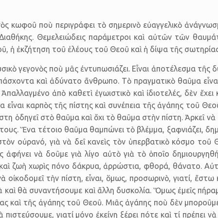
νὸς κωφοῦ ποὺ περιγράφει τὸ σημερινὸ εὐαγγελικὸ ἀνάγνωσ
 Διαθήκης. Θεμελειώδεις παράμετροι καὶ αὐτῶν τῶν θαυμάτ
, ἡ ἐκζήτηση τοῦ ἐλέους τοῦ Θεοῦ καὶ ἡ δίψα τῆς σωτηρίας
σικὸ γεγονὸς ποὺ μᾶς ἐντυπωσιάζει. Εἶναι ἀποτέλεσμα τῆς δ
πάσχοντα καὶ ἀδύνατο ἄνθρωπο. Τὸ πραγματικὸ θαῦμα εἶναι
παλλαγμένο ἀπὸ καθετὶ ἐγωιστικὸ καὶ ἰδιοτελές, δὲν ἔχει 
μα εἶναι καρπὸς τῆς πίστης καὶ συνέπεια τῆς ἀγάπης τοῦ Θε
ίστη ὁδηγεῖ στὸ θαῦμα καὶ ὄχι τὸ θαῦμα στὴν πίστη. Ἀρκεῖ 
τους. Ἕνα τέτοιο θαῦμα θαμπώνει τὸ βλέμμα, ξαφνιάζει, δημιο
στὸν οὐρανό, γιὰ νὰ δεῖ κανεὶς τὸν ὑπερβατικὸ κόσμο τοῦ 
ς ἀφήνει νὰ δοῦμε γιὰ λίγο αὐτὸ γιὰ τὸ ὁποῖο δημιουργηθ
 καὶ ζωὴ χωρὶς πόνο δάκρυα, ἀρρώστια, φθορά, θάνατο. Αὐτ
ὰ οἰκοδομεῖ τὴν πίστη, εἶναι, ὅμως, προσωρινὸ, γιατί, ἔστ
 καὶ θὰ συναντήσουμε καὶ ἄλλη δυσκολία. Ὅμως ἐμεῖς πήραμ
ας καὶ τῆς ἀγάπης τοῦ Θεοῦ. Μιᾶς ἀγάπης ποὺ δὲν μποροῦμ
ιστεύσουμε, γιατί μόνο ἐκείνη ξέρει πότε καὶ τί πρέπει νὰ 