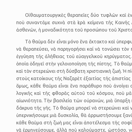
Οἱ θαυματουργικὲς θεραπεῖες δύο τυφλῶν καὶ ἑ
ποὺ συναντᾶμε συχνὰ στὰ ἱερὰ κείμενα τῆς Καινῆς
ἀσθενῶν, ἡ μοναδικότητα τοῦ προσώπου τοῦ Χριστοῦ
Τὸ θαῦμα δὲν εἶναι μόνο ἕνα ἔκτακτο καὶ ὑπερφυ
νὰ θεραπεύσει, νὰ παρηγορήσει καί νὰ τονώσει τὸν 
ἐγγύηση τῆς ἀλήθειας τοῦ εὐαγγελικοῦ κηρύγματος. Ἀ
ὁποία ὁδηγεῖ στὴν γελοιοποίηση τῆς πίστης. Τὸ θαῦ
καὶ τὸν στερεώνει στὴ δύσβατη χριστιανικὴ ζωή. Ἡ π
στοὺς κατοίκους τῆς Ναζαρὲτ ἐξαιτίας τῆς ἀπιστίας 
ὅμως, κάθε θαῦμα εἶναι ἕνα παράθυρο ποὺ ἀνοίγει 
λογικῆς καὶ τῆς φθορᾶς αὐτοῦ τοῦ κόσμου, ποὺ μᾶ
αἰωνιότητα. Τὴν βασιλεία τῶν οὐρανῶν, μιὰ ὕπαρξη
δάκρυα τῆς γῆς. Τὸ θαῦμα μπορεῖ νὰ στερεώνει καὶ ν
ὑπερνικήσουμε μιὰ δυσκολία, θὰ ἀρρωστήσουμε ξανὰ
κάθε θαῦμα στὴ ζωὴ μας εἶναι ἀποτέλεσμα τῆς σοφί
νὰ ἑρμηνεύσουμε, ἀλλὰ ποὺ καλούμαστε, ὡστόσο, νὰ π