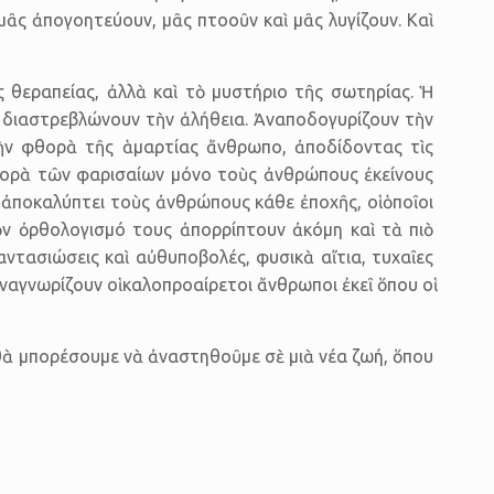
ᾶς ἀπογοητεύουν, μᾶς πτοοῦν καὶ μᾶς λυγίζουν. Καὶ
θεραπείας, ἀλλὰ καὶ τὸ μυστήριο τῆς σωτηρίας. Ἡ
ὰ διαστρεβλώνουν τὴν ἀλήθεια. Ἀναποδογυρίζουν τὴν
ὴν φθορὰ τῆς ἁμαρτίας ἄνθρωπο, ἀποδίδοντας τὶς
ριφορὰ τῶν φαρισαίων μόνο τοὺς ἀνθρώπους ἐκείνους
ἀποκαλύπτει τοὺς ἀνθρώπους κάθε ἐποχῆς, οἱ ὁποῖοι
τὸν ὀρθολογισμό τους ἀπορρίπτουν ἀκόμη καὶ τὰ πιὸ
τασιώσεις καὶ αὐθυποβολές, φυσικὰ αἴτια, τυχαῖες
ναγνωρίζουν οἱ καλοπροαίρετοι ἄνθρωποι ἐκεῖ ὅπου οἱ
 θὰ μπορέσουμε νὰ ἀναστηθοῦμε σὲ μιὰ νέα ζωή, ὅπου