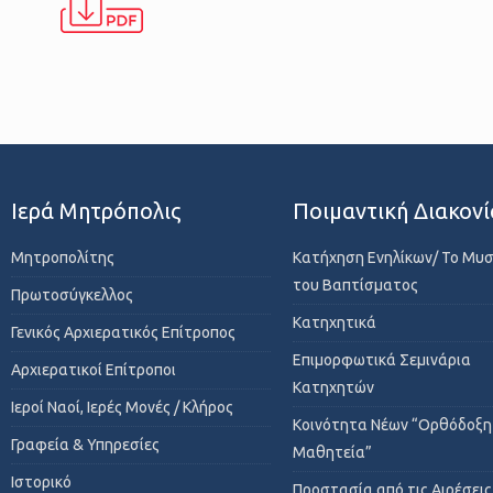
Ιερά Μητρόπολις
Ποιμαντική Διακονί
Μητροπολίτης
Κατήχηση Ενηλίκων/ Το Μυ
του Βαπτίσματος
Πρωτοσύγκελλος
Κατηχητικά
Γενικός Αρχιερατικός Επίτροπος
Επιμορφωτικά Σεμινάρια
Αρχιερατικοί Επίτροποι
Κατηχητών
Ιεροί Ναοί, Ιερές Μονές / Κλήρος
Κοινότητα Νέων “Ορθόδοξη
Γραφεία & Υπηρεσίες
Μαθητεία”
Ιστορικό
Προστασία από τις Αιρέσεις