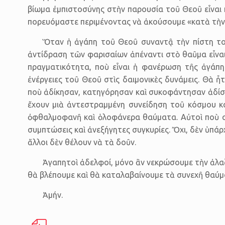
βίωμα ἐμπιστοσύνης στὴν παρουσία τοῦ Θεοῦ εἶναι 
πορευόμαστε περιμένοντας νὰ ἀκούσουμε «κατὰ τὴν 
Ὅταν ἡ ἀγάπη τοῦ Θεοῦ συναντᾷ τὴν πίστη το
ἀντίδραση τῶν φαρισαίων ἀπέναντι στὸ θαῦμα εἶναι
πραγματικότητα, ποὺ εἶναι ἡ φανέρωση τῆς ἀγάπ
ἐνέργειες τοῦ Θεοῦ στὶς δαιμονικὲς δυνάμεις. Θὰ 
ποὺ ἀδίκησαν, κατηγόρησαν καὶ συκοφάντησαν ἀδίστ
ἔχουν μιὰ ἀντεστραμμένη συνείδηση τοῦ κόσμου καὶ
ὀφθαλμοφανῆ καὶ ὁλοφάνερα θαύματα. Αὐτοὶ ποὺ σὲ
συμπτώσεις καὶ ἀνεξήγητες συγκυρίες. Ὄχι, δὲν ὑπάρ
ἄλλοι δὲν θέλουν νὰ τὰ δοῦν.
Ἀγαπητοὶ ἀδελφοί, μόνο ἂν νεκρώσουμε τὴν ἀλαζ
θὰ βλέπουμε καὶ θὰ καταλαβαίνουμε τὰ συνεχῆ θαύμ
Ἀμήν.