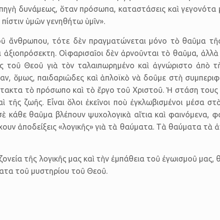
πηγὴ δυνάμεως, ὅταν πρόσωπα, καταστάσεις καὶ γεγονότα μ
πίστιν ὑμῶν γενηθήτω ὑμῖν».
ῦ ἄνθρωπου, τότε δὲν πραγματώνεται μόνο τὸ θαῦμα τῆς 
 ἀξιοπρόσεκτη. Οἱ φαρισαῖοι δὲν ἀρνοῦνται τὸ θαῦμα, ἀλλ
ης τοῦ Θεοῦ γιὰ τὸν ταλαιπωρημένο καὶ ἀγνώριστο ἀπὸ τ
ἦταν, ὅμως, παιδαριῶδες καὶ ἁπλοϊκὸ νὰ δοῦμε στὴ συμπε
ακτα τὸ πρόσωπο καὶ τὸ ἔργο τοῦ Χριστοῦ. Ἡ στάση τους 
 τῆς ζωῆς. Εἶναι ὅλοι ἐκεῖνοι ποὺ ἐγκλωβισμένοι μέσα σ
 κάθε θαῦμα βλέπουν ψυχολογικὰ αἴτια καὶ φαινόμενα, φαν
χουν ἀποδείξεις «λογικῆς» γιὰ τὰ θαύματα. Τὰ θαύματα τὰ ἀ
ονεία τῆς λογικῆς μας καὶ τὴν ἐμπάθεια τοῦ ἐγωισμοῦ μας,
ατα τοῦ μυστηρίου τοῦ Θεοῦ.