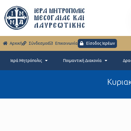
Aρχική
Σύνδεσμοι
Eπικοινωνία
Είσοδος Ιερέων
Ιερά Μητρόπολις
Ποιμαντική Διακονία
Δρα
Κυριακ