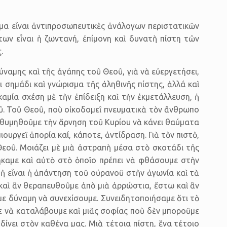
μα εἶναι ἀντιπροσωπευτικὲς ἀνάλογων περιστατικῶν
ων εἶναι ἡ ζωντανή, ἐπίμονη καὶ δυνατὴ πίστη τῶν
.
ύναμης καὶ τῆς ἀγάπης τοῦ Θεοῦ, γιὰ νὰ εὐεργετήσει,
 σημάδι καὶ γνώρισμα τῆς ἀληθινῆς πίστης, ἀλλά καὶ
καμία σχέση μὲ τὴν ἐπίδειξη καὶ τὴν ἐκμετάλλευση, ἡ
οῦ. Τοῦ Θεοῦ, ποὺ οἰκοδομεῖ πνευματικὰ τὸν ἄνθρωπο
νὰ θυμηθοῦμε τὴν ἄρνηση τοῦ Κυρίου νὰ κάνει θαύματα
υργεῖ ἀπορία καί, κάποτε, ἀντίδραση. Γιὰ τὸν πιστὸ,
Θεοῦ. Μοιάζει μὲ μιὰ ἀστραπὴ μέσα στὸ σκοτάδι τῆς
ήκαμε καὶ αὐτὸ στὸ ὁποῖο πρέπει νὰ φθάσουμε στὴν
ὴ εἶναι ἡ ἀπάντηση τοῦ οὐρανοῦ στὴν ἀγωνία καὶ τὰ
ω καὶ ἂν θεραπευθοῦμε ἀπὸ μιὰ ἀρρώστια, ἔστω καὶ ἂν
ε δύναμη νὰ συνεχίσουμε. Συνειδητοποιήσαμε ὅτι τὸ
ε νὰ καταλάβουμε καὶ μιᾶς σοφίας ποὺ δὲν μποροῦμε
δίνει στὸν καθένα μας. Μιὰ τέτοια πίστη, ἕνα τέτοιο