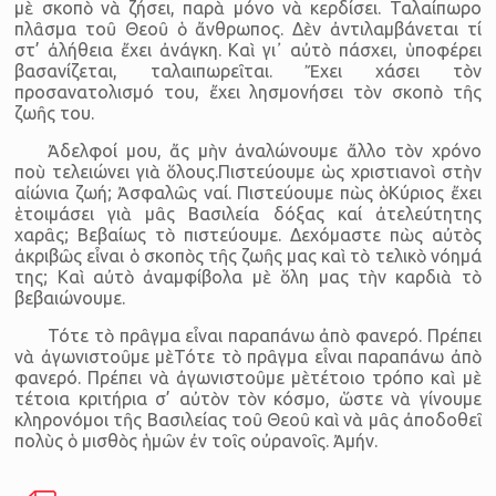
μὲ σκοπὸ νὰ ζήσει, παρὰ μόνο νὰ κερδίσει. Ταλαίπωρο
πλᾶσμα τοῦ Θεοῦ ὁ ἄνθρωπος. Δὲν ἀντιλαμβάνεται τί
στ’ ἀλήθεια ἔχει ἀνάγκη. Καὶ γι᾽ αὐτὸ πάσχει, ὑποφέρει
βασανίζεται, ταλαιπωρεῖται. Ἔχει χάσει τὸν
προσανατολισμό του, ἔχει λησμονήσει τὸν σκοπὸ τῆς
ζωῆς του.
Ἀδελφοί μου, ἄς μὴν ἀναλώνουμε ἄλλο τὸν χρόνο
ποὺ τελειώνει γιὰ ὅλους.Πιστεύουμε ὡς χριστιανοὶ στὴν
αἰώνια ζωή; Ἀσφαλῶς ναί. Πιστεύουμε πὼς ὁΚύριος ἔχει
ἑτοιμάσει γιὰ μᾶς Βασιλεία δόξας καί ἀτελεύτητης
χαρᾶς; Βεβαίως τὸ πιστεύουμε. Δεχόμαστε πὼς αὐτὸς
ἀκριβῶς εἶναι ὁ σκοπὸς τῆς ζωῆς μας καὶ τὸ τελικὸ νόημά
της; Καὶ αὐτὸ ἀναμφίβολα μὲ ὅλη μας τὴν καρδιὰ τὸ
βεβαιώνουμε.
Τότε τὸ πρᾶγμα εἶναι παραπάνω ἀπὸ φανερό. Πρέπει
νὰ ἀγωνιστοῦμε μὲΤότε τὸ πρᾶγμα εἶναι παραπάνω ἀπὸ
φανερό. Πρέπει νὰ ἀγωνιστοῦμε μὲτέτοιο τρόπο καὶ μὲ
τέτοια κριτήρια σ’ αὐτὸν τὸν κόσμο, ὥστε νὰ γίνουμε
κληρονόμοι τῆς Βασιλείας τοῦ Θεοῦ καὶ νὰ μᾶς ἀποδοθεῖ
πολὺς ὁ μισθὸς ἡμῶν ἐν τοῖς οὐρανοῖς. Ἀμήν.