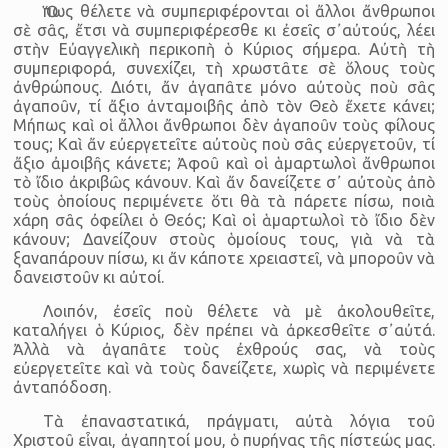
Ὅπως θέλετε νὰ συμπεριφέρονται οἱ ἄλλοι ἄνθρωποι
σὲ σᾶς, ἔτσι νὰ συμπεριφέρεσθε κι ἐσεῖς σ᾽αὐτούς, λέει
στὴν Εὐαγγελικὴ περικοπὴ ὁ Κύριος σήμερα. Αὐτὴ τὴ
συμπεριφορά, συνεχίζει, τὴ χρωστᾶτε σὲ ὅλους τοὺς
ἀνθρώπους. Διότι, ἄν ἀγαπᾶτε μόνο αὐτοὺς ποὺ σᾶς
ἀγαποῦν, τί ἄξιο ἀνταμοιβῆς ἀπὸ τὸν Θεὸ ἔχετε κάνει;
Μήπως καὶ οἱ ἄλλοι ἄνθρωποι δὲν ἀγαποῦν τοὺς φίλους
τους; Καὶ ἄν εὐεργετεῖτε αὐτοὺς ποὺ σᾶς εὐεργετοῦν, τί
ἄξιο ἀμοιβῆς κάνετε; Ἀφοῦ καὶ οἱ ἁμαρτωλοὶ ἄνθρωποι
τὸ ἴδιο ἀκριβῶς κάνουν. Καὶ ἄν δανείζετε σ᾽ αὐτοὺς ἀπὸ
τοὺς ὁποίους περιμένετε ὅτι θὰ τὰ πάρετε πίσω, ποιὰ
χάρη σᾶς ὀφείλει ὁ Θεός; Καὶ οἱ ἁμαρτωλοὶ τὸ ἴδιο δὲν
κάνουν; Δανείζουν στοὺς ὁμοίους τους, γιὰ νὰ τὰ
ξαναπάρουν πίσω, κι ἄν κάποτε χρειαστεῖ, νὰ μποροῦν νὰ
δανειστοῦν κι αὐτοί.
Λοιπόν, ἐσεῖς ποὺ θέλετε νὰ μὲ ἀκολουθεῖτε,
καταλήγει ὁ Κύριος, δὲν πρέπει νὰ ἀρκεσθεῖτε σ᾽αὐτά.
Ἀλλὰ νὰ ἀγαπᾶτε τοὺς ἐχθρούς σας, νὰ τοὺς
εὐεργετεῖτε καὶ νὰ τοὺς δανείζετε, χωρὶς νὰ περιμένετε
ἀνταπόδοση.
Τὰ ἐπαναστατικά, πράγματι, αὐτὰ λόγια τοῦ
Χριστοῦ εἶναι, ἀγαπητοί μου, ὁ πυρήνας τῆς πίστεώς μας.