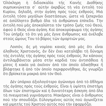
Ὁλόκληρη ἡ διδασκαλία τῆς Καινῆς Διαθήκης
συμπυκνώνεται σ᾽ αὐτὴν ἀκριβῶς τὴ νέα ἐντολὴ τοῦ
Κυρίου, δηλαδή, στὴν ἀγάπη πρὸς τοὺς ἐχθρούς. Μιὰ
ἐντολὴ τόσο μεγάλων διαστάσεων, ὥστε νὰ ξεπερνάει
σὲ ἀσύλληπτο βαθμὸ ὅλα τὰ ἀνθρώπινα ἐπίπεδα. Τὴν
ἐντολὴ ποὺ μᾶς ἀποκαλύπτει τὸν τρόπο ζωῆς τοῦ Θεοῦ,
ἀφοῦ ὁ Θεὸς εἶναι ἀγάπη. Kαὶ ἀποκορύφωμα τῆς ἀγάπης
Του ὑπῆρξε τὸ ὅτι γιὰ μᾶς ἔγινε ἄνθρωπος καὶ ἀνέλαβε
στοὺς ὤμους Του τὸ βάρος τῶν ἁμαρτιῶν μας.
Λοιπόν, ἄς μὴ νομίσει κανεὶς ἀπὸ μᾶς ὅτι εἶναι
ἀληθινὸς Χριστιανός, ἄν δὲν ἔχει καταλάβει τὴ δύναμη
τῆς ἐντολῆς τῆς ἀγάπης πρὸς τοὺς ἐχθρούς. Ἄν κάποιος
ἀντιλαμβάνεται μέσα στὴν καρδιά του ἀντιπάθεια ἤ
μῖσος ἤ κακία γιὰ ἐκεῖνον ἀπὸ τὸν ὁποῖο ἀδικήθηκε ἤ
βλάφτηκε ἤ ἀπὸ τὸν ὁποῖο περιφρονήθηκε, ἂς γνωρίζει
ὅτι βρίσκεται μακριὰ ἀπὸ τὸν Θεό.
Δὲν ὑπάρχει ἀξιολογότερο ἀγώνισμα ἀπὸ τὸ ἄθλημα
τῆς ἀγάπης πρὸς τοὺς ἐχθρούς. Εἶναι ἡ ὑψίστη ἐπιστήμη
ὅλων τῶν ἐπιστημῶν καὶ ἡ δυνατότερη ἄσκηση ἀπὸ ὅλα
τὰ πνευματικὰ γυμνάσματα. Μακάριος εἶναι ὁ ἄνθρωπος
ποὺ τὴν σπουδάζει. Εὐλογημένος αὐτὸς ποὺ ἀγωνίζεται
καὶ μιμητὴς τοῦ Χριστοῦ αὐτὸς ποὺ τὴν ἐφαρμόζει.