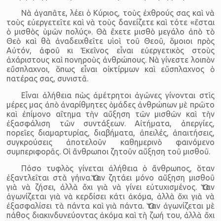
Νὰ ἀγαπᾶτε, λέει ὁ Κύριος, τοὺς ἐχθρούς σας καὶ νὰ
τοὺς εὐεργετεῖτε καὶ νὰ τοὺς δανείζετε καὶ τότε «ἔσται
ὁ μισθὸς ὑμῶν πολύς». Θὰ ἔχετε μισθὸ μεγάλο ἀπὸ τὸ
Θεὸ καὶ θὰ ἀναδειχθεῖτε υἱοὶ τοῦ Θεοῦ, ὅμοιοι πρὸς
Αὐτόν, ἀφοῦ κι Ἐκεῖνος εἶναι εὐεργετικὸς στοὺς
ἀχάριστους καὶ πονηροὺς ἀνθρώπους. Νὰ γίνεστε λοιπὸν
εὔσπλαχνοι, ὅπως εἶναι οἰκτίρμων καὶ εὔσπλαχνος ὁ
πατέρας σας, συνιστᾶ.
Εἶναι ἀλήθεια πὼς ἀμέτρητοι ἀγῶνες γίνονται στὶς
μέρες μας ἀπὸ ἀναρίθμητες ὁμάδες ἀνθρώπων μὲ πρῶτο
καὶ ἐπίμονο αἴτημα τὴν αὔξηση τῶν μισθῶν καὶ τὴν
ἐξασφάλιση τῶν συντάξεων. Αἰτήματα, ἀπεργίες,
πορεῖες διαμαρτυρίας, διαβήματα, ἀπειλές, ἀπαιτήσεις,
συγκρούσεις ἀποτελοῦν καθημερινὸ φαινόμενο
συμπεριφορᾶς. Οἱ ἄνθρωποι ζητοῦν αὔξηση τοῦ μισθοῦ.
Πόσο τυφλὸς γίνεται ἀλήθεια ὁ ἄνθρωπος, ὅταν
ἐξαντλεῖται στὰ γήινα.Ὅταν ζητάει μόνο αὔξηση μισθοῦ
γιὰ νὰ ζήσει, ἀλλὰ ὄχι γιὰ νὰ γίνει εὐτυχισμένος. Ὅταν
ἀγωνίζεται γιὰ νὰ κερδίσει κάτι ἀκόμα, ἀλλὰ ὄχι γιὰ νὰ
ἐξασφαλίσει τὰ πάντα καὶ γιὰ πάντα. Ὅταν ἀγωνίζεται μὲ
πάθος διακινδυνεύοντας ἀκόμα καὶ τὴ ζωή του, ἀλλὰ ὄχι