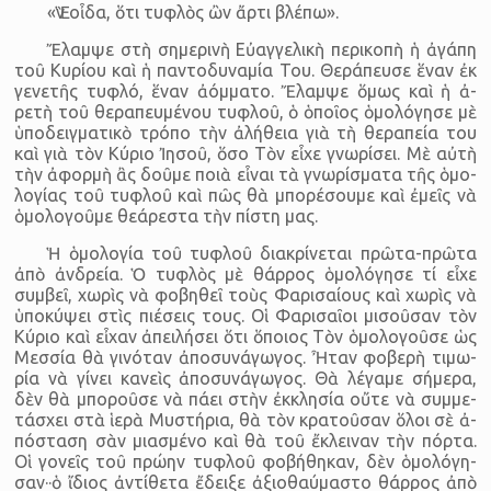
«Ἓν οἶδα, ὅτι τυ­φλὸς ὢν ἄρτι βλέπω».
Ἔ­λαμψε στὴ ση­με­ρινὴ Εὐ­αγ­γε­λικὴ πε­ρι­κοπὴ ἡ ἀ­γάπη
τοῦ Κυ­ρίου καὶ ἡ παν­το­δυ­να­μία Του. Θε­ρά­πευσε ἕ­ναν ἐκ
γε­νε­τῆς τυ­φλό, ἕ­ναν ἀ­όμ­ματο. Ἔ­λαμψε ὅμως καὶ ἡ ἀ­
ρετὴ τοῦ θε­ρα­πευ­μέ­νου τυ­φλοῦ, ὁ ὁ­ποῖος ὁ­μο­λό­γησε μὲ
ὑ­πο­δει­γμα­τικὸ τρόπο τὴν ἀ­λή­θεια γιὰ τὴ θε­ρα­πεία του
καὶ γιὰ τὸν Κύ­ριο Ἰ­η­σοῦ, ὅσο Τὸν εἶχε γνω­ρί­σει. Μὲ αὐτὴ
τὴν ἀ­φορμὴ ἂς δοῦμε ποιὰ εἶ­ναι τὰ γνω­ρί­σματα τῆς ὁ­μο­
λο­γίας τοῦ τυ­φλοῦ καὶ πῶς θὰ μπο­ρέ­σουμε καὶ ἐ­μεῖς νὰ
ὁ­μο­λο­γοῦμε θε­ά­ρε­στα τὴν πί­στη μας.
Ἡ ὁ­μο­λο­γία τοῦ τυ­φλοῦ δι­α­κρί­νε­ται πρῶτα-πρῶτα
ἀπὸ ἀν­δρεία. Ὁ τυ­φλὸς μὲ θάρ­ρος ὁ­μο­λό­γησε τί εἶχε
συμ­βεῖ, χω­ρὶς νὰ φο­βη­θεῖ τοὺς Φα­ρι­σαί­ους καὶ χωρὶς νὰ
ὑ­πο­κύ­ψει στὶς πι­έ­σεις τους. Οἱ Φα­ρι­σαῖοι μι­σοῦ­σαν τὸν
Κύ­ριο καὶ εἶ­χαν ἀπει­λή­σει ὅτι ὅ­ποιος Τὸν ὁ­μο­λο­γοῦσε ὡς
Μεσ­σία θὰ γι­νό­ταν ἀ­πο­συ­νά­γω­γος. Ἦταν φο­βερὴ τι­μω­
ρία νὰ γί­νει κα­νεὶς ἀ­πο­συ­νά­γω­γος. Θὰ λέ­γαμε σή­μερα,
δὲν θὰ μπο­ροῦσε νὰ πάει στὴν ἐκ­κλη­σία οὔτε νὰ συμ­με­
τά­σχει στὰ ἱ­ερὰ Μυ­στή­ρια, θὰ τὸν κρα­τοῦ­σαν ὅ­λοι σὲ ἀ­
πό­σταση σὰν μι­α­σμένο καὶ θὰ τοῦ ἔ­κλει­ναν τὴν πόρτα.
Οἱ γο­νεῖς τοῦ πρώην τυ­φλοῦ φο­βή­θη­καν, δὲν ὁ­μο­λό­γη­
σαν··ὁ ἴ­διος ἀν­τί­θετα ἔδειξε ἀ­ξι­ο­θαύ­μα­στο θάρ­ρος ἀπὸ