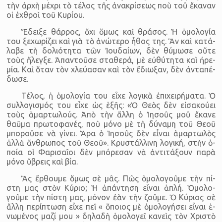
τὴν ἀρχὴ μέ­χρι τὸ τέ­λος τῆς ἀ­να­κρί­σεως ποὺ τοῦ ἔ­κα­ναν
οἱ ἐ­χθροὶ τοῦ Κυ­ρίου.
Ἔ­δειξε θάρ­ρος, ὄχι ὅ­μως καὶ θρά­σος. Ἡ ὁ­μο­λο­γία
του ξε­χω­ρί­ζει καὶ γιὰ τὸ ἀ­νώ­τερο ἦ­θος της. Ἂν καὶ κα­τά­
λαβε τὴ δο­λι­ό­τητα τῶν Ἰ­ου­δαίων, δὲν θύ­μωσε οὔτε
τοὺς ἤ­λεγξε. Ἀ­παν­τοῦσε στα­θερά, μὲ εὐ­θύ­τητα καὶ ἠ­ρε­
μία. Καὶ ὅ­ταν τὸν χλεύ­α­σαν καὶ τὸν ἔ­δι­ω­ξαν, δὲν ἀν­τα­πέ­
δωσε.
Τέ­λος, ἡ ὁ­μο­λο­γία του εἶχε λο­γικὰ ἐ­πι­χει­ρή­ματα. Ὁ
συλ­λο­γι­σμός του εἶχε ὡς ἑ­ξῆς: «Ὁ Θεὸς δὲν εἰ­σα­κούει
τοὺς ἁ­μαρ­τω­λούς. Ἀπὸ τὴν ἄλλη ὁ Ἰ­η­σοῦς μοῦ ἔ­κανε
θαῦμα πρω­το­φα­νές, ποὺ μόνο μὲ τὴ δύ­ναμη τοῦ Θεοῦ
μπο­ροῦσε νὰ γί­νει. Ἄρα ὁ Ἰ­η­σοῦς δὲν εἶ­ναι ἁ­μαρ­τω­λὸς
ἀλλὰ ἄν­θρω­πος τοῦ Θεοῦ». Κρυ­στάλ­λινη λογική, στὴν ὁ­
ποία οἱ Φα­ρι­σαῖοι δὲν μπό­ρε­σαν νὰ ἀν­τι­τά­ξουν παρὰ
μόνο ὕ­βρεις καὶ βία.
Ἂς ἔρ­θουμε ὅ­μως σὲ μᾶς. Πῶς ὁ­μο­λο­γοῦμε τὴν πί­
στη μας στὸν Κύ­ριο; Ἡ ἀ­πάν­τηση εἶ­ναι ἁ­πλή. Ὁ­μο­λο­
γοῦμε τὴν πί­στη μας, μό­νον ἐὰν τὴν ζοῦμε. Ὁ Κύριος σὲ
ἄλλη πε­ρί­πτωση εἶχε πεῖ « ὅ­ποιος μὲ ὁ­μο­λο­γή­σει εἶ­ναι ἑ­
νω­μέ­νος μαζί μου » δη­λαδὴ ὁ­μο­λο­γεῖ κα­νεὶς τὸν Χρι­στὸ