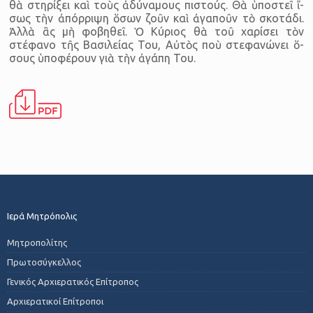
θὰ στη­ρί­ξει καὶ τοὺς ἀ­δύ­να­μους πι­στούς. Θὰ ὑ­πο­στεῖ ἴ­
σως τὴν ἀ­πόρ­ριψη ὅ­σων ζοῦν καὶ ἀ­γα­ποῦν τὸ σκο­τάδι.
Ἀλλὰ ἂς μὴ φο­βη­θεῖ. Ὁ Κύ­ριος θὰ τοῦ χα­ρί­σει τὸν
στέφανο τῆς Βα­σι­λείας Του, Αὐ­τὸς ποὺ στε­φα­νώ­νει ὅ­
σους ὑ­πο­φέ­ρουν γιὰ τὴν ἀ­γάπη Του.
Ιερά Μητρόπολις
Μητροπολίτης
Πρωτοσύγκελλος
Γενικός Αρχιερατικός Επίτροπος
Αρχιερατικοί Επίτροποι