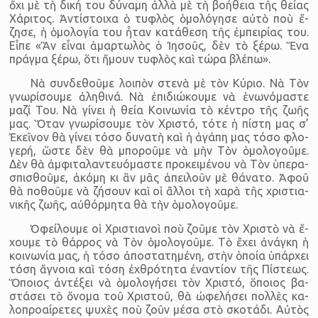
ὄχι μὲ τὴ δική του δύ­ναμη ἀλλὰ μὲ τὴ βο­ή­θεια τῆς θείας
Χά­ρι­τος. Ἀν­τί­στοιχα ὁ τυ­φλὸς ὁ­μο­λό­γησε αὐτὸ ποὺ ἔ­
ζησε, ἡ ὁ­μο­λο­γία του ἦ­ταν κα­τά­θεση τῆς ἐμ­πει­ρίας του.
Εἶπε «Ἂν εἶ­ναι ἁ­μαρ­τω­λὸς ὁ Ἰ­η­σοῦς, δὲν τὸ ξέρω. Ἕνα
πρά­γμα ξέρω, ὅτι ἤ­μουν τυ­φλὸς καὶ τώρα βλέπω».
Νὰ συν­δε­θοῦμε λοι­πὸν στενὰ μὲ τὸν Κύ­ριο. Νὰ Τὸν
γνω­ρί­σουμε ἀ­λη­θινά. Νὰ ἐ­πι­δι­ώ­κουμε νὰ ἑ­νω­νό­μα­στε
μαζί Του. Νὰ γί­νει ἡ θεία Κοι­νω­νία τὸ κέν­τρο τῆς ζωῆς
μας. Ὅ­ταν γνω­ρί­σουμε τὸν Χρι­στό, τότε ἡ πί­στη μας σ’
Ἐ­κεῖ­νον θὰ γίνει τόσο δυ­νατὴ καὶ ἡ ἀ­γάπη μας τόσο φλο­
γερή, ὥ­στε δὲν θὰ μπο­ροῦμε νὰ μὴν Τὸν ὁ­μο­λο­γοῦμε.
Δὲν θὰ ἀμ­φι­τα­λαν­τευ­ό­μα­στε προ­κει­μέ­νου νὰ Τὸν ὑ­πε­ρα­
σπι­σθοῦμε, ἀ­κόμη κι ἂν μᾶς ἀ­πει­λοῦν μὲ θά­νατο. Ἀ­φοῦ
θὰ πο­θοῦμε νὰ ζή­σουν καὶ οἱ ἄλ­λοι τὴ χαρὰ τῆς χρι­στι­α­
νι­κῆς ζωῆς, αὐ­θόρ­μητα θὰ τὴν ὁ­μο­λο­γοῦμε.
Ὀ­φεί­λουμε οἱ Χρι­στι­α­νοὶ ποὺ ζοῦμε τὸν Χρι­στὸ νὰ ἔ­
χουμε τὸ θάρ­ρος νὰ Τὸν ὁ­μο­λο­γοῦμε. Τὸ ἔ­χει ἀ­νάγκη ἡ
κοι­νω­νία μας, ἡ τόσο ἀ­πο­στα­τη­μένη, στὴν ὁποία ὑ­πάρ­χει
τόση ἄ­γνοια καὶ τόση ἐ­χθρό­τητα ἐ­ναν­τίον τῆς Πί­στεως.
Ὅ­ποιος ἀν­τέ­ξει νὰ ὁ­μο­λο­γή­σει τὸν Χρι­στό, ὅ­ποιος βα­
στά­σει τὸ ὄ­νομα τοῦ Χρι­στοῦ, θὰ ὠ­φε­λή­σει πολ­λὲς κα­
λο­προ­αί­ρε­τες ψυ­χὲς ποὺ ζοῦν μέσα στὸ σκο­τάδι. Αὐ­τὸς