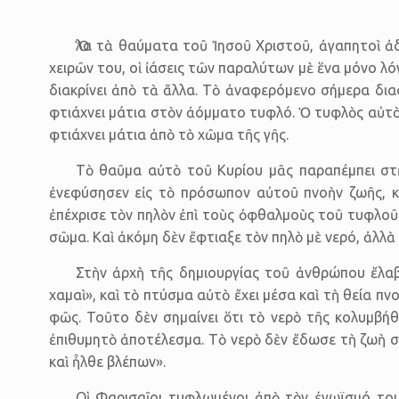
Ὅλα τὰ θαύματα τοῦ Ἰησοῦ Χριστοῦ, ἀγαπητοὶ ἀ
χειρῶν του, οἱ ἰάσεις τῶν παραλύτων μὲ ἕνα μόνο λό
διακρίνει ἀπὸ τὰ ἄλλα. Τὸ ἀναφερόμενο σήμερα δια
φτιάχνει μάτια στὸν ἀόμματο τυφλό. Ὁ τυφλὸς αὐτὸς 
φτιάχνει μάτια ἀπὸ τὸ χῶμα τῆς γῆς.
Τὸ θαῦμα αὐτὸ τοῦ Κυρίου μᾶς παραπέμπει στὴ
ἐνεφύσησεν εἰς τὸ πρόσωπον αὐτοῦ πνοὴν ζωῆς, κα
ἐπέχρισε τὸν πηλὸν ἐπὶ τοὺς ὀφθαλμοὺς τοῦ τυφλοῦ»
σῶμα. Καὶ ἀκόμη δὲν ἔφτιαξε τὸν πηλὸ μὲ νερό, ἀλλὰ
Στὴν ἀρχὴ τῆς δημιουργίας τοῦ ἀνθρώπου ἔλα
χαμαὶ», καὶ τὸ πτύσμα αὐτὸ ἔχει μέσα καὶ τὴ θεία πν
φῶς. Τοῦτο δὲν σημαίνει ὅτι τὸ νερὸ τῆς κολυμβή
ἐπιθυμητὸ ἀποτέλεσμα. Τὸ νερὸ δὲν ἔδωσε τὴ ζωὴ σ
καὶ ἦλθε βλέπων».
Οἱ Φαρισαῖοι τυφλωμένοι ἀπὸ τὸν ἐγωϊσμό του