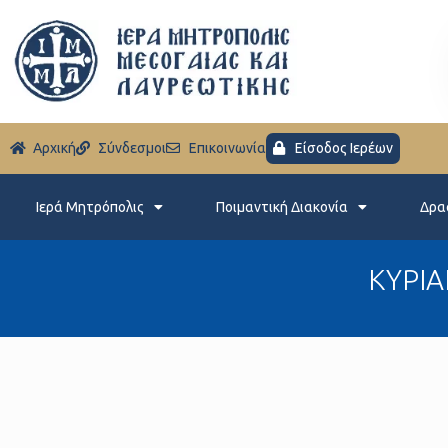
Aρχική
Σύνδεσμοι
Eπικοινωνία
Είσοδος Ιερέων
Ιερά Μητρόπολις
Ποιμαντική Διακονία
Δρα
ΚΥΡΙΑ