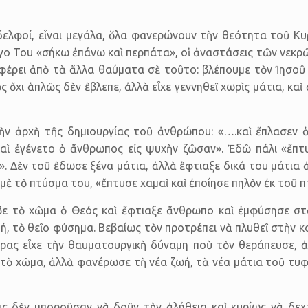
δελφοί, εἶναι μεγάλα, ὅλα φανερώνουν τὴν θεότητα τοῦ Κυ
γο Του «σήκω ἐπάνω καὶ περπάτα», οἱ ἀναστάσεις τῶν νεκρῶ
φέρει ἀπὸ τὰ ἄλλα θαύματα σὲ τοῦτο: βλέπουμε τὸν Ἰησοῦ 
ὄχι ἁπλῶς δὲν ἔβλεπε, ἀλλὰ εἶχε γεννηθεῖ χωρὶς μάτια, καὶ
ν ἀρχὴ τῆς δημιουργίας τοῦ ἀνθρώπου: «….καὶ ἔπλασεν ὁ
ὶ ἐγένετο ὁ ἄνθρωπος εἰς ψυχὴν ζῶσαν». Ἐδῶ πάλι «ἔπτυ
. Δὲν τoῦ ἔδωσε ξένα μάτια, ἀλλὰ ἔφτιαξε δικά του μάτια
 μὲ τὸ πτύσμα του, «ἔπτυσε χαμαὶ καὶ ἐποίησε πηλὸν ἐκ τοῦ 
βε τὸ χῶμα ὁ Θεός καὶ ἔφτιαξε ἄνθρωπο καὶ ἐμφύσησε σ
οή, τὸ θεῖο φύσημα. Βεβαίως τὸν προτρέπει νὰ πλυθεῖ στὴν κ
θρας εἶχε τὴν θαυματουργικὴ δύναμη ποὺ τὸν θεράπευσε, 
τὸ χῶμα, ἀλλὰ φανέρωσε τὴ νέα ζωή, τὰ νέα μάτια τοῦ τυφ
ς δὲν μποροῦσαν νὰ δοῦν τὴν ἀλήθεια καὶ κυρίως νὰ δεχ