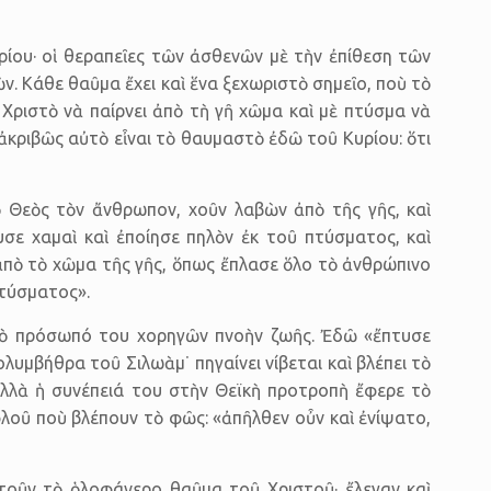
ρίου· οἱ θεραπεῖες τῶν ἀσθενῶν μὲ τὴν ἐπίθεση τῶν
ν. Κάθε θαῦμα ἔχει καὶ ἕνα ξεχωριστὸ σημεῖο, ποὺ τὸ
Χριστὸ νὰ παίρνει ἀπὸ τὴ γῆ χῶμα καὶ μὲ πτύσμα νὰ
 ἀκριβῶς αὐτὸ εἶναι τὸ θαυμαστὸ ἐδῶ τοῦ Κυρίου: ὅτι
 Θεὸς τὸν ἄνθρωπον, χοῦν λαβὼν ἀπὸ τῆς γῆς, καὶ
σε χαμαὶ καὶ ἐποίησε πηλὸν ἐκ τοῦ πτύσματος, καὶ
 ἀπὸ τὸ χῶμα τῆς γῆς, ὅπως ἔπλασε ὅλο τὸ ἀνθρώπινο
πτύσματος».
τὸ πρόσωπό του χορηγῶν πνοὴν ζωῆς. Ἐδῶ «ἔπτυσε
ολυμβήθρα τοῦ Σιλωὰμ˙ πηγαίνει νίβεται καὶ βλέπει τὸ
ἀλλὰ ἡ συνέπειά του στὴν Θεϊκὴ προτροπὴ ἔφερε τὸ
λοῦ ποὺ βλέπουν τὸ φῶς: «ἀπῆλθεν οὖν καὶ ἐνίψατο,
τοῦν τὸ ὁλοφάνερο θαῦμα τοῦ Χριστοῦ· ἔλεγαν καὶ