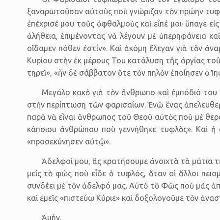
ξαναρωτοῦσαν αὐτοὺς ποὺ γνώριζαν τὸν πρώην τυφλὸ
ἐπέχρισέ μου τοὺς ὀφθαλμοὺς καὶ εἶπέ μοι· ὕπαγε εἰ
ἀλήθεια, ἐπιμένοντας νὰ λέγουν μὲ ὑπερηφάνεια κα
οἴδαμεν πόθεν ἐστίν». Καὶ ἀκόμη ἔλεγαν γιὰ τὸν ἀ
Κυρίου στὴν ἐκ μέρους Του κατάλυση τῆς ἀργίας τοῦ
τηρεῖ», «ἦν δὲ σάββατον ὅτε τὸν πηλὸν ἐποίησεν ὁ 
Μεγάλο κακὸ γιὰ τὸν ἄνθρωπο καὶ ἐμπόδιό του σ
στὴν περίπτωση τῶν φαρισαίων. Ἑνῶ ἕνας ἀπελευθερω
παρὰ νὰ εἶναι ἄνθρωπος τοῦ Θεοῦ αὐτὸς ποὺ μὲ θερά
κάποιου ἀνθρώπου ποὺ γεννήθηκε τυφλὸς». Καὶ ἡ 
«προσεκύνησεν αὐτῷ».
Ἀδελφοί μου, ἂς κρατήσουμε ἀνοιχτὰ τὰ μάτια τῆ
μεῖς τὸ φῶς ποὺ εἶδε ὁ τυφλός, ὅταν οἱ ἄλλοι πει
συνδέει μὲ τὸν ἀδελφό μας. Αὐτὸ τὸ Φῶς ποὺ μᾶς ἀπ
καὶ ἐμεῖς «πιστεύω Κύριε» καὶ δοξολογοῦμε τὸν ἀνασ
Ἀμήν.