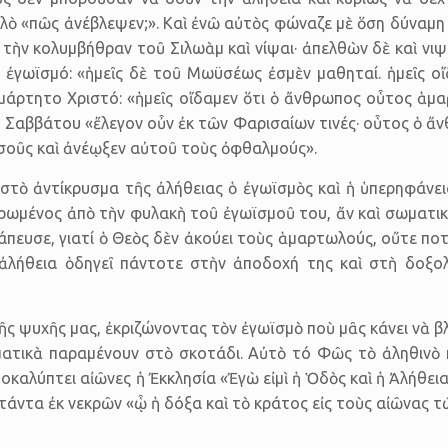
 «πῶς ἀνέβλεψεν;». Καὶ ἐνῶ αὐτὸς φώναζε μὲ ὅση δύναμη ε
ς τὴν κολυμβήθραν τοῦ Σιλωὰμ καὶ νίψαι· ἀπελθὼν δὲ καὶ ν
ὶ ἐγωϊσμό: «ἡμεῖς δὲ τοῦ Μωϋσέως ἐσμὲν μαθηταί. ἡμεῖς ο
ναμάρτητο Χριστό: «ἡμεῖς οἴδαμεν ὅτι ὁ ἄνθρωπος οὗτος ἁ
 Σαββάτου «ἔλεγον οὖν ἐκ τῶν Φαρισαίων τινές· οὗτος ὁ ἄ
Ἰησοῦς καὶ ἀνέῳξεν αὐτοῦ τοὺς ὀφθαλμούς».
τὸ ἀντίκρυσμα τῆς ἀλήθειας ὁ ἐγωϊσμὸς καὶ ἡ ὑπερηφάνεια.
μένος ἀπὸ τὴν φυλακὴ τοῦ ἐγωϊσμοῦ του, ἄν καὶ σωματικὰ 
πευσε, γιατί ὁ Θεὸς δὲν ἀκούει τοὺς ἁμαρτωλούς, οὔτε πο
ἀλήθεια ὁδηγεῖ πάντοτε στὴν ἀποδοχή της καὶ στὴ δοξο
ς ψυχῆς μας, ἐκριζώνοντας τὸν ἐγωϊσμὸ ποὺ μᾶς κάνει νὰ βλ
σματικὰ παραμένουν στὸ σκοτάδι. Αὐτὸ τό Φῶς τὸ ἀληθινὸ π
οκαλύπτει αἰῶνες ἡ Ἐκκλησία «Ἐγὼ εἰμὶ ἡ Ὁδὸς καὶ ἡ Ἀλήθει
τάντα ἐκ νεκρῶν «ᾧ ἡ δόξα καὶ τὸ κράτος εἰς τοὺς αἰῶνας τ