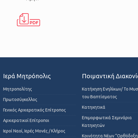
Ιερά Μητρόπολις
Ποιμαντική Διακονί
Μητροπολίτης
Κατήχηση Ενηλίκων/ Το Μυ
του Βαπτίσματος
Πρωτοσύγκελλος
Κατηχητικά
Γενικός Αρχιερατικός Επίτροπος
Επιμορφωτικά Σεμινάρια
Αρχιερατικοί Επίτροποι
Κατηχητών
Ιεροί Ναοί, Ιερές Μονές / Κλήρος
Κοινότητα Νέων “Ορθόδοξη