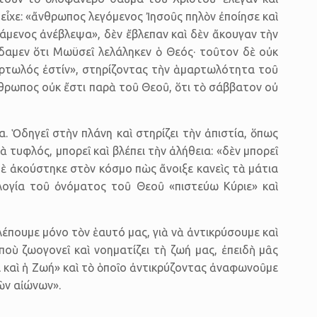
ἶχε: «ἄνθρωπος λεγόμενος Ἰησοῦς πηλὸν ἐποίησε καὶ
ιψάμενος ἀνέβλεψα», δὲν ἔβλεπαν καὶ δὲν ἄκουγαν τὴν
ἴδαμεν ὅτι Μωϋσεῖ λελάληκεν ὁ Θεός· τοῦτον δὲ οὐκ
μαρτωλός ἐστίν», στηρίζοντας τὴν ἁμαρτωλότητα τοῦ
νθρωπος οὐκ ἔστι παρὰ τοῦ Θεοῦ, ὅτι τὸ σάββατον οὐ
 Ὁδηγεῖ στὴν πλάνη καὶ στηρίζει τὴν ἀπιστία, ὅπως
τυφλός, μπορεῖ καὶ βλέπει τὴν ἀλήθεια: «δὲν μπορεῖ
τὲ ἀκούστηκε στὸν κόσμο πὼς ἄνοιξε κανεὶς τὰ μάτια
λογία τοῦ ὀνόματος τοῦ Θεοῦ «πιστεύω Κύριε» καὶ
έπουμε μόνο τὸν ἑαυτό μας, γιὰ νὰ ἀντικρύσουμε καὶ
οὺ ζωογονεῖ καὶ νοηματίζει τὴ ζωή μας, ἐπειδὴ μᾶς
α καὶ ἡ Ζωή» καὶ τὸ ὁποῖο ἀντικρύζοντας ἀναφωνοῦμε
ῶν αἰώνων».