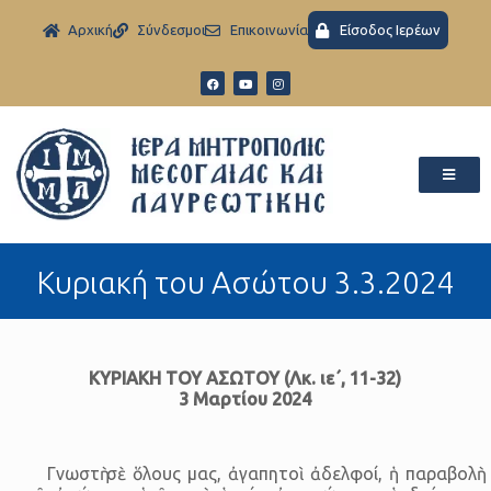
Aρχική
Σύνδεσμοι
Eπικοινωνία
Είσοδος Ιερέων
Κυριακή του Ασώτου 3.3.2024
ΚΥΡΙΑΚΗ ΤΟΥ ΑΣΩΤΟΥ (Λκ. ιε΄, 11-32)
3 Μαρτίου 2024
Γνωστὴ σὲ ὅλους μας, ἀγαπητοὶ ἀδελφοί, ἡ παραβολὴ