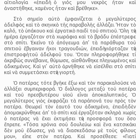
αἰτιολογία «ἐπειδὴ ὁ γιός μου νεκρὸς ἦταν καὶ
ἀναστήθηκε, χαμένος ἦταν καὶ βρέθηκε».
Στὸ σημεῖο αὐτὸ ἐμφανίζεται ὁ μεγαλύτερος
ἀδελφὸς καὶ τὸ σκηνικὸ τῆς παραβολῆς ἀλλάζει. Ἦταν τὸ
καλό, τὸ ὑπάκουο καὶ ἐργατικὸ παιδὶ τοῦ σπιτιοῦ. Ὅλη τὴν
ἡμέρα ἐργαζόταν στὰ χωράφια καὶ τὸ βράδυ ἐπέστρεφε
στὸ σπίτι. Ἐκεῖνο τὸ ἀπόγευμα ἀπ’ τὰ παράθυρα τοῦ
σπιτιοῦ ἔβγαιναν ἤχοι τραγουδιῶν, ἐπειδὴ γιόρταζαν τὴν
ἐπιστροφὴ τοῦ ἀδελφοῦ του. Ὅταν πληροφορήθηκε τί
ἀκριβῶς συνέβαινε, θύμωσε, αἰσθάνθηκε πληγωμένος καὶ
ἀδικημένος. Καὶ γι’ αὐτὸ ἀρνήθηκε νὰ εἰσέλθει στὸ σπίτι
καὶ νὰ συμμετάσχει στὴν γιορτή.
Ὁ πατέρας τότε βγῆκε ἔξω καὶ τὸν παρακαλοῦσε νὰ
ἀλλάξει συμπεριφορά. Ὁ διάλογος μεταξὺ τοῦ πατέρα
καὶ τοῦ πρεσβυτέρου υἱοῦ εἶναι ἀποκαλυπτικός. Ὁ
μεγαλύτερος γιὸς ἐκφράζει τὰ παράπονά του πρὸς τὸν
πατέρα. Θεωρεῖ τὸν ἑαυτό του ἀδικημένο, ἐπειδὴ δὲν
ἀπομακρύνθηκε ἀπ’ τὸ σπίτι καὶ ἐργαζόταν σκληρὰ χωρὶς
ὁ πατέρας νὰ ἔχει ἐκτιμήσει τὴν προσφορά του ὅσο
ἔπρεπε. «Τόσα χρόνια σοῦ δουλεύω καὶ ἕνα κατσικάκι
δὲν μοῦ ἔδωσες, γιὰ νὰ διασκεδάσω μὲ τοὺς φίλους
μου», εἶπε στὸν πατέρα. Καὶ προσέθεσε: «Γιατί