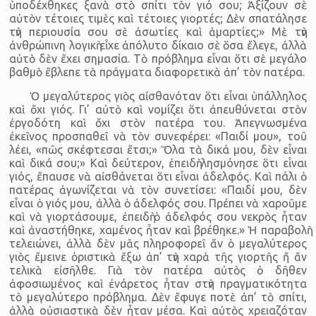
ὑποδέχθηκες ξανὰ στὸ σπίτι τὸν γιό σου; Ἀξίζουν σὲ
αὐτὸν τέτοιες τιμὲς καὶ τέτοιες γιορτές; Δὲν σπατάλησε
τὴν περιουσία σου σὲ ἀσωτίες καὶ ἁμαρτίες;» Μὲ τὴν
ἀνθρώπινη λογικὴ εἶχε ἀπόλυτο δίκαιο σὲ ὅσα ἔλεγε, ἀλλὰ
αὐτὸ δὲν ἔχει σημασία. Τὸ πρόβλημα εἶναι ὅτι σὲ μεγάλο
βαθμὸ ἔβλεπε τὰ πράγματα διαφορετικὰ ἀπ’ τὸν πατέρα.
Ὁ μεγαλύτερος γιὸς αἰσθανόταν ὅτι εἶναι ὑπάλληλος
καὶ ὄχι γιός. Γι’ αὐτὸ καὶ νομίζει ὅτι ἀπευθύνεται στὸν
ἐργοδότη καὶ ὄχι στὸν πατέρα του. Ἀπεγνωσμένα
ἐκεῖνος προσπαθεῖ νὰ τὸν συνεφέρει: «Παιδί μου», τοῦ
λέει, «πῶς σκέφτεσαι ἔτσι;» Ὅλα τὰ δικά μου, δὲν εἶναι
καὶ δικά σου;» Καὶ δεύτερον, ἐπειδὴ λησμόνησε ὅτι εἶναι
γιός, ἔπαυσε νὰ αἰσθάνεται ὅτι εἶναι ἀδελφός. Καὶ πάλι ὁ
πατέρας ἀγωνίζεται νὰ τὸν συνετίσει: «Παιδί μου, δὲν
εἶναι ὁ γιός μου, ἀλλὰ ὁ ἀδελφός σου. Πρέπει νὰ χαροῦμε
καὶ νὰ γιορτάσουμε, ἐπειδὴ ὁ ἀδελφός σου νεκρὸς ἦταν
καὶ ἀναστήθηκε, χαμένος ἦταν καὶ βρέθηκε.» Ἡ παραβολὴ
τελειώνει, ἀλλὰ δὲν μᾶς πληροφορεῖ ἄν ὁ μεγαλύτερος
γιὸς ἔμεινε ὁριστικὰ ἔξω ἀπ’ τὴν χαρὰ τῆς γιορτῆς ἤ ἄν
τελικὰ εἰσῆλθε. Γιὰ τὸν πατέρα αὐτὸς ὁ δῆθεν
ἀφοσιωμένος καὶ ἐνάρετος ἦταν στὴν πραγματικότητα
τὸ μεγαλύτερο πρόβλημα. Δὲν ἔφυγε ποτὲ ἀπ’ τὸ σπίτι,
ἀλλὰ οὐσιαστικὰ δὲν ἦταν μέσα. Καὶ αὐτὸς χρειαζόταν