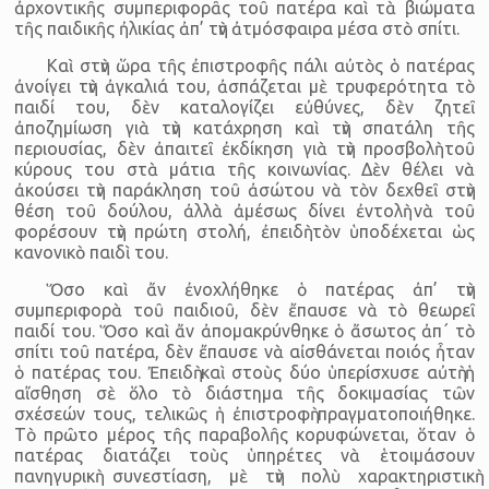
ἀρχοντικῆς συμπεριφορᾶς τοῦ πατέρα καὶ τὰ βιώματα
τῆς παιδικῆς ἠλικίας ἀπ’ τὴν ἀτμόσφαιρα μέσα στὸ σπίτι.
Καὶ στὴν ὥρα τῆς ἐπιστροφῆς πάλι αὐτὸς ὁ πατέρας
ἀνοίγει τὴν ἀγκαλιά του, ἀσπάζεται μὲ τρυφερότητα τὸ
παιδί του, δὲν καταλογίζει εὐθύνες, δὲν ζητεῖ
ἀποζημίωση γιὰ τὴν κατάχρηση καὶ τὴν σπατάλη τῆς
περιουσίας, δὲν ἀπαιτεῖ ἐκδίκηση γιὰ τὴν προσβολὴ τοῦ
κύρους του στὰ μάτια τῆς κοινωνίας. Δὲν θέλει νὰ
ἀκούσει τὴν παράκληση τοῦ ἀσώτου νὰ τὸν δεχθεῖ στὴν
θέση τοῦ δούλου, ἀλλὰ ἀμέσως δίνει ἐντολὴ νὰ τοῦ
φορέσουν τὴν πρώτη στολή, ἐπειδὴ τὸν ὑποδέχεται ὡς
κανονικὸ παιδὶ του.
Ὅσο καὶ ἄν ἐνοχλήθηκε ὁ πατέρας ἀπ’ τὴν
συμπεριφορὰ τοῦ παιδιοῦ, δὲν ἔπαυσε νὰ τὸ θεωρεῖ
παιδί του. Ὅσο καὶ ἄν ἀπομακρύνθηκε ὁ ἄσωτος ἀπ΄ τὸ
σπίτι τοῦ πατέρα, δὲν ἔπαυσε νὰ αἰσθάνεται ποιός ἦταν
ὁ πατέρας του. Ἐπειδὴ καὶ στοὺς δύο ὑπερίσχυσε αὐτὴ ἡ
αἴσθηση σὲ ὅλο τὸ διάστημα τῆς δοκιμασίας τῶν
σχέσεών τους, τελικῶς ἡ ἐπιστροφὴ πραγματοποιήθηκε.
Τὸ πρῶτο μέρος τῆς παραβολῆς κορυφώνεται, ὅταν ὁ
πατέρας διατάζει τοὺς ὑπηρέτες νὰ ἑτοιμάσουν
πανηγυρικὴ συνεστίαση, μὲ τὴν πολὺ χαρακτηριστικὴ