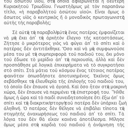
τοῦ ἀσώτου υἱοῦ, στὴν ὁποία ἀφιερώνεται ἡ δεύτερη
Κυριακὴ τοῦ Τριωδίου. Γνωστὴ ὅμως μὲ τὸν παραπάνω
τίτλο, «ἡ παραβολὴ τοῦ ἀσώτου υἱοῦ». Εἶναι ὅμως ὁ
ἄσωτος υἱὸς ὁ κεντρικὸς ἤ ὁ μοναδικὸς πρωταγωνιστὴς
αὐτῆς τῆς παραβολῆς;
Σὲ αὐτὴν τὴν παραβολὴ αὐτὴν ἕνας πατέρας ἐμφανίζεται
νὰ μὴν ἔχει ἀπ’ τὴν ἀρχὴ τὸν ἔλεγχο τῆς καταστάσεως.
Ζήτησε ὁ μικρότερος γιὸς νὰ φύγει ἀπ’ τὸ σπίτι καὶ ὁ
πατέρας δὲν ἀντιτάχθηκε. Ὅσο καὶ νὰ μὴν συμφωνοῦσε
μέσα του μὲ τὴν συμπεριφορὰ τοῦ παιδιοῦ του, ὄχι μόνο
τοῦ ἔδωσε τὸ μερίδιο ἀπ’ τὴν περιουσία, ἀλλὰ καὶ δὲν
προσπάθησε μὲ λογικὰ ἐπιχειρήματα νὰ τὸ συγκρατήσει
στὸ σπίτι. Στὰ μάτια τοῦ κόσμου ἕνας τέτοιος πατέρας
φαινόταν ὁπωσδήποτε ἀποτυχημένος. Ἐκεῖνος ὅμως
σεβάσθηκε τὴν ἐλευθερία τῆς ἐπιλογῆς τοῦ παιδιοῦ του,
τὸ ὁποῖο δὲν ἔπαυσε νὰ ἀγαπᾶ. Καὶ ὅσο ἦταν στὴν μακρινὴ
χώρα, δὲν ἔπαυσε νὰ περιμένει τὴν ἐπιστροφή του. ΄Ἦλθε
ὅμως ἡ ὥρα καὶ τὸ παιδὶ συνειδητοποίησε ὅτι ἔξω ἀπ’ τὸ
σπίτι καὶ τὴν διακριτικὴ στοργὴ τοῦ πατέρα δὲν ὑπάρχει ζωὴ
ἀληθινή. Ὁ πατέρας δὲν θέλησε νὰ ἐπιβάλει τίποτα τὴν
στιγμὴ τῆς ἀναχωρήσεως τοῦ παιδιοῦ ἀπ’ τὸ σπίτι. Τὰ
λόγια του δὲν θὰ εἶχαν κανένα ἀποτέλεσμα. Μίλησε
ὅμως μέσα στὴν καρδιὰ τοῦ παιδιοῦ ἡ ἀνάμνηση τῆς