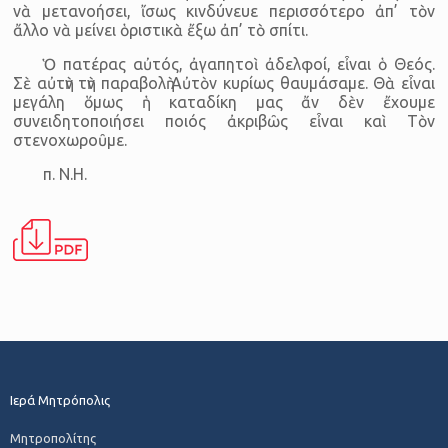
νὰ μετανοήσει, ἴσως κινδύνευε περισσότερο ἀπ’ τὸν
ἄλλο νὰ μείνει ὁριστικὰ ἔξω ἀπ’ τὸ σπίτι.
Ὁ πατέρας αὐτός, ἀγαπητοὶ ἀδελφοί, εἶναι ὁ Θεός.
Σὲ αὐτὴν τὴν παραβολὴ Αὐτὸν κυρίως θαυμάσαμε. Θὰ εἶναι
μεγάλη ὅμως ἡ καταδίκη μας ἄν δὲν ἔχουμε
συνειδητοποιήσει ποιός ἀκριβῶς εἶναι καὶ Τὸν
στενοχωροῦμε.
π. Ν.Η.
Ιερά Μητρόπολις
Μητροπολίτης