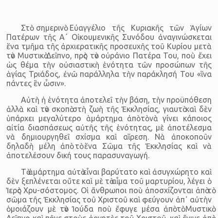
Στὸ σημερινὸ Εὐαγγέλιο τῆς Κυριακῆς τῶν Ἁγίων
Πατέρων τῆς Α΄ Οἰκουμενικῆς Συνόδου ἀναγινώσκεται
ἕνα τμῆμα τῆς ἀρχιερατικῆς προσευχῆς τοῦ Κυρίου μετὰ
τὸν Μυστικὸ Δεῖπνο, πρὸς τὸν οὐράνιο Πατέρα Του, ποὺ ἔχει
ὡς θέμα τὴν οὐσιαστικὴ ἑνότητα τῶν προσώπων τῆς
ἁγίας Τριάδος, ἐνῶ παράλληλα τὴν παράκλησή Του «ἵνα
πάντες ἓν ὦσιν».
Αὐτὴ ἡ ἑνότητα ἀποτελεῖ τὴν βάση, τὴν προϋπόθεση
ἀλλὰ καὶ τὸν σκοπὸ στὴ ζωὴ τῆς Ἐκκλησίας, γιαυτὸ καὶ δὲν
ὑπάρχει μεγαλύτερο ἁμάρτημα ἀπὸ τὸ νὰ γίνει κάποιος
αἰτία διασπάσεως αὐτῆς τῆς ἑνότητας, μὲ ἀποτέλεσμα
νὰ δημιουργηθεῖ σχίσμα καὶ αἵρεση. Νὰ ἀποκοποῦν
δηλαδὴ μέλη ἀπὸ τὸ ἕνα Σῶμα τῆς Ἐκκλησίας καὶ νὰ
ἀποτελέσουν δική τους παρασυναγωγή.
Τὸ ἁμάρτημα αὐτὸ εἶναι βαρύτατο καὶ ἀσυγχώρητο καὶ
δὲν ξεπλένεται οὔτε καὶ μὲ τὸ αἷμα τοῦ μαρτυρίου, λέγει ὁ
Ἱερὸς Χρυ-σόστομος. Οἱ ἄνθρωποι ποὺ ἀποσχίζονται ἀπὸ τὸ
σῶμα τῆς Ἐκκλησίας τοῦ Χριστοῦ καὶ φεύγουν ἀπ᾽ αὐτὴν
ὁμοιάζουν μὲ τὸν Ἰούδα ποὺ ἔφυγε μέσα ἀπὸ τὸ Μυστικὸ
Δεῖπνο καὶ πῆγε στοὺς ἀρνητὲς τοῦ Χριστοῦ, καὶ ἔγινε ἀπὸ