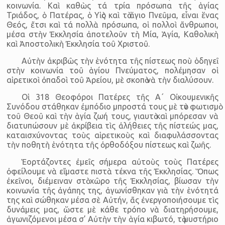
κοινωνία. Καὶ καθὼς τά τρία πρόσωπα τῆς ἁγίας
Τριάδος, ὁ Πατέρας, ὁ Υἱὸς καὶ τὸ ἅγιο Πνεῦμα, εἶναι ἕνας
Θεός, ἔτσι καὶ τά πολλὰ πρόσωπα, οἱ πολλοὶ ἄνθρωποι,
μέσα στὴν Ἐκκλησία ἀποτελοῦν τὴ Μία, Ἁγία, Καθολικὴ
καὶ Ἀποστολικὴ Ἐκκλησία τοῦ Χριστοῦ.
Αὐτὴν ἀκριβῶς τὴν ἑνότητα τῆς πίστεως ποὺ ὁδηγεῖ
στὴν κοινωνία τοῦ ἁγίου Πνεύματος, πολέμησαν οἱ
αἱρετικοὶ ὀπαδοὶ τοῦ Ἀρείου, μὲ σκοπὸ νὰ τὴν διαλύσουν.
Οἱ 318 Θεοφόροι Πατέρες τῆς Α΄ Οἰκουμενικῆς
Συνόδου στάθηκαν ἐμπόδιο μπροστά τους μὲ τὸν φωτισμὸ
τοῦ Θεοῦ καὶ τὴν ἁγία ζωή τους, γιαυτὸ καὶ μπόρεσαν νὰ
διατυπώσουν μὲ ἀκρίβεια τὶς ἀλήθειες τῆς πίστεώς μας,
καταισχύνοντας τοὺς αἱρετικοὺς καὶ διαφυλάσσοντας
τὴν ποθητὴ ἑνότητα τῆς ὀρθοδόξου πίστεως καὶ ζωῆς.
Ἑορτάζοντες ἐμεῖς σήμερα αὐτοὺς τοὺς Πατέρες
ὀφείλουμε νὰ εἴμαστε πιστὰ τέκνα τῆς Ἐκκλησίας. Ὅπως
ἐκεῖνοι, διέμειναν στὸ χῶρο τῆς Ἐκκλησίας, βίωσαν τὴν
κοινωνία τῆς ἀγάπης της, ἀγωνίσθηκαν γιὰ τὴν ἑνότητά
της καὶ σώθηκαν μέσα σὲ Αὐτήν, ἄς ἐνεργοποιήσουμε τὶς
δυνάμεις μας, ὥστε μὲ κάθε τρόπο νὰ διατηρήσουμε,
ἀγωνιζόμενοι μέσα σ’ Αὐτὴν τὴν ἁγία κιβωτό, τὸ μυστήριο