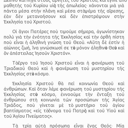
μαθητὴς τοῦ Κυρίου υἱὸς τῆς ἀπωλείας· χάνονται μιὰ γιὰ
πάντα μέσα στὴν πλάνη καὶ μέσα στὸ ψέμα τῆς αἵρεσης,
ἐὰν δὲν μετανοήσουν καὶ δὲν ἐπιστρέψουν στὴν
Ἐκκλησία τοῦ Χριστοῦ.
Οἱ ἅγιοι Πατέρες ποὺ τιμοῦμε σήμερα, ἀγωνίστηκαν
πολὺ γιὰ τὴν ἑνότητα τῆς Ἐκκλησίας καὶ τὴν ὀρθὴ πίστη
ποὺ εἶναι ἡ ἀληθινὴ γνώση τοῦ Θεοῦ. «Αὕτη δὲ ἐστὶν ἡ
αἰώνιος ζωή, ἵνα γινώσκωσί σε τὸν μόνον ἀληθινὸν Θεὸν καὶ
ὅν ἀπέστειλας Ἰησοῦν Χριστόν».
Τὸ ἔργο τοῦ Ἰησοῦ Χριστοῦ εἶναι ἡ φανέρωση τοῦ
Τριαδικοῦ Θεοῦ καὶ ἡ φανέρωση τοῦ μυστηρίου τῆς
Ἐκκλησίας στὸν κόσμο.
Ἐκκλησία Χριστοῦ θὰ πεῖ κοινωνία Θεοῦ καὶ
ἀνθρώπων. Καὶ ὅταν λέμε φανέρωση τοῦ μυστηρίου τῆς
Ἐκκλησίας στὸν κόσμο, ἐννοοῦμε τὴν ἔνταξη τοῦ
ἀνθρώπου στὴ κοινωνία τῶν προσώπων τῆς Ἁγίας
Τριάδος, ποὺ γίνεται μὲ τὸ μυστήριο τοῦ ἁγίου
βαπτίσματος «εἰς τὸ ὄνομα τοῦ Πατρὸς καὶ τοῦ Υἱοῦ καὶ
τοῦ Ἁγίου Πνεύματος».
Τὰ τρία αὐτὰ πρόσωπα εἶναι ἕνας Θεός· Μία