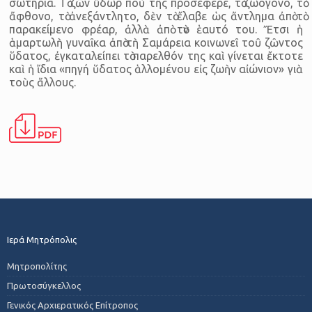
σωτηρία. Τὸ ζῶν ὕδωρ ποὺ τῆς προσέφερε, τὸ ζωογόνο, τὸ
ἄφθονο, τὸ ἀνεξάντλητο, δὲν τὸ ἔλαβε ὡς ἄντλημα ἀπὸ τὸ
παρακείμενο φρέαρ, ἀλλὰ ἀπὸ τὸν ἑαυτό του. Ἔτσι ἡ
ἁμαρτωλὴ γυναῖκα ἀπὸ τὴ Σαμάρεια κοινωνεῖ τοῦ ζῶντος
ὕδατος, ἐγκαταλείπει τὸ παρελθόν της καὶ γίνεται ἔκτοτε
καὶ ἡ ἴδια «πηγή ὕδατος ἁλλομένου εἰς ζωὴν αἰώνιον» γιὰ
τοὺς ἄλλους.
Ιερά Μητρόπολις
Μητροπολίτης
Πρωτοσύγκελλος
Γενικός Αρχιερατικός Επίτροπος