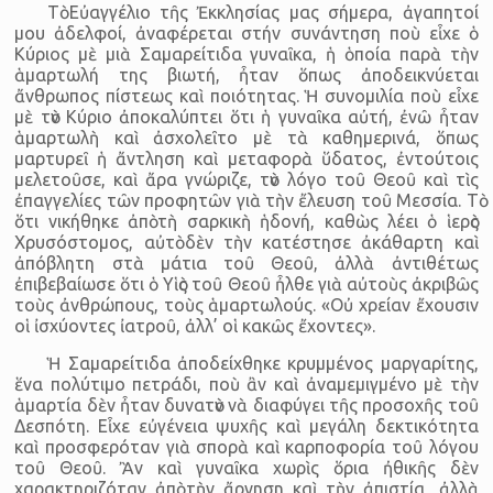
Τὸ Εὐαγγέλιο τῆς Ἐκκλησίας μας σήμερα, ἀγαπητοί
μου ἀδελφοί, ἀναφέρεται στήν συνάντηση ποὺ εἶχε ὁ
Κύριος μὲ μιὰ Σαμαρείτιδα γυναῖκα, ἡ ὁποία παρὰ τὴν
ἁμαρτωλή της βιωτή, ἦταν ὅπως ἀποδεικνύεται
ἄνθρωπος πίστεως καὶ ποιότητας. Ἡ συνομιλία ποὺ εἶχε
μὲ τὸν Κύριο ἀποκαλύπτει ὅτι ἡ γυναῖκα αὐτή, ἐνῶ ἦταν
ἁμαρτωλὴ καὶ ἀσχολεῖτο μὲ τὰ καθημερινά, ὅπως
μαρτυρεῖ ἡ ἄντληση καὶ μεταφορὰ ὕδατος, ἐντούτοις
μελετοῦσε, καὶ ἄρα γνώριζε, τὸν λόγο τοῦ Θεοῦ καὶ τὶς
ἐπαγγελίες τῶν προφητῶν γιὰ τὴν ἔλευση τοῦ Μεσσία. Τὸ
ὅτι νικήθηκε ἀπὸ τὴ σαρκικὴ ἡδονή, καθὼς λέει ὁ ἱερὸς
Χρυσόστομος, αὐτὸ δὲν τὴν κατέστησε ἀκάθαρτη καὶ
ἀπόβλητη στὰ μάτια τοῦ Θεοῦ, ἀλλὰ ἀντιθέτως
ἐπιβεβαίωσε ὅτι ὁ Υἱὸς τοῦ Θεοῦ ἦλθε γιὰ αὐτοὺς ἀκριβῶς
τοὺς ἀνθρώπους, τοὺς ἁμαρτωλούς. «Οὐ χρείαν ἔχουσιν
οἱ ἰσχύοντες ἰατροῦ, ἀλλ’ οἱ κακῶς ἔχοντες».
Ἡ Σαμαρείτιδα ἀποδείχθηκε κρυμμένος μαργαρίτης,
ἕνα πολύτιμο πετράδι, ποὺ ἂν καὶ ἀναμεμιγμένο μὲ τὴν
ἁμαρτία δὲν ἦταν δυνατὸν νὰ διαφύγει τῆς προσοχῆς τοῦ
Δεσπότη. Εἶχε εὐγένεια ψυχῆς καὶ μεγάλη δεκτικότητα
καὶ προσφερόταν γιὰ σπορὰ καὶ καρποφορία τοῦ λόγου
τοῦ Θεοῦ. Ἂν καὶ γυναῖκα χωρὶς ὅρια ἠθικῆς δὲν
χαρακτηριζόταν ἀπὸ τὴν ἄρνηση καὶ τὴν ἀπιστία, ἀλλὰ