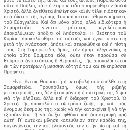
οὔτε ὁ Παῦλος οὔτε ἡ Σαμαρείτιδα ἀπορρίφθηκαν ἀπὸ τὸν
Χριστό, ἀλλὰ ἀντίθετα ἐπιλέγηκαν καὶ ἐν τέλει πιάστηκαν
στὰ δίκτυα τῆς ἀγάπης Του καὶ καταστάθηκαν κήρυκες
τοῦ Εὐαγγελίου. Καὶ ὄχι μόνο αὐτό, ἀλλὰ εἰδικότερα ἡ
Σαμαρείτιδα γίνεται μέτοχος μεγαλύτερων
ἀποκαλύψεων ἀπὸ ὅ,τι οἱ Ἀπόστολοι. Ἡ θεότητα τοῦ
Κυρίου ἀποκαλύφθηκε σὲ αὐτοὺς καὶ ἔγινε πιστευτὴ
μετὰ τὴν Ἀνάσταση, ὁπότε καὶ στερεώθηκε καὶ ἡ πίστη
τους. Στὴ Σαμαρείτιδα, ὅμως, τὴν ἁμαρτωλὸ γυναῖκα, ἡ
ὁποία οὔτε θαύματα εἶδε, οὔτε ἦταν παροῦσα σὲ
θαύματα ἀναστάσεως ἢ θεραπεῖες, τῆς ἀποκαλύπτεται
ἐκ τῶν προτέρων ἡ μεσσιανικότητά του καὶ τὸν κηρύσσει
Προφήτη.
Εἶναι ὄντως θαυμαστὴ ἡ μεταβολὴ ποὺ ἐπῆλθε στὴ
Σαμαρείτιδα. Προϋπόθεση, ὅμως, τῆς ριζικῆς
μεταστροφῆς της δὲν ἦταν μόνο ἡ ἐσωτερική της δίψα
γιὰ τὴν ἀλήθεια, ἀλλὰ καὶ ἡ διάκριση τοῦ Χριστοῦ. Ὁ
Χριστὸς τῆς ἀποκαλύπτει τὸν τρόπο ζωῆς της καὶ τοὺς
ἄνομους δεσμούς της, χωρὶς νὰ τὴν κατακρίνει ἢ νὰ τὴν
ἐξουδενώσει ἢ νὰ δείξει φθόνο καὶ ἀποστροφὴ πρὸς
αὐτή. Γι’ αὐτὸ καὶ μίλησε κατευθείαν στὴν καρδία της,
συγκινῶντας την καὶ ἑλκύοντάς την στὴν πίστη καὶ τὴ