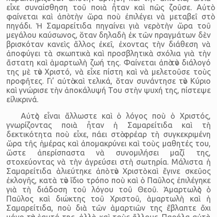
εἶχε συναίσθηση τοῦ ποιὰ ἦταν καὶ πῶς ζοῦσε. Αὐτὸ
φαίνεται καὶ ἀπὸ τὴν ὥρα ποὺ ἐπιλέγει νὰ μεταβεῖ στὸ
πηγάδι. Ἡ Σαμαρείτιδα πηγαίνει γιὰ νερὸ τὴν ὥρα τοῦ
μεγάλου καύσωνος, ὅταν δηλαδὴ ἐκ τῶν πραγμάτων δὲν
βρισκόταν κανεὶς ἄλλος ἐκεῖ, ἐχοντας τὴν διάθεση νὰ
ἀποφύγει τὰ σκωπτικὰ καὶ προσβλητικὰ σχόλια γιὰ τὴν
ἄστατη καὶ ἁμαρτωλὴ ζωή της. Φαίνεται ἀπὸ τὸν διάλογό
της μὲ τὸν Χριστό, νὰ εἶχε πίστη καὶ νὰ μελετοῦσε τοὺς
προφῆτες. Γι’ αὐτὸ καὶ τελικά, ὅταν συνάντησε τὸν Κύριο
καὶ γνώρισε τὴν ἀποκάλυψή Του στὴν ψυχή της, πίστεψε
εἰλικρινά.
Αὐτὸς εἶναι ἄλλωστε καὶ ὁ λόγος ποὺ ὁ Χριστός,
γνωρίζοντας ποιὰ ἦταν ἡ Σαμαρείτιδα καὶ τὴ
δεκτικότητα ποὺ εἶχε, πάει στὸ φρέαρ τὴ συγκεκριμένη
ὥρα τῆς ἡμέρας καὶ ἀπομακρύνει καὶ τοὺς μαθητές του,
ὥστε ἀπερίσπαστα νὰ συνομιλήσει μαζί της,
στοχεύοντας νὰ τὴν ἀγρεύσει στὴ σωτηρία. Μάλιστα ἡ
Σαμαρείτιδα ἁλιεύτηκε ἀπὸ τὸν Χριστὸ καὶ ἔγινε σκεῦος
ἐκλογῆς, κατὰ τὸν ἴδιο τρόπο ποὺ καὶ ὁ Παῦλος ἐπιλέγηκε
γιὰ τὴ διάδοση τοῦ λόγου τοῦ Θεοῦ. Ἁμαρτωλὸς ὁ
Παῦλος καὶ διώκτης τοῦ Χριστοῦ, ἁμαρτωλὴ καὶ ἡ
Σαμαρείτιδα, ποὺ διὰ τῶν ἁμαρτιῶν της ἔβλαπτε ὄχι
μόνο τὸν ἑαυτό της, ἀλλὰ καὶ τοὺς ἄλλους. Παρόλα αὐτὰ