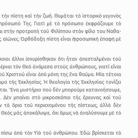
 τὴν πίστη καὶ τὴν ζωή. Θυμᾶται τὸ ἱστορικὸ γεγονὸς
πρόσωπό Της. Γιατὶ μὲ τὸ πρόσωπο ἐκφράζουμε τὸ
ται στὴν προτροπὴ τοῦ Φιλίππου στὸν φίλο του Ναθα-
ς αἰῶνες. Ὀρθόδοξη πίστη εἶναι ἡ προσωπικὴ ἐπαφὴ μὲ
οιοι ἄλλοι ἰσχυρίσθηκαν ὅτι ἦταν ἀπεσταλμένοι τοῦ
φέρνει τὸν Θεὸ ἀνάμεσα στοὺς ἀνθρώπους, γιατί εἶναι
οῦ Χριστοῦ εἶναι ἀπὸ μόνη της ἕνα θαῦμα. Μία τέτοια
α τῆς Ἐκκλησίας. Ἡ θεολογία τῆς Ἐκκλησίας τονίζει
ῦνται. Ἕνα μυστήριο ποὺ δὲν μποροῦμε κατανοήσουμε,
 Δὲν μπαίνει στὸ μικροσκόπιο τῆς ἔρευνας καὶ τοῦ
ν τὰ ὅρια τοῦ περιεχομένου τῆς πίστεως, ἀλλὰ δὲν
ὁ Θεὸς μᾶς ἀποκάλυψε, ὄχι ὅμως νὰ ἀναλύσουμε μὲ τὸ
 πίσω ἀπὸ τὸν Υἱὸ τοῦ ἀνθρώπου. Ἐδῶ βρίσκεται τὸ