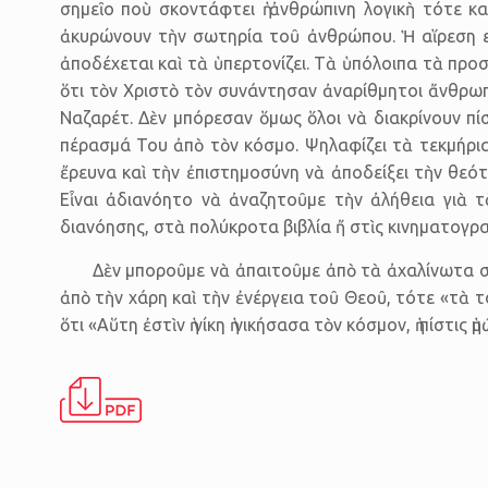
σημεῖο ποὺ σκοντάφτει ἡ ἀνθρώπινη λογικὴ τότε καὶ
ἀκυρώνουν τὴν σωτηρία τοῦ ἀνθρώπου. Ἡ αἵρεση εἶ
ἀποδέχεται καὶ τὰ ὑπερτονίζει. Τὰ ὑπόλοιπα τὰ προσ
ὅτι τὸν Χριστὸ τὸν συνάντησαν ἀναρίθμητοι ἄνθρωπ
Ναζαρέτ. Δὲν μπόρεσαν ὅμως ὅλοι νὰ διακρίνουν πί
πέρασμά Του ἀπὸ τὸν κόσμο. Ψηλαφίζει τὰ τεκμήρια
ἔρευνα καὶ τὴν ἐπιστημοσύνη νὰ ἀποδείξει τὴν θεό
Εἶναι ἀδιανόητο νὰ ἀναζητοῦμε τὴν ἀλήθεια γιὰ
διανόησης, στὰ πολύκροτα βιβλία ἤ στὶς κινηματογρ
Δὲν μποροῦμε νὰ ἀπαιτοῦμε ἀπὸ τὰ ἀχαλίνωτα στ
ἀπὸ τὴν χάρη καὶ τὴν ἐνέργεια τοῦ Θεοῦ, τότε «τὰ 
ὅτι «Αὕτη ἐστὶν ἡ νίκη ἡ νικήσασα τὸν κόσμον, ἡ πίστις 