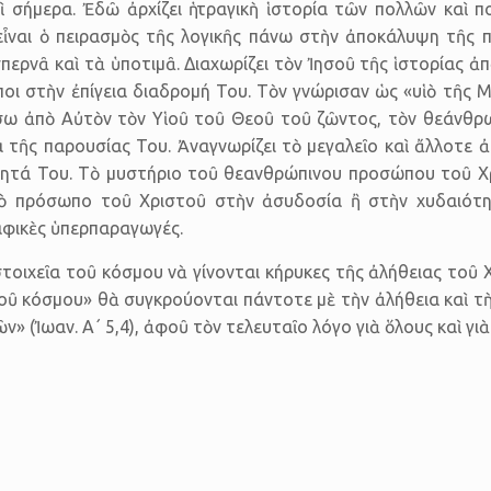
 σήμερα. Ἐδῶ ἀρχίζει ἡ τραγικὴ ἱστορία τῶν πολλῶν καὶ π
ναι ὁ πειρασμὸς τῆς λογικῆς πάνω στὴν ἀποκάλυψη τῆς π
περνᾶ καὶ τὰ ὑποτιμᾶ. Διαχωρίζει τὸν Ἰησοῦ τῆς ἱστορίας ἀ
οι στὴν ἐπίγεια διαδρομή Του. Τὸν γνώρισαν ὡς «υἱὸ τῆς 
σω ἀπὸ Αὐτὸν τὸν Υἱοῦ τοῦ Θεοῦ τοῦ ζῶντος, τὸν θεάνθρω
 τῆς παρουσίας Του. Ἀναγνωρίζει τὸ μεγαλεῖο καὶ ἄλλοτε ἀ
τητά Του. Τὸ μυστήριο τοῦ θεανθρώπινου προσώπου τοῦ Χρ
 τὸ πρόσωπο τοῦ Χριστοῦ στὴν ἀσυδοσία ἢ στὴν χυδαιότη
αφικὲς ὑπερπαραγωγές.
οιχεῖα τοῦ κόσμου νὰ γίνονται κήρυκες τῆς ἀλήθειας τοῦ Χ
τοῦ κόσμου» θὰ συγκρούονται πάντοτε μὲ τὴν ἀλήθεια καὶ 
ἡμῶν» (Ἰωαν. Α΄ 5,4), ἀφοῦ τὸν τελευταῖο λόγο γιὰ ὅλους καὶ γι