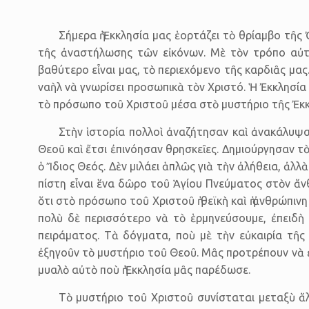
Σήμερα ἡ Ἐκκλησία μας ἑορτάζει τὸ θρίαμβο τῆς 
τῆς ἀναστήλωσης τῶν εἰκόνων. Μὲ τὸν τρόπο αὐτ
βαθύτερο εἶναι μας, τὸ περιεχόμενο τῆς καρδιᾶς μα
ναὴλ νὰ γνωρίσει προσωπικὰ τὸν Χριστό. Ἡ Ἐκκλησία 
τὸ πρόσωπο τοῦ Χριστοῦ μέσα στὸ μυστήριο τῆς Ἐκκ
Στὴν ἱστορία πολλοὶ ἀναζήτησαν καὶ ἀνακάλυψα
Θεοῦ καὶ ἔτσι ἐπινόησαν θρησκεῖες. Δημιούργησαν τὸ
ὁ Ἴδιος Θεός. Δὲν μιλάει ἁπλῶς γιὰ τὴν ἀλήθεια, ἀλ
πίστη εἶναι ἕνα δῶρο τοῦ Ἁγίου Πνεύματος στὸν ἄν
ὅτι στὸ πρόσωπο τοῦ Χριστοῦ ἡ θεϊκὴ καὶ ἡ ἀνθρώπι
πολὺ δὲ περισσότερο νὰ τὸ ἑρμηνεύσουμε, ἐπειδὴ 
πειράματος. Τὰ δόγματα, ποὺ μὲ τὴν εὐκαιρία τῆς
ἐξηγοῦν τὸ μυστήριο τοῦ Θεοῦ. Μᾶς προτρέπουν νὰ ἐ
μυαλὸ αὐτὸ ποὺ ἡ Ἐκκλησία μᾶς παρέδωσε.
Τὸ μυστήριο τοῦ Χριστοῦ συνίσταται μεταξὺ ἄλ