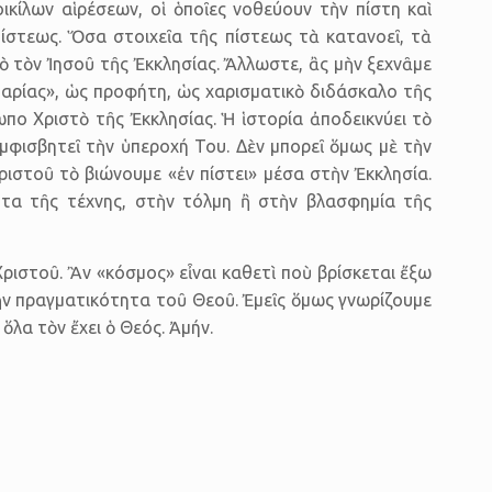
οικίλων αἱρέσεων, οἱ ὁποῖες νοθεύουν τὴν πίστη καὶ
ίστεως. Ὅσα στοιχεῖα τῆς πίστεως τὰ κατανοεῖ, τὰ
πὸ τὸν Ἰησοῦ τῆς Ἐκκλησίας. Ἄλλωστε, ἂς μὴν ξεχνᾶμε
Μαρίας», ὡς προφήτη, ὡς χαρισματικὸ διδάσκαλο τῆς
πο Χριστὸ τῆς Ἐκκλησίας. Ἡ ἱστορία ἀποδεικνύει τὸ
μφισβητεῖ τὴν ὑπεροχή Του. Δὲν μπορεῖ ὅμως μὲ τὴν
ιστοῦ τὸ βιώνουμε «ἐν πίστει» μέσα στὴν Ἐκκλησία.
τα τῆς τέχνης, στὴν τόλμη ἢ στὴν βλασφημία τῆς
ριστοῦ. Ἂν «κόσμος» εἶναι καθετὶ ποὺ βρίσκεται ἔξω
τὴν πραγματικότητα τοῦ Θεοῦ. Ἐμεῖς ὅμως γνωρίζουμε
ὰ ὅλα τὸν ἔχει ὁ Θεός. Ἀμήν.