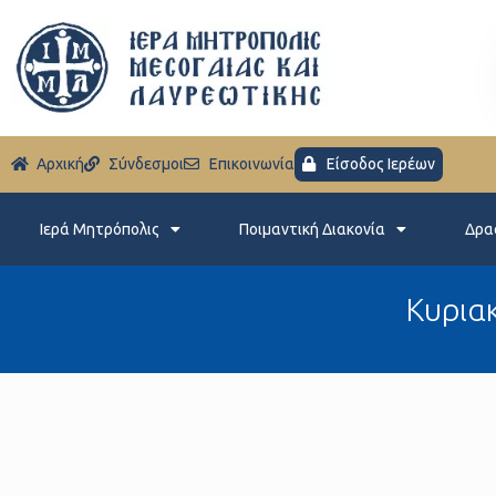
Aρχική
Σύνδεσμοι
Eπικοινωνία
Είσοδος Ιερέων
Ιερά Μητρόπολις
Ποιμαντική Διακονία
Δρα
Κυριακ