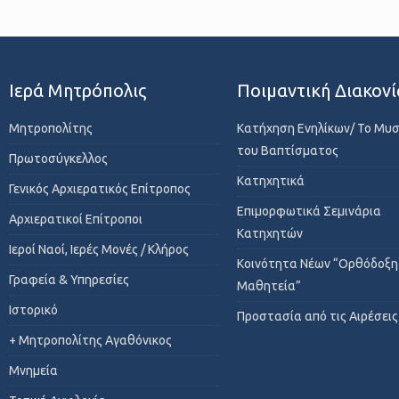
Ιερά Μητρόπολις
Ποιμαντική Διακονί
Μητροπολίτης
Κατήχηση Ενηλίκων/ Το Μυ
του Βαπτίσματος
Πρωτοσύγκελλος
Κατηχητικά
Γενικός Αρχιερατικός Επίτροπος
Επιμορφωτικά Σεμινάρια
Αρχιερατικοί Επίτροποι
Κατηχητών
Ιεροί Ναοί, Ιερές Μονές / Κλήρος
Κοινότητα Νέων “Ορθόδοξη
Γραφεία & Υπηρεσίες
Μαθητεία”
Ιστορικό
Προστασία από τις Αιρέσεις
+ Μητροπολίτης Αγαθόνικος
Μνημεία