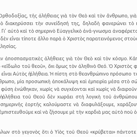
Ὀρθοδοξίας, τῆς ἀλήθειας γιὰ τὸν Θεὸ καὶ τὸν ἄνθρωπο, γιὰ
ὸ διακηρύσσει τὴν συνείδησή της, δηλαδὴ φανερώνει τὸ 
ς. Γι’ αὐτὸ καὶ τὸ σημερινὸ Εὐαγγελικὸ ἀνά-γνωσμα ἀναφέρε
δὲν εἶναι τίποτε ἄλλο παρὰ ὁ Χριστὸς παρατεινόμενος στοὺ
λησίας.
ν ἀποσπασματικὲς ἀλήθειες γιὰ τὸν Θεὸ καὶ τὸν κόσμο. Κάπ
 «εἴδωλο τοῦ θεοῦ», ὄχι ὅμως τὸν ἀληθινὸ Θεό. Ὁ Χριστὸς 
λὰ εἶναι Αὐτὸς ἡ ἀλήθεια. Ἡ πίστη στὸ θεανθρώπινο πρόσωπο τ
θρωπο, μία προσωπικὴ ἀποκάλυψη καὶ ἐμπειρία μέσα στὸ σῶμ
νη φύση ἑνώθηκαν, χωρὶς νὰ συγχέονται καὶ χωρὶς νὰ διαιρο
ἡ ἀλήθεια τοῦ Θεοῦ δὲν χωράει στὴ λογικὴ τοῦ ἀνθρώπου.
 σημερινῆς ἑορτῆς καλούμαστε νὰ διαφυλάξουμε, χαράζου
μπιστευθοῦμε καὶ νὰ ζήσουμε μὲ τὴν καρδιὰ μας αὐτὸ ποὺ 
λων στὸ γεγονὸς ὅτι ὁ Υἱὸς τοῦ Θεοῦ «κρύβεται» πάντοτε