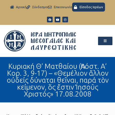
Aρχική
Σύνδεσμοι
Eπικοινωνία
Είσοδος Ιερέων
Κυριακή Θ’ Ματθαίου (Ἀπόστ. Α’
Κορ. 3, 9-17) – «Θεμέλιον ἄλλον
οὐδείς δύναται θεῖναι, παρά τὸν
κείμενον, ὅς ἔστιν Ἰησοῦς
Χριστός» 17.08.2008