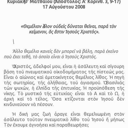
Κυριακὴ Θ’ Ματθαίου
(Ἀπόστολος: Α’ Κορινθ. 3, 9-17)
17 Αὐγούστου 2008
«Θεμέλιον ἄλλον οὐδείς δύναται θεῖναι, παρά τὸν
κείμενον, ὅς ἔστιν Ἰησοῦς Χριστός».
\
Ἄλλο θεμέλιο κανείς δὲν μπορεῖ νὰ βάλη, παρὰ ἐκεῖνο
ποὺ ἔχει τεθῆ, τὸ ὁποῖο εἶναι ὁ Ἰησοῦς Χριστός.
Ὁ Χριστός, ἀδελφοί μου, εἶναι ἡ ἀσάλευτη καὶ σίγουρη
βάση τοῦ πνευματικοῦ οἰκοδομήματος τῆς πίστεώς μας.
Εἶναι ὁ αἰώνιος καὶ ἀμετακίνητος θεμέλιος λίθος. Ἡ πηγὴ
τῆς σωτηρίας, τῆς ἀλήθειας, τοῦ ἁγιασμοῦ. Ὁ Βασιλιάς
τῶν ψυχῶν, ἡ ἐλπίδα τῆς ἐπιτυχίας. Ἡ προϋπόθεση τῆς
νίκης. Τὸ μυστικό τῆς εὐτυχίας· εἶναι τὸ Α καὶ τὸ Ω, ἡ
ἀρχὴ καὶ τὸ τέλος. Ὅσα κτίζονται στὸν Ἰησοῦ δὲν
κινδυνεύουν νὰ πέσουν.
Ἡ δική μας ζωὴ ἆραγε εἶναι θεμελιωμένη στὸν
ἀσάλευτο τοῦτον πνευματικὸ λίθο τοῦ Ἰησοῦ ἤ μήπως
Τὸν ἔχουμε ἀγνοήσει καὶ παραθεωρήσει;