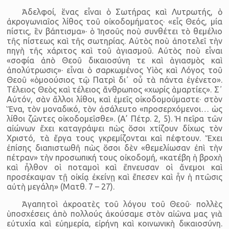
Ἀδελφοί, ἕνας εἶναι ὁ Σωτήρας καὶ Λυτρωτής, ὁ
ἀκρογωνιαῖος λίθος τοῦ οἰκοδομήματος· «εἷς Θεός, μία
πίστις, ἓν βάπτισμα»· ὁ Ἰησοῦς ποὺ συνθέτει τὸ θεμέλιο
τῆς πίστεως καὶ τῆς σωτηρίας. Αὐτὸς ποὺ ἀποτελεῖ τὴν
πηγὴ τῆς χάριτος καὶ τοῦ ἁγιασμοῦ. Αὐτὸς ποὺ εἶναι
«σοφία ἀπὸ Θεοῦ δικαιοσύνη τε καὶ ἁγιασμὸς καὶ
ἀπολύτρωσις»· εἶναι ὁ σαρκωμένος Υἱὸς καὶ Λόγος τοῦ
Θεοῦ «ὁμοούσιος τῷ Πατρὶ δι᾿ οὗ τὰ πάντα ἐγένετο».
Τέλειος Θεὸς καὶ τέλειος ἄνθρωπος «χωρίς ἁμαρτίες». Σ᾿
Αὐτόν, σὰν ἄλλοι λίθοι, καὶ ἐμεῖς οἰκοδομούμαστε· στὸν
Ἕνα, τὸν μοναδικό, τὸν ἀσάλευτο «προσερχόμενοι… ὡς
λίθοι ζῶντες οἰκοδομεῖσθε». (Α’ Πέτρ. 2, 5). Ἡ πεῖρα τῶν
αἰώνων ἔχει καταγράψει πὼς ὅσοι χτίζουν δίχως τὸν
Χριστό, τὰ ἔργα τους γκρεμίζονται καὶ πέφτουν. Ἔχει
ἐπίσης διαπιστωθῆ πὼς ὅσοι δὲν «θεμελίωσαν ἐπὶ τὴν
πέτραν» τὴν προσωπική τους οἰκοδομή, «κατέβη ἡ βροχὴ
καὶ ἦλθον οἱ ποταμοὶ καὶ ἔπνευσαν οἱ ἄνεμοι καὶ
προσέκαψαν τῇ οἰκίᾳ ἐκείνῃ καὶ ἔπεσεν καὶ ἦν ἡ πτῶσις
αὐτὴ μεγάλη» (Ματθ. 7 – 27).
Ἀγαπητοὶ ἀκροατὲς τοῦ λόγου τοῦ Θεοῦ· πολλὲς
ὑποσχέσεις ἀπὸ πολλούς ἀκούσαμε στὸν αἰῶνα μας γιὰ
εὐτυχία καὶ εὐημερία, εἰρήνη καὶ κοινωνικὴ δικαιοσύνη.