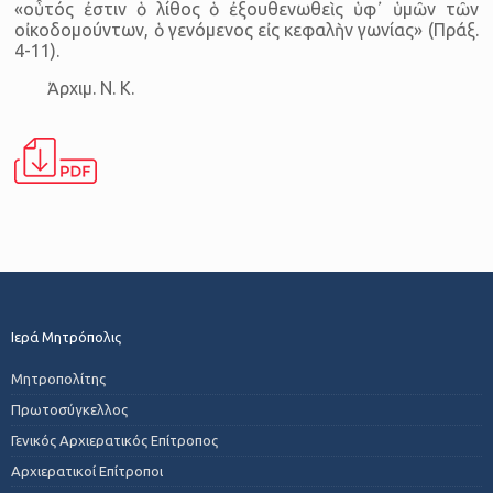
«οὗτός ἐστιν ὁ λίθος ὁ ἐξουθενωθεὶς ὑφ᾿ ὑμῶν τῶν
οἰκοδομούντων, ὁ γενόμενος εἰς κεφαλὴν γωνίας» (Πράξ.
4-11).
Ἀρχιμ. Ν. Κ.
Ιερά Μητρόπολις
Μητροπολίτης
Πρωτοσύγκελλος
Γενικός Αρχιερατικός Επίτροπος
Αρχιερατικοί Επίτροποι