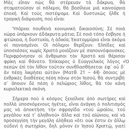
Μᾶς εἶπαν πὼς θὰ στέρευαν τὰ δάκρυα, θὰ
σταματοῦσαν οἱ πόλεμοι, θὰ βασίλευε μιὰ καινούργια
ἐποχή. Καὶ τοὺς πιστέψαμε. Καὶ δυστυχῶς ἦλθε ἡ
τραγικὴ διάψευση, ποὺ εἶναι:
Ὑπάρχει πουθενὰ κοινωνικὴ δικαιοσύνη; Σὲ ποιὰ
χώρα ὑπάρχουν ἀδάκρυτα μάτια; Σὲ ποιὸ τόπο ἔσβησε ἡ
φτώχεια, ἡ δυστυχία, ἡ ἀδικία; Ἑκατομμύρια εἶναι ἀκόμα
οἱ πεινασμένοι. Οἱ πόλεμοι θερίζουν. Ἐλπίδες καὶ
ὑποσχέσεις χωρὶς Χριστὸ μοιάζουν μὲ σαπουνόφουσκες.
Περιφρόνησαν οἱ ἄνθρωποι τὸν Χριστὸ καὶ θέρισαν
φρίκη καὶ θάνατο. Ἐπίκαιρος ὁ Εὐαγγελικὸς λόγος «Ὁ
πεσὼν ἐπὶ τὸν λίθον τοῦτον συνθλασθήσεται· ἐφ᾿ οὗ δ᾿
ἂν πέσῃ λικμήσει αὐτὸν» (Ματθ. 21 – 44)· ὅποιος μὲ
ἐχθρικὲς διαθέσεις πέση πάνω στὸν Ἰησοῦ, θὰ συντριβῆ·
σ᾿ ὅποιον δὲ πέση ὁ πελώριος λίθος, θὰ τὸν κάνη
κυριολεκτικὰ σκόνη.
Σήμερα ποὺ ὁ κόσμος ξεχείλισε ἀπὸ σωτῆρες καὶ
πολλὰ ὑποσχόμενους ἡγέτες, εἶναι ἀνάγκη ὁ πολιτισμός
μας νὰ ἀποκτήση τὴν σφραγῖδα «τοῦ ὡραίου, τοῦ
μεγάλου καὶ τ’ ἀληθινοῦ» ἄλλα καὶ τοῦ αἰώνιου, καὶ νὰ
προσεγγίση τὴν μεγάλη ἀλήθεια «ὅτι οὐκ ἔστιν ἐν ἄλλῳ
οὐδενὶ ἡ σωτηρία», δηλ. μόνον ἐν Ἰησοῦ Χριστῷ, γιατὶ