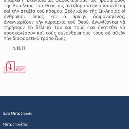
τῆς Βασιλείας τοῦ Θεοῦ, ὡς ἀντίβαρο στὴν ἀποσύνθεση
καὶ τὴν ἀταξία τοῦ κόσμου. Στὸν χῶρο τῆς Ἐκκλησίας οἱ
ἄνθρωποι, ὅπως καὶ ὁ πρώην δαιμονισμένος,
ἀναγνωρίζουν τὴν κυριαρχία τοῦ Θεοῦ, ἀγωνίζονται νὰ
τηρήσουν τὸ θέλημά Του καὶ τοὺς ἔχει ἀνατεθεῖ νὰ
προσκαλέσουν καὶ τοὺς συνανθρώπους τους σὲ αὐτὸν
τὸν διαφορετικὸ τρόπο ζωῆς.
π. Ν. Η.
Ιερά Μητρόπολις
Μητροπολίτης