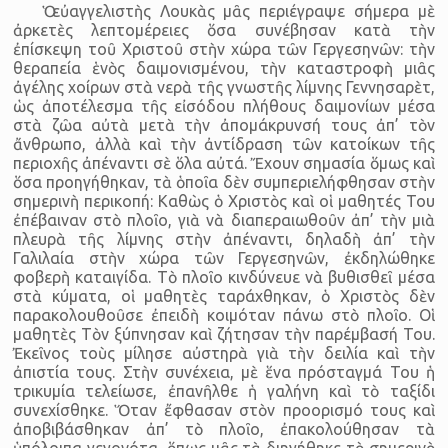
Ὁ εὐαγγελιστὴς Λουκὰς μᾶς περιέγραψε σήμερα μὲ
ἀρκετὲς λεπτομέρειες ὅσα συνέβησαν κατὰ τὴν
ἐπίσκεψη τοῦ Χριστοῦ στὴν χώρα τῶν Γεργεσηνῶν: τὴν
θεραπεία ἑνὸς δαιμονισμένου, τὴν καταστροφὴ μιᾶς
ἀγέλης χοίρων στὰ νερὰ τῆς γνωστῆς λίμνης Γεννησαρὲτ,
ὡς ἀποτέλεσμα τῆς εἰσόδου πλήθους δαιμονίων μέσα
στὰ ζῶα αὐτὰ μετὰ τὴν ἀπομάκρυνσή τους ἀπ’ τὸν
ἄνθρωπο, ἀλλὰ καὶ τὴν ἀντίδραση τῶν κατοίκων τῆς
περιοχῆς ἀπέναντι σὲ ὅλα αὐτά. Ἔχουν σημασία ὅμως καὶ
ὅσα προηγήθηκαν, τὰ ὁποῖα δὲν συμπεριελήφθησαν στὴν
σημερινὴ περικοπή: Καθὼς ὁ Χριστὸς καὶ οἱ μαθητές Του
ἐπέβαιναν στὸ πλοῖο, γιὰ νὰ διαπεραιωθοῦν ἀπ’ τὴν μιὰ
πλευρὰ τῆς λίμνης στὴν ἀπέναντι, δηλαδὴ ἀπ’ τὴν
Γαλιλαία στὴν χώρα τῶν Γεργεσηνῶν, ἐκδηλώθηκε
φοβερὴ καταιγίδα. Τὸ πλοῖο κινδύνευε νὰ βυθισθεῖ μέσα
στὰ κύματα, οἱ μαθητὲς ταράχθηκαν, ὁ Χριστὸς δὲν
παρακολουθοῦσε ἐπειδὴ κοιμόταν πάνω στὸ πλοῖο. Οἱ
μαθητὲς Τὸν ξύπνησαν καὶ ζήτησαν τὴν παρέμβασή Του.
Ἐκεῖνος τοὺς μίλησε αὐστηρὰ γιὰ τὴν δειλία καὶ τὴν
ἀπιστία τους. Στὴν συνέχεια, μὲ ἕνα πρόσταγμά Του ἡ
τρικυμία τελείωσε, ἐπανῆλθε ἡ γαλήνη καὶ τὸ ταξίδι
συνεχίσθηκε. Ὅταν ἔφθασαν στὸν προορισμό τους καὶ
ἀποβιβάσθηκαν ἀπ’ τὸ πλοῖο, ἐπακολούθησαν τὰ
ὑπόλοιπα γεγονότα, ὅπως μᾶς τὰ διηγήθηκε τὸ σημερινὸ