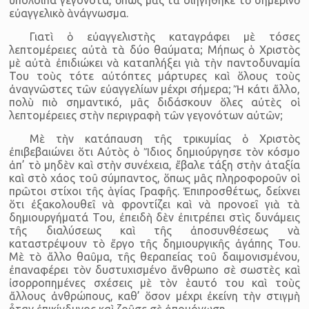
εὐαγγελικὸ ὰνάγνωσμα.
Γιατὶ ὁ εὐαγγελιστὴς καταγράφει μὲ τόσες
λεπτομέρειες αὐτὰ τὰ δύο θαύματα; Μήπως ὁ Χριστὸς
μὲ αὐτὰ ἐπιδιώκει νὰ καταπλήξει γιὰ τὴν παντοδυναμία
Του τοὺς τότε αὐτόπτες μάρτυρες καὶ ὅλους τοὺς
ἀναγνῶστες τῶν εὐαγγελίων μέχρι σήμερα; Ἤ κάτι ἄλλο,
πολὺ πιὸ σημαντικό, μᾶς διδάσκουν ὅλες αὐτὲς οἱ
λεπτομέρειες στὴν περιγραφὴ τῶν γεγονότων αὐτῶν;
Μὲ τὴν κατάπαυση τῆς τρικυμίας ὁ Χριστὸς
ἐπιβεβαιώνει ὅτι Αὐτὸς ὁ Ἴδιος δημιούργησε τὸν κόσμο
ἀπ’ τὸ μηδὲν καὶ στὴν συνέχεια, ἔβαλε τάξη στὴν ἀταξία
καὶ στὸ χάος τοῦ σύμπαντος, ὅπως μᾶς πληροφοροῦν οἱ
πρῶτοι στίχοι τῆς ἁγίας Γραφῆς. Ἐπιπροσθέτως, δείχνει
ὅτι ἐξακολουθεῖ νὰ φροντίζει καὶ νὰ προνοεῖ γιὰ τὰ
δημιουργήματά Του, ἐπειδὴ δὲν ἐπιτρέπει στὶς δυνάμεις
τῆς διαλύσεως καὶ τῆς ἀποσυνθέσεως νὰ
καταστρέψουν τὸ ἔργο τῆς δημιουργικῆς ἀγάπης Του.
Μὲ τὸ ἄλλο θαῦμα, τῆς θεραπείας τοῦ δαιμονισμένου,
ἐπαναφέρει τὸν δυστυχισμένο ἄνθρωπο σὲ σωστὲς καὶ
ἰσορροπημένες σχέσεις μὲ τὸν ἑαυτό του καὶ τοὺς
ἄλλους ἀνθρώπους, καθ’ ὅσον μέχρι ἐκείνη τὴν στιγμὴ
ἦταν ἐπικίνδυνος καὶ ζοῦσε σὲ ἀπομόνωση.