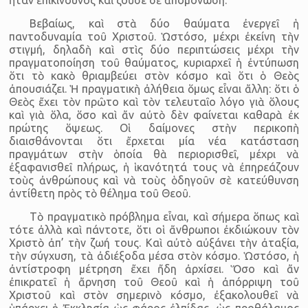
Βεβαίως, καὶ στὰ δύο θαύματα ἐνεργεῖ ἡ
παντοδυναμία τοῦ Χριστοῦ. Ὡστόσο, μέχρι ἐκείνη τὴν
στιγμή, δηλαδὴ καὶ στὶς δύο περιπτώσεις μέχρι τὴν
πραγματοποίηση τοῦ θαύματος, κυριαρχεῖ ἡ ἐντύπωση
ὅτι τὸ κακὸ θριαμβεύει στὸν κόσμο καὶ ὅτι ὁ Θεὸς
ἀπουσιάζει. Ἡ πραγματικὴ ἀλήθεια ὅμως εἶναι ἄλλη: ὅτι ὁ
Θεὸς ἔχει τὸν πρῶτο καὶ τὸν τελευταῖο λόγο γιὰ ὅλους
καὶ γιὰ ὅλα, ὅσο καὶ ἄν αὐτὸ δὲν φαίνεται καθαρὰ ἐκ
πρώτης ὅψεως. Οἱ δαίμονες στὴν περικοπὴ
διαισθάνονται ὅτι ἔρχεται μία νέα κατάσταση
πραγμάτων στὴν ὁποία θὰ περιορισθεῖ, μέχρι νὰ
ἐξαφανισθεῖ πλήρως, ἡ ἱκανότητά τους νὰ ἐπηρεάζουν
τοὺς ἀνθρώπους καὶ νὰ τοὺς ὁδηγοῦν σὲ κατεύθυνση
ἀντίθετη πρὸς τὸ θέλημα τοῦ Θεοῦ.
Τὸ πραγματικὸ πρόβλημα εἶναι, καὶ σήμερα ὅπως καὶ
τότε ἀλλὰ καὶ πάντοτε, ὅτι οἱ ἄνθρωποι ἐκδιώκουν τὸν
Χριστὸ ἀπ’ τὴν ζωή τους. Καὶ αὐτὸ αὐξάνει τὴν ἀταξία,
τὴν σύγχυση, τὰ ἀδιέξοδα μέσα στὸν κόσμο. Ὡστόσο, ἡ
ἀντίστροφη μέτρηση ἔχει ἤδη ἀρχίσει. Ὅσο καὶ ἄν
ἐπικρατεῖ ἡ ἄρνηση τοῦ Θεοῦ καὶ ἡ ἀπόρριψη τοῦ
Χριστοῦ καὶ στὸν σημερινὸ κόσμο, ἐξακολουθεῖ νὰ
ὑπάρχει ἡ Ἐκκλησία ὡς φάρος ἐλπίδας, ὡς προθάλαμος