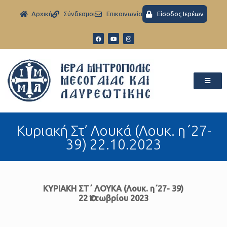
Aρχική
Σύνδεσμοι
Eπικοινωνία
Είσοδος Ιερέων
Kυριακή Στ’ Λουκά (Λουκ. η΄27-
39) 22.10.2023
ΚΥΡΙΑΚΗ ΣΤ΄ ΛΟΥΚΑ (Λουκ. η΄27- 39)
22 Ὀκτωβρίου 2023