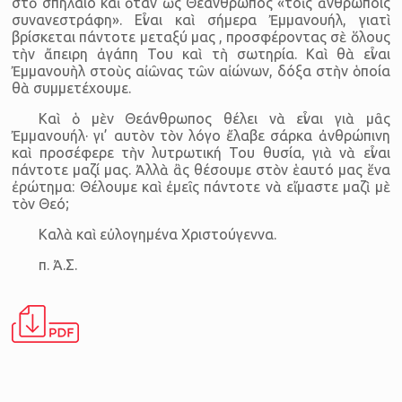
στὸ σπήλαιο καὶ ὅταν ὡς Θεάνθρωπος «τοῖς ἀνθρώποις
συνανεστράφη». Εἶναι καὶ σήμερα Ἐμμανουήλ, γιατὶ
βρίσκεται πάντοτε μεταξύ μας , προσφέροντας σὲ ὅλους
τὴν ἄπειρη ἀγάπη Του καὶ τὴ σωτηρία. Καὶ θὰ εἶναι
Ἐμμανουὴλ στοὺς αἰῶνας τῶν αἰώνων, δόξα στὴν ὁποία
θὰ συμμετέχουμε.
Καὶ ὁ μὲν Θεάνθρωπος θέλει νὰ εἶναι γιὰ μᾶς
Ἐμμανουήλ· γι’ αυτὸν τὸν λόγο ἔλαβε σάρκα ἀνθρώπινη
καὶ προσέφερε τὴν λυτρωτική Του θυσία, γιὰ νὰ εἶναι
πάντοτε μαζί μας. Ἀλλὰ ἂς θέσουμε στὸν ἑαυτό μας ἕνα
ἐρώτημα: Θέλουμε καὶ ἐμεῖς πάντοτε νὰ εἴμαστε μαζὶ μὲ
τὸν Θεό;
Καλὰ καὶ εὐλογημένα Χριστούγεννα.
π. Ἀ.Σ.