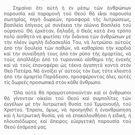
Σημαίνει ὅτι αὐτὴ ἡ ἐν μέσῳ τῶν ἀνθρώπων
παρουσία καὶ παραμονὴ τοῦ Θεοῦ θὰ εἶναι παρουσία
σωτηρίας, πηγὴ δωρεῶν, προσφορὰ τῆς λυτρώσεως,
βασιλεία ἐπίγειος μὲ συνέχεια τὴν αἰώνια Βασιλεία τοῦ
οὐρανοῦ. Θὰ ἐρχόταν, δηλαδή, ὁ Θεὸς κατὰ ἕνα τρόπο
πολὺ αἰσθητὸ νὰ φωτίσει τὴν διάνοια τῶν ἀνθρώπων μὲ
τὴν πλέον ὑψηλὴ διδασκαλία Του, νὰ λυτρώσει αὐτοὺς
ἀπὸ τὴν δουλεία τῶν παθῶν, νὰ καθαρίσει τὴν καρδιὰ
καὶ τὴν συνείδησή τους ἀπὸ τὸν ρύπο τῆς ἁμαρτίας, νὰ
τοὺς ἀπαλλάξει ἀπὸ τὸ τυραννικὸ αἴσθημα τῆς ἐνοχῆς
καὶ νὰ τοὺς ἐπαναφέρει ὡς τέκνα ἀγαπητὰ κοντὰ στὸν
Θεὸ Πατέρα. Νὰ ἀνοίξει γι’ αὐτοὺς τὸν ἕως τότε κλειστὸ
ἀπὸ τὴν ἁμαρτία Παράδεισο, προσφέροντας ὅλες αὐτές
τίς δωρεές προσωπικά στὸν κάθε ἄνθρωπο.
Ὅλα αὐτὰ θὰ πραγματοποιοῦνταν καὶ οἱ ἄνθρωποι
θὰ γίνονταν οἰκεῖοι τοῦ Θεοῦ καὶ συμπολῖτες τῶν
ἀγγέλων μὲ τὴν λυτρωτικὴ θυσία τοῦ Ἐμμανουήλ, τοῦ
Χριστοῦ. Ἔπρεπε, ὅμως, νὰ προηγηθεῖ ἡ ἐνανθρώπηση
καὶ ἡ λυτρωτικὴ θυσία, γιὰ νὰ ἐπακολουθήσει ἡ εἰδική, ἡ
πλουσιόδωρος καὶ ἄπειρος εὐεργετικὴ παρουσία τοῦ
Θεοῦ ἀνάμεσά μας.