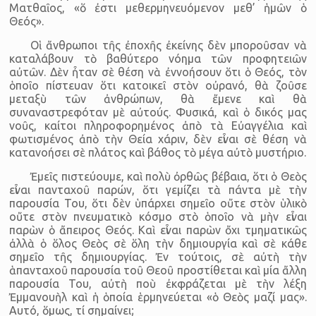
Ματθαῖος, «ὅ ἐστι μεθερμηνευόμενον μεθ’ ἡμῶν ὁ
Θεός».
Οἱ ἄνθρωποι τῆς ἐποχῆς ἐκείνης δὲν μποροῦσαν νὰ
καταλάβουν τὸ βαθύτερο νόημα τῶν προφητειῶν
αὐτῶν. Δὲν ἦταν σὲ θέση νὰ ἐννοήσουν ὅτι ὁ Θεός, τὸν
ὁποῖο πίστευαν ὅτι κατοικεῖ στὸν οὐρανό, θὰ ζοῦσε
μεταξὺ τῶν ἀνθρώπων, θὰ ἔμενε καὶ θὰ
συναναστρεφόταν μὲ αὐτούς. Φυσικά, καὶ ὁ δικός μας
νοῦς, καίτοι πληροφορημένος ἀπὸ τὰ Εὐαγγέλια καὶ
φωτισμένος ἀπὸ τὴν Θεία χάριν, δὲν εἶναι σὲ θέση νὰ
κατανοήσει σὲ πλάτος καὶ βάθος τὸ μέγα αὐτὸ μυστήριο.
Ἐμεῖς πιστεύουμε, καὶ πολὺ ὀρθῶς βέβαια, ὅτι ὁ Θεὸς
εἶναι πανταχοῦ παρών, ὅτι γεμίζει τὰ πάντα μὲ τὴν
παρουσία Του, ὅτι δὲν ὑπάρχει σημεῖο οὔτε στὸν ὑλικὸ
οὔτε στὸν πνευματικὸ κόσμο στὸ ὁποῖο νὰ μὴν εἶναι
παρὼν ὁ ἄπειρος Θεός. Καὶ εἶναι παρὼν ὄχι τμηματικῶς
ἀλλὰ ὁ ὅλος Θεὸς σὲ ὅλη τὴν δημιουργία καὶ σὲ κάθε
σημεῖο τῆς δημιουργίας. Ἐν τούτοις, σὲ αὐτὴ τὴν
ἁπανταχοῦ παρουσία τοῦ Θεοῦ προστίθεται καὶ μία ἄλλη
παρουσία Του, αὐτὴ ποὺ ἐκφράζεται μὲ τὴν λέξη
Ἐμμανουὴλ καὶ ἡ ὁποία ἑρμηνεύεται «ὁ Θεὸς μαζί μας».
Αυτό, ὅμως, τί σημαίνει;