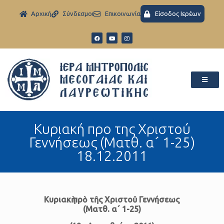
Aρχική
Σύνδεσμοι
Eπικοινωνία
Είσοδος Ιερέων
Κυριακή προ της Χριστού
Γεννήσεως (Ματθ. α´ 1-25)
18.12.2011
Κυριακὴ πρὸ τῆς Χριστοῦ Γεννήσεως
(Ματθ. α´ 1-25)