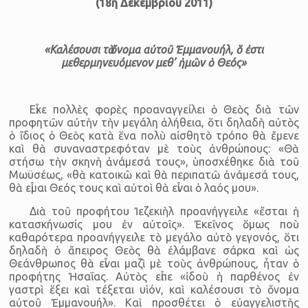
(18η Δεκεμβρίου 2011)
«Καλέσουσι τὸ ὄνομα αὐτοῦ Ἐμμανουήλ, ὅ ἐστι
μεθερμηνευόμενον μεθ’ ἡμῶν ὁ Θεός»
Εἶχε πολλὲς φορὲς προαναγγείλει ὁ Θεὸς διὰ τῶν
προφητῶν αὐτὴν τὴν μεγάλη ἀλήθεια, ὅτι δηλαδὴ αὐτὸς
ὁ ἴδιος ὁ Θεὸς κατὰ ἕνα πολὺ αἰσθητὸ τρόπο θὰ ἔμενε
καὶ θὰ συναναστρεφόταν μὲ τοὺς ἀνθρώπους: «Θὰ
στήσω τὴν σκηνὴ ἀνάμεσά τους», ὑποσχέθηκε διὰ τοῦ
Μωϋσέως, «θὰ κατοικῶ καὶ θὰ περιπατῶ ἀνάμεσά τους,
θὰ εἶμαι Θεός τους καὶ αὐτοὶ θὰ εἶναι ὁ λαός μου».
Διὰ τοῦ προφήτου Ἰεζεκιὴλ προανήγγειλε «ἔσται ἡ
κατασκήνωσίς μου ἐν αὐτοῖς». Ἐκεῖνος ὅμως ποὺ
καθαρότερα προανήγγειλε τὸ μεγάλο αὐτὸ γεγονός, ὅτι
δηλαδὴ ὁ ἄπειρος Θεὸς θὰ ἐλάμβανε σάρκα καὶ ὡς
Θεάνθρωπος θὰ εἶναι μαζὶ μὲ τοὺς ἀνθρώπους, ἦταν ὁ
προφήτης Ἠσαΐας. Αὐτὸς εἶπε «ἰδοὺ ἡ παρθένος ἐν
γαστρὶ ἕξει καὶ τέξεται υἱόν, καὶ καλέσουσι τὸ ὄνομα
αὐτοῦ Ἐμμανουήλ». Καὶ προσθέτει ὁ εὐαγγελιστὴς