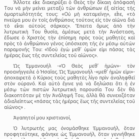
Ἄλλοτε εἶχε διακηρύξει ὁ Θεὸς τὴν δίκαιη ἀπόφασή
Του νὰ μὴν μείνει μεταξὺ τῶν ἀνθρώπων ἐξ αἰτίας τῆς
ἁμαρτωλότητάς τους: «Οὐ μὴ καταμείνῃ», εἶπε, «τὸ
πνεῦμα μου ἐν τοῖς ἀνθρώποις τούτοις εἰς τὸν αἰῶνα διὰ
τὸ εἶναι αὐτοὺς σάρκας». Ἔπειτα ὅμως ἀπὸ τὴν
λυτρωτικὴ Του θυσία, ἀμέσως μετὰ τὴν Ἀνάσταση,
ἔδωσε ὁ Χριστὸς τὴν ἐπίσημη πρὸς τοὺς μαθητὲς καὶ
πρὸς τὸ ἀνθρώπινο γένος ὑπόσχεση τῆς ἐν μέσῳ αὐτῶν
παραμονῆς Του: «Ἰδοὺ ἐγὼ μεθ’ ὑμῶν εἰμι πάσας τὰς
ἡμέρας ἕως τῆς συντελείας τοῦ αἰῶνος».
Ὡς Ἐμμανουήλ -«Ὁ Θεὸς μεθ’ ἡμῶν»- τὸν
προανήγγειλε ὁ Ἠσαΐας. Ὡς Ἐμμανουήλ -«μεθ’ ἡμῶν εἰμι»-
ἀποχαιρετᾶ ὁ Κύριος τοὺς μαθητὲς λίγο πρὶν ἀναληφθεῖ
στὸν οὐρανό. Καὶ αὐτὸ ἔγινε γιὰ νὰ δηλώσει ὅτι ἡ ἐν
μέσῳ τῶν πιστῶν λυτρωτικὴ παρουσία Του δὲν θὰ
διακοπτόταν μὲ τὴν Ἀνάληψή Του, ἀλλὰ θὰ συνεχιζόταν
ἀδιαλείπτως «πάσας τὰς ἡμέρας ἕως τῆς συντελείας τοῦ
αἰῶνος» .
Ἀγαπητοί μου χριστιανοί,
Ὁ λυτρωτής μας ὀνομάσθηκε Ἐμμανουήλ, ὅταν
προφητεύτηκε, φάνηκε ὡς Ἐμμανουήλ, ὅταν γεννήθηκε