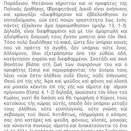
Παράδεισο. Μετάνοια κήρυτταν καὶ οἱ προφῆτες τῆς
Παλαιᾶς Διαθήκης. Ὁ Προφητάναξ Δαυὶδ εἶναι ἀνήσυχος
καὶ κραυγάζει «διεφθάρησαν καὶ ἐβδελύχθησαν ἐν
ἐπιτηδεύμασιν, οὐκ ἐστὶ ποιῶν χρηστότητα ἕως ἑνός·
πάντες ἐξέκλινον ἅμα ἠχρειώσθησαν» (ψαλμ. 13, 1-3).
Δηλαδή, εἶναι διεφθαρμένοι καὶ μὲ τὴν ἁμαρτωλὴ καὶ
ἀδιόρθωτη διαγωγή τους ἔγιναν μισητοὶ ἀπὸ τὸν Θεό.
Τόσο πολὺ διαδόθηκε τὸ κακό, ὥστε δὲν ὑπάρχει κανεὶς
ποὺ νὰ πράττη τὸ ἀγαθό, δὲν ὑπάρχει οὔτε ἕνας.
Ἀλλοίμονο, ὅλοι ἐξετράπησαν ἀπὸ τὴν εὐθεῖα ὁδό,
κατήντησαν ἀχρεῖοι καὶ διεφθαρμένοι. Σκοτάδι καὶ σκιὰ
θανάτου βλέπει στὴ ζωὴ τῶν συγχρόνων του καὶ ὁ
προφήτης Ὠσηὲ καὶ περιγράφοντας τὴν ἀνομία τους
λέγει «οὐκ ἔστιν ἀλήθεια οὐδὲ ἔλεος, οὐδὲ ἐπίγνωσις
Θεοῦ ἐπὶ τῆς γῆς. Ἄρα καὶ ψεῦδος καὶ φόνος καὶ κλοπὴ
καὶ μοιχεία κέχυται ἐπὶ τῆς γῆς καὶ αἵματα ἐφ᾿ αἵμασι
σμίγουσι» (Ὠσηὲ 4, 1-2) δηλαδή, ἀκούσατε τὸν λόγο τοῦ
Κυρίου, γιατί θὰ δικάση καὶ θὰ τιμωρήση ὁ Κύριος τοὺς
κατοίκους τῆς χώρας αὐτῆς, ἐπειδὴ δὲν ὑπάρχει μεταξύ
τους ἀλήθεια, οὔτε εὐσπλαγχνία, οὔτε γνώση καὶ
σεβασμὸς τοῦ Θεοῦ. Ἀντιθέτως, πλημμύρισε ὁ κόσμος
σας ἀπὸ κατάρες καὶ ψεύδη, φόνους, κλοπές, μοιχεῖες
καὶ χύνονται συνεχῶς αἵματα καὶ ἀνακατεύονται τὸ ἕνα
μὲ τὸ ἄλλο. Ἡ πρόταση καὶ σήμερα λοιπὸν τῆς Ἐκκλησίας