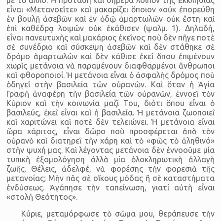
εἶναι «Μετανοεῖτε» καὶ μακαρίζει ὅποιον «οὐκ ἐπορεύθη
ἐν βουλῇ ἀσεβῶν καὶ ἐν ὀδῷ ἁμαρτωλῶν οὐκ ἔστη καὶ
ἐπὶ καθέδρᾳ λοιμῶν οὐκ ἐκάθισεν (ψαλμ. 1). Δηλαδή,
εἶναι πανευτυχὴς καὶ μακάριος ἐκεῖνος ποὺ δὲν πῆγε ποτὲ
σὲ συνέδριο καὶ σύσκεψη ἀσεβῶν καὶ δὲν στάθηκε σὲ
δρόμο ἁμαρτωλῶν καὶ δὲν κάθισε ἐκεῖ ὅπου ἐπιμένουν
χωρὶς μετάνοια νὰ παραμένουν διαφθαρμένοι ἄνθρωποι
καὶ φθοροποιοί. Ἡ μετάνοια εἶναι ὁ ἀσφαλὴς δρόμος ποὺ
ὁδηγεῖ στὴν βασιλεία τῶν οὐρανῶν. Καὶ ὅταν ἡ Ἁγία
Γραφὴ ἀναφέρη τὴν βασιλεία τῶν οὐρανῶν, ἐννοεῖ τὸν
Κύριον καὶ τὴν κοινωνία μαζί Του, διότι ὅπου εἶναι ὁ
βασιλεύς, ἐκεῖ εἶναι καὶ ἡ βασιλεία. Ἡ μετάνοια ζωοποιεῖ
καὶ χαριτώνει καὶ ποτὲ δὲν τελειώνει. Ἡ μετάνοια εἶναι
ὥρα χάριτος, εἶναι δῶρο ποὺ προσφέρεται ἀπὸ τὸν
οὐρανὸ καὶ διατηρεῖ τὴν χάρη καὶ τὸ «φῶς τὸ ἀληθινό»
στὴν ψυχή μας. Καὶ λέγοντας μετάνοια δὲν ἐννοοῦμε μία
τυπικὴ ἐξομολόγηση ἀλλὰ μία ὁλοκληρωτικὴ ἀλλαγὴ
ζωῆς. Θέλεις, ἀδελφέ, νὰ φορέσης τὴν φορεσιὰ τῆς
μετανοίας; Μὴν πᾶς σὲ οἴκους μόδας ἢ σὲ καταστήματα
ἐνδύσεως. Ἀγάπησε τὴν ταπείνωση, γιατί αὐτὴ εἶναι
«στολὴ Θεότητος».
Κύριε, μεταμόρφωσε τὸ σῶμα μου, θεράπευσε τὴν