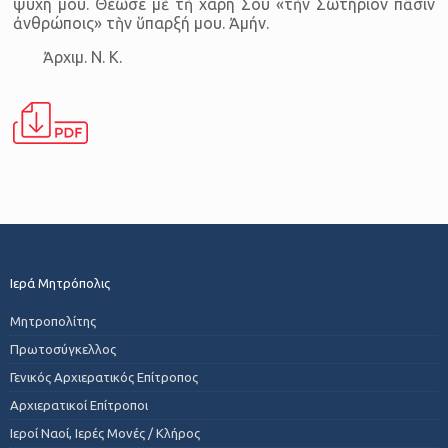
ψυχή μου. Θέωσε μὲ τὴ χάρη Σου «τὴν Σωτήριον πᾶσιν
ἀνθρώποις» τὴν ὕπαρξή μου. Ἀμήν.
Ἀρχιμ. Ν. Κ.
Ιερά Μητρόπολις
Μητροπολίτης
Πρωτοσύγκελλος
Γενικός Αρχιερατικός Επίτροπος
Αρχιερατικοί Επίτροποι
Ιεροί Ναοί, Ιερές Μονές / Κλήρος