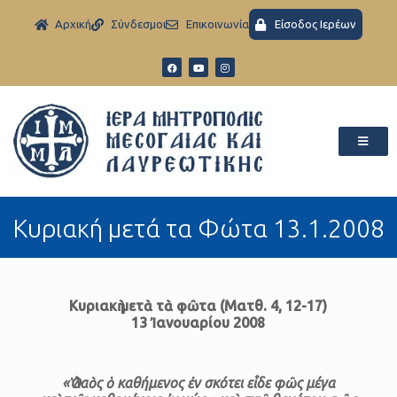
Aρχική
Σύνδεσμοι
Eπικοινωνία
Είσοδος Ιερέων
Κυριακή μετά τα Φώτα 13.1.2008
Κυριακὴ μετὰ τὰ φῶτα
(Ματθ. 4, 12-17)
13 Ἰανουαρίου 2008
«Ὁ λαὸς ὁ καθήμενος ἐν σκότει εἶδε φῶς μέγα