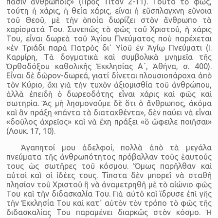
πᾶσιν ἀνθρώποις» (Πρὸς Τίτον 2-11). Τοῦτο τὸ φῶς,
τούτη ἡ χάρις, ἡ θεία χάρις, εἶναι ἡ εὔσπλαγχνη εὔνοια
τοῦ Θεοῦ, μὲ τὴν ὁποία δωρίζει στὸν ἄνθρωπο τὰ
χαρίσματά Του. Συνεπῶς τὸ φῶς τοῦ Χριστοῦ, ἡ χάρις
Του, εἶναι δωρεὰ τοῦ Ἁγίου Πνεύματος ποὺ παρέχεται
«ἐν Τριάδι παρὰ Πατρὸς δι᾿ Υἱοῦ ἐν Ἁγίῳ Πνεύματι (Ι.
Καρμίρη, Τὰ δογματικὰ καὶ συμβολικὰ μνημεῖα τῆς
Ὀρθοδόξου καθολικῆς Ἐκκλησίας Α´, Ἀθήνα, σ. 400).
Εἶναι δὲ δῶρον-δωρεά, γιατί δίνεται πλουσιοπάροχα ἀπὸ
τὸν Κύριο, ὄχι γιὰ τὴν τυχὸν ἀξιομισθία τοῦ ἀνθρώπου,
ἀλλὰ ἐπειδὴ ὁ δωρεοδότης εἶναι χάρις καὶ φῶς καὶ
σωτηρία. Ἃς μὴ λησμονοῦμε δὲ ὅτι ὁ ἄνθρωπος, ἀκόμα
καὶ ἂν πράξη «πάντα τὰ διαταχθέντα», δὲν παύει νὰ εἶναι
«δοῦλος ἀχρεῖος» καὶ νὰ ἔχη πράξει «ὃ ὤφειλε ποιῆσαι»
(Λουκ. 17, 10).
Ἀγαπητοί μου ἀδελφοί, πολλὰ ἀπὸ τὰ μεγάλα
πνεύματα τῆς ἀνθρωπότητος πρόβαλλαν τοὺς ἑαυτούς
τους ὡς σωτῆρες τοῦ κόσμου. Ὅμως παρῆλθαν καὶ
αὐτοὶ καὶ οἱ ἰδέες τους. Τίποτα δὲν μπορεῖ νὰ σταθῆ
πλησίον τοῦ Χριστοῦ ἢ νὰ ἀναμετρηθῆ μὲ τὸ αἰώνιο φῶς
Του καὶ τὴν διδασκαλία Του. Γιὰ αὐτὸ καὶ ἵδρυσε ἐπὶ γῆς
τὴν Ἐκκλησία Του καὶ κατ᾿ αὐτὸν τὸν τρόπο τὸ φῶς τῆς
διδασκαλίας Του παραμένει διαρκῶς στὸν κόσμο. Ἡ