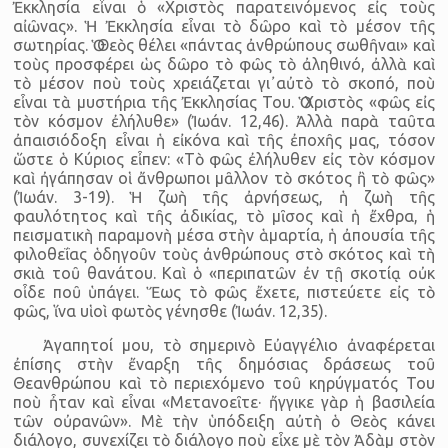
Ἐκκλησία εἶναι ὁ «Χριστὸς παρατεινόμενος εἰς τοὺς
αἰῶνας». Ἡ Ἐκκλησία εἶναι τὸ δῶρο καὶ τὸ μέσον τῆς
σωτηρίας. Ὁ Θεὸς θέλει «πάντας ἀνθρώπους σωθῆναι» καὶ
τοὺς προσφέρει ὡς δῶρο τὸ φῶς τὸ ἀληθινό, ἀλλὰ καὶ
τὸ μέσον ποὺ τοὺς χρειάζεται γι᾿αὐτὸ τὸ σκοπό, ποὺ
εἶναι τὰ μυστήρια τῆς Ἐκκλησίας Του. Ὁ Χριστὸς «φῶς εἰς
τὸν κόσμον ἐλήλυθε» (Ἰωάν. 12,46). Ἀλλὰ παρὰ ταῦτα
ἀπαισιόδοξη εἶναι ἡ εἰκόνα καὶ τῆς ἐποχῆς μας, τόσον
ὥστε ὁ Κύριος εἶπεν: «Τὸ φῶς ἐλήλυθεν εἰς τὸν κόσμον
καὶ ἠγάπησαν οἱ ἄνθρωποι μᾶλλον τὸ σκότος ἢ τὸ φῶς»
(Ἰωάν. 3-19). Ἡ ζωὴ τῆς ἀρνήσεως, ἡ ζωὴ τῆς
φαυλότητος καὶ τῆς ἀδικίας, τὸ μῖσος καὶ ἡ ἔχθρα, ἡ
πεισματικὴ παραμονὴ μέσα στὴν ἁμαρτία, ἡ ἀπουσία τῆς
φιλοθεΐας ὁδηγοῦν τοὺς ἀνθρώπους στὸ σκότος καὶ τὴ
σκιὰ τοῦ θανάτου. Καὶ ὁ «περιπατῶν ἐν τῇ σκοτίᾳ οὐκ
οἶδε ποῦ ὑπάγει. Ἕως τὸ φῶς ἔχετε, πιστεύετε εἰς τὸ
φῶς, ἵνα υἱοὶ φωτὸς γένησθε (Ἰωάν. 12,35).
Ἀγαπητοί μου, τὸ σημερινὸ Εὐαγγέλιο ἀναφέρεται
ἐπίσης στὴν ἔναρξη τῆς δημόσιας δράσεως τοῦ
Θεανθρώπου καὶ τὸ περιεχόμενο τοῦ κηρύγματός Του
ποὺ ἦταν καὶ εἶναι «Μετανοεῖτε· ἤγγικε γὰρ ἡ βασιλεία
τῶν οὐρανῶν». Μὲ τὴν ὑπόδειξη αὐτὴ ὁ Θεὸς κάνει
διάλογο, συνεχίζει τὸ διάλογο ποὺ εἶχε μὲ τὸν Ἀδὰμ στὸν