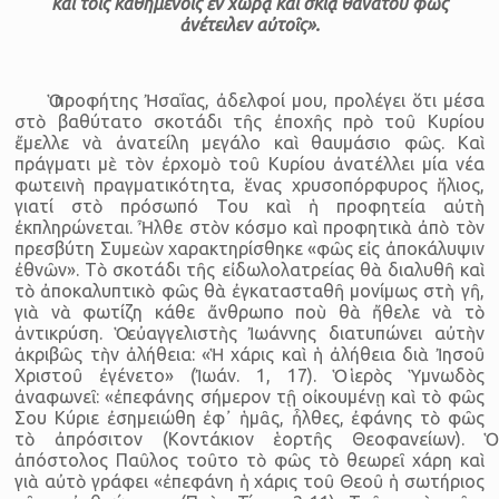
καὶ τοῖς καθημένοις ἐν χώρᾳ καὶ σκιᾷ θανάτου φῶς
ἀνέτειλεν αὐτοῖς».
Ὁ προφήτης Ἠσαΐας, ἀδελφοί μου, προλέγει ὅτι μέσα
στὸ βαθύτατο σκοτάδι τῆς ἐποχῆς πρὸ τοῦ Κυρίου
ἔμελλε νὰ ἀνατείλη μεγάλο καὶ θαυμάσιο φῶς. Καὶ
πράγματι μὲ τὸν ἐρχομὸ τοῦ Κυρίου ἀνατέλλει μία νέα
φωτεινὴ πραγματικότητα, ἕνας χρυσοπόρφυρος ἥλιος,
γιατί στὸ πρόσωπό Του καὶ ἡ προφητεία αὐτὴ
ἐκπληρώνεται. Ἦλθε στὸν κόσμο καὶ προφητικὰ ἀπὸ τὸν
πρεσβύτη Συμεὼν χαρακτηρίσθηκε «φῶς εἰς ἀποκάλυψιν
ἐθνῶν». Τὸ σκοτάδι τῆς εἰδωλολατρείας θὰ διαλυθῆ καὶ
τὸ ἀποκαλυπτικὸ φῶς θὰ ἐγκατασταθῆ μονίμως στὴ γῆ,
γιὰ νὰ φωτίζη κάθε ἄνθρωπο ποὺ θὰ ἤθελε νὰ τὸ
ἀντικρύση. Ὁ εὐαγγελιστὴς Ἰωάννης διατυπώνει αὐτὴν
ἀκριβῶς τὴν ἀλήθεια: «Ἡ χάρις καὶ ἡ ἀλήθεια διὰ Ἰησοῦ
Χριστοῦ ἐγένετο» (Ἰωάν. 1, 17). Ὁ ἱερὸς Ὑμνωδὸς
ἀναφωνεῖ: «ἐπεφάνης σήμερον τῇ οἰκουμένῃ καὶ τὸ φῶς
Σου Κύριε ἐσημειώθη ἐφ᾿ ἡμᾶς, ἦλθες, ἐφάνης τὸ φῶς
τὸ ἀπρόσιτον (Κοντάκιον ἑορτῆς Θεοφανείων). Ὁ
ἀπόστολος Παῦλος τοῦτο τὸ φῶς τὸ θεωρεῖ χάρη καὶ
γιὰ αὐτὸ γράφει «ἐπεφάνη ἡ χάρις τοῦ Θεοῦ ἡ σωτήριος