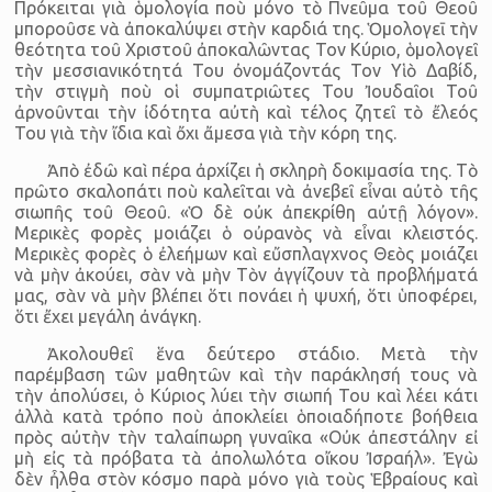
Πρόκειται γιὰ ὁμολογία ποὺ μόνο τὸ Πνεῦμα τοῦ Θεοῦ
μποροῦσε νὰ ἀποκαλύψει στὴν καρδιά της. Ὁμολογεῑ τὴν
θεότητα τοῦ Χριστοῦ ἀποκαλῶντας Τον Κύριο, ὁμολογεῖ
τὴν μεσσιανικότητά Του ὀνομάζοντάς Τον Υἱὸ Δαβίδ,
τὴν στιγμὴ ποὺ οἱ συμπατριῶτες Του Ἰουδαῖοι Τοῦ
ἀρνοῦνται τὴν ἰδότητα αὐτὴ καὶ τέλος ζητεῖ τὸ ἔλεός
Του γιὰ τὴν ἴδια καὶ ὄχι ἄμεσα γιὰ τὴν κόρη της.
Ἀπὸ ἐδῶ καὶ πέρα ἀρχίζει ἡ σκληρὴ δοκιμασία της. Τὸ
πρῶτο σκαλοπάτι ποὺ καλεῖται νὰ ἀνεβεῖ εἶναι αὐτὸ τῆς
σιωπῆς τοῦ Θεοῦ. «Ὁ δὲ οὐκ ἀπεκρίθη αὐτῇ λόγον».
Μερικὲς φορὲς μοιάζει ὁ οὐρανὸς νὰ εἶναι κλειστός.
Μερικὲς φορὲς ὁ ἐλεήμων καὶ εὔσπλαγχνος Θεὸς μοιάζει
νὰ μὴν ἀκούει, σὰν νὰ μὴν Τὸν ἀγγίζουν τὰ προβλήματά
μας, σὰν νὰ μὴν βλέπει ὅτι πονάει ἡ ψυχή, ὅτι ὑποφέρει,
ὅτι ἔχει μεγάλη ἀνάγκη.
Ἀκολουθεῖ ἕνα δεύτερο στάδιο. Μετὰ τὴν
παρέμβαση τῶν μαθητῶν καὶ τὴν παράκλησή τους νὰ
τὴν ἀπολύσει, ὁ Κύριος λύει τὴν σιωπή Του καὶ λέει κάτι
ἀλλὰ κατὰ τρόπο ποὺ ἀποκλείει ὁποιαδήποτε βοήθεια
πρὸς αὐτὴν τὴν ταλαίπωρη γυναῖκα «Οὐκ ἀπεστάλην εἰ
μὴ εἰς τὰ πρόβατα τὰ ἀπολωλότα οἴκου Ἰσραήλ». Ἐγὼ
δὲν ἦλθα στὸν κόσμο παρὰ μόνο γιὰ τοὺς Ἑβραίους καὶ