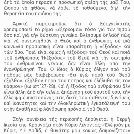
ἀπὸ τὰ ὁποῖα πέρασε ἡ προσωπικὴ σχέση της μαζὶ Του,
ὥσπου νὰ φθάσει νὰ λάβει τὸ ποθούμενο, δηλ. τὴν
θεραπεία τοῦ παιδιοῦ της.
Ἀρχικὰ παρατηροῦμε ὅτι ὁ Εὐαγγελιστὴς
χρησιμοποιεῖ τὸ ρῆμα «ἐξέρχομαι» τόσο γιὰ τὸν Ἰησοῦ
ὅσο καὶ γιὰ τὴν δύστυχη γυναῖκα. Βλέπουμε δηλαδὴ πὼς
γιὰ νὰ συναντηθοῦν ὁ Θεὸς καὶ ὁ ἄνθρωπος σὲ μιὰ
κοινωνία προσωπικὴ εἶναι ἀπαραίτητη ἡ «ἔξοδος» καὶ
τῶν δύο. Ποιὰ εἶναι ὅμως ἡ «ἔξοδος» τοῦ Θεοῦ καὶ ποιὰ
τοῦ ἀνθρώπου; Ἡ «ἔξοδος» τοῦ Θεοῦ γιὰ τὴν σωτηρία
τοῦ ἀνθρωπίνου γένους δὲν εἶναι ἄλλη ἀπὸ τὴν
ἐνανθρώπησή Του. Ὁ ἴδιος ὁ Κύριος ὀλίγον πρὸ τοῦ
πάθους μᾶς διαβεβαίωσε «ὅτι ἐγὼ παρά τοῦ Θεοῦ
ἐξῆλθον. ἐξῆλθον παρὰ τοῦ πατρὸς καὶ ἐλήλυθα εἰς τὸν
κόσμον» (Ἰω ιστ΄27-28). Καὶ ἡ ἔξοδος τοῦ ἀνθρώπου δὲν
εἶναι ἄλλη ἀπὸ τὴν τελεία ἀπάρνηση τοῦ ἑαυτοῦ του, τὴν
ἔλλειψη ἐμπιστοσύνης στὶς δικές του ἀσθενεῖς δυνάμεις
καὶ ἱκανότητες καὶ τὴν ὁλοκληρωτικὴ ἐγκατάλειψή του
στὴν ἀγαθὴ καὶ φιλάνθρωπη πρόνοια τοῦ Θεοῦ.
Στὴν συνέχεια τῆς περικοπῆς ἀκούγεται ἡ θερμὴ
ἱκεσία της. Κραυγάζει στὸν Κύριο λέγοντας: «Ἐλέησόν με
Κύριε, Υἱὲ Δαβίδ, ἡ θυγάτηρ μου κακῶς δαιμονίζεται.»