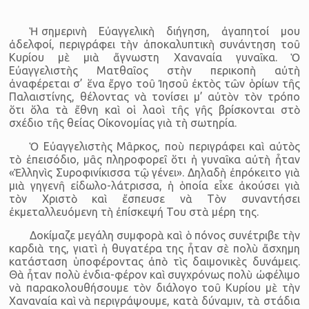
Ἡ σημερινὴ Εὐαγγελικὴ διήγηση, ἀγαπητοί μου
ἀδελφοί, περιγράφει τὴν ἀποκαλυπτικὴ συνάντηση τοῦ
Κυρίου μὲ μιὰ ἄγνωστη Χαναναία γυναῖκα. Ὁ
Εὐαγγελιστὴς Ματθαῖος στὴν περικοπὴ αὐτὴ
ἀναφέρεται σ’ ἕνα ἔργο τοῦ Ἰησοῦ ἐκτὸς τῶν ὁρίων τῆς
Παλαιστίνης, θέλοντας νὰ τονίσει μ’ αὐτὸν τὸν τρόπο
ὅτι ὅλα τὰ ἔθνη καὶ οἱ λαοὶ τῆς γῆς βρίσκονται στὸ
σχέδιο τῆς θείας Οἰκονομίας γιὰ τὴ σωτηρία.
Ὁ Εὐαγγελιστὴς Μᾶρκος, ποὺ περιγράφει καὶ αὐτὸς
τὸ ἐπεισόδιο, μᾶς πληροφορεῖ ὅτι ἡ γυναῖκα αὐτὴ ἦταν
«Ἑλληνὶς Συροφινίκισσα τῷ γένει». Δηλαδὴ ἐπρόκειτο γιὰ
μιὰ γηγενῆ εἰδωλο-λάτρισσα, ἡ ὁποία εἶχε ἀκούσει γιὰ
τὸν Χριστὸ καὶ ἔσπευσε νὰ Τὸν συναντήσει
ἐκμεταλλευόμενη τὴ ἐπίσκεψή Του στὰ μέρη της.
Δοκίμαζε μεγάλη συμφορὰ καὶ ὁ πόνος συνέτριβε τὴν
καρδιὰ της, γιατὶ ἡ θυγατέρα της ἦταν σὲ πολὺ ἄσχημη
κατάσταση ὑποφέροντας ἀπὸ τὶς δαιμονικὲς δυνάμεις.
Θὰ ἦταν πολὺ ἐνδια-φέρον καὶ συγχρόνως πολὺ ὠφέλιμο
νὰ παρακολουθήσουμε τὸν διάλογο τοῦ Κυρίου μὲ τὴν
Χαναναία καὶ νὰ περιγράψουμε, κατὰ δύναμιν, τὰ στάδια