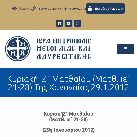
Aρχική
Σύνδεσμοι
Eπικοινωνία
Είσοδος Ιερέων
Κυριακή ΙΖ´ Ματθαίου (Ματθ. ιε´
21-28) Της Χαναναίας 29.1.2012
Κυριακὴ ΙΖ´ Ματθαίου
(Ματθ. ιε´ 21-28)
(29η Ἰανουαρίου 2012)