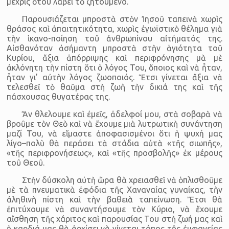
μέχρις ὅτου λάβει τὸ ζητούμενο.
Παρουσιάζεται μπροστὰ στὸν Ἰησοῦ ταπεινὰ χωρὶς
θράσος καὶ ἀπαιτητικότητα, χωρὶς ἐγωϊστικὸ θέλημα γιὰ
τὴν ἱκανο-ποίηση τοῦ ἀνθρωπίνου αἰτήματός της.
Αἰσθανόταν ἀσήμαντη μπροστὰ στὴν ἁγιότητα τοῦ
Κυρίου, ἄξια ἀπόρριψης καὶ περιφρόνησης μὰ μὲ
ἀκλόνητη τὴν πίστη ὅτι ὁ λόγος Του, ὅποιος καὶ νὰ ἦταν,
ἦταν γι’ αὐτὴν λόγος ζωοποιός. Ἔτσι γίνεται ἄξια νὰ
τελεσθεῖ τὸ θαῦμα στὴ ζωὴ τὴν δικιά της καὶ τῆς
πάσχουσας θυγατέρας της.
Ἄν θλελουμε καὶ ἐμεῖς, ἀδελφοί μου, στὰ σοβαρὰ νὰ
βροῦμε τὸν Θεὸ καὶ νὰ ἔχουμε μιὰ λυτρωτικὴ συνάντηση
μαζί Του, νὰ εἴμαστε ἀποφασισμένοι ὅτι ἡ ψυχή μας
λίγο–πολὺ θὰ περάσει τὰ στάδια αὐτὰ «τῆς σιωπῆς»,
«τῆς περιφρονήσεως», καὶ «τῆς προσβολῆς» ἐκ μέρους
τοῦ Θεοῦ.
Στὴν δύσκολη αὐτὴ ὥρα θὰ χρειασθεῖ νὰ ὁπλισθοῦμε
μὲ τὰ πνευματικὰ ἐφόδια τῆς Χαναναίας γυναίκας, τὴν
ἀληθινὴ πίστη καὶ τὴν βαθειὰ ταπείνωση. Ἔτσι θὰ
ἐπιτύχουμε νὰ συναντήσουμε τὸν Κύριο, νὰ ἔχουμε
αἴσθηση τῆς χάριτος καὶ παρουσίας Του στὴ ζωή μας καὶ
ἡ καρδιά μας θὰ ἀρχίσει νὰ γίνεται τόπος τῆς ἐμφανείας