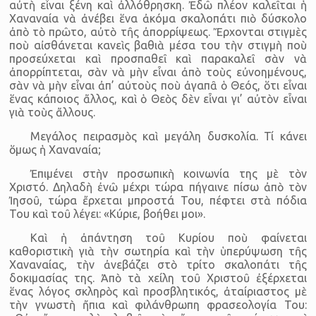
αὐτὴ εἶναι ξένη καὶ ἀλλόθρησκη. Ἐδῶ πλέον καλεῖται ἡ
Χαναναία νὰ ἀνέβει ἕνα ἀκόμα σκαλοπάτι πιὸ δύσκολο
ἀπὸ τὸ πρῶτο, αὐτὸ τῆς ἀπορρίψεως. Ἔρχονται στιγμὲς
ποὺ αἰσθάνεται κανεὶς βαθιὰ μέσα του τὴν στιγμὴ ποὺ
προσεύχεται καὶ προσπαθεῖ καὶ παρακαλεῖ σὰν νὰ
ἀπορρίπτεται, σὰν νὰ μὴν εἶναι ἀπὸ τοὺς εὐνοημένους,
σὰν νὰ μὴν εἶναι ἀπ’ αὐτοὺς ποὺ ἀγαπᾶ ὁ Θεός, ὅτι εἶναι
ἕνας κάποιος ἄλλος, καὶ ὁ Θεὸς δὲν εἶναι γι’ αὐτὸν εἶναι
γιὰ τοὺς ἄλλους.
Μεγάλος πειρασμὸς καὶ μεγάλη δυσκολία. Τί κάνει
ὅμως ἡ Χαναναία;
Ἐπιμένει στὴν προσωπικὴ κοινωνία της μὲ τὸν
Χριστό. Δηλαδὴ ἐνῶ μέχρι τώρα πήγαινε πίσω ἀπὸ τὸν
Ἰησοῦ, τώρα ἔρχεται μπροστά Του, πέφτει στὰ πόδια
Του καὶ τοῦ λέγει: «Κύριε, βοήθει μοι».
Καὶ ἡ ἀπάντηση τοῦ Κυρίου ποὺ φαίνεται
καθοριστικὴ γιὰ τὴν σωτηρία καὶ τὴν ὑπερύψωση τῆς
Χαναναίας, τὴν ἀνεβάζει στὸ τρίτο σκαλοπάτι τῆς
δοκιμασίας της. Ἀπὸ τὰ χείλη τοῦ Χριστοῦ ἐξέρχεται
ἕνας λόγος σκληρὸς καὶ προσβλητικός, ἀταίριαστος μὲ
τὴν γνωστὴ ἤπια καὶ φιλάνθρωπη φρασεολογία Του: