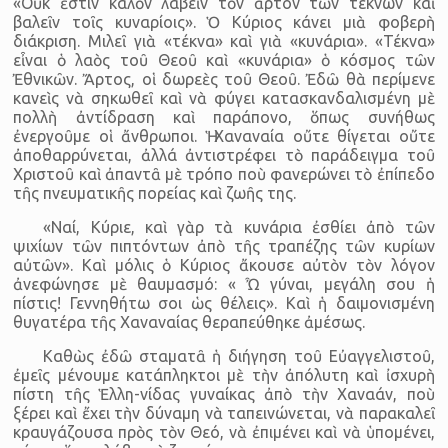
«Οὐκ ἔστιν καλὸν λαβεῖν τὸν ἄρτον τῶν τέκνων καὶ
βαλεῖν τοῖς κυναρίοις». Ὁ Κύριος κάνει μιὰ φοβερὴ
διάκριση. Μιλεῖ γιὰ «τέκνα» καὶ γιὰ «κυνάρια». «Τέκνα»
εἶναι ὁ λαὸς τοῦ Θεοῦ καὶ «κυνάρια» ὁ κόσμος τῶν
Ἐθνικῶν. Ἄρτος, οἱ δωρεὲς τοῦ Θεοῦ. Ἐδῶ θὰ περίμενε
κανεὶς νὰ σηκωθεῖ καὶ νὰ φύγει κατασκανδαλισμένη μὲ
πολλὴ ἀντίδραση καὶ παράπονο, ὅπως συνήθως
ἐνεργοῦμε οἱ ἄνθρωποι. Ἡ Χαναναία οὔτε θίγεται οὔτε
ἀποθαρρύνεται, ἀλλά ἀντιστρέφει τὸ παράδειγμα τοῦ
Χριστοῦ καὶ ἀπαντᾶ μὲ τρόπο ποὺ φανερώνει τὸ ἐπίπεδο
τῆς πνευματικῆς πορείας καὶ ζωῆς της.
«Ναί, Κύριε, καὶ γὰρ τὰ κυνάρια ἐσθίει ἀπὸ τῶν
ψιχίων τῶν πιπτόντων ἀπὸ τῆς τραπέζης τῶν κυρίων
αὐτῶν». Καὶ μόλις ὁ Κύριος ἄκουσε αὐτὸν τὸν λόγον
ἀνεφώνησε μὲ θαυμασμό: « Ὦ γύναι, μεγάλη σου ἡ
πίστις! Γεννηθήτω σοι ὡς θέλεις». Καὶ ἡ δαιμονισμένη
θυγατέρα τῆς Χαναναίας θεραπεύθηκε ἀμέσως.
Καθὼς ἐδῶ σταματᾶ ἡ διήγηση τοῦ Εὐαγγελιστοῦ,
ἐμεῖς μένουμε κατάπληκτοι μὲ τὴν ἀπόλυτη καὶ ἰσχυρὴ
πίστη τῆς Ἑλλη-νίδας γυναίκας ἀπὸ τὴν Χαναάν, ποὺ
ξέρει καὶ ἔχει τὴν δύναμη νὰ ταπεινώνεται, νὰ παρακαλεῖ
κραυγάζουσα πρὸς τὸν Θεό, νὰ ἐπιμένει καὶ νὰ ὑπομένει,