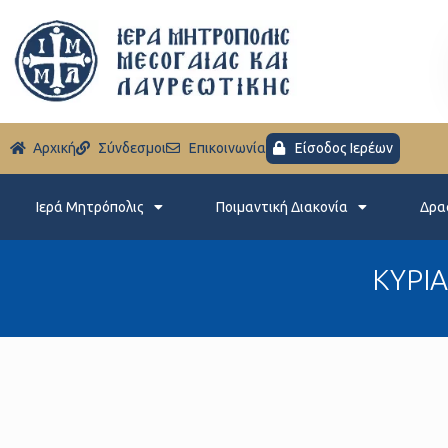
Aρχική
Σύνδεσμοι
Eπικοινωνία
Είσοδος Ιερέων
Ιερά Μητρόπολις
Ποιμαντική Διακονία
Δρα
ΚΥΡΙΑ