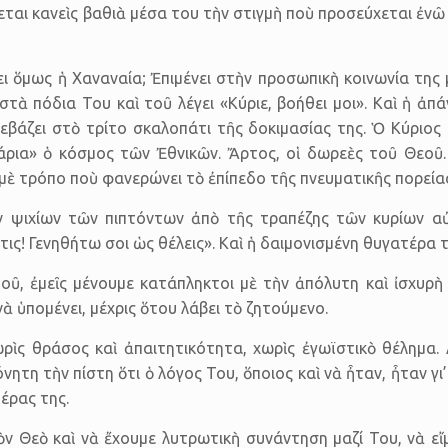
αι κανεὶς βαθιὰ μέσα του τὴν στιγμὴ ποὺ προσεύχεται ἐνῶ π
ει ὅμως ἡ Χαναναία; Ἐπιμένει στὴν προσωπικὴ κοινωνία της
τὰ πόδια Του καὶ τοῦ λέγει «Κύριε, βοήθει μοι». Καὶ ἡ ἀπ
άζει στὸ τρίτο σκαλοπάτι τῆς δοκιμασίας της. Ὁ Κύριος κά
νάρια» ὁ κόσμος τῶν Ἐθνικῶν. Ἄρτος, οἱ δωρεὲς τοῦ Θεοῦ.
μὲ τρόπο ποὺ φανερώνει τὸ ἐπίπεδο τῆς πνευματικῆς πορείας
τῶν ψιχίων τῶν πιπτόντων ἀπὸ τῆς τραπέζης τῶν κυρίων α
τις! Γενηθήτω σοι ὡς θέλεις». Καὶ ἡ δαιμονισμένη θυγατέρα
, ἐμεῖς μένουμε κατάπληκτοι μὲ τὴν ἀπόλυτη καὶ ἰσχυρὴ π
νὰ ὑπομένει, μέχρις ὅτου λάβει τὸ ζητούμενο.
ρὶς θράσος καὶ ἀπαιτητικότητα, χωρὶς ἐγωϊστικὸ θέλημα
ητη τὴν πίστη ὅτι ὁ λόγος Του, ὅποιος καὶ νὰ ἦταν, ἦταν γι’
έρας της.
τὸν Θεὸ καὶ νὰ ἔχουμε λυτρωτικὴ συνάντηση μαζί Του, νὰ ε