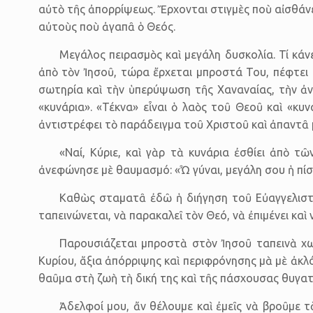
αὐτὸ τῆς ἀπορρίψεως. Ἔρχονται στιγμὲς ποὺ αἰσθάνετ
αὐτοὺς ποὺ ἀγαπᾶ ὁ Θεός.
Μεγάλος πειρασμὸς καὶ μεγάλη δυσκολία. Τί κάν
ἀπὸ τὸν Ἰησοῦ, τώρα ἔρχεται μπροστά Του, πέφτει σ
σωτηρία καὶ τὴν ὑπερύψωση τῆς Χαναναίας, τὴν ἀνεβ
«κυνάρια». «Τέκνα» εἶναι ὁ λαὸς τοῦ Θεοῦ καὶ «κυ
ἀντιστρέφει τὸ παράδειγμα τοῦ Χριστοῦ καὶ ἀπαντᾶ 
«Ναί, Κύριε, καὶ γὰρ τὰ κυνάρια ἐσθίει ἀπὸ 
ἀνεφώνησε μὲ θαυμασμό: «Ὦ γύναι, μεγάλη σου ἡ πίσ
Καθὼς σταματᾶ ἐδῶ ἡ διήγηση τοῦ Εὐαγγελιστοῦ
ταπεινώνεται, νὰ παρακαλεῖ τὸν Θεό, νὰ ἐπιμένει καὶ 
Παρουσιάζεται μπροστὰ στὸν Ἰησοῦ ταπεινὰ χω
Κυρίου, ἄξια ἀπόρριψης καὶ περιφρόνησης μὰ μὲ ἀκλόν
θαῦμα στὴ ζωὴ τὴ δική της καὶ τῆς πάσχουσας θυγατ
Ἀδελφοί μου, ἄν θέλουμε καὶ ἐμεῖς νὰ βροῦμε 