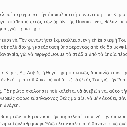
ἀδελφοί, περιγράφει τὴν ἀποκαλυπτικὴ συνάντηση τοῦ Κυρίο
ο τοῦ Ἰησοῦ ἐκτὸς τῶν ὁρίων τῆς Παλαιστίνης, θέλοντας νὰ
μίας γιὰ τὴ σωτηρία.
 ἔσπευσε νὰ Τὸν συναντήσει ἐκμεταλλευόμενη τὴ ἐπίσκεψή Το
αν σὲ πολὺ ἄσχημη κατάσταση ὑποφέροντας ἀπὸ τὶς δαιμονικὲ
αναναία, γιὰ νὰ περιγράψουμε τὰ στάδια ἀπὸ τὰ ὁποῖα πέρα
με Κύριε, Υἱὲ Δαβίδ, ἡ θυγάτηρ μου κακῶς δαιμονίζεται». 
 θεότητα τοῦ Χριστοῦ καὶ ζητεῖ τὸ ἔλεός Του γιὰ τὴν ἴδια κα
ς. Τὸ πρῶτο σκαλοπάτι ποὺ καλεῖται νὰ ἀνεβεῖ εἶναι αὐτὸ τ
 Μερικὲς φορὲς εὔσπλαγχνος Θεὸς μοιάζει νὰ μὴν ἀκούει, σὰ
λη ἀνάγκη.
βαση τῶν μαθητῶν καὶ τὴν παράκλησή τους νὰ τὴν ἀπολύσει
ξένη καὶ ἀλλόθρησκη». Ἐδῶ πλέον καλεῖται ἡ Χαναναία νὰ ἀν