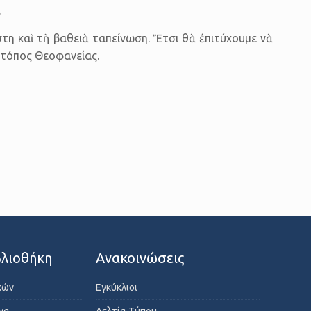
.
τη καὶ τὴ βαθειὰ ταπείνωση. Ἔτσι θὰ ἐπιτύχουμε νὰ
ι τόπος Θεοφανείας.
λιοθήκη
Ανακοινώσεις
κών
Εγκύκλιοι
ενα
Δελτία Τύπου