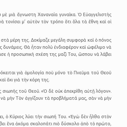
υ μὲ μιὰ ἄγνωστη Χαναναία γυναῖκα. Ὁ Εὐαγγελιστὴς
 τονίσει μ’ αὐτὸν τὸν τρόπο ὅτι ὅλα τὰ ἔθνη καὶ οἱ
υ στὰ μέρη της. Δοκίμαζε μεγάλη συμφορὰ καὶ ὁ πόνος
ς δυνάμεις. Θὰ ἦταν πολὺ ἐνδιαφέρον καὶ ὠφέλιμο νὰ
σε ἡ προσωπικὴ σχέση της μαζὶ Του, ὥσπου νὰ λάβει
Πρόκειται γιὰ ὁμολογία ποὺ μόνο τὸ Πνεῦμα τοῦ Θεοῦ
ὶ ὄχι γιὰ τὴν κόρη της.
ῆς σιωπῆς τοῦ Θεοῦ. «Ὁ δὲ οὐκ ἀπεκρίθη αὐτῇ λόγον».
ν νὰ μὴν Τὸν ἀγγίζουν τὰ προβλήματά μας, σὰν νὰ μὴν
, ὁ Κύριος λύει τὴν σιωπή Του. «Ἐγὼ δὲν ἦλθα στὸν
έβει ἕνα ἀκόμα σκαλοπάτι πιὸ δύσκολο ἀπὸ τὸ πρῶτο,