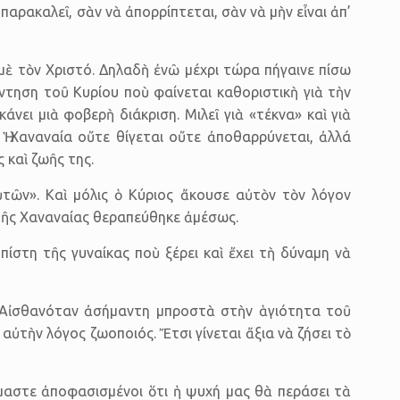
αρακαλεῖ, σὰν νὰ ἀπορρίπτεται, σὰν νὰ μὴν εἶναι ἀπ’
 μὲ τὸν Χριστό. Δηλαδὴ ἐνῶ μέχρι τώρα πήγαινε πίσω
άντηση τοῦ Κυρίου ποὺ φαίνεται καθοριστικὴ γιὰ τὴν
νει μιὰ φοβερὴ διάκριση. Μιλεῖ γιὰ «τέκνα» καὶ γιὰ
 Ἡ Χαναναία οὔτε θίγεται οὔτε ἀποθαρρύνεται, ἀλλά
 καὶ ζωῆς της.
ὐτῶν». Καὶ μόλις ὁ Κύριος ἄκουσε αὐτὸν τὸν λόγον
 τῆς Χαναναίας θεραπεύθηκε ἀμέσως.
ίστη τῆς γυναίκας ποὺ ξέρει καὶ ἔχει τὴ δύναμη νὰ
. Αἰσθανόταν ἀσήμαντη μπροστὰ στὴν ἁγιότητα τοῦ
 αὐτὴν λόγος ζωοποιός. Ἔτσι γίνεται ἄξια νὰ ζήσει τὸ
ἴμαστε ἀποφασισμένοι ὅτι ἡ ψυχή μας θὰ περάσει τὰ