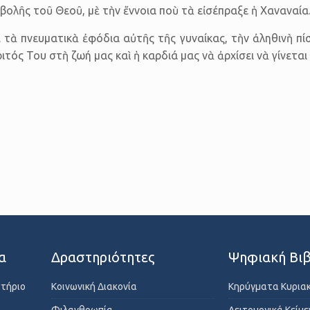
βολῆς τοῦ Θεοῦ, μὲ τὴν ἔννοια ποὺ τὰ εἰσέπραξε ἡ Χαναναία
τὰ πνευματικὰ ἐφόδια αὐτῆς τῆς γυναίκας, τὴν ἀληθινὴ πίσ
τός Του στὴ ζωή μας καὶ ἡ καρδιά μας νὰ ἀρχίσει νὰ γίνετα
α
Δραστηριότητες
Ψηφιακή Βιβ
στήριο
Κοινωνική Διακονία
Κηρύγματα Κυρια
Φιλανθρωπία
Λειτουργικά Κείμ