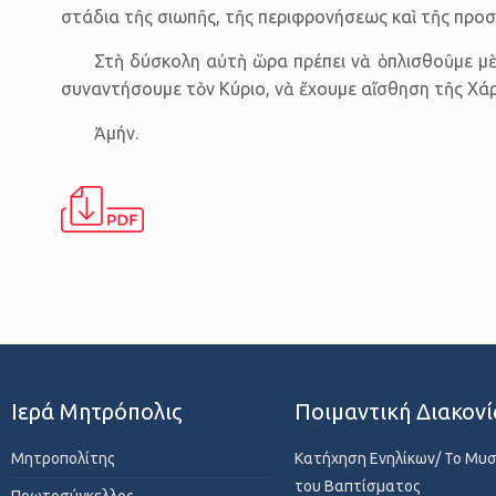
στάδια τῆς σιωπῆς, τῆς περιφρονήσεως καὶ τῆς προσ
Στὴ δύσκολη αὐτὴ ὥρα πρέπει νὰ ὁπλισθοῦμε μὲ 
συναντήσουμε τὸν Κύριο, νὰ ἔχουμε αἴσθηση τῆς Χάρι
Ἀμήν.
Ιερά Μητρόπολις
Ποιμαντική Διακονί
Μητροπολίτης
Κατήχηση Ενηλίκων/ Το Μυ
του Βαπτίσματος
Πρωτοσύγκελλος