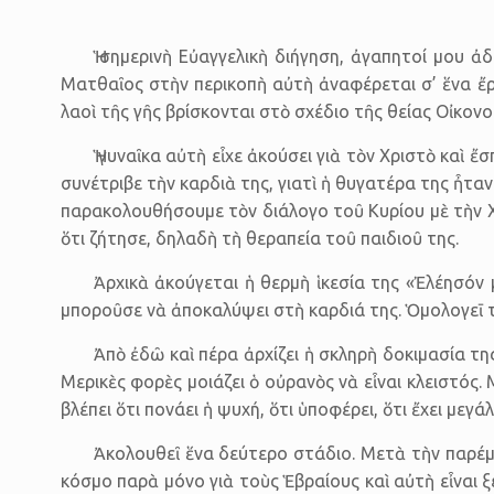
Ἡ σημερινὴ Εὐαγγελικὴ διήγηση, ἀγαπητοί μου 
Ματθαῖος στὴν περικοπὴ αὐτὴ ἀναφέρεται σ’ ἕνα ἔργ
λαοὶ τῆς γῆς βρίσκονται στὸ σχέδιο τῆς θείας Οἰκονο
Ἡ γυναῖκα αὐτὴ εἶχε ἀκούσει γιὰ τὸν Χριστὸ καὶ
συνέτριβε τὴν καρδιὰ της, γιατὶ ἡ θυγατέρα της ἦτ
παρακολουθήσουμε τὸν διάλογο τοῦ Κυρίου μὲ τὴν Χ
ὅτι ζήτησε, δηλαδὴ τὴ θεραπεία τοῦ παιδιοῦ της.
Ἀρχικὰ ἀκούγεται ἡ θερμὴ ἱκεσία της «Ἐλέησόν 
μποροῦσε νὰ ἀποκαλύψει στὴ καρδιά της. Ὁμολογεῑ τὴν
Ἀπὸ ἐδῶ καὶ πέρα ἀρχίζει ἡ σκληρὴ δοκιμασία τη
Μερικὲς φορὲς μοιάζει ὁ οὐρανὸς νὰ εἶναι κλειστός.
βλέπει ὅτι πονάει ἡ ψυχή, ὅτι ὑποφέρει, ὅτι ἔχει μεγά
Ἀκολουθεῖ ἕνα δεύτερο στάδιο. Μετὰ τὴν παρέμ
κόσμο παρὰ μόνο γιὰ τοὺς Ἑβραίους καὶ αὐτὴ εἶναι 