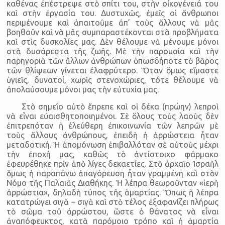
καθένας ἐπέστρεψε στὸ σπίτι του, στὴν οἰκογένειά του
καὶ στὴν ἐργασία του. Δυστυχῶς, ἐμεῖς οἱ ἄνθρωποι
περιμένουμε καὶ ἀπαιτοῦμε ἀπ’ τοὺς ἄλλους νὰ μᾶς
βοηθοῦν καὶ νὰ μᾶς συμπαραστέκονται στὰ προβλήματα
καὶ στὶς δυσκολίες μας. Δὲν θέλουμε νὰ μένουμε μόνοι
στὰ δυσάρεστα τῆς ζωῆς. Μὲ τὴν παρουσία καὶ τὴν
παρηγοριὰ τῶν ἄλλων ἀνθρώπων ὁπωσδήποτε τὸ βᾶρος
τῶν θλίψεων γίνεται ἐλαφρύτερο. Ὅταν ὅμως εἴμαστε
ὑγιεῖς, δυνατοί, χωρὶς στενοχώριες, τότε θέλουμε νὰ
ἀπολαύσουμε μόνοι μας τὴν εὐτυχία μας.
Στὸ σημεῖο αὐτὸ ἔπρεπε καὶ οἱ δέκα (πρώην) λεπροὶ
νὰ εἶναι εὐαισθητοποιημένοι. Σὲ ὅλους τοὺς λαοὺς δὲν
ἐπιτρεπόταν ἡ ἐλεύθερη ἐπικοινωνία τῶν λεπρῶν μὲ
τοὺς ἄλλους ἀνθρώπους, ἐπειδὴ ἡ ἀρρώστεια ἦταν
μεταδοτική. Ἡ ἀπομόνωση ἐπιβαλλόταν σὲ αὐτοὺς μέχρι
τὴν ἐποχή μας, καθῶς τὸ ἀντίστοιχο φάρμακο
ἐφευρέθηκε πρὶν ἀπὸ λίγες δεκαετίες. Στὸ ἀρχαῖο Ἰσραὴλ
ὅμως ἡ παραπάνω ἀπαγόρευση ἦταν γραμμένη καὶ στὸν
Νόμο τῆς Παλαιᾶς Διαθήκης. Ἡ λέπρα θεωροῦνταν «ἱερὴ
ἀρρώστια», δηλαδὴ τύπος τῆς ἁμαρτίας. Ὅπως ἡ λέπρα
κατατρώγει σιγὰ – σιγὰ καὶ στὸ τέλος ἐξαφανίζει πλήρως
τὸ σῶμα τοῦ ἀρρώστου, ὥστε ὁ θάνατος νὰ εἶναι
ἀναπόφευκτος, κατὰ παρόμοιο τρόπο καὶ ἡ ἁμαρτία