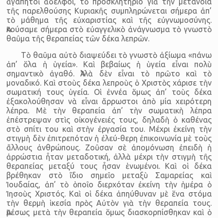
ἀγαπητοὶ ἀδελφοί, τὸ προσκλητήριο γιὰ τὴν μετάνοια
τῆς παρελθούσης Κυριακῆς συμπληρώνεται σήμερα ἀπ’
τὸ μάθημα τῆς εὐχαριστίας καὶ τῆς εὐγνωμοσύνης.
Ἀκούσαμε σήμερα στὸ εὐαγγελικὸ ἀνάγνωσμα τὸ γνωστὸ
θαῦμα τῆς θεραπείας τῶν δέκα λεπρῶν.
Τὸ θαῦμα αὐτὸ διαψεύδει τὸ γνωστὸ ἀξίωμα «πάνω
ἀπ’ ὅλα ἡ ὑγεία». Καὶ βεβαίως ἡ ὑγεία εἶναι πολὺ
σημαντικὸ ἀγαθό. Ἀλλὰ δὲν εἶναι τὸ πρῶτο καὶ τὸ
μοναδικό. Καὶ στοὺς δέκα λεπροὺς ὁ Χριστὸς χάρισε τὴν
σωματική τους ὑγεία. Οἱ ἐννέα ὅμως ἀπ’ τοὺς δέκα
ἐξακολούθησαν νὰ εἶναι ἄρρωστοι ἀπὸ μία χειρότερη
λέπρα. Μὲ τὴν θεραπεία ἀπ’ τὴν σωματικὴ λέπρα
ἐπέστρεψαν στὶς οἰκογένειές τους, δηλαδὴ ὁ καθένας
στὸ σπίτι του καὶ στὴν ἐργασία του. Μέχρι ἐκείνη τὴν
στιγμὴ δὲν ἐπιτρεπόταν ἡ ἐλεύ-θερη ἐπικοινωνία μὲ τοὺς
ἄλλους ἀνθρώπους. Ζοῦσαν σὲ ἀπομόνωση ἐπειδὴ ἡ
ἀρρώστια ἦταν μεταδοτική, ἀλλὰ μέχρι τὴν στιγμὴ τῆς
θεραπείας μεταξύ τους ἦσαν ἑνωμένοι. Καὶ οἱ δέκα
βρέθηκαν στὸ ἴδιο σημεῖο μεταξὺ Σαμαρείας καὶ
Ἰουδαίας, ἀπ’ τὸ ὁποῖο διερχόταν ἐκείνη τὴν ἡμέρα ὁ
Ἰησοὺς Χριστός. Καὶ οἱ δέκα ἀπηύθυναν μὲ ἕνα στόμα
τὴν θερμὴ ἱκεσία πρὸς Αὐτὸν γιὰ τὴν θεραπεία τους.
Ἀμέσως μετὰ τὴν θεραπεία ὅμως διασκορπίσθηκαν καὶ ὁ