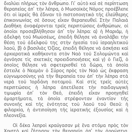
διαλύει πλήρως τὸν ἄνθρωπο. Γι’ αὐτὸ καὶ σὲ περίπτωση
θεραπείας ἀπ’ τὴν λέπρα, ὁ Μωσαϊκὸς Νόμος προέβλεπε
ὅτι οἱ ἱερεῖς θὰ ἔδιναν τὸ πιστοποιητικὸ τῆς ἐλεύθερης
ἐπικοινωνίας σὲ ὅσους εἶχαν θεραπευθεῖ. Στὴν Παλαιὰ
Διαθήκη ἀναφέρονται τρεῖς περιπτώσεις ἀνθρώπων, οἱ
ὁποῖοι προσεβλήθησαν ἀπ’ τὴν λέπρα: α) ἡ Μαριάμ, ἡ
ἀδελφὴ τοῦ Μωϋσέως, ἐπειδὴ θέλησε νὰ ἀναλάβει τὴν
θέση τοῦ ἀδελφοῦ της στὴν ἡγεσία τοῦ ἰσραηλιτικοῦ
λαοῦ, β) ὁ βασιλιὰς Ὀζίας, ἐπειδὴ θέλησε νὰ ἀσκήσει καὶ
ἀρχιερατικὰ καθήκοντα στὸν Ναὸ τοῦ Σολομώντα καὶ
ἀγνόησε τὶς σχετικὲς προειδοποιήσεις καὶ γ) ὁ Γιεζί, ὁ
ὁποῖος θέλησε νὰ σφετερισθεῖ τὰ δῶρα, τὰ ὁποῖα
ἔστειλε ὁ Νεεμὰν ὁ Σύρος πρὸς τὸν Ναὸ ὡς ἔκφραση
εὐγνωμοσύνης γιὰ τὴν θεραπεία του ἀπ’ τὴν λέπρα στὰ
νερὰ τοῦ Ἰορδάνη ποταμοῦ. Καὶ στὶς τρεῖς αὐτὲς
περιπτώσεις ἡ λέπρα ἀπετέλεσε τὴν παιδαγωγικὴ
τιμωρία ἀπ’ τὸν Θεό, ἐπειδὴ εἶχαν προηγηθεῖ
ἁμαρτήματα, τὰ ὁποῖα στρέφονταν ἐναντίον τῆς
συνοχῆς καὶ τῆς ἑνότητας τοὺ λαοῦ τοῦ Θεοῦ: ἡ
φιλαρχία, ἡ ἀντιποίηση τῆς ἱερατικῆς ἐξουσίας καὶ ἡ
πλεονεξία.
Οἱ δέκα λεπροὶ κραύγασαν μὲ ἕνα στόμα πρὸς τὸν
Χριστὸ καὶ ζήτησαν τὴν θεραπεία ἀπ’ τὴν ἀρρώστια.