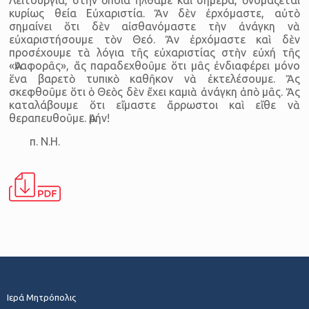
κυρίως θεία Εὐχαριστία. Ἄν δὲν ἐρχόμαστε, αὐτὸ
σημαίνει ὅτι δὲν αἰσθανόμαστε τὴν ἀνάγκη νὰ
εὐχαριστήσουμε τὸν Θεό. Ἄν ἐρχόμαστε καὶ δὲν
προσέχουμε τὰ λόγια τῆς εὐχαριστίας στὴν εὐχή τῆς
«Ἀναφορᾶς», ἄς παραδεχθοῦμε ὅτι μᾶς ἐνδιαφέρει μόνο
ἕνα βαρετὸ τυπικὸ καθῆκον νὰ ἐκτελέσουμε. Ἄς
σκεφθοῦμε ὅτι ὁ Θεὸς δὲν ἔχει καμιὰ ἀνάγκη ἀπὸ μᾶς. Ἄς
καταλάβουμε ὅτι εἴμαστε ἄρρωστοι καὶ εἴθε νὰ
θεραπευθοῦμε. Ἀμήν!
π. Ν.Η.
Ιερά Μητρόπολις