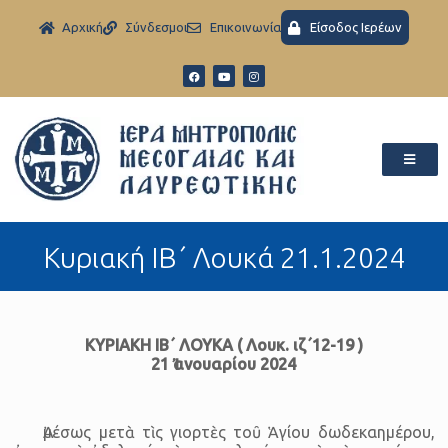
Aρχική
Σύνδεσμοι
Eπικοινωνία
Είσοδος Ιερέων
Kυριακή ΙΒ΄ Λουκά 21.1.2024
ΚΥΡΙΑΚΗ ΙΒ΄ ΛΟΥΚΑ ( Λουκ. ιζ΄12-19 )
21 Ἰανουαρίου 2024
Ἀμέσως μετὰ τὶς γιορτὲς τοῦ Ἁγίου δωδεκαημέρου,