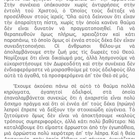
Στὴν συνέχεια ὑπάκουσαν χωρὶς ἀντιρρήσεις στὴν
ἐντολὴ τοῦ Χριστοῦ, ὁ Ὁποῖος τοὺς διέταξε νὰ
προσέλθουν στοὺς ἱερεῖς. Ὅλα αὐτὰ δείχνουν ὅτι εἶχαν
τὴν ἀπαραίτητη πίστη, χωρὶς τὴν ὁποία κανένα θαῦμα
δὲν εἶναι δυνατὸν νὰ πραγματοποιηθεῖ. Γιὰ νὰ
θεραπευθοῦν ὅμως πλήρως, χρειαζόταν καὶ κάτι
παραπάνω, τὸ ὁποῖο ὅμως οἱ ἐννέα στοὺς δέκα δὲν εἶχαν
συνειδητοποιήσει. Οἱ ἄνθρωποι θέλου-με νὰ
ἀπολαμβάνουμε στὴν ζωή μας τὶς δωρεὲς τοῦ Θεοῦ.
Νομίζουμε ὅτι εἶναι δικαίωμά μας, ἀλλὰ λησμονοῦμε νὰ
εὐχαριστήσουμε τὸν Δωρεοδότη καὶ στὴν συνέχεια δὲν
ἐνδιαφερόμαστε νὰ μοιρασθοῦμε μὲ τοὺς ἀδελφοὺς ὅλα
αὐτὰ τὰ ἀγαθά, τὰ προσφερόμενα ἀπ’ τὸν Θεὸ σὲ μᾶς.
Ἔχουμε ἀκούσει πάνω σὲ αὐτὸ τὸ θαῦμα πολλὰ
κηρύγματα, ἀγαπητοὶ ἀδελφοί, στὰ ὁποῖα
ἐπαναλαμβάνεται συνεχῶς ὅτι ἡ ἀχαριστία εἶναι πολὺ
ἄσχημο πρᾶγμα καὶ ὅτι οἱ ἐννέα ἀπ’ τοὺς δέκα (πρώην)
λεπροὶ ἔπρεπε νὰ δείξουν τὴν στοιχειώδη εὐγένεια. Τὸ
ζητούμενο ὅμως δὲν εἶναι νὰ ἀποκτήσουμε «καλοὺς
τρόπους συμπεριφορᾶς», ἀλλὰ κάτι πολὺ βαθύτερο: Νὰ
καταλάβουμε ὅτι εἴμαστε ἄρρωστοι ἀπὸ τὴν ἐγωπάθεια,
μιὰ ἀρρώστια πολὺ χειρότερη ἀπ’ τὴν λέπρα. Καὶ ἡ θεία
Λειτουργία, στὴν ὁποία ἤλθαμε καὶ σήμερα, ὀνομάζεται