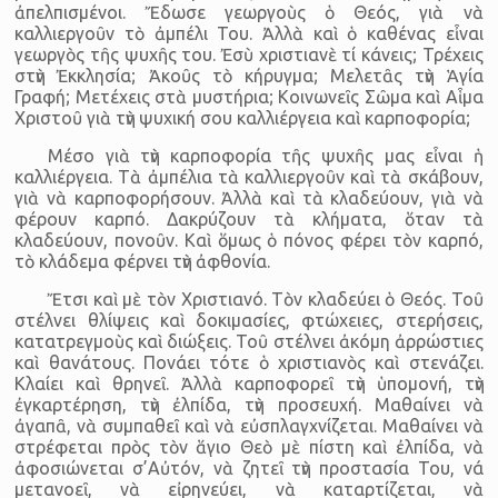
ἀπελπισμένοι. Ἔδωσε γεωργοὺς ὁ Θεός, γιὰ νὰ
καλλιεργοῦν τὸ ἀμπέλι Του. Ἀλλὰ καὶ ὁ καθένας εἶναι
γεωργὸς τῆς ψυχῆς του. Ἐσὺ χριστιανὲ τί κάνεις; Τρέχεις
στὴν Ἐκκλησία; Ἀκοῦς τὸ κήρυγμα; Μελετᾶς τὴν Ἁγία
Γραφή; Μετέχεις στὰ μυστήρια; Κοινωνεῖς Σῶμα καὶ Αἷμα
Χριστοῦ γιὰ τὴν ψυχική σου καλλιέργεια καὶ καρποφορία;
Μέσο γιὰ τὴν καρποφορία τῆς ψυχῆς μας εἶναι ἡ
καλλιέργεια. Τὰ ἀμπέλια τὰ καλλιεργοῦν καὶ τὰ σκάβουν,
γιὰ νὰ καρποφορήσουν. Ἀλλὰ καὶ τὰ κλαδεύουν, γιὰ νὰ
φέρουν καρπό. Δακρύζουν τὰ κλήματα, ὅταν τὰ
κλαδεύουν, πονοῦν. Καὶ ὅμως ὁ πόνος φέρει τὸν καρπό,
τὸ κλάδεμα φέρνει τὴν ἀφθονία.
Ἔτσι καὶ μὲ τὸν Χριστιανό. Τὸν κλαδεύει ὁ Θεός. Τοῦ
στέλνει θλίψεις καὶ δοκιμασίες, φτώχειες, στερήσεις,
κατατρεγμοὺς καὶ διώξεις. Τοῦ στέλνει ἀκόμη ἀρρώστιες
καὶ θανάτους. Πονάει τότε ὁ χριστιανὸς καὶ στενάζει.
Κλαίει καὶ θρηνεῖ. Ἀλλὰ καρποφορεῖ τὴν ὑπομονή, τὴν
ἐγκαρτέρηση, τὴν ἐλπίδα, τὴν προσευχή. Μαθαίνει νὰ
ἀγαπᾶ, νὰ συμπαθεῖ καὶ νὰ εὐσπλαγχνίζεται. Μαθαίνει νὰ
στρέφεται πρὸς τὸν ἅγιο Θεὸ μὲ πίστη καὶ ἐλπίδα, νὰ
ἀφοσιώνεται σ’Αὐτόν, νὰ ζητεῖ τὴν προστασία Του, νά
μετανοεῖ, νὰ εἰρηνεύει, νὰ καταρτίζεται, νὰ