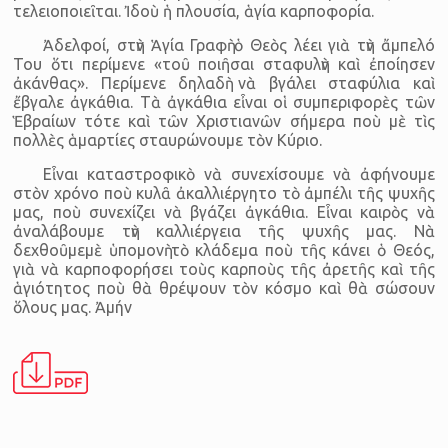
τελειοποιεῖται. Ἰδοὺ ἡ πλουσία, ἁγία καρποφορία.
Ἀδελφοί, στὴν Ἁγία Γραφὴ ὁ Θεὸς λέει γιὰ τὴν ἄμπελό
Του ὅτι περίμενε «τοῦ ποιῆσαι σταφυλὴν καὶ ἐποίησεν
ἀκάνθας». Περίμενε δηλαδὴ νὰ βγάλει σταφύλια καὶ
ἔβγαλε ἀγκάθια. Τὰ ἀγκάθια εἶναι οἱ συμπεριφορὲς τῶν
Ἑβραίων τότε καὶ τῶν Χριστιανῶν σήμερα ποὺ μὲ τὶς
πολλὲς ἁμαρτίες σταυρώνουμε τὸν Κύριο.
Εἶναι καταστροφικὸ νὰ συνεχίσουμε νὰ ἀφήνουμε
στὸν χρόνο ποὺ κυλᾶ ἀκαλλιέργητο τὸ ἀμπέλι τῆς ψυχῆς
μας, ποὺ συνεχίζει νὰ βγάζει ἀγκάθια. Εἶναι καιρὸς νὰ
ἀναλάβουμε τὴν καλλιέργεια τῆς ψυχῆς μας. Νὰ
δεχθοῦμεμὲ ὑπομονὴ τὸ κλάδεμα ποὺ τῆς κάνει ὁ Θεός,
γιὰ νὰ καρποφορήσει τοὺς καρποὺς τῆς ἀρετῆς καὶ τῆς
ἁγιότητος ποὺ θὰ θρέψουν τὸν κόσμο καὶ θὰ σώσουν
ὅλους μας. Ἀμήν