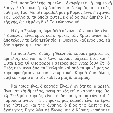
Στὴν παραβολὴ τῆς ἀμπέλου ἀναφέρεται ἡ σημερινὴ
Εὐαγγελικὴ περικοπή, τὴν ὁποίαν εἶπε ὁ Κύριός μας στοὺς
μαθητές Του. Μὲ τὴν παραβολὴ αὐτὴ ὁ Κύριος ἐννοεῖ τὴν ἁγία
Του Ἐκκλησία, τὴν ὁποία φύτεψε ὁ ἴδιος σὰν ἄμπελο ἐπὶ
τῆς γῆς, ὡς τὴν μόνη δική Του κληρονομιά.
Ἡ ἁγία Ἐκκλησία, δηλαδὴ τὸ σύνολο τῶν πιστῶν, εἶναι
ἡ ἄμπελος. Εἶναι ὅμως καὶ οἱ ψυχὲς τῶν Χριστιανῶν ποὺ
ἀποτελοῦν τὴν ἁγία Ἐκκλησία. Ἡ ψυχὴ τοῦ καθενός μας, τὴν
ὁποία φέρουμε μέσα μας.
Γιὰ ποιὸ λόγο, ὅμως, ἡ Ἐκκλησία χαρακτηρίζεται ὡς
ἄμπελος, καὶ γιὰ ποιὸ λόγο χαρακτηρίζεται ἔτσι καὶ ἡ
ψυχή μας; Οἱ Θεοφόροι Πατέρες μᾶς γνωρίζουν ὅτι ὁ
Θεὸς περιμένει ἀπὸ τὴν Ἐκκλησία καὶ ἀπὸ τὴν ψυχή μας νὰ
καρποφορήσουν καρπὸ πνευματικό. Καρπὸ ἀπὸ ὅλους
μαζὶ καὶ καρπὸ ἀπὸ τὸν καθένα μας ἰδιαιτέρως.
Καὶ ποιὸς εἶναι ὁ καρπός; Εἶναι ἡ ἁγιότητα, ἡ ἀρετή.
Πνευματικὴ ἡ ἄμπελος, πνευματικὸς καὶ ὁ καρπός της. Γιὰ
τὴν Ἐκκλησία καρπὸς εἶναι ἡ δημιουργία πιστῶν καὶ ἡ
παρουσία ἁγίων. Γιὰ τὶς ψυχές μας καρπὸς εἶναι τὰ ἔργα
τῆς πίστεως καὶ τῆς ἀγάπης, ὁ βίος τῆς ἀρετῆς καὶ
ἁγιότητος. Ρητὰ λέει σὲ ὅλους μας ὁ Κύριος «ποιήσατε