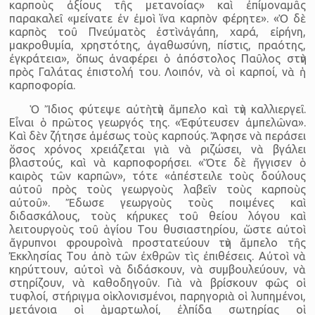
καρποὺς ἀξίους τῆς μετανοίας» καὶ ἐπίμοναμᾶς
παρακαλεῖ «μείνατε ἐν ἐμοὶ ἵνα καρπὸν φέρητε». «Ὁ δὲ
καρπὸς τοῦ Πνεύματὸς ἐστὶνἀγάπη, χαρά, εἰρήνη,
μακροθυμία, χρηστότης, ἀγαθωσύνη, πίστις, πραότης,
ἐγκράτεια», ὅπως ἀναφέρει ὁ ἀπόστολος Παῦλος στὴν
πρὸς Γαλάτας ἐπιστολή του. Λοιπόν, νὰ οἱ καρποί, νὰ ἡ
καρποφορία.
Ὁ Ἴδιος φύτεψε αὐτὴ τὴν ἄμπελο καὶ τὴν καλλιεργεῖ.
Εἶναι ὁ πρῶτος γεωργός της. «Ἐφύτευσεν ἀμπελῶνα».
Καὶ δὲν ζήτησε ἀμέσως τοὺς καρπούς. Ἄφησε νὰ περάσει
ὅσος χρόνος χρειάζεται γιὰ νὰ ριζώσει, νὰ βγάλει
βλαστούς, καὶ νὰ καρποφορήσει. «Ὅτε δὲ ἤγγισεν ὁ
καιρὸς τῶν καρπῶν», τότε «ἀπέστειλε τοὺς δούλους
αὐτοῦ πρὸς τοὺς γεωργοὺς λαβεῖν τοὺς καρποὺς
αὐτοῦ». Ἔδωσε γεωργοὺς τοὺς ποιμένες καὶ
διδασκάλους, τοὺς κήρυκες τοῦ θείου λόγου καὶ
λειτουργοὺς τοῦ ἁγίου Του θυσιαστηρίου, ὥστε αὐτοὶ
ἄγρυπνοι φρουροὶνὰ προστατεύουν τὴν ἄμπελο τῆς
Ἐκκλησίας Του ἀπὸ τῶν ἐχθρῶν τὶς ἐπιθέσεις. Αὐτοὶ νὰ
κηρύττουν, αὐτοὶ νὰ διδάσκουν, νὰ συμβουλεύουν, νὰ
στηρίζουν, νὰ καθοδηγοῦν. Γιὰ νὰ βρίσκουν φῶς οἱ
τυφλοί, στήριγμα οἱκλονισμένοι, παρηγοριὰ οἱ λυπημένοι,
μετάνοια οἱ ἁμαρτωλοί, ἐλπίδα σωτηρίας οἱ