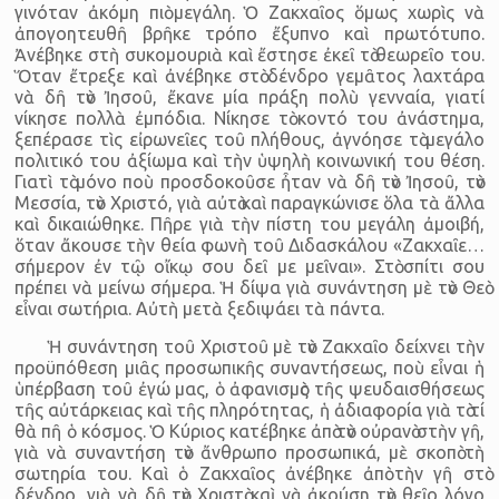
γινόταν ἀκόμη πιὸ μεγάλη. Ὁ Ζακχαῖος ὅμως χωρὶς νὰ
ἀπογοητευθῆ βρῆκε τρόπο ἔξυπνο καὶ πρωτότυπο.
Ἀνέβηκε στὴ συκομουριὰ καὶ ἔστησε ἐκεῖ τὸ θεωρεῖο του.
Ὅταν ἔτρεξε καὶ ἀνέβηκε στὸ δένδρο γεμᾶτος λαχτάρα
νὰ δῆ τὸν Ἰησοῦ, ἔκανε μία πράξη πολὺ γενναία, γιατί
νίκησε πολλὰ ἐμπόδια. Νίκησε τὸ κοντό του ἀνάστημα,
ξεπέρασε τὶς εἰρωνεῖες τοῦ πλήθους, ἀγνόησε τὸ μεγάλο
πολιτικό του ἀξίωμα καὶ τὴν ὑψηλὴ κοινωνική του θέση.
Γιατὶ τὸ μόνο ποὺ προσδοκοῦσε ἦταν νὰ δῆ τὸν Ἰησοῦ, τὸν
Μεσσία, τὸν Χριστό, γιὰ αὐτὸ καὶ παραγκώνισε ὅλα τὰ ἄλλα
καὶ δικαιώθηκε. Πῆρε γιὰ τὴν πίστη του μεγάλη ἀμοιβή,
ὅταν ἄκουσε τὴν θεία φωνὴ τοῦ Διδασκάλου «Ζακχαῖε…
σήμερον ἐν τῷ οἴκῳ σου δεῖ με μεῖναι». Στὸ σπίτι σου
πρέπει νὰ μείνω σήμερα. Ἡ δίψα γιὰ συνάντηση μὲ τὸν Θεὸ
εἶναι σωτήρια. Αὐτὴ μετὰ ξεδιψάει τὰ πάντα.
Ἡ συνάντηση τοῦ Χριστοῦ μὲ τὸν Ζακχαῖο δείχνει τὴν
προϋπόθεση μιᾶς προσωπικῆς συναντήσεως, ποὺ εἶναι ἡ
ὑπέρβαση τοῦ ἐγώ μας, ὁ ἀφανισμὸς τῆς ψευδαισθήσεως
τῆς αὐτάρκειας καὶ τῆς πληρότητας, ἡ ἀδιαφορία γιὰ τὸ τί
θὰ πῆ ὁ κόσμος. Ὁ Κύριος κατέβηκε ἀπὸ τὸν οὐρανὸ στὴν γῆ,
γιὰ νὰ συναντήση τὸν ἄνθρωπο προσωπικά, μὲ σκοπὸ τὴ
σωτηρία του. Καὶ ὁ Ζακχαῖος ἀνέβηκε ἀπὸ τὴν γῆ στὸ
δένδρο, γιὰ νὰ δῆ τὸν Χριστὸ καὶ νὰ ἀκούση τὸν θεῖο λόγο