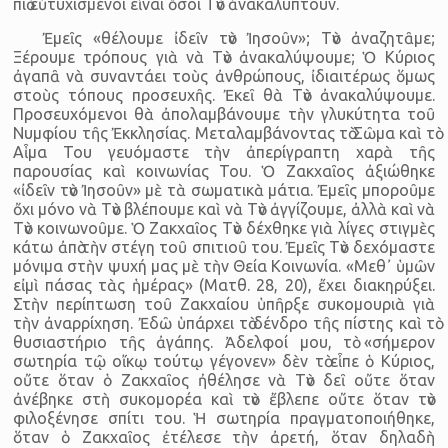
πιὸ εὐτυχισμένοι εἶναι ὅσοι Τὸν ἀνακαλύπτουν.
Ἐμεῖς «θέλουμε ἰδεῖν τὸν Ἰησοῦν»; Τὸν ἀναζητᾶμε;
Ξέρουμε τρόπους γιὰ νὰ Τὸν ἀνακαλύψουμε; Ὁ Κύριος
ἀγαπᾶ νὰ συναντάει τοὺς ἀνθρώπους, ἰδιαιτέρως ὅμως
στοὺς τόπους προσευχῆς. Ἐκεῖ θὰ Τὸν ἀνακαλύψουμε.
Προσευχόμενοι θὰ ἀπολαμβάνουμε τὴν γλυκύτητα τοῦ
Νυμφίου τῆς Ἐκκλησίας. Μεταλαμβάνοντας τὸ Σῶμα καὶ τὸ
Αἷμα Του γευόμαστε τὴν ἀπερίγραπτη χαρὰ τῆς
παρουσίας καὶ κοινωνίας Του. Ὁ Ζακχαῖος ἀξιώθηκε
«ἰδεῖν τὸν Ἰησοῦν» μὲ τὰ σωματικὰ μάτια. Ἐμεῖς μποροῦμε
ὄχι μόνο νὰ Τὸν βλέπουμε καὶ νὰ Τὸν ἀγγίζουμε, ἀλλὰ καὶ νὰ
Τὸν κοινωνοῦμε. Ὁ Ζακχαῖος Τὸν δέχθηκε γιὰ λίγες στιγμὲς
κάτω ἀπὸ τὴν στέγη τοῦ σπιτιοῦ του. Ἐμεῖς Τὸν δεχόμαστε
μόνιμα στὴν ψυχή μας μὲ τὴν Θεία Κοινωνία. «Μεθ᾿ ὑμῶν
εἰμὶ πάσας τὰς ἡμέρας» (Ματθ. 28, 20), ἔχει διακηρύξει.
Στὴν περίπτωση τοῦ Ζακχαίου ὑπῆρξε συκομουριὰ γιὰ
τὴν ἀναρρίχηση. Ἐδῶ ὑπάρχει τὸ δένδρο τῆς πίστης καὶ τὸ
θυσιαστήριο τῆς ἀγάπης. Ἀδελφοί μου, τὸ «σήμερον
σωτηρία τῷ οἴκῳ τούτῳ γέγονεν» δὲν τὸ εἶπε ὁ Κύριος,
οὔτε ὅταν ὁ Ζακχαῖος ἠθέλησε νὰ Τὸν δεῖ οὔτε ὅταν
ἀνέβηκε στὴ συκομορέα καὶ τὸν ἔβλεπε οὔτε ὅταν τὸν
φιλοξένησε σπίτι του. Ἡ σωτηρία πραγματοποιήθηκε,
ὅταν ὁ Ζακχαῖος ἐτέλεσε τὴν ἀρετή, ὅταν δηλαδὴ