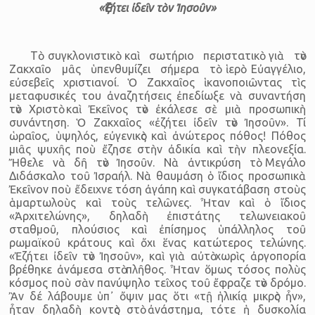
«Ἐζήτει ἰδεῖν τὸν Ἰησοῦν»
Τὸ συγκλονιστικὸ καὶ σωτήριο περιστατικὸ γιὰ τὸν
Ζακχαῖο μᾶς ὑπενθυμίζει σήμερα τὸ ἱερὸ Εὐαγγέλιο,
εὐσεβεῖς χριστιανοί. Ὁ Ζακχαῖος ἱκανοποιῶντας τὶς
μεταφυσικές του ἀναζητήσεις ἐπεδίωξε νὰ συναντήση
τὸν Χριστὸ καὶ Ἐκεῖνος τὸν ἐκάλεσε σὲ μιὰ προσωπικὴ
συνάντηση. Ὁ Ζακχαῖος «ἐζήτει ἰδεῖν τὸν Ἰησοῦν». Τί
ὡραῖος, ὑψηλός, εὐγενικὸς καὶ ἀνώτερος πόθος! Πόθος
μιᾶς ψυχῆς ποὺ ἔζησε στὴν ἀδικία καὶ τὴν πλεονεξία.
Ἤθελε νὰ δῆ τὸν Ἰησοῦν. Νὰ ἀντικρύση τὸ Μεγάλο
Διδάσκαλο τοῦ Ἰσραήλ. Νὰ θαυμάση ὁ ἴδιος προσωπικὰ
Ἐκεῖνον ποὺ ἔδειχνε τόση ἀγάπη καὶ συγκατάβαση στοὺς
ἁμαρτωλοὺς καὶ τοὺς τελῶνες. Ἦταν καὶ ὁ ἴδιος
«Ἀρχιτελώνης», δηλαδὴ ἐπιστάτης τελωνειακοῦ
σταθμοῦ, πλούσιος καὶ ἐπίσημος ὑπάλληλος τοῦ
ρωμαϊκοῦ κράτους καὶ ὄχι ἕνας κατώτερος τελώνης.
«Ἐζήτει ἰδεῖν τὸν Ἰησοῦν», καὶ γιὰ αὐτὸ χωρὶς ἀργοπορία
βρέθηκε ἀνάμεσα στὸ πλῆθος. Ἦταν ὅμως τόσος πολὺς
κόσμος ποὺ σὰν πανύψηλο τεῖχος τοῦ ἔφραζε τὸν δρόμο.
Ἂν δέ λάβουμε ὑπ᾿ ὄψιν μας ὅτι «τῇ ἡλικίᾳ μικρὸς ἦν»,
ἦταν δηλαδὴ κοντὸς στὸ ἀνάστημα, τότε ἡ δυσκολία