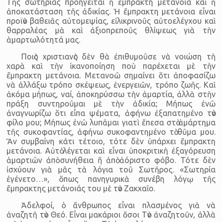
Τῆς σωτηρίας προηγεῖται ἡ ἔμπρακτη μετάνοια καὶ ἡ
ἀποκατάσταση τῆς ἀδικίας. Ἡ ἔμπρακτη μετάνοια εἶναι
προϊὸν βαθειᾶς αὐτομεψίας, εἰλικρινοῦς αὐτοελέγχου καὶ
θαρραλέας μὰ καὶ ἀξιοπρεποῦς θλίψεως γιὰ τὴν
ἁμαρτωλότητά μας.
Ποιὸς χριστιανὸς δὲν θὰ ἐπιθυμοῦσε νὰ νοιώση τὴ
χαρὰ καὶ τὴν ἱκανοποίηση ποὺ παρέχεται μὲ τὴν
ἔμπρακτη μετάνοια. Μετανοῶ σημαίνει ὅτι ἀποφασίζω
νὰ ἀλλάξω τρόπο σκέψεως, ἐνεργειῶν, τρόπο ζωῆς. Καὶ
ἀκόμα μήπως, ναί, ἀποκηρύσσω τὴν ἁμαρτία, ἀλλὰ στὴν
πράξη συντηροῦμαι μὲ τὴν ἀδικία; Μήπως ἐνῶ
ἀναγνωρίζω ὅτι εἶπα ψέματα, ἀφήνω ἐξαπατημένο τὸν
φίλο μου; Μήπως ἐνῶ λυπᾶμαι γιατὶ ἔπεσα στὸ ἁμάρτημα
τῆς συκοφαντίας, ἀφήνω συκοφαντημένο τὸ θῦμα μου.
Ἂν συμβαίνη κάτι τέτοιο, τότε δὲν ὑπάρχει ἔμπρακτη
μετάνοια. Αὐτὸ λέγεται καὶ εἶναι ὑποκριτικὴ ἐξαγόρευση
ἁμαρτιῶν ἀπὸ συνήθεια ἢ ἀπὸ ἀόριστο φόβο. Τότε δὲν
ἰσχύουν γιὰ μᾶς τὰ λόγια τοῦ Σωτῆρος. «Σωτηρία
ἐγένετο…», ὅπως πανηγυρικὰ συνέβη λόγῳ τῆς
ἔμπρακτης μετάνοιάς του μὲ τὸν Ζακχαῖο.
Ἀδελφοί, ὁ ἄνθρωπος εἶναι πλασμένος γιὰ νὰ
ἀναζητῆ τὸν Θεό. Εἶναι μακάριοι ὅσοι Τὸν ἀναζητοῦν, ἀλλὰ