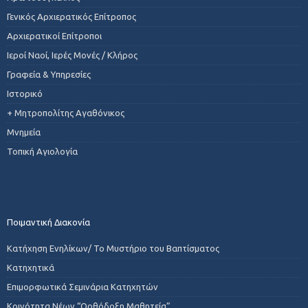
Γενικός Αρχιερατικός Επίτροπος
Αρχιερατικοί Επίτροποι
Ιεροί Ναοί, Ιερές Μονές / Κλήρος
Γραφεία & Υπηρεσίες
Ιστορικό
+ Μητροπολίτης Αγαθόνικος
Μνημεία
Τοπική Αγιολογία
Ποιμαντική Διακονία
Κατήχηση Ενηλίκων/ Το Μυστήριο του Βαπτίσματος
Κατηχητικά
Επιμορφωτικά Σεμινάρια Κατηχητών
Κοινότητα Νέων “Ορθόδοξη Μαθητεία”