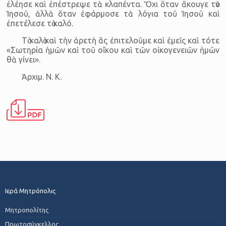
ἐλέησε καὶ ἐπέστρεψε τὰ κλαπέντα. Ὄχι ὅταν ἄκουγε τὸν
Ἰησοῦ, ἀλλὰ ὅταν ἐφάρμοσε τὰ λόγια τοῦ Ἰησοῦ καὶ
ἐπετέλεσε τὸ καλό.
Τὸ καλὸ καὶ τὴν ἀρετὴ ἂς ἐπιτελοῦμε καὶ ἐμεῖς καὶ τότε
«Σωτηρία ἡμῶν καὶ τοῦ οἴκου καὶ τῶν οἰκογενειῶν ἡμῶν
θὰ γίνει».
Ἀρχιμ. Ν. Κ.
Ιερά Μητρόπολις
Μητροπολίτης
Πρωτοσύγκελλος