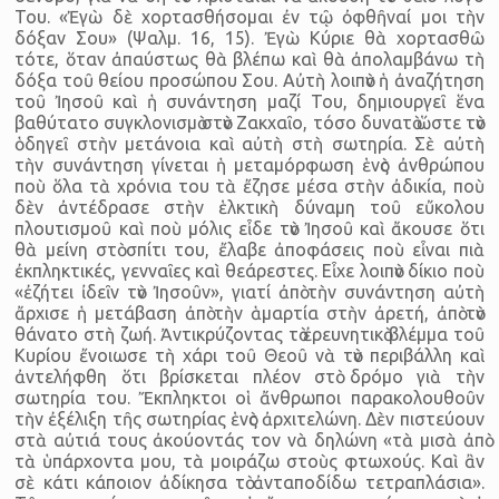
Του. «Ἐγὼ δὲ χορτασθήσομαι ἐν τῷ ὀφθῆναί μοι τὴν
δόξαν Σου» (Ψαλμ. 16, 15). Ἐγὼ Κύριε θὰ χορτασθῶ
τότε, ὅταν ἀπαύστως θὰ βλέπω καὶ θὰ ἀπολαμβάνω τὴ
δόξα τοῦ θείου προσώπου Σου. Αὐτὴ λοιπὸν ἡ ἀναζήτηση
τοῦ Ἰησοῦ καὶ ἡ συνάντηση μαζί Του, δημιουργεῖ ἕνα
βαθύτατο συγκλονισμὸ στὸν Ζακχαῖο, τόσο δυνατὸ ὥστε τὸν
ὁδηγεῖ στὴν μετάνοια καὶ αὐτὴ στὴ σωτηρία. Σὲ αὐτὴ
τὴν συνάντηση γίνεται ἡ μεταμόρφωση ἑνὸς ἀνθρώπου
ποὺ ὅλα τὰ χρόνια του τὰ ἔζησε μέσα στὴν ἀδικία, ποὺ
δὲν ἀντέδρασε στὴν ἑλκτικὴ δύναμη τοῦ εὔκολου
πλουτισμοῦ καὶ ποὺ μόλις εἶδε τὸν Ἰησοῦ καὶ ἄκουσε ὅτι
θὰ μείνη στὸ σπίτι του, ἔλαβε ἀποφάσεις ποὺ εἶναι πιὰ
ἐκπληκτικές, γενναῖες καὶ θεάρεστες. Εἶχε λοιπὸν δίκιο ποὺ
«ἐζήτει ἰδεῖν τὸν Ἰησοῦν», γιατί ἀπὸ τὴν συνάντηση αὐτὴ
ἄρχισε ἡ μετάβαση ἀπὸ τὴν ἁμαρτία στὴν ἀρετή, ἀπὸ τὸν
θάνατο στὴ ζωή. Ἀντικρύζοντας τὸ ἐρευνητικὸ βλέμμα τοῦ
Κυρίου ἔνοιωσε τὴ χάρι τοῦ Θεοῦ νὰ τὸν περιβάλλη καὶ
ἀντελήφθη ὅτι βρίσκεται πλέον στὸ δρόμο γιὰ τὴν
σωτηρία του. Ἔκπληκτοι οἱ ἄνθρωποι παρακολουθοῦν
τὴν ἐξέλιξη τῆς σωτηρίας ἑνὸς ἀρχιτελώνη. Δὲν πιστεύουν
στὰ αὐτιά τους ἀκούοντάς τον νὰ δηλώνη «τὰ μισὰ ἀπὸ
τὰ ὑπάρχοντα μου, τὰ μοιράζω στοὺς φτωχούς. Καὶ ἂν
σὲ κάτι κάποιον ἀδίκησα τὸ ἀνταποδίδω τετραπλάσια».