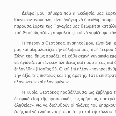
Ἀδελφοί μου, σήμερα ποὺ ἡ Ἐκκλησία μας ἑορτ
Κωνσταντινούπολη, εἶναι ἀνάγκη νὰ ὑπευθυμίσουμε σ
παροῦσα ἑορτὴ τῆς Παναγίας μας θεωρεῖται κατάλληλ
τοῦ Θεοῦ ὡς «ζώνη ἀσφαλείας» καὶ νὰ νομίζουμε τὸν 
Ἡ Ὑπεραγία Θεοτόκος, ἀγαπητοί μου, εἶναι ἀφ᾿ ἑ
μας καὶ αἰχμαλωτίζει τὴν εὐλάβειά μας, ἀφ᾿ ἑτέρου
Ζώνη της, ὅπως ἁρμόζει σὲ κάθε σεμνὴ γυναικεία ἐμφ
νὰ ἀγωνίζεται «ἕνεκεν ἀληθείας καὶ πραότητας καὶ 
ἐπλανήθη» (Ἠσαΐας 53, 6) καὶ ἐπὶ πλέον «πονηροὶ ἄνθ
τὴν ἀξία τῆς πίστεως καὶ τῆς ἀρετῆς. Τότε ἐπιστρα
πλανώντων καὶ πλανωμένων.
Ἡ Κυρία Θεοτόκος προβάλλουσα ὡς ἔμβλημα τὴν
ἀτομικὰ εἴδη τῆς προσωπικῆς της χρήσεως, προτρέπ
ἀληθείας», γιὰ νὰ διαλυθοῦν οἱ πλάνες ποὺ ὑπάρχου
ζωῆς καὶ νὰ ἑλκύουν «τῇ ὡραιότητι καὶ τῷ κάλλει».