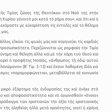
η τῆς Τιμίας ζώνης τῆς Θεοτόκου στὸ Ναό της στὴν
υρίου γένοιτό μοι κατά τὸ ρῆμα σου», καὶ ὅτι καὶ ἡ
δεχόμαστε μὲ εὐχαρίστηση τὶς ἐντολὲς καὶ τὸ θέλημα
 μας.
λλος ἑλκύει τὶς ψυχές μας καὶ σαγηνεύει τὶς καρδιές
η προσωπικότητα. Περιζώννυται ὡς ρομφαία τὴν Τιμία
δύναμη καὶ θέληση ἀλλὰ καὶ μὲ τὴν χάρη τοῦ Θεοῦ καὶ
ηροφορεῖ ὁ προφήτης Ἠσαΐας, «ἄνθρωπος τῇ ὁδῷ αὐτοῦ
ανώμενοι» (Β’ Τιμ. 3-13) καὶ ἔχουν λαθεμένη ἰδέα γιὰ
 κόσμος «παραμορφώνεται», μεταβάλλεται σὲ κοινωνία
 μικρὸ ἐξάρτημα τῆς ἐνδυμασίας της καὶ ἀνῆκε στὰ
λο καὶ ἀποφασιστικότητα καὶ νὰ ἀγωνισθοῦν «ἕνεκεν
αράδειγμα τῶν χριστιανῶν τὴν ἀξία τῆς χριστιανικῆς
ν τῆς ἀληθείας ἀλλὰ μετὰ πραότητος, γιατὶ ἡ εἰρήνη