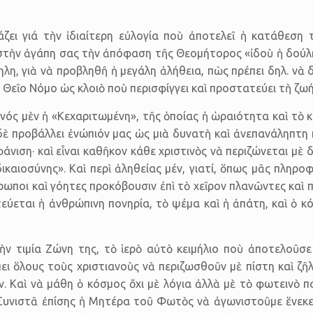
άζει γιά τὴν ἰδιαίτερη εὐλογία ποὺ ἀποτελεῖ ἡ κατάθεσ
τὴν ἀγάπη σας τὴν ἀπόφαση τῆς Θεομήτορος «ἰδοὺ ἡ δούλη Κ
η, γιὰ νὰ προβληθῆ ἡ μεγάλη ἀλήθεια, πὼς πρέπει δηλ. νὰ 
Θεῖο Νόμο ὡς κλοιὸ ποὺ περισφίγγει καὶ προστατεύει τὴ ζωή
νός μὲν ἡ «Κεχαριτωμένη», τῆς ὁποίας ἡ ὡραιότητα καὶ τὸ κά
 δὲ προβάλλει ἐνώπιόν μας ὡς μιὰ δυνατὴ καὶ ἀνεπανάληπτ
άνιση· καὶ εἶναι καθῆκον κάθε χριστινὸς νὰ περιζώνεται μὲ 
δικαιοσύνης». Καὶ περὶ ἀληθείας μέν, γιατί, ὅπως μᾶς πλ
ρωποι καὶ γόητες προκόβουσιν ἐπὶ τὸ χεῖρον πλανῶντες καὶ πλ
τεύεται ἡ ἀνθρώπινη πονηρία, τὸ ψέμα καὶ ἡ ἀπάτη, καὶ ὁ
 τιμία Ζώνη της, τὸ ἱερὸ αὐτὸ κειμήλιο ποὺ ἀποτελοῦσε
ει ὅλους τοὺς χριστιανοὺς νὰ περιζωσθοῦν μὲ πίστη καὶ ζῆ
ν. Καὶ νὰ μάθη ὁ κόσμος ὄχι μὲ λόγια ἀλλὰ μὲ τὸ φωτεινὸ π
 Συνιστᾶ ἐπίσης ἡ Μητέρα τοῦ Φωτὸς νὰ ἀγωνιστοῦμε ἕνεκε