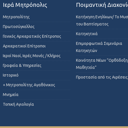
Ιερά Μητρόπολις
Ποιμαντική Διακονί
Μητροπολίτης
Κατήχηση Ενηλίκων/ Το Μυ
του Βαπτίσματος
Πρωτοσύγκελλος
Κατηχητικά
Γενικός Αρχιερατικός Επίτροπος
Επιμορφωτικά Σεμινάρια
Αρχιερατικοί Επίτροποι
Κατηχητών
Ιεροί Ναοί, Ιερές Μονές / Κλήρος
Κοινότητα Νέων “Ορθόδοξη
Γραφεία & Υπηρεσίες
Μαθητεία”
Ιστορικό
Προστασία από τις Αιρέσεις
+ Μητροπολίτης Αγαθόνικος
Μνημεία
Τοπική Αγιολογία