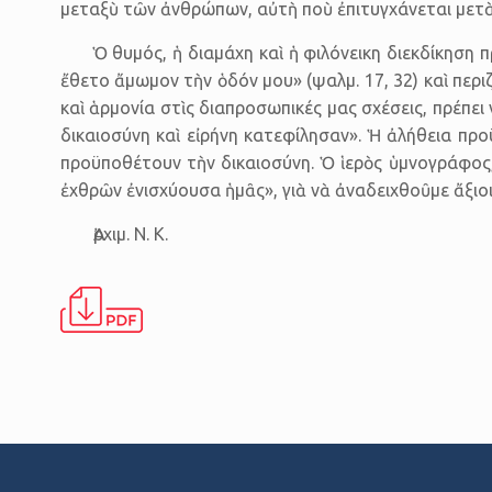
μεταξὺ τῶν ἀνθρώπων, αὐτὴ ποὺ ἐπιτυγχάνεται μετὰ «π
Ὁ θυμός, ἡ διαμάχη καὶ ἡ φιλόνεικη διεκδίκηση 
ἔθετο ἄμωμον τὴν ὁδόν μου» (ψαλμ. 17, 32) καὶ περ
καὶ ἁρμονία στὶς διαπροσωπικές μας σχέσεις, πρέπει
δικαιοσύνη καὶ εἰρήνη κατεφίλησαν». Ἡ ἀλήθεια προ
προϋποθέτουν τὴν δικαιοσύνη. Ὁ ἱερὸς ὑμνογράφος,
ἐχθρῶν ἐνισχύουσα ἡμᾶς», γιὰ νὰ ἀναδειχθοῦμε ἄξιοι 
Ἀρχιμ. Ν. Κ.