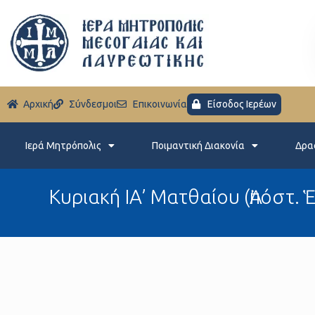
Aρχική
Σύνδεσμοι
Eπικοινωνία
Είσοδος Ιερέων
Ιερά Μητρόπολις
Ποιμαντική Διακονία
Δρα
Κυριακή ΙΑ’ Ματθαίου (Ἀπόστ. 