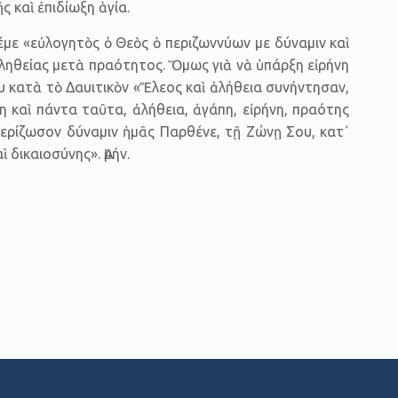
 καὶ ἐπιδίωξη ἁγία.
έμε «εὐλογητὸς ὁ Θεὸς ὁ περιζωννύων με δύναμιν καὶ
ἀληθείας μετὰ πραότητος. Ὅμως γιὰ νὰ ὑπάρξη εἰρήνη
ου κατὰ τὸ Δαυιτικὸν «Ἔλεος καὶ ἀλήθεια συνήντησαν,
η καὶ πάντα ταῦτα, ἀλήθεια, ἀγάπη, εἰρήνη, πραότης
περίζωσον δύναμιν ἡμᾶς Παρθένε, τῇ Ζώνῃ Σου, κατ᾿
 δικαιοσύνης». Ἀμήν.