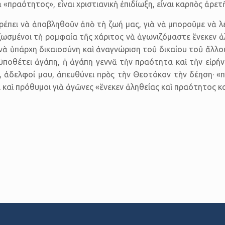
ραότητος», εἶναι χριστιανικὴ ἐπιδίωξη, εἶναι καρπὸς ἀρετῆς
πρέπει νὰ ἀποβληθοῦν ἀπὸ τὴ ζωή μας, γιὰ νὰ μποροῦμε νὰ λ
ιζωσμένοι τὴ ρομφαία τῆς χάριτος νὰ ἀγωνιζόμαστε ἕνεκεν 
 νὰ ὑπάρχη δικαιοσύνη καὶ ἀναγνώριση τοῦ δικαίου τοῦ ἄλλ
ϋποθέτει ἀγάπη, ἡ ἀγάπη γεννᾶ τὴν πραότητα καὶ τὴν εἰρήν
 ἀδελφοί μου, ἀπευθύνει πρὸς τὴν Θεοτόκον τὴν δέηση· «
καὶ πρόθυμοι γιὰ ἀγῶνες «ἕνεκεν ἀληθείας καὶ πραότητος καὶ