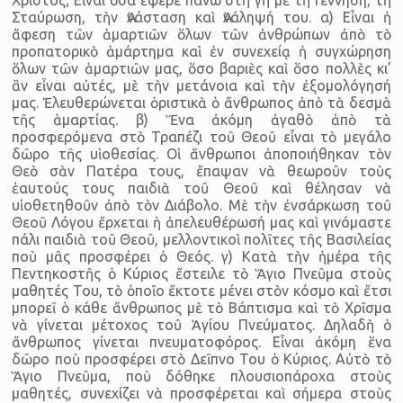
Σταύρωση, τὴν Ἀνάσταση καὶ Ἀνάληψή του. α) Εἶναι ἡ
ἄφεση τῶν ἁμαρτιῶν ὅλων τῶν ἀνθρώπων ἀπὸ τὸ
προπατορικὸ ἁμάρτημα καὶ ἐν συνεχείᾳ ἡ συγχώρηση
ὅλων τῶν ἁμαρτιῶν μας, ὅσο βαριὲς καὶ ὅσο πολλὲς κι’
ἂν εἶναι αὐτές, μὲ τὴν μετάνοια καὶ τὴν ἐξομολόγησή
μας. Ἐλευθερώνεται ὁριστικὰ ὁ ἄνθρωπος ἀπὸ τὰ δεσμὰ
τῆς ἁμαρτίας. β) Ἕνα ἀκόμη ἀγαθὸ ἀπὸ τὰ
προσφερόμενα στὸ Τραπέζι τοῦ Θεοῦ εἶναι τὸ μεγάλο
δῶρο τῆς υἱοθεσίας. Οἱ ἄνθρωποι ἀποποιήθηκαν τὸν
Θεὸ σὰν Πατέρα τους, ἔπαψαν νὰ θεωροῦν τοὺς
ἑαυτούς τους παιδιὰ τοῦ Θεοῦ καὶ θέλησαν νὰ
υἱοθετηθοῦν ἀπὸ τὸν Διάβολο. Μὲ τὴν ἐνσάρκωση τοῦ
Θεοῦ Λόγου ἔρχεται ἡ ἀπελευθέρωσή μας καὶ γινόμαστε
πάλι παιδιὰ τοῦ Θεοῦ, μελλοντικοὶ πολῖτες τῆς Βασιλείας
ποὺ μᾶς προσφέρει ὁ Θεός. γ) Κατὰ τὴν ἡμέρα τῆς
Πεντηκοστῆς ὁ Κύριος ἔστειλε τὸ Ἅγιο Πνεῦμα στοὺς
μαθητές Του, τὸ ὁποῖο ἔκτοτε μένει στὸν κόσμο καὶ ἔτσι
μπορεῖ ὁ κάθε ἄνθρωπος μὲ τὸ Βάπτισμα καὶ τὸ Χρῖσμα
νὰ γίνεται μέτοχος τοῦ Ἁγίου Πνεύματος. Δηλαδὴ ὁ
ἄνθρωπος γίνεται πνευματοφόρος. Εἶναι ἀκόμη ἕνα
δῶρο ποὺ προσφέρει στὸ Δεῖπνο Του ὁ Κύριος. Αὐτὸ τὸ
Ἅγιο Πνεῦμα, ποὺ δόθηκε πλουσιοπάροχα στοὺς
μαθητές, συνεχίζει νὰ προσφέρεται καὶ σήμερα στοὺς