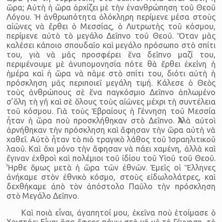
ὥρα; Αὐτὴ ἡ ὥρα ἀρχίζει μὲ τὴν ἐνανθρώπηση τοῦ Θεοῦ
Λόγου. Ἡ ἀνθρωπότητα ὁλόκληρη περίμενε μέσα στοὺς
αἰῶνες νὰ ἔρθει ὁ Μεσσίας, ὁ Λυτρωτὴς τοῦ κόσμου,
περίμενε αὐτὸ τὸ μεγάλο Δεῖπνο τοῦ Θεοῦ. Ὅταν μᾶς
καλέσει κάποιο σπουδαῖο καὶ μεγάλο πρόσωπο στὸ σπίτι
του, γιὰ νὰ μᾶς προσφέρει ἕνα δεῖπνο μαζί του,
περιμένουμε μὲ ἀνυπομονησία πότε θὰ ἔρθει ἐκείνη ἡ
ἡμέρα καὶ ἡ ὥρα νὰ πᾶμε στὸ σπίτι του, διότι αὐτὴ ἡ
πρόσκληση μᾶς περιποιεῖ μεγάλη τιμή. Κάλεσε ὁ Θεὸς
τοὺς ἀνθρώπους σὲ ἕνα παγκόσμιο Δεῖπνο ἁπλωμένο
σ’ὅλη τὴ γῆ καὶ σὲ ὅλους τοὺς αἰῶνες μέχρι τὴ συντέλεια
τοῦ κόσμου. Γιὰ τοὺς Ἑβραίους ἡ Γέννηση τοῦ Μεσσία
ἦταν ἡ ὥρα ποὺ προσκλήθηκαν στὸ Δεῖπνο. Ἀλλὰ αὐτοὶ
ἀρνήθηκαν τὴν πρόσκληση καὶ ἄφησαν τὴν ὥρα αὐτὴ νὰ
χαθεῖ. Αὐτὸ ἦταν τὸ πιὸ τραγικὸ λάθος τοῦ Ἰσραηλιτικοῦ
λαοῦ. Καὶ ὄχι μόνο τὴν ἄφησαν νὰ πάει χαμένη, ἀλλὰ καὶ
ἔγιναν ἐχθροὶ καὶ πολέμιοι τοῦ ἰδίου τοῦ Υἱοῦ τοῦ Θεοῦ.
Ἦρθε ὅμως μετὰ ἡ ὥρα τῶν ἐθνῶν. Ἐμεῖς οἱ Ἕλληνες
ἀνήκαμε στὸν ἐθνικὸ κόσμο, στοὺς εἰδωλολάτρες, καὶ
δεχθήκαμε ἀπὸ τὸν ἀπόστολο Παῦλο τὴν πρόσκληση
στὸ Μεγάλο Δεῖπνο.
Καὶ ποιὰ εἶναι, ἀγαπητοί μου, ἐκεῖνα ποὺ ἑτοίμασε ὁ
Χριστός; Εἶναι ὅσα ἔφερε πάνω στὴ γῆ μὲ τὴ Γέννηση, τὴ