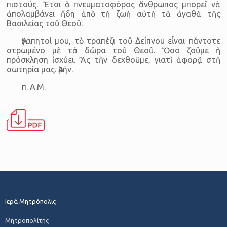
πιστούς. Ἔτσι ὁ πνευματοφόρος ἄνθρωπος μπορεῖ νὰ
ἀπολαμβάνει ἤδη ἀπὸ τὴ ζωὴ αὐτὴ τὰ ἀγαθὰ τῆς
Βασιλείας τοῦ Θεοῦ.
Ἀγαπητοί μου, τὸ τραπέζι τοῦ Δείπνου εἶναι πάντοτε
στρωμένο μὲ τὰ δῶρα τοῦ Θεοῦ. Ὅσο ζοῦμε ἡ
πρόσκληση ἰσχύει. Ἂς τὴν δεχθοῦμε, γιατὶ ἀφορᾷ στὴ
σωτηρία μας. Ἀμήν.
π. Α.Μ.
Ιερά Μητρόπολις
Μητροπολίτης