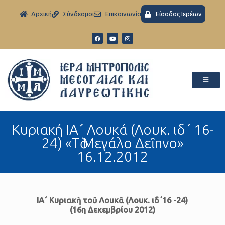
Aρχική
Σύνδεσμοι
Eπικοινωνία
Είσοδος Ιερέων
Κυριακή ΙΑ´ Λουκά (Λουκ. ιδ΄ 16-
24) «Τὸ Μεγάλο Δεῖπνο»
16.12.2012
ΙΑ´ Κυριακὴ τοῦ Λουκᾶ (Λουκ. ιδ΄16 -24)
(16η Δεκεμβρίου 2012)