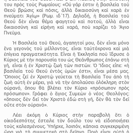
του πρὸς τοὺς Ρωμαίους: «Οὐ γάρ ἐστιν ἡ βασιλεία τοῦ
Θεοῦ βρῶσις καὶ πόσις, ἀλλὰ δικαιοσύνη καὶ χαρὰ ἐν
πνεύματι Ἁγίῳ» (Ρωμ. ιδ΄17). Δηλαδή, ἡ Βασιλεία τοῦ
Θεοῦ δὲν εἶναι θέμα φαγητοῦ καὶ ποτοῦ, ἀλλὰ εἶναι
δικαιοσύνη καὶ εἰρήνη καὶ χαρά, ποὺ χαρίζει τὸ Ἅγιο
Πνεῦμα.
Ἡ Βασιλεία τοῦ Θεοῦ, ἀγαπητοί μου, δὲν εἶναι μόνο
ἕνα γεγονὸς τοῦ μέλλοντος, εἶναι ταὐτόχρονα καὶ μιὰ
ἐπίγεια πραγματικότητα. Εἶναι ἡ Ἐκκλησία ποὺ ἵδρυσε ὁ
Κύριος μὲ τὴν παρουσία του ὡς Θεάνθρωπος ἐπάνω στὴ
γῆ, εἶναι ἡ ἐν Χριστῷ ζωὴ τῶν πιστῶν. Ὁ Ἴδιος εἶπε: «ἡ
βασιλεία τοῦ Θεοῦ ἐντὸς ὑμῶν ἐστι», εἶναι μέσα μας.
Ὅποιος ζεῖ ἐν Χριστῷ γεύεται τὴ Βασιλεία Του ἀπὸ τὴ
ζωὴ αὐτὴ ἐν μέρει, γιὰ νὰ τὴν ἀπολαύσει ὁλόκληρη στὸν
οὐρανό, ὅπου θὰ βλέπει τὸν Κύριο «πρόσωπον πρὸς
πρόσωπον». Γράφει ὁ ἅγιος Συμεὼν ὁ νέος Θεολόγος:
«ὅποιος δὲν δεῖ τὸν Χριστὸ ἐδῶ στὴ γῆ, δὲν θὰ τὸν δεῖ
οὔτε στὸν οὐρανό».
Λέει ἀκόμη ὁ Κύριος στὴν παραβολὴ ὅτι ὁ
οἰκοδεσπότης ἔστειλε τὸν δοῦλο του νὰ εἰδοποιήσει
τοὺς καλεσμένους. Ὑπῆρχε, λοιπόν, κάποια συγκεκριμένη
ὥρα γιὰ τὴ συμμετοχὴ στὸ δεῖπνο. Ποιὰ εἶναι αὐτὴ ἡ