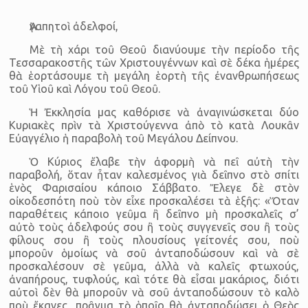
Ἀγαπητοὶ ἀδελφοί,
Μὲ τὴ χάρι τοῦ Θεοῦ διανύουμε τὴν περίοδο τῆς
Τεσσαρακοστῆς τῶν Χριστουγέννων καὶ σὲ δέκα ἡμέρες
θὰ ἑορτάσουμε τὴ μεγάλη ἑορτὴ τῆς ἐνανθρωπήσεως
τοῦ Υἱοῦ καὶ Λόγου τοῦ Θεοῦ.
Ἡ Ἐκκλησία μας καθόρισε νὰ ἀναγινώσκεται δύο
Κυριακὲς πρὶν τὰ Χριστούγεννα ἀπὸ τὸ κατὰ Λουκᾶν
Εὐαγγέλιο ἡ παραβολὴ τοῦ Μεγάλου Δείπνου.
Ὁ Κύριος ἔλαβε τὴν ἀφορμὴ νὰ πεῖ αὐτὴ τὴν
παραβολή, ὅταν ἦταν καλεσμένος γιὰ δεῖπνο στὸ σπίτι
ἑνὸς Φαρισαίου κάποιο Σάββατο. Ἔλεγε δὲ στὸν
οἰκοδεσπότη ποὺ τὸν εἶχε προσκαλέσει τὰ ἑξῆς: «Ὅταν
παραθέτεις κάποιο γεῦμα ἢ δεῖπνο μὴ προσκαλεῖς σ’
αὐτὸ τοὺς ἀδελφούς σου ἢ τοὺς συγγενεῖς σου ἢ τοὺς
φίλους σου ἢ τοὺς πλουσίους γείτονές σου, ποὺ
μποροῦν ὁμοίως νὰ σοῦ ἀνταποδώσουν καὶ νὰ σὲ
προσκαλέσουν σὲ γεῦμα, ἀλλὰ νὰ καλεῖς φτωχούς,
ἀναπήρους, τυφλούς, καὶ τότε θὰ εἶσαι μακάριος, διότι
αὐτοὶ δὲν θὰ μποροῦν νὰ σοῦ ἀνταποδώσουν τὸ καλὸ
ποὺ ἔκανες, πρᾶγμα τὸ ὁποῖο θὰ ἀνταποδώσει ὁ Θεὸς