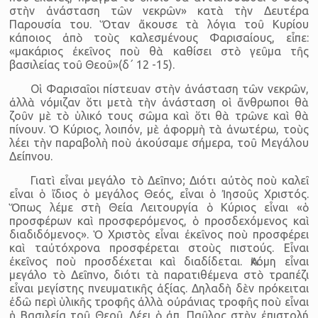
στὴν ἀνάσταση τῶν νεκρῶν» κατὰ τὴν Δευτέρα
Παρουσία του. Ὅταν ἄκουσε τὰ λόγια τοῦ Κυρίου
κάποιος ἀπὸ τοὺς καλεσμένους Φαρισαίους, εἶπε:
«μακάριος ἐκεῖνος ποὺ θὰ καθίσει στὸ γεῦμα τῆς
βασιλείας τοῦ Θεοῦ»(δ΄ 12 -15).
Οἱ Φαρισαῖοι πίστευαν στὴν ἀνάσταση τῶν νεκρῶν,
ἀλλὰ νόμιζαν ὅτι μετὰ τὴν ἀνάσταση οἱ ἄνθρωποι θὰ
ζοῦν μὲ τὸ ὑλικό τους σῶμα καὶ ὅτι θὰ τρῶνε καὶ θὰ
πίνουν. Ὁ Κύριος, λοιπόν, μὲ ἀφορμὴ τὰ ἀνωτέρω, τοὺς
λέει τὴν παραβολὴ ποὺ ἀκούσαμε σήμερα, τοῦ Μεγάλου
Δείπνου.
Γιατὶ εἶναι μεγάλο τὸ Δεῖπνο; Διότι αὐτὸς ποὺ καλεῖ
εἶναι ὁ ἴδιος ὁ μεγάλος Θεός, εἶναι ὁ Ἰησοῦς Χριστός.
Ὅπως λέμε στὴ Θεία Λειτουργία ὁ Κύριος εἶναι «ὁ
προσφέρων καὶ προσφερόμενος, ὁ προσδεχόμενος καὶ
διαδιδόμενος». Ὁ Χριστὸς εἶναι ἐκεῖνος ποὺ προσφέρει
καὶ ταὐτόχρονα προσφέρεται στοὺς πιστούς. Εἶναι
ἐκεῖνος ποὺ προσδέχεται καὶ διαδίδεται. Ἀκόμη εἶναι
μεγάλο τὸ Δεῖπνο, διότι τὰ παρατιθέμενα στὸ τραπέζι
εἶναι μεγίστης πνευματικῆς ἀξίας. Δηλαδὴ δὲν πρόκειται
ἐδῶ περὶ ὑλικῆς τροφῆς ἀλλὰ οὐράνιας τροφῆς ποὺ εἶναι
ἡ Βασιλεία τοῦ Θεοῦ. Λέει ὁ ἀπ. Παῦλος στὴν ἐπιστολή