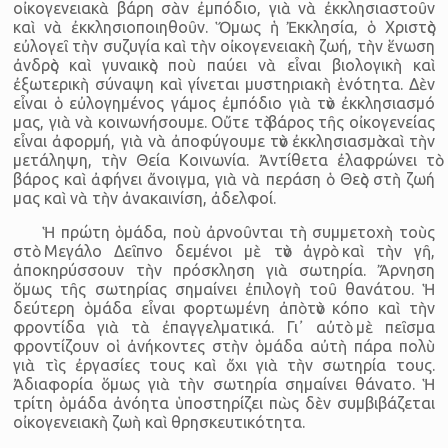
οἰκογενειακὰ βάρη σὰν ἐμπόδιο, γιὰ νὰ ἐκκλησιαστοῦν
καὶ νὰ ἐκκλησιοποιηθοῦν. Ὅμως ἡ Ἐκκλησία, ὁ Χριστὸς
εὐλογεῖ τὴν συζυγία καὶ τὴν οἰκογενειακὴ ζωή, τὴν ἕνωση
ἀνδρὸς καὶ γυναικὸς ποὺ παύει νὰ εἶναι βιολογικὴ καὶ
ἐξωτερικὴ σύναψη καὶ γίνεται μυστηριακὴ ἑνότητα. Δὲν
εἶναι ὁ εὐλογημένος γάμος ἐμπόδιο γιὰ τὸν ἐκκλησιασμό
μας, γιὰ νὰ κοινωνήσουμε. Οὔτε τὸ βάρος τῆς οἰκογενείας
εἶναι ἀφορμή, γιὰ νὰ ἀποφύγουμε τὸν ἐκκλησιασμὸ καὶ τὴν
μετάληψη, τὴν Θεία Κοινωνία. Ἀντίθετα ἐλαφρώνει τὸ
βάρος καὶ ἀφήνει ἄνοιγμα, γιὰ νὰ περάση ὁ Θεὸς στὴ ζωή
μας καὶ νὰ τὴν ἀνακαινίση, ἀδελφοί.
Ἡ πρώτη ὁμάδα, ποὺ ἀρνοῦνται τὴ συμμετοχὴ τοὺς
στὸ Μεγάλο Δεῖπνο δεμένοι μὲ τὸν ἀγρὸ καὶ τὴν γῆ,
ἀποκηρύσσουν τὴν πρόσκληση γιὰ σωτηρία. Ἄρνηση
ὅμως τῆς σωτηρίας σημαίνει ἐπιλογὴ τοῦ θανάτου. Ἡ
δεύτερη ὁμάδα εἶναι φορτωμένη ἀπὸ τὸν κόπο καὶ τὴν
φροντίδα γιὰ τὰ ἐπαγγελματικά. Γι᾿ αὐτὸ μὲ πεῖσμα
φροντίζουν οἱ ἀνήκοντες στὴν ὁμάδα αὐτὴ πάρα πολὺ
γιὰ τὶς ἐργασίες τους καὶ ὄχι γιὰ τὴν σωτηρία τους.
Ἀδιαφορία ὅμως γιὰ τὴν σωτηρία σημαίνει θάνατο. Ἡ
τρίτη ὁμάδα ἀνόητα ὑποστηρίζει πὼς δὲν συμβιβάζεται
οἰκογενειακὴ ζωὴ καὶ θρησκευτικότητα.