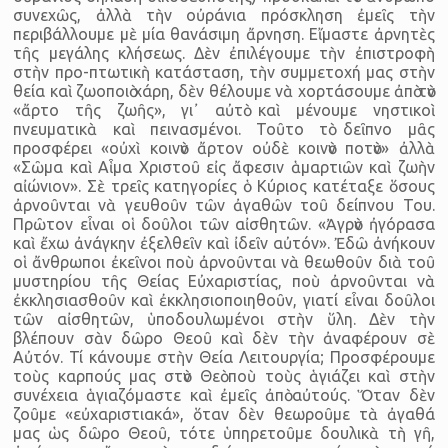
συνεχῶς, ἀλλὰ τὴν οὐράνια πρόσκληση ἐμεῖς τὴν
περιβάλλουμε μὲ μία θανάσιμη ἄρνηση. Εἴμαστε ἀρνητὲς
τῆς μεγάλης κλήσεως. Δὲν ἐπιλέγουμε τὴν ἐπιστροφὴ
στὴν προ-πτωτικὴ κατάσταση, τὴν συμμετοχή μας στὴν
θεία καὶ ζωοποιὸ χάρη, δὲν θέλουμε νὰ χορτάσουμε ἀπὸ τὸν
«ἄρτο τῆς ζωῆς», γι᾿ αὐτὸ καὶ μένουμε νηστικοὶ
πνευματικὰ καὶ πεινασμένοι. Τοῦτο τὸ δεῖπνο μᾶς
προσφέρει «οὐχὶ κοινὸν ἄρτον οὐδὲ κοινὸν ποτὸν» ἀλλὰ
«Σῶμα καὶ Αἷμα Χριστοῦ εἰς ἄφεσιν ἁμαρτιῶν καὶ ζωὴν
αἰώνιον». Σὲ τρεῖς κατηγορίες ὁ Κύριος κατέταξε ὅσους
ἀρνοῦνται νὰ γευθοῦν τῶν ἀγαθῶν τοῦ δείπνου Του.
Πρῶτον εἶναι οἱ δοῦλοι τῶν αἰσθητῶν. «Ἀγρὸν ἠγόρασα
καὶ ἔχω ἀνάγκην ἐξελθεῖν καὶ ἰδεῖν αὐτόν». Ἐδῶ ἀνήκουν
οἱ ἄνθρωποι ἐκεῖνοι ποὺ ἀρνοῦνται νὰ θεωθοῦν διὰ τοῦ
μυστηρίου τῆς Θείας Εὐχαριστίας, ποὺ ἀρνοῦνται νὰ
ἐκκλησιασθοῦν καὶ ἐκκλησιοποιηθοῦν, γιατί εἶναι δοῦλοι
τῶν αἰσθητῶν, ὑποδουλωμένοι στὴν ὕλη. Δὲν τὴν
βλέπουν σὰν δῶρο Θεοῦ καὶ δὲν τὴν ἀναφέρουν σὲ
Αὐτόν. Τί κάνουμε στὴν Θεία Λειτουργία; Προσφέρουμε
τοὺς καρπούς μας στὸν Θεὸ ποὺ τοὺς ἁγιάζει καὶ στὴν
συνέχεια ἁγιαζόμαστε καὶ ἐμεῖς ἀπὸ αὐτούς. Ὅταν δὲν
ζοῦμε «εὐχαριστιακά», ὅταν δὲν θεωροῦμε τὰ ἀγαθά
μας ὡς δῶρο Θεοῦ, τότε ὑπηρετοῦμε δουλικὰ τὴ γῆ,