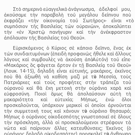
Στὸ σημερινὸ εὐαγγελικὸ ἀνάγνωσμα, ἀδελφοί μου,
ἀκούσαμε τὴν παραβολὴ τοῦ μεγάλου δείπνου ποὺ
ἐκφράζει «τὴν οἰκονομία τοῦ Σωτῆρος»· εἶναι «τὸ
συμπόσιον τῆς Βασιλείας τῶν οὐρανῶν», ἀποκαλύπτει
τὴν «ἐν Χριστῷ πανήγυριν καὶ τὴν ἀνέκφραστον
ἀπόλαυσιν τῆς Βασιλείας τοῦ Θεοῦ».
Εὑρισκόμενος ὁ Κύριος σὲ κάποιο δεῖπνο, ἕνας ἐκ
τῶν συνδαιτυμόνων (ἐπειδὴ προφανῶς ἤθελε καὶ ἄλλους
λόγους καὶ συμβουλὲς νὰ ἀκούση ἀπὸ Αὐτόν) τοῦ εἶπε·
«Μακάριος ὃς φάγεται ἄρτον ἐν τῇ Βασιλείᾳ τοῦ Θεοῦ»
(Λουκ. 14-15), δηλαδὴ εἶναι εὐτυχής, μακάριος, ἐκεῖνος
ποὺ θὰ ἀξιωθῆ νὰ καθίση μαζὶ μὲ τὸν Μεσσία, τοὺς
Πατριάρχες καὶ τοὺς προφῆτες στὴν τράπεζα τοῦ
οὐρανοῦ καὶ θὰ ἔχη μετοχὴ στὴν οὐράνια χαρὰ καὶ
εὐφροσύνη. Ποιοὶ ὅμως θὰ ἀπολαύσουν αὐτὴ τὴ
μακαριότητα καὶ εὐτυχία; Μήπως, ἐνῶ ὅλοι
προσκαλοῦνται, ὑπάρχουν μερικοὶ οἱ ὁποῖοι ἀρνοῦνται
τὴν συμμετοχή τους καὶ χάνουν τὸν οὐράνιο θησαυρό;
Μήπως ὁ οὐράνιος οἰκοδεσπότης γνωστοποιεῖ σὲ ὅλους
τὴν πρόσκληση, ἀλλὰ οἱ προσκαλούμενοι στρέφουν τὰ
νῶτα καὶ παίρνουν ἄλλες κατευθύνσεις; Ἐκεῖνος (ὁ
οὐράνιος δηλαδὴ οἰκοδεσπότης) προσκαλεῖ τὸν ἄνθρωπο