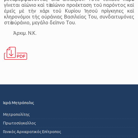
γίνεται αἰώνιο καὶ τὸ αἰώνιο προέκταση τοῦ παρόντος καὶ
ἐμεῖς μὲ τὴν χάρι τοῦ Κυρίου Ἰησοῦ πρίγκηπες καὶ
κληρονόμοι τῆς οὐράνιας Βασιλείας Του, συνδαιτυμόνες
στὸ οὐράνιο, μεγάλο δεῖπνο Του.
Ἀρχιμ. Ν.Κ.
Ιερά Μητρόπολις
Μητροπολίτης
Πρωτοσύγκελλος
Γενικός Αρχιερατικός Επίτροπος