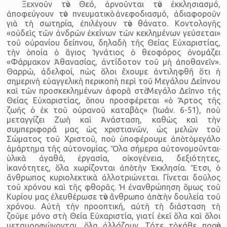
Ξεχνοῦν τὸν Θεό, ἀρνοῦνται τὸν ἐκκλησιασμό,
ἀποφεύγουν τὸν πνευματικὸ ἀνεφοδιασμό, ἀδιαφοροῦν
γιὰ τὴ σωτηρία, ἐπιλέγουν τὸν θάνατο. Κοντολογῆς
«οὐδεὶς τῶν ἀνδρῶν ἐκείνων τῶν κεκλημένων γεύσεται»
τοῦ οὐρανίου δείπνου, δηλαδὴ τῆς Θείας Εὐχαριστίας,
τὴν ὁποία ὁ ἅγιος Ἰγνάτιος ὁ θεοφόρος ὀνομάζει
«Φάρμακον Ἀθανασίας, ἀντίδοτον τοῦ μὴ ἀποθανεῖν».
Θαρρῶ, ἀδελφοί, πὼς ὅλοι ἔχουμε ἀντιληφθῆ ὅτι ἡ
σημερινὴ εὐαγγελικὴ περικοπὴ περὶ τοῦ Μεγάλου Δείπνου
καὶ τῶν προσκεκλημένων ἀφορᾶ στὸ Μεγάλο Δεῖπνο τῆς
Θείας Εὐχαριστίας, ὅπου προσφέρεται «ὁ Ἄρτος τῆς
ζωῆς ὁ ἐκ τοῦ οὐρανοῦ καταβὰς» (Ἰωάν. 6-51), ποὺ
μεταγγίζει Ζωὴ καὶ Ἀνάσταση, καθὼς καὶ τὴν
συμπεριφορά μας ὡς χριστιανῶν, ὡς μελῶν τοῦ
Σώματος τοῦ Χριστοῦ, ποὺ ὑποφέρουμε ἀπὸ τὸ μεγάλο
ἁμάρτημα τῆς αὐτονομίας. Ὅλα σήμερα αὐτονομοῦνται·
ὑλικὰ ἀγαθά, ἐργασία, οἰκογένεια, δεξιότητες,
ἱκανότητες, ὅλα χωρίζονται ἀπὸ τὴν Ἐκκλησία. Ἔτσι, ὁ
ἄνθρωπος κυριολεκτικὰ ἀλλοτριώνεται. Γίνεται δοῦλος
τοῦ χρόνου καὶ τῆς φθορᾶς. Ἡ ἐνανθρώπηση ὅμως τοῦ
Κυρίου μας ἐλευθέρωσε τὸν ἄνθρωπο ἀπὸ τὴν δουλεία τοῦ
χρόνου. Αὐτὴ τὴν προοπτική, αὐτὴ τὴ διάσταση τὴ
ζοῦμε μόνο στὴ Θεία Εὐχαριστία, γιατί ἐκεῖ ὅλα καὶ ὅλοι
μεταμορφώνονται, ὅλα ἀλλάζουν. Τότε τὸ κάθε παρὸν