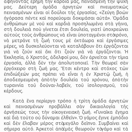
ἀφήνοντας ἔρημη τὴν καρδιά μας, πεινασμένη τὴν ψυχή
μας. Δεύτερη ὁμάδα ἀρνητῶν καὶ πνευματικῶς
πεινασμένων εἶναι οἱ δοῦλοι τῆς ἐργασίας. «Ζεύγη βοῶν
ἠγόρασα πέντε καὶ πορεύομαι δοκιμάσαι αὐτά». Ὁμάδα
ἀνθρώπων μὲ νοῦ καὶ καρδιὰ προσηλωμένα στὰ γήινα,
στὴ δουλειὰ ποὺ γίνεται ἔτσι δουλεία, γιατί ὑποχρεώνει
αὐτοὺς τοὺς ἀνθρώπους νὰ εἶναι ὑποταγμένοι στὸ χρόνο,
νὰ μετρᾶνε τὴ ζωή τους μὲ ὀχτάωρα καὶ ἐργάσιμες
μέρες, νὰ δυσκολεύονται νὰ καταλάβουν ὅτι ἐργάζονται
γιὰ νὰ ζοῦν καὶ ὄχι ὅτι ζοῦν γιὰ νὰ ἐργάζονται. Ἡ
Ἐκκλησία, ὁ Χριστός, ἀδελφοί μου, δὲν ἀρνεῖται τὴν τίμια
ἐργασία, ἀλλὰ δὲν τὴν ἀπολυτοποιεῖ. Τὴν θεωρεῖ σὰν
ἐργόχειρο στὴ ζωή μας. Ἔτσι κέντρο καὶ στόχος τῶν
ἐπιδιώξεών μας πρέπει νὰ εἶναι ἡ ἐν Χριστῷ ζωή, ἡ
ἀποδεσμευμένη ἀπὸ τὴν δουλεία τοῦ χρόνου, ἀπὸ τὴν
τυραννία τοῦ δοῦναι-λαβεῖν, τοῦ ἰσολογισμοῦ, τοῦ
κέρδους.
Κατὰ ἕνα περίεργο τρόπο ἡ τρίτη ὁμάδα ἀρνητῶν
καὶ πεινασμένων προβάλλει σὰν δικαιολογία τῆς
ἀρνήσεώς τους τὴν οἰκογενειακὴ ζωή. «Γυναῖκα ἔγημα
καὶ διὰ τοῦτο οὐ δύναμαι ἐλθεῖν». Ὁ γάμος ἔγινε ἐμπόδιο
καὶ δὲν ἔλαβαν μέρος στὸ μεγάλο δεῖπνο. Συμβαίνει καὶ
σήμερα αὐτό. Ἀρκετοὶ ἀπὸ ἐμᾶς θεωροῦν τὸ γάμο καὶ τὰ