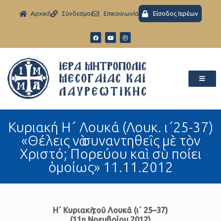
Aρχική
Σύνδεσμοι
Eπικοινωνία
Είσοδος Ιερέων
Κυριακή Η´ Λουκά (Λουκ. ι΄25-37)
«Θέλεις νὰ συναντηθεῖς μὲ τὸν
Χριστό; Πορεύου καὶ σὺ ποίει
ὁμοίως» 11.11.2012
Η´ Κυριακὴ τοῦ Λουκᾶ (ι´ 25–37)
(11η Νοεμβρίου 2012)