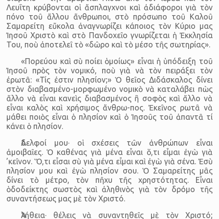
Λευΐτη κρύβονται οἱ ἄσπλαγχνοι καὶ ἀδιάφοροι γιὰ τὸν
πόνο τοῦ ἄλλου ἄνθρωποι, στὸ πρόσωπο τοῦ Καλοῦ
Σαμαρείτη εὔκολα ἀναγνωρίζει κάποιος τὸν Κύριο μας
Ἰησοῦ Χριστὸ καὶ στὸ Πανδοχεῖο γνωρίζεται ἡ Ἐκκλησία
Του, ποὺ ἀποτελεῖ τὸ «δῶρο καὶ τὸ μέσο τῆς σωτηρίας».
«Πορεύου καὶ σὺ ποίει ὁμοίως» εἶναι ἡ ὑπόδειξη τοῦ
Ἰησοῦ πρὸς τὸν νομικό, ποὺ γιὰ νὰ τὸν πειράξει τὸν
ἐρωτᾶ: «Τίς ἐστιν πλησίον;» Ὁ θεῖος Διδάσκαλος δίνει
στὸν διαβασμένο-μορφωμένο νομικὸ νὰ καταλάβει πὼς
ἄλλο νὰ εἶναι κανεὶς διαβασμένος ἢ σοφὸς καὶ ἄλλο νὰ
εἶναι καλὸς καὶ χρήσιμος ἄνθρω-πος. Ἐκεῖνος ρωτᾶ νὰ
μάθει ποιὸς εἶναι ὁ πλησίον καὶ ὁ Ἰησοῦς τοῦ ἀπαντᾶ τί
κάνει ὁ πλησίον.
Ἀδελφοί μου· οἱ σχέσεις τῶν ἀνθρώπων εἶναι
ἀμοιβαῖες. Ὁ καθένας γιὰ μένα εἶναι ὅ,τι εἶμαι ἐγὼ γιὰ
’κεῖνον. Ὅ,τι εἶσαι σὺ γιὰ μένα εἶμαι καὶ ἐγὼ γιὰ σένα. Ἐσὺ
πλησίον μου καὶ ἐγὼ πλησίον σου. Ὁ Σαμαρείτης μᾶς
δίνει τὸ μέτρο, τὸν πῆχυ τῆς χρηστότητας. Εἶναι
ὁδοδείκτης σωστὸς καὶ ἀληθινὸς γιὰ τὸν δρόμο τῆς
συναντήσεως μας μὲ τὸν Χριστό.
Ἀλήθεια· θέλεις νὰ συναντηθεῖς μὲ τὸν Χριστό;