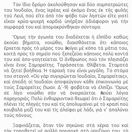
Τὸν ἴδιο δρόμο ἀκολούθησαν καὶ δύο συμπατριῶτες
του Ἰουδαῖοι, ἕνας ἱερέας καὶ ἀκόμα ἕνας ἐκ τῆς φυλῆς
τοῦ Λευΐ, ποὺ εἴτε ἀπὸ τὸν φόβο τῶν ληστῶν εἴτε γιατὶ
εἶχαν κρύα-ψυχρὴ καρδιὰ ὑπῆρξαν ἀδιάφοροι γιὰ τὴν
συμφορά του καὶ ἀπομακρύνθηκαν σύντομα.
Ὅμως τὴν ἀγωνία του διαδέχεται ἡ ἐλπίδα· καθὼς
ἀκούει βήματα, νοιώθει, διαισθάνεται ὅτι κάποιος
ἔρχεται πρὸς τὸ μέρος του. Ἀνοίγει μὲ κόπο τὰ μάτια του,
κοιτᾶ πρὸς τὸ σημεῖο ποὺ ξεπεζεύει κάποιος πολὺ κοντά
του καὶ ἀπο-γοητεύεται. Ὁ ἄνθρωπος ποὺ τὸν πλησιάζει
εἶναι ἕνας Σαμαρείτης. Ταράσσεται. Θλίβεται. Σταματᾶ
νὰ ζητεῖ βοήθεια. Ἡ ταραχή του εἶναι μεγάλη. Τὸ στόμα
του στεγνό. «Οὐ γάρ συγχρῶνται Ἰουδαῖοι, Σαμαρείταις»,
καὶ ἐπειδὴ οἱ Ἰουδαῖοι ἀποφεύγουν κάθε ἐπικοινωνία μὲ
τοὺς Σαμαρεῖτες (Ἰωαν. Δ΄-9) φοβᾶται νὰ ἐλπίζει. Ὅμως
σὲ λίγο νοιώθει σὰν νὰ ὀνειρεύεται. Ἀκούει λόγια
παρηγοριᾶς. Πολὺ ἐνθαρρυντικὸ θεωρεῖ ὅτι ὁ Σαμαρείτης
πλένει τὶς πληγές του καὶ τὶς ἀπολυμαίνει μὲ τὸ κρασὶ ποὺ
κουβαλᾶ μαζί του καὶ τὶς ἀλείφει μὲ λάδι, γιὰ ν’ ἀπαλύνει
τοὺς πόνους.
Ξαφνιάζεται, ὅταν τὸν σηκώνει στὰ χέρια του καὶ
τὸν τοποθετεῖ μὲ πολλὴ προσοχὴ στὸ ὑποζύγιο του, τὸ