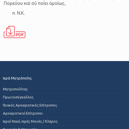
Πορεύου καὶ σὺ ποίει ὁμοίως..
π. Ν.Κ.
Ιερά Μητρόπολις
Μητροπολίτης
Πρωτοσύγκελλος
Γενικός Αρχιερατικός Επίτροπος
Αρχιερατικοί Επίτροποι
Ιεροί Ναοί, Ιερές Μονές / Κλήρος