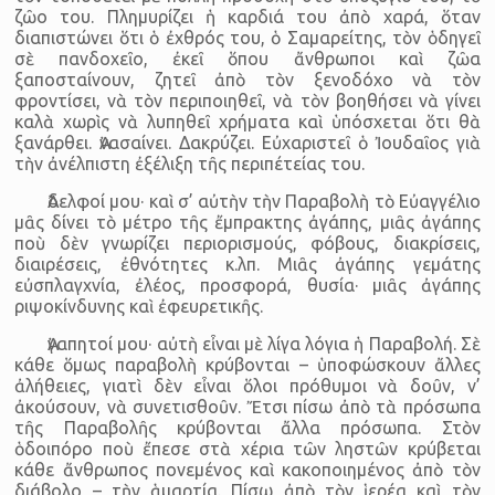
ζῶο του. Πλημυρίζει ἡ καρδιά του ἀπὸ χαρά, ὅταν
διαπιστώνει ὅτι ὁ ἐχθρός του, ὁ Σαμαρείτης, τὸν ὁδηγεῖ
σὲ πανδοχεῖο, ἐκεῖ ὅπου ἄνθρωποι καὶ ζῶα
ξαποσταίνουν, ζητεῖ ἀπὸ τὸν ξενοδόχο νὰ τὸν
φροντίσει, νὰ τὸν περιποιηθεῖ, νὰ τὸν βοηθήσει νὰ γίνει
καλὰ χωρὶς νὰ λυπηθεῖ χρήματα καὶ ὑπόσχεται ὅτι θὰ
ξανάρθει. Ἀνασαίνει. Δακρύζει. Εὐχαριστεῖ ὁ Ἰουδαῖος γιὰ
τὴν ἀνέλπιστη ἐξέλιξη τῆς περιπέτείας του.
Ἀδελφοί μου· καὶ σ’ αὐτὴν τὴν Παραβολὴ τὸ Εὐαγγέλιο
μᾶς δίνει τὸ μέτρο τῆς ἔμπρακτης ἀγάπης, μιᾶς ἀγάπης
ποὺ δὲν γνωρίζει περιορισμούς, φόβους, διακρίσεις,
διαιρέσεις, ἐθνότητες κ.λπ. Μιᾶς ἀγάπης γεμάτης
εὐσπλαγχνία, ἐλέος, προσφορά, θυσία· μιᾶς ἀγάπης
ριψοκίνδυνης καὶ ἐφευρετικῆς.
Ἀγαπητοί μου· αὐτὴ εἶναι μὲ λίγα λόγια ἡ Παραβολή. Σὲ
κάθε ὅμως παραβολὴ κρύβονται – ὑποφώσκουν ἄλλες
ἀλήθειες, γιατὶ δὲν εἶναι ὅλοι πρόθυμοι νὰ δοῦν, ν’
ἀκούσουν, νὰ συνετισθοῦν. Ἔτσι πίσω ἀπὸ τὰ πρόσωπα
τῆς Παραβολῆς κρύβονται ἄλλα πρόσωπα. Στὸν
ὁδοιπόρο ποὺ ἔπεσε στὰ χέρια τῶν ληστῶν κρύβεται
κάθε ἄνθρωπος πονεμένος καὶ κακοποιημένος ἀπὸ τὸν
διάβολο – τὴν ἁμαρτία. Πίσω ἀπὸ τὸν ἱερέα καὶ τὸν