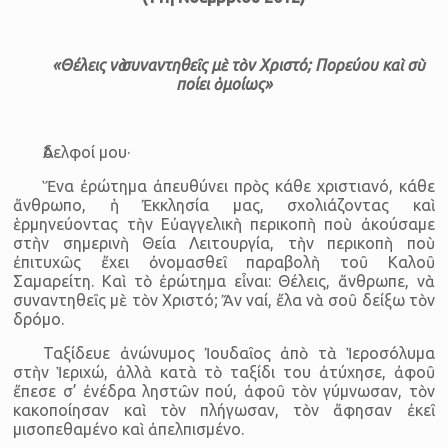
«Θέλεις νὰ συναντηθεῖς μὲ τὸν Χριστό; Πορεύου καὶ σὺ
ποίει ὁμοίως»
Ἀδελφοί μου·
Ἕνα ἐρώτημα ἀπευθύνει πρὸς κάθε χριστιανό, κάθε
ἄνθρωπο, ἡ Ἐκκλησία μας, σχολιάζοντας καὶ
ἑρμηνεύοντας τὴν Εὐαγγελικὴ περικοπὴ ποὺ ἀκούσαμε
στὴν σημερινὴ Θεία Λειτουργία, τὴν περικοπὴ ποὺ
ἐπιτυχῶς ἔχει ὀνομασθεῖ παραβολὴ τοῦ Καλοῦ
Σαμαρείτη. Καὶ τὸ ἐρώτημα εἶναι: Θέλεις, ἄνθρωπε, νὰ
συναντηθεῖς μὲ τὸν Χριστό; Ἄν ναί, ἔλα νὰ σοῦ δείξω τὸν
δρόμο.
Ταξίδευε ἀνώνυμος Ἰουδαῖος ἀπὸ τὰ Ἱεροσόλυμα
στὴν Ἱεριχώ, ἀλλὰ κατὰ τὸ ταξίδι του ἀτύχησε, ἀφοῦ
ἔπεσε σ’ ἐνέδρα ληστῶν πού, ἀφοῦ τὸν γύμνωσαν, τὸν
κακοποίησαν καὶ τὸν πλήγωσαν, τὸν ἄφησαν ἐκεῖ
μισοπεθαμένο καὶ ἀπελπισμένο.