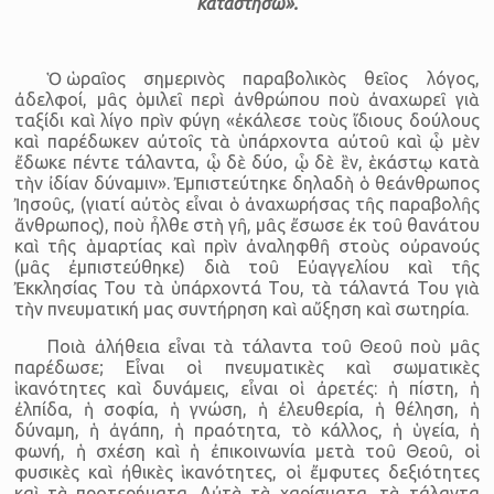
καταστήσω».
Ὁ ὡραῖος σημερινὸς παραβολικὸς θεῖος λόγος,
ἀδελφοί, μᾶς ὁμιλεῖ περὶ ἀνθρώπου ποὺ ἀναχωρεῖ γιὰ
ταξίδι καὶ λίγο πρὶν φύγη «ἐκάλεσε τοὺς ἴδιους δούλους
καὶ παρέδωκεν αὐτοῖς τὰ ὑπάρχοντα αὐτοῦ καὶ ᾧ μὲν
ἔδωκε πέντε τάλαντα, ᾧ δὲ δύο, ᾧ δὲ ἓν, ἑκάστῳ κατὰ
τὴν ἰδίαν δύναμιν». Ἐμπιστεύτηκε δηλαδὴ ὁ θεάνθρωπος
Ἰησοῦς, (γιατί αὐτὸς εἶναι ὁ ἀναχωρήσας τῆς παραβολῆς
ἄνθρωπος), ποὺ ἦλθε στὴ γῆ, μᾶς ἔσωσε ἐκ τοῦ θανάτου
καὶ τῆς ἁμαρτίας καὶ πρὶν ἀναληφθῆ στοὺς οὐρανούς
(μᾶς ἐμπιστεύθηκε) διὰ τοῦ Εὐαγγελίου καὶ τῆς
Ἐκκλησίας Του τὰ ὑπάρχοντά Του, τὰ τάλαντά Του γιὰ
τὴν πνευματική μας συντήρηση καὶ αὔξηση καὶ σωτηρία.
Ποιὰ ἀλήθεια εἶναι τὰ τάλαντα τοῦ Θεοῦ ποὺ μᾶς
παρέδωσε; Εἶναι οἱ πνευματικὲς καὶ σωματικὲς
ἱκανότητες καὶ δυνάμεις, εἶναι οἱ ἀρετές: ἡ πίστη, ἡ
ἐλπίδα, ἡ σοφία, ἡ γνώση, ἡ ἐλευθερία, ἡ θέληση, ἡ
δύναμη, ἡ ἀγάπη, ἡ πραότητα, τὸ κάλλος, ἡ ὑγεία, ἡ
φωνή, ἡ σχέση καὶ ἡ ἐπικοινωνία μετὰ τοῦ Θεοῦ, οἱ
φυσικὲς καὶ ἠθικὲς ἱκανότητες, οἱ ἔμφυτες δεξιότητες
καὶ τὰ προτερήματα. Αὐτὰ τὰ χαρίσματα, τὰ τάλαντα