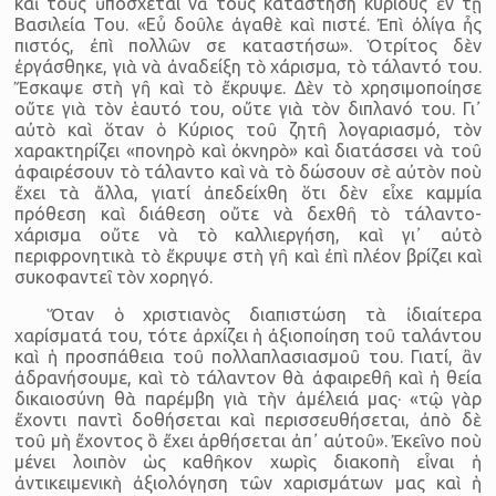
καὶ τοὺς ὑπόσχεται νὰ τοὺς καταστήση κυρίους ἐν τῇ
Βασιλεία Του. «Εὖ δοῦλε ἀγαθὲ καὶ πιστέ. Ἐπὶ ὀλίγα ἦς
πιστός, ἐπὶ πολλῶν σε καταστήσω». Ὁ τρίτος δὲν
ἐργάσθηκε, γιὰ νὰ ἀναδείξη τὸ χάρισμα, τὸ τάλαντό του.
Ἔσκαψε στὴ γῆ καὶ τὸ ἔκρυψε. Δὲν τὸ χρησιμοποίησε
οὔτε γιὰ τὸν ἑαυτό του, οὔτε γιὰ τὸν διπλανό του. Γι᾿
αὐτὸ καὶ ὅταν ὁ Κύριος τοῦ ζητῆ λογαριασμό, τὸν
χαρακτηρίζει «πονηρὸ καὶ ὀκνηρὸ» καὶ διατάσσει νὰ τοῦ
ἀφαιρέσουν τὸ τάλαντο καὶ νὰ τὸ δώσουν σὲ αὐτὸν ποὺ
ἔχει τὰ ἄλλα, γιατί ἀπεδείχθη ὅτι δὲν εἶχε καμμία
πρόθεση καὶ διάθεση οὔτε νὰ δεχθῆ τὸ τάλαντο-
χάρισμα οὔτε νὰ τὸ καλλιεργήση, καὶ γι᾿ αὐτὸ
περιφρονητικὰ τὸ ἔκρυψε στὴ γῆ καὶ ἐπὶ πλέον βρίζει καὶ
συκοφαντεῖ τὸν χορηγό.
Ὅταν ὁ χριστιανὸς διαπιστώση τὰ ἰδιαίτερα
χαρίσματά του, τότε ἀρχίζει ἡ ἀξιοποίηση τοῦ ταλάντου
καὶ ἡ προσπάθεια τοῦ πολλαπλασιασμοῦ του. Γιατί, ἂν
ἀδρανήσουμε, καὶ τὸ τάλαντον θὰ ἀφαιρεθῆ καὶ ἡ θεία
δικαιοσύνη θὰ παρέμβη γιὰ τὴν ἀμέλειά μας· «τῷ γὰρ
ἔχοντι παντὶ δοθήσεται καὶ περισσευθήσεται, ἀπὸ δὲ
τοῦ μὴ ἔχοντος ὃ ἔχει ἀρθήσεται ἀπ᾿ αὐτοῦ». Ἐκεῖνο ποὺ
μένει λοιπὸν ὡς καθῆκον χωρὶς διακοπὴ εἶναι ἡ
ἀντικειμενικὴ ἀξιολόγηση τῶν χαρισμάτων μας καὶ ἡ