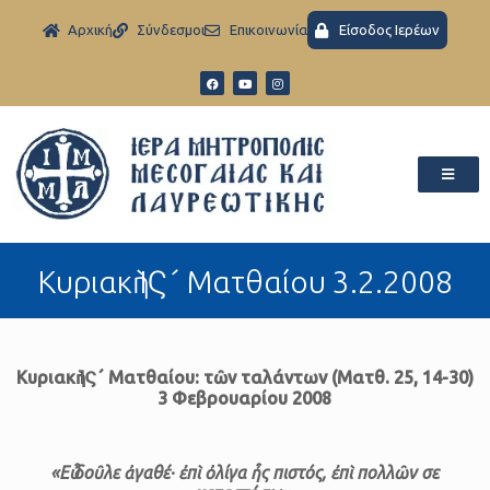
Aρχική
Σύνδεσμοι
Eπικοινωνία
Είσοδος Ιερέων
Κυριακὴ ΙϚ´ Ματθαίου 3.2.2008
Κυριακὴ ΙϚ´ Ματθαίου: τῶν ταλάντων
(Ματθ. 25, 14-30)
3 Φεβρουαρίου 2008
«Εὖ δοῦλε ἀγαθέ· ἐπὶ ὀλίγα ἦς πιστός, ἐπὶ πολλῶν σε