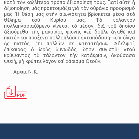
κατὰ τὸν καλλίτερο τρόπο ἀξιοποίησή τους. Γιατί αὐτὴ ἡ
ἀξιοποίηση μᾶς προετοιμάζει γιὰ τὸν οὐράνιο προορισμό
μας. Ἡ θέση μας στὴν αἰωνιότητα βρίσκεται μέσα στὸ
θέλημα τοῦ Κυρίου μας. Τὸ τάλαντον
πολλαπλασιαζόμενο γίνεται τὸ μέσον, διὰ τοῦ ὁποίου
ἀξιούμεθα τῆς μακαρίας φωνῆς «εὖ δοῦλε ἀγαθὲ καὶ
πιστέ» καὶ προξενεῖ πολλαπλάσια ἀνταπόδοση· «ἐπὶ ὀλίγα
ἧς πιστός, ἐπὶ πολλῶν σε καταστήσω». Ἀδελφοί,
ἐπίκαιρος ὁ ἱερὸς ὑμνωδός, ὅταν συνιστᾶ· «τοῦ
κρύψαντος τὸ τάλαντον τὴν κατάκρισιν, ἀκούσασα
ψυχή, μὴ κρύπτε λόγον καὶ χάρισμα Θεοῦ».
Ἀρχιμ. Ν. Κ.