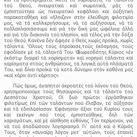
τοῦ Θεοῦ, πνευματικὰ καὶ σωματικά, μᾶς τὰ
ἐμπιστεύτηκε ὡς πνευματικὸ κεφάλαιο καὶ αὐξητικὴ
παρακαταθήκη καὶ «ἤλπιζεν» στὴν ἐλεύθερη φιλοτιμία
μας, νὰ τὰ καλλιεργήσουμε, νὰ τὰ αὐξήσουμε, νὰ τὰ
πολλαπλασιάσουμε καὶ γιὰ τὴν δική μας ὠφέλεια ἀλλὰ
καὶ γιὰ τὴν διακονία τοῦ πλησίον, καὶ τέλος γιὰ τὴν δόξα
τοῦ Θεοῦ. Κανένα δὲν ἄφησε ὁ Θεὸς χωρὶς προῖκα, χωρὶς
τάλαντα. Ὅλους τοὺς ἐπροίκισε,τοὺς ἐκόσμησε, τοὺς
ἐφοδίασε μὲ τὰ τάλαντά Του. Ὁ δωρεοδότης Κύριος «ἐν
ἑκάστῳ διαιρεῖ τὰ χαρίσματα» καὶ χορηγεῖ τάλαντα καὶ
χαρίσματα στοὺς ἀνθρώπους, τὰ λογικὰ αὐτὰ πλάσματά
Του, καὶ δίνει προῖκα τὰ κατὰ δύναμιν στὸν καθένα μας
«καὶ χάριν ἀντὶ χάριτος».
Πῶς ὅμως, ἀγαπητοὶ ἀκροατὲς τοῦ λόγου τοῦ Θεοῦ,
χρησιμοποιοῦμε τοὺς θησαυροὺς καὶ τὰ τάλαντα τοῦ
Δεσπότου Χριστοῦ; Οἱ δυὸ πρῶτοι ἐργάσθηκαν
φιλοτίμως ἐπὶ τῶν ταλάντων ποὺ ἔλαβαν, τὰ αὔξησαν
καὶ τὰ ἐδιπλασίασαν. Ἐφάνησαν ἄξιοι τοῦ Κυρίου τους
καὶ ἐκείνων ποὺ τοὺς ἐμπιστεύθηκε, δηλ. τῶν
χαρισμάτων, καὶ μὲ αἴσθηση εὐθύνης Τὸν περίμεναν, γιὰ
νὰ τοῦ ἀποδώσουν λογαριασμό. Γι᾿ αὐτὸ καὶ ὁ Κύριός
Τους, ὅταν «συναίρῃ λόγον μετ᾿ αὐτῶν», τοὺς ἐπαινεῖ