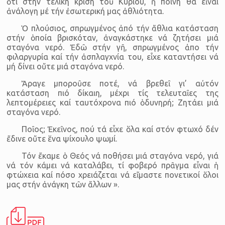
ὅτι στήν τελική κρίση τοῦ Κυρίου, ἡ ποινή θά εἶναι
ἀνάλογη μέ τήν ἐσωτερική μας ἀθλιότητα.
Ὁ πλούσιος, σπρωγμένος ἀπό τήν ἄθλια κατάσταση
στήν ὁποία βρισκόταν, ἀναγκάστηκε νά ζητήσει μιά
σταγόνα νερό. Ἐδῶ στήν γῆ, σπρωγμένος ἀπο τήν
φιλαργυρία καί τήν ἀσπλαγχνία του, εἶχε καταντήσει νά
μή δίνει οὔτε μιά σταγόνα νερό.
Ἄραγε μποροῦσε ποτέ, νά βρεθεῖ γι’ αὐτόν
κατάσταση πιό δίκαιη, μέχρι τίς τελευταῖες της
λεπτομέρειες καί ταυτόχρονα πιό ὁδυνηρή; Ζητάει μιά
σταγόνα νερό.
Ποῖος; Ἐκεῖνος, πού τά εἶχε ὅλα καί στόν φτωχό δέν
ἔδινε οὔτε ἕνα ψίχουλο ψωμί.
Τόν ἔκαμε ὁ Θεός νά ποθήσει μιά σταγόνα νερό, γιά
νά τόν κάμει νά καταλάβει, τί φοβερό πρᾶγμα εἶναι ἡ
φτώχεια καί πόσο χρειάζεται νά εἴμαστε πονετικοί ὅλοι
μας στήν ἀνάγκη τῶν ἄλλων ».