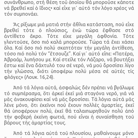
συνάνθρωπο, στή θέση τοῦ ὁποίου θά μποροῦσε κάποτε
νά βρεθεῖ καί ὁ ἴδιος• καί εἶχε γι᾿ αὐτό τόν λόγο χρέος νά
τόν συμπονάει.
Ἄς ρίξωμε μιά ματιά στήν ἄθλια κατάσταση, πού εἶχε
βρεθεῖ τότε ὁ πλούσιος, ἐνῶ τώρα ἔφθασε στό
ἀντίθετο ἄκρο. Τότε εἶχε μεγάλη ἀφθονία. Τότε
γλεντοῦσε, ὅσο πιό καλά μποροῦσε. Τώρα τά ἔχει χάσει
ὅλα. Καί ὅσο πιό πολύ σκεπτόταν τήν μεγάλη ἀντίθεση,
τόσο πιό πολύ τόν “ἔτσουζε”. Καί γι᾿ αὐτό εἶπε: «Πατέρα,
Ἀβραάμ, λυπήσου με. Καί στεῖλε τόν Λάζαρο, νά βουτήξει
ἔστω καί ἕνα δάχτυλό του σέ νερό, νά μοῦ δροσίσει λίγο
τήν γλῶσσα, διότι ὑποφέρω πολύ μέσα σέ αὐτές τίς
φλόγες» (Λουκ. 16,24).
Ἀπό τά λόγια αὐτά, ἀσφαλῶς δέν πρέπει νά βγάλωμε
τό συμπέρασμα, ὅτι ἀρκεῖ ἐκεῖ μιά σταγόνα νερό, γιά νά
μᾶς ἀνακουφίσει καί νά μᾶς δροσίσει. Τά λόγια αὐτά μᾶς
λένε μόνο, ὅτι ἐκεῖνοι πού ἔχουν πολλές ἁμαρτίες, ἐκεῖ
θά ὑποφέρουν πολύ, ἐκεῖ θά ταλαιπωρηθοῦν πολύ ἀπό
τήν φοβερή ἐκείνη φωτιά, πού εἶναι ἡ συναίσθηση τοῦ
βάρους τῆς ἁμαρτίας τους.
Ἀπό τά λόγια αὐτά τοῦ πλουσίου, μαθαίνουμε μόνο