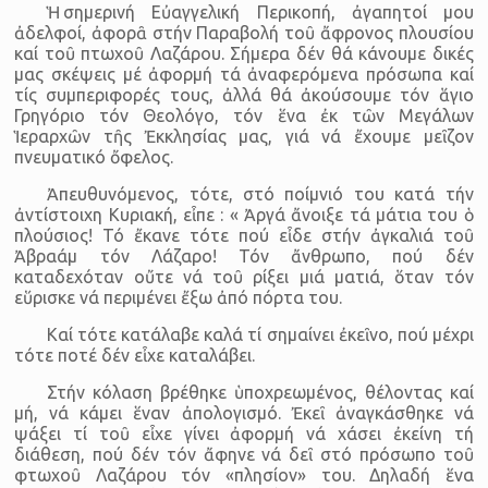
Ἡ σημερινή Εὐαγγελική Περικοπή, ἀγαπητοί μου
ἀδελφοί, ἀφορᾶ στήν Παραβολή τοῦ ἄφρονος πλουσίου
καί τοῦ πτωχοῦ Λαζάρου. Σήμερα δέν θά κάνουμε δικές
μας σκέψεις μέ ἀφορμή τά ἀναφερόμενα πρόσωπα καί
τίς συμπεριφορές τους, ἀλλά θά ἀκούσουμε τόν ἅγιο
Γρηγόριο τόν Θεολόγο, τόν ἕνα ἐκ τῶν Μεγάλων
Ἱεραρχῶν τῆς Ἐκκλησίας μας, γιά νά ἔχουμε μεῖζον
πνευματικό ὄφελος.
Ἀπευθυνόμενος, τότε, στό ποίμνιό του κατά τήν
ἀντίστοιχη Κυριακή, εἶπε : « Ἀργά ἄνοιξε τά μάτια του ὁ
πλούσιος! Τό ἔκανε τότε πού εἶδε στήν ἀγκαλιά τοῦ
Ἀβραάμ τόν Λάζαρο! Τόν ἄνθρωπο, πού δέν
καταδεχόταν οὔτε νά τοῦ ρίξει μιά ματιά, ὅταν τόν
εὕρισκε νά περιμένει ἔξω ἀπό πόρτα του.
Καί τότε κατάλαβε καλά τί σημαίνει ἐκεῖνο, πού μέχρι
τότε ποτέ δέν εἶχε καταλάβει.
Στήν κόλαση βρέθηκε ὑποχρεωμένος, θέλοντας καί
μή, νά κάμει ἕναν ἀπολογισμό. Ἐκεῖ ἀναγκάσθηκε νά
ψάξει τί τοῦ εἶχε γίνει ἀφορμή νά χάσει ἐκείνη τή
διάθεση, πού δέν τόν ἄφηνε νά δεῖ στό πρόσωπο τοῦ
φτωχοῦ Λαζάρου τόν «πλησίον» του. Δηλαδή ἕνα