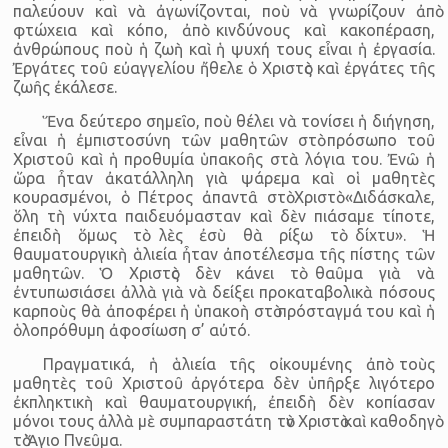
παλεύουν καὶ νὰ ἀγωνίζονται, ποὺ νὰ γνωρίζουν ἀπὸ
φτώχεια καὶ κόπο, ἀπὸ κινδύνους καὶ κακοπέραση,
ἀνθρώπους ποὺ ἡ ζωὴ καὶ ἡ ψυχή τους εἶναι ἡ ἐργασία.
Ἐργάτες τοῦ εὐαγγελίου ἤθελε ὁ Χριστὸς καὶ ἐργάτες τῆς
ζωῆς ἐκάλεσε.
Ἕνα δεύτερο σημεῖο, ποὺ θέλει νὰ τονίσει ἡ διήγηση,
εἶναι ἡ ἐμπιστοσύνη τῶν μαθητῶν στὸ πρόσωπο τοῦ
Χριστοῦ καὶ ἡ προθυμία ὑπακοῆς στὰ λόγια του. Ἐνῶ ἡ
ὥρα ἦταν ἀκατάλληλη γιὰ ψάρεμα καὶ οἱ μαθητὲς
κουρασμένοι, ὁ Πέτρος ἀπαντᾶ στὸ Χριστὸ «Διδάσκαλε,
ὅλη τὴ νύχτα παιδευόμασταν καὶ δὲν πιάσαμε τίποτε,
ἐπειδὴ ὅμως τὸ λὲς ἐσὺ θὰ ρίξω τὸ δίχτυ». Ἡ
θαυματουργικὴ ἁλιεία ἦταν ἀποτέλεσμα τῆς πίστης τῶν
μαθητῶν. Ὁ Χριστὸς δὲν κάνει τὸ θαῦμα γιὰ νὰ
ἐντυπωσιάσει ἀλλὰ γιὰ νὰ δείξει προκαταβολικὰ πόσους
καρποὺς θὰ ἀποφέρει ἡ ὑπακοὴ στὸ πρόσταγμά του καὶ ἡ
ὁλοπρόθυμη ἀφοσίωση σ’ αὐτό.
Πραγματικά, ἡ ἁλιεία τῆς οἰκουμένης ἀπὸ τοὺς
μαθητὲς τοῦ Χριστοῦ ἀργότερα δὲν ὑπῆρξε λιγότερο
ἐκπληκτικὴ καὶ θαυματουργική, ἐπειδὴ δὲν κοπίασαν
μόνοι τους ἀλλὰ μὲ συμπαραστάτη τὸν Χριστὸ καὶ καθοδηγὸ
τὸ Ἅγιο Πνεῦμα.