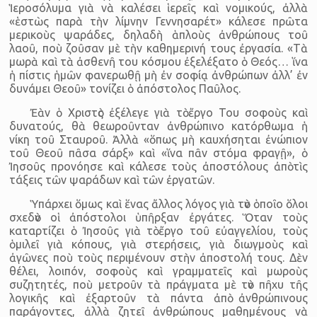
Ἱεροσόλυμα γιὰ νὰ καλέσει ἱερεῖς καὶ νομικούς, ἀλλὰ
«ἑστὼς παρὰ τὴν λίμνην Γεννησαρέτ» κάλεσε πρῶτα
μερικοὺς ψαράδες, δηλαδὴ ἁπλοὺς ἀνθρώπους τοῦ
λαοῦ, ποὺ ζοῦσαν μὲ τὴν καθημερινή τους ἐργασία. «Τὰ
μωρὰ καὶ τὰ ἀσθενῆ του κόσμου ἐξελέξατο ὁ Θεός… ἵνα
ἡ πίστις ἡμῶν φανερωθῇ μὴ ἐν σοφίᾳ ἀνθρώπων ἀλλ’ ἐν
δυνάμει Θεοῦ» τονίζει ὁ ἀπόστολος Παῦλος.
Ἐὰν ὁ Χριστὸς ἐξέλεγε γιὰ τὸ ἔργο Του σοφοὺς καὶ
δυνατούς, θὰ θεωροῦνταν ἀνθρώπινο κατόρθωμα ἡ
νίκη τοῦ Σταυροῦ. Ἀλλὰ «ὅπως μὴ καυχήσηται ἐνώπιον
τοῦ Θεοῦ πᾶσα σάρξ» καὶ «ἵνα πᾶν στόμα φραγῇ», ὁ
Ἰησοῦς προνόησε καὶ κάλεσε τοὺς ἀποστόλους ἀπὸ τὶς
τάξεις τῶν ψαράδων καὶ τῶν ἐργατῶν.
Ὑπάρχει ὅμως καὶ ἕνας ἄλλος λόγος γιὰ τὸν ὁποῖο ὅλοι
σχεδὸν οἱ ἀπόστολοι ὑπῆρξαν ἐργάτες. Ὅταν τοὺς
καταρτίζει ὁ Ἰησοῦς γιὰ τὸ ἔργο τοῦ εὐαγγελίου, τοὺς
ὁμιλεῖ γιὰ κόπους, γιὰ στερήσεις, γιὰ διωγμοὺς καὶ
ἀγῶνες ποὺ τοὺς περιμένουν στὴν ἀποστολή τους. Δὲν
θέλει, λοιπόν, σοφοὺς καὶ γραμματεῖς καὶ μωροὺς
συζητητές, ποὺ μετροῦν τὰ πράγματα μὲ τὸν πῆχυ τῆς
λογικῆς καὶ ἐξαρτοῦν τὰ πάντα ἀπὸ ἀνθρώπινους
παράγοντες, ἀλλὰ ζητεῖ ἀνθρώπους μαθημένους νὰ