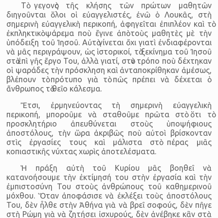
Τὸ γεγονὸς τῆς κλήσης τῶν πρώτων μαθητῶν
διηγοῦνται ὅλοι οἱ εὐαγγελιστές, ἐνῶ ὁ Λουκᾶς, στὴ
σημερινὴ εὐαγγελικὴ περικοπή, ἀφηγεῖται ἐπιπλέον καὶ τὸ
ἐκπληκτικὸ ψάρεμα ποὺ ἔγινε ἀπὸ τοὺς μαθητὲς μὲ τὴν
ὑπόδειξη τοῦ Ἰησοῦ. Αὐτὸ γίνεται ὄχι γιατὶ ἐνδιαφέρονται
νὰ μᾶς περιγράψουν, ὡς ἱστορικοί, τὸ ξεκίνημα τοῦ Ἰησοῦ
στὸ ἐπὶ γῆς ἔργο Του, ἀλλὰ γιατί, στὸν τρόπο ποὺ δέχτηκαν
οἱ ψαράδες τὴν πρόσκληση καὶ ἀνταποκρίθηκαν ἀμέσως,
βλέπουν τὸ πρότυπο γιὰ τὸ πῶς πρέπει νὰ δέχεται ὁ
ἄνθρωπος τὸ θεῖο κάλεσμα.
Ἔτσι, ἐρμηνεύοντας τὴ σημερινὴ εὐαγγελικὴ
περικοπή, μποροῦμε νὰ σταθοῦμε πρῶτα στὸ ὅτι τὸ
προσκλητήριο ἀπευθύνεται στοὺς ὑποψήφιους
ἀποστόλους, τὴν ὥρα ἀκριβῶς ποὺ αὐτοὶ βρίσκονταν
στὶς ἐργασίες τους καὶ μάλιστα στὸ πέρας μιᾶς
κοπιαστικῆς νύχτας χωρὶς ἀποτελέσματα.
Ἡ πράξη αὐτὴ τοῦ Κυρίου μᾶς βοηθεῖ νὰ
κατανοήσουμε τὴν ἐκτίμησή του στὴν ἐργασία καὶ τὴν
ἐμπιστοσύνη Του στοὺς ἀνθρώπους τοῦ καθημερινοῦ
μόχθου. Ὅταν ἀποφάσισε νὰ ἐκλέξει τοὺς ἀποστόλους
Του, δὲν ἦλθε στὴν Ἀθήνα γιὰ νὰ βρεῖ σοφούς, δὲν πῆγε
στὴ Ρώμη γιὰ νὰ ζητήσει ἰσχυρούς, δὲν ἀνέβηκε κἂν στὰ