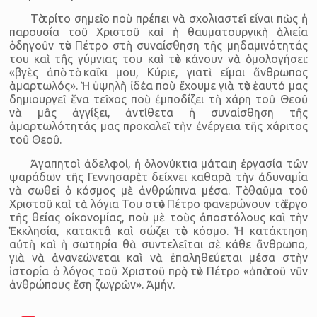
Τὸ τρίτο σημεῖο ποὺ πρέπει νὰ σχολιαστεῖ εἶναι πὼς ἡ
παρουσία τοῦ Χριστοῦ καὶ ἡ θαυματουργικὴ ἁλιεία
ὁδηγοῦν τὸν Πέτρο στὴ συναίσθηση τῆς μηδαμινότητάς
του καὶ τῆς γύμνιας του καὶ τὸν κάνουν νὰ ὁμολογήσει:
«βγὲς ἀπὸ τὸ καΐκι μου, Κύριε, γιατὶ εἶμαι ἄνθρωπος
ἁμαρτωλός». Ἡ ὑψηλὴ ἰδέα ποὺ ἔχουμε γιὰ τὸν ἑαυτό μας
δημιουργεῖ ἕνα τεῖχος ποὺ ἐμποδίζει τὴ χάρη τοῦ Θεοῦ
νὰ μᾶς ἀγγίξει, ἀντίθετα ἡ συναίσθηση τῆς
ἁμαρτωλότητάς μας προκαλεῖ τὴν ἐνέργεια τῆς χάριτος
τοῦ Θεοῦ.
Ἀγαπητοὶ ἀδελφοί, ἡ ὁλονύκτια μάταιη ἐργασία τῶν
ψαράδων τῆς Γεννησαρὲτ δείχνει καθαρὰ τὴν ἀδυναμία
νὰ σωθεῖ ὁ κόσμος μὲ ἀνθρώπινα μέσα. Τὸ θαῦμα τοῦ
Χριστοῦ καὶ τὰ λόγια Του στὸν Πέτρο φανερώνουν τὸ ἔργο
τῆς θείας οἰκονομίας, ποὺ μὲ τοὺς ἀποστόλους καὶ τὴν
Ἐκκλησία, κατακτᾶ καὶ σώζει τὸν κόσμο. Ἡ κατάκτηση
αὐτὴ καὶ ἡ σωτηρία θὰ συντελεῖται σὲ κάθε ἄνθρωπο,
γιὰ νὰ ἀνανεώνεται καὶ νὰ ἐπαληθεύεται μέσα στὴν
ἱστορία ὁ λόγος τοῦ Χριστοῦ πρὸς τὸν Πέτρο «ἀπὸ τοῦ νῦν
ἀνθρώπους ἔση ζωγρῶν». Ἀμήν.