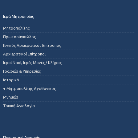
Ιερά Μητρόπολις
Μητροπολίτης
Πρωτοσύγκελλος
Γενικός Αρχιερατικός Επίτροπος
Αρχιερατικοί Επίτροποι
Ιεροί Ναοί, Ιερές Μονές / Κλήρος
Γραφεία & Υπηρεσίες
Ιστορικό
+ Μητροπολίτης Αγαθόνικος
Μνημεία
Τοπική Αγιολογία
Ποιμαντική Διακονία