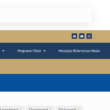
Ψηφιακό Υλικό
Μητρώο Ιδιόκτητων Ναών
Κορεάτικα
1
Ουκρανικά
1
Πολωνικά
1