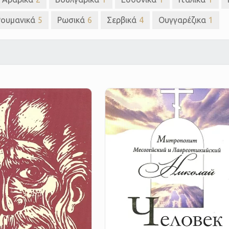
Ρουμανικά
5
Ρωσικά
6
Σερβικά
4
Ουγγαρέζικα
1