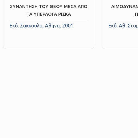
ΣΥΝΑΝΤΗΣΗ ΤΟΥ ΘΕΟΥ ΜΕΣΑ ΑΠΟ
ΑΙΜΟΔΥΝΑΜ
ΤΑ ΥΠΕΡΛΟΓΑ ΡΙΣΚΑ
Εκδ. Σάκκουλα, Αθήνα, 2001
Εκδ. Αθ. Στα
Ιερά Μητρόπολις
Ποιμαντική Διακονί
Μητροπολίτης
Κατήχηση Ενηλίκων/ Το Μυ
του Βαπτίσματος
Πρωτοσύγκελλος
Κατηχητικά
Γενικός Αρχιερατικός Επίτροπος
Επιμορφωτικά Σεμινάρια
Αρχιερατικοί Επίτροποι