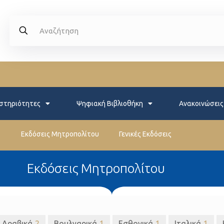
στηριότητες
Ψηφιακή Βιβλιοθήκη
Ανακοινώσεις
Εκδόσεις Μητροπολίτου
Γενικές Εκδόσεις
Εκδόσεις Μητροπολίτου
Αραβικά
2
Βουλγαρικά
1
Εσθονικά
1
Ιταλικά
1