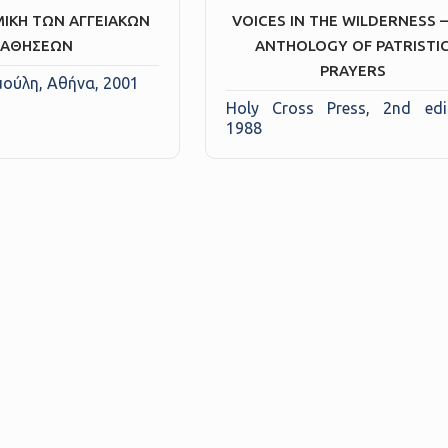
ΙΚΗ ΤΩΝ ΑΓΓΕΙΑΚΩΝ
VOICES IN THE WILDERNESS 
ΠΑΘΗΣΕΩΝ
ANTHOLOGY OF PATRISTI
PRAYERS
μούλη, Αθήνα, 2001
Holy Cross Press, 2nd edit
1988
α
Δραστηριότητες
Ψηφιακή Βιβ
στήριο
Κοινωνική Διακονία
Κηρύγματα Κυρια
Φιλανθρωπία
Λειτουργικά Κείμ
Μ.Α.Φ. «ΓΑΛΙΛΑΙΑ»
Καινή Διαθήκη
Γηροκομείο «Η ΑΝΑΣΤΑΣΙΣ»
Παλαιά Διαθήκη