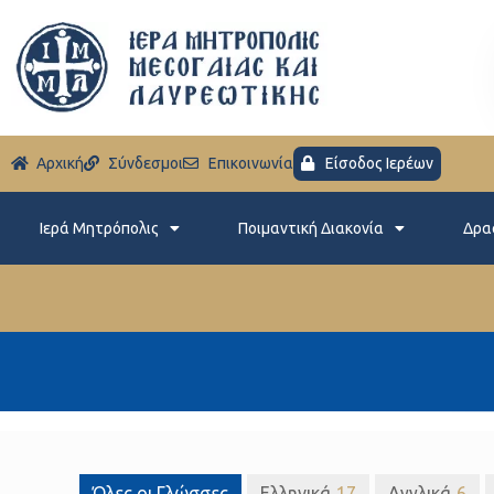
Aρχική
Σύνδεσμοι
Eπικοινωνία
Είσοδος Ιερέων
Ιερά Μητρόπολις
Ποιμαντική Διακονία
Δρα
Όλες οι Γλώσσες
Ελληνικά
17
Αγγλικά
6