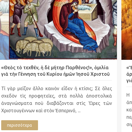
«Θεὸς τὸ τεχθέν, ἡ δὲ μήτηρ Παρθένος!», ὁμιλία
«Ἔ
γιὰ τὴν Γέννηση τοῦ Κυρίου ἡμῶν Ἰησοῦ Χριστοῦ
ἀρ
γι
Τί γὰρ μεῖζον ἄλλο καινὸν εἶδεν ἡ κτίσις; Σὲ ὅλες
Η
σχεδὸν τὶς προφητεῖες, στὰ πολλὰ ἀποστολικὰ
ἀπ
ἀναγνώσματα ποὺ διαβάζονται στὶς Ὧρες τῶν
κ
Χριστουγέννων καὶ στὸν Ἑσπερινό, ...
πε
σιγ
περισσότερα