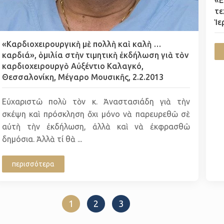
τε
Ἱε
«Καρδιοχειρουργικὴ μὲ πολλὴ καὶ καλὴ …
καρδιά», ὁμιλία στὴν τιμητικὴ ἐκδήλωση γιὰ τὸν
καρδιοχειρουργὸ Αὐξέντιο Καλαγκό,
Θεσσαλονίκη, Μέγαρο Μουσικῆς, 2.2.2013
Εὐχαριστῶ πολὺ τὸν κ. Ἀναστασιάδη γιὰ τὴν
σκέψη καὶ πρόσκληση ὄχι μόνο νὰ παρευρεθῶ σὲ
αὐτὴ τὴν ἐκδήλωση, ἀλλὰ καὶ νὰ ἐκφρασθῶ
δημόσια. Ἀλλὰ τί θὰ ...
περισσότερα
1
2
3