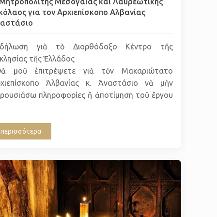
Μητροπολίτης Μεσογαίας και Λαυρεωτικής
κόλαος για τον Αρχιεπίσκοπο Αλβανίας
ναστάσιο
κδήλωση γιὰ τὸ Διορθόδοξο Κέντρο τῆς
κλησίας τῆς Ἑλλάδος
.Θὰ μοῦ ἐπιτρέψετε γιὰ τὸν Μακαριώτατο
χιεπίσκοπο Ἀλβανίας κ. Ἀναστάσιο νὰ μὴν
ρουσιάσω πληροφορίες ἢ ἀποτίμηση τοῦ ἔργου
περισσότερα