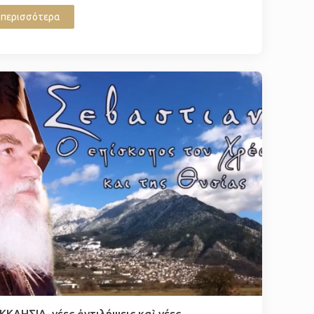
περισσότερα
ΚΚΛΗΣΙΑ, νέες ἀντιλήψεις καὶ νέες