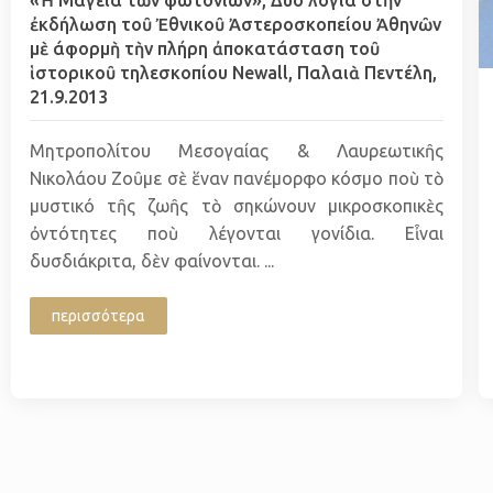
ἐκδήλωση τοῦ Ἐθνικοῦ Ἀστεροσκοπείου Ἀθηνῶν
μὲ άφορμὴ τὴν πλήρη ἀποκατάσταση τοῦ
ἱστορικοῦ τηλεσκοπίου Newall, Παλαιὰ Πεντέλη,
21.9.2013
Μητροπολίτου Μεσογαίας & Λαυρεωτικῆς
Νικολάου Ζοῦμε σὲ ἕναν πανέμορφο κόσμο ποὺ τὸ
μυστικό τῆς ζωῆς τὸ σηκώνουν μικροσκοπικὲς
ὀντότητες ποὺ λέγονται γονίδια. Εἶναι
δυσδιάκριτα, δὲν φαίνονται. ...
περισσότερα