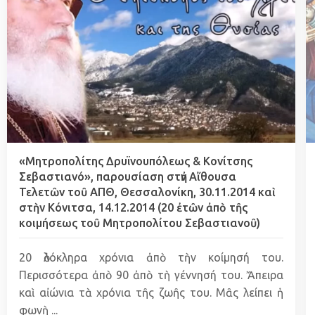
«Μητροπολίτης Δρυϊνουπόλεως & Κονίτσης
Σεβαστιανό», παρουσίαση στἠν Αἴθουσα
Τελετῶν τοῦ ΑΠΘ, Θεσσαλονίκη, 30.11.2014 καὶ
στὴν Κόνιτσα, 14.12.2014 (20 ἐτῶν ἀπὸ τῆς
κοιμήσεως τοῦ Μητροπολίτου Σεβαστιανοῦ)
20 ὁλόκληρα χρόνια ἀπὸ τὴν κοίμησή του.
Περισσότερα ἀπὸ 90 ἀπὸ τὴ γέννησή του. Ἄπειρα
καὶ αἰώνια τὰ χρόνια τῆς ζωῆς του. Μᾶς λείπει ἡ
φωνὴ ...