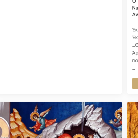
Ο 
Νι
Α
Ἐ
Ἐκ
..
Ἀρ
πα
...