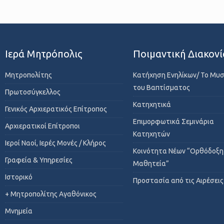
Ιερά Μητρόπολις
Ποιμαντική Διακονί
Μητροπολίτης
Κατήχηση Ενηλίκων/ Το Μυ
του Βαπτίσματος
Πρωτοσύγκελλος
Κατηχητικά
Γενικός Αρχιερατικός Επίτροπος
Επιμορφωτικά Σεμινάρια
Αρχιερατικοί Επίτροποι
Κατηχητών
Ιεροί Ναοί, Ιερές Μονές / Κλήρος
Κοινότητα Νέων “Ορθόδοξη
Γραφεία & Υπηρεσίες
Μαθητεία”
Ιστορικό
Προστασία από τις Αιρέσεις
+ Μητροπολίτης Αγαθόνικος
Μνημεία