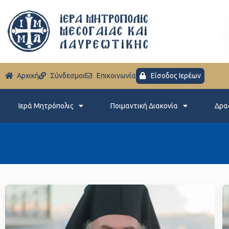
Aρχική
Σύνδεσμοι
Eπικοινωνία
Είσοδος Ιερέων
Ιερά Μητρόπολις
Ποιμαντική Διακονία
Δρα