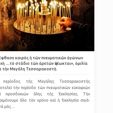
φθασε καιρὸς ἡ τῶν πνευματικῶν ἀγώνων
χὴ …τὸ στάδιο τῶν ἀρετῶν ἠνέωκται», ὁμιλία
ὰ τὴν Μεγάλη Τεσσαρακοστὴ
 περίοδος τῆς Μεγάλης Τεσσαρακοστῆς
οτελεῖ τὴν περίοδο τῶν πνευματικῶν εὐκαιριῶν
αὶ προσδοκιῶν ὅλης τῆς Ἐκκλησίας. Τὴν
ριμένουμε ὅλο τὸν χρόνο καὶ ἡ Ἐκκλησία σιγά-
ά μᾶς ...