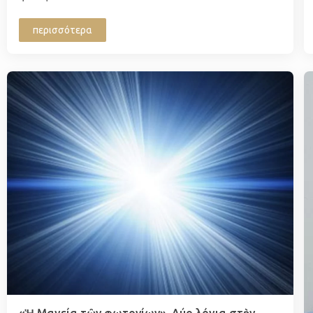
περισσότερα
«Ἡ Μαγεία τῶν φωτονίων», Δύο λόγια στὴν