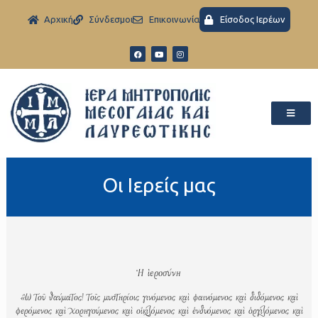
Aρχική
Σύνδεσμοι
Eπικοινωνία
Είσοδος Ιερέων
Οι Ιερείς μας
Ἡ ἱεροσύνη
«Ὢ τοῦ θαύματος! τοῖς μυστηρίοις γινόμενος καὶ φαινόμενος καὶ διδόμενος καὶ
φερόμενος καὶ χορηγούμενος καὶ οἰκιζόμενος καὶ ἐνδυόμενος καὶ ὀργιζόμενος καὶ