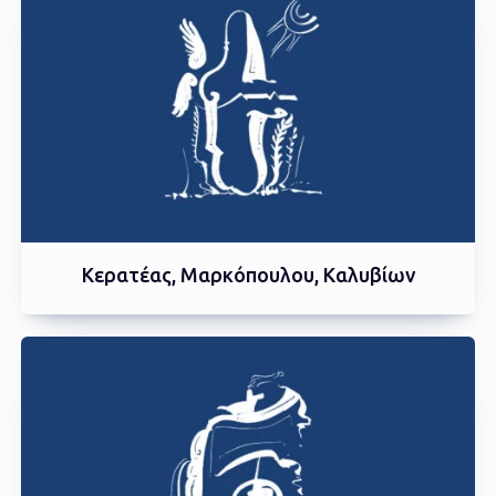
Kερατέας, Μαρκόπουλου, Καλυβίων