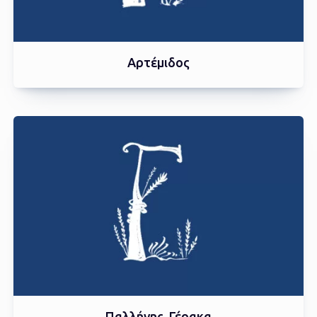
Aρτέμιδος
Παλλήνης, Γέρακα