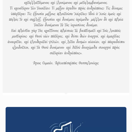
καταλλαττόμενος καὶ ἱλεούμενος καὶ μεταλαμβανόμενος.
Τί καινότερον τῶν τοιούτων; Τί μεῖζον ἀγαθὸν πρὸς ἀνθρώπους; Τίς δύναμις
ὑπερτέρα; Τίς ἐξουσία μείζους πλουτοῦσα χάριτας; Ἰδοὺ ὁ χοῦς ἡμεῖς καὶ
πηλός τε καὶ σκώληξ, ἐξουσίαι καὶ δυνάμεις ὁρώμεθα· μᾶλλον δὲ καὶ πλείω
τούτων δυνάμενοι τῇ τῆς ἱερωσύνης δυνάμει.
Καὶ πλάσται γὰρ τῆς κρείττονος πλάσεως τῷ βαπτίσματι καὶ τοῖς λοιποῖς
μυστηρίοις· καὶ Θεοῦ υἱῶν πατέρες, καὶ θέσει θεῶν ἐνεργοί, καὶ ἁμαρτίας
ἀναιρέται, καὶ ἐλευθερωταὶ ψυχῶν, καὶ λύται δεσμῶν αἰωνίων, καὶ παραδείσου
κλειδοῦχοι, καὶ τὰ Θεοῦ δυνάμενοι· καὶ Αὐτοῦ δεικνύμεθα συνεργοὶ πρὸς
σωτηρίαν ἀνθρώποις».
Ἁγιος Συμεών, Ἀρχιεπίσκόπος Θεσσαλονίκης