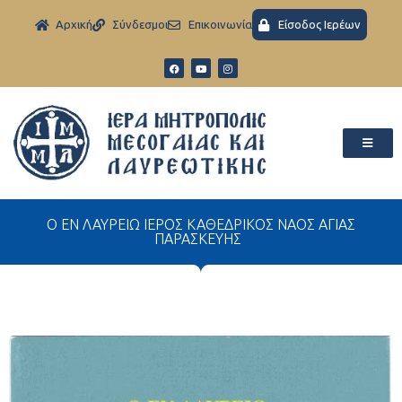
Aρχική
Σύνδεσμοι
Eπικοινωνία
Είσοδος Ιερέων
Ο ΕΝ ΛΑΥΡΕΙΩ ΙΕΡΟΣ ΚΑΘΕΔΡΙΚΟΣ ΝΑΟΣ ΑΓΙΑΣ
ΠΑΡΑΣΚΕΥΗΣ