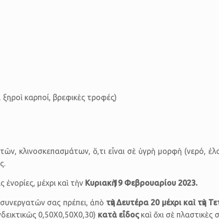
 ξηροὶ καρποί, βρεφικὲς τροφές)
ν, κλινοσκε­πασμάτων, ὅ,τι εἶναι σὲ ὑγρὴ μορφὴ (νερό, ἐλα
ς.
 ἐνορίες, μέχρι καὶ τὴν
Κυριακὴ 19 Φεβρουαρίου 2023.
 συνεργατῶν σας πρέπει, ἀπὸ
τὴν Δευτέρα 20 μέχρι καὶ τὴν 
δεικτικῶς 0,50Χ0,50Χ0,30)
κατὰ εἶδος
καὶ ὄχι σὲ πλαστικὲς 