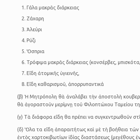
Γάλα μακρᾶς διάρκειας
Ζάχαρη
Ἀλεύρι
Ρύζι
Ὄσπρια
Τρόφιμα μακρᾶς διάρκειας (κονσέρβες, μπισκότα,
Εἴδη ἀτομικῆς ὑγιεινῆς,
Εἴδη καθαρισμοῦ, ἀπορρυπαντικά
(β) Ἡ Μητρόπολη θὰ ἀναλάβει τὴν ἀποστολὴ κουβερτῶ
θὰ ἀγοραστοῦν μερίμνῃ τοῦ Φιλοπτώχου Ταμείου τη
(γ) Τὰ διάφορα εἴδη θα πρέπει να συγκεντρωθοῦν στὶς
(δ) Ὅλα τα εἴδη ἀπαραιτήτως καὶ μὲ τὴ βοήθεια τῶν
ἐντὸς χαρτοκιβωτίων ἰδίας διαστάσεως (μεγέθους ἐν