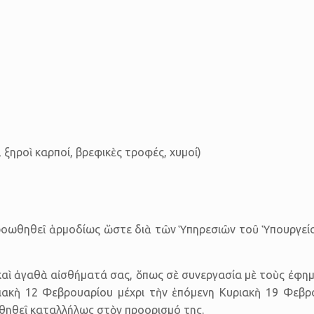
 ξηροὶ καρποί, βρεφικὲς τροφές, χυμοί)
ροωθηθεῖ ἁρμοδίως ὥστε διὰ τῶν Ὑπηρεσιῶν τοῦ Ὑπουργείου
 ἀγαθὰ αἰσθή­ματά σας, ὅπως σὲ συνεργασία μὲ τοὺς ἐφημερί
ριακὴ 12 Φεβρουαρίου μέχρι τὴν ἑπόμενη Κυριακὴ 19 Φεβ
θηθεῖ καταλ­λήλως στὸν προορισμό της.