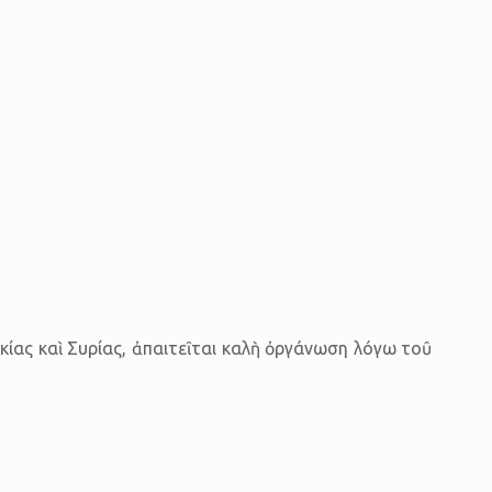
κίας καὶ Συρίας, ἀπαιτεῖται καλὴ ὀργάνωση λόγω τοῦ