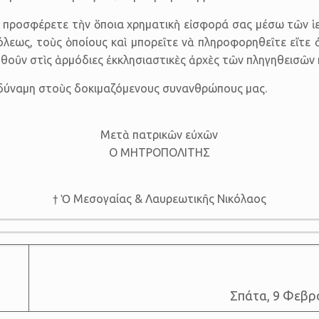
 προσφέρετε τὴν ὅποια χρηματικὴ εἰσφορά σας μέσω τῶν ἱερ
, τοὺς ὁ­ποί­ους καὶ μπο­ρεῖτε νὰ πλη­ρο­φο­ρη­θεῖτε εἴτε ἀπὸ
οῦν στὶς ἁρμόδιες ἐκκλησιαστικὲς ἀρχὲς τῶν πληγη­θεισῶν 
αὶ δύναμη στοὺς δοκιμαζόμενους συνανθρώπους μας.
Μετὰ πατρικῶν εὐχῶν
Ο ΜΗΤΡΟΠΟΛΙΤΗΣ
† Ὁ Μεσογαίας & Λαυρεωτικῆς Νικόλαος
Σπάτα, 9 Φεβρ