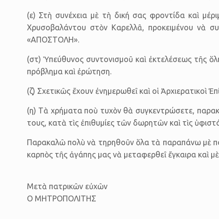
(ε) Στὴ συνέχεια μὲ τὴ δική σας φροντίδα καὶ μ
Χρυσοβαλάντου στὸν Καρελλᾶ, προκειμένου νὰ συ
«ΑΠΟΣΤΟΛΗ».
(στ) Ὑπεύθυνος συντονισμοῦ καὶ ἐκτελέσεως τῆς ὅλ
πρόβλημα καὶ ἐρώτηση.
(ζ) Σχετικῶς ἔχουν ἐνημερωθεῖ καὶ οἱ Ἀρχιερατικοὶ Ἐ
(η) Τὰ χρήματα ποὺ τυχὸν θὰ συγκεντρώσετε, παρακ
τους, κατὰ τὶς ἐπιθυμίες τῶν δωρητῶν καὶ τὶς ὑφισ
Παρακαλῶ πολὺ νὰ τηρηθοῦν ὅλα τὰ παραπάνω μὲ πολλ
καρπὸς τῆς ἀγάπης μας νὰ μεταφερθεῖ ἔγκαιρα καὶ μ
Μετὰ πατρικῶν εὐχῶν
Ο ΜΗΤΡΟΠΟΛΙΤΗΣ