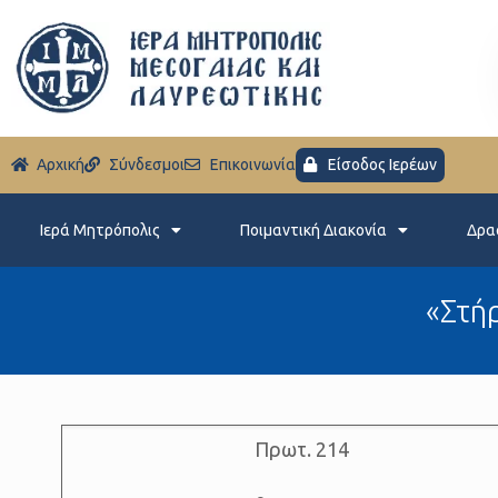
Aρχική
Σύνδεσμοι
Eπικοινωνία
Είσοδος Ιερέων
Ιερά Μητρόπολις
Ποιμαντική Διακονία
Δρα
«Στή
Πρωτ. 214