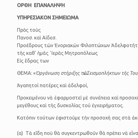
ΟΡΘΗ ΕΠΑΝΑΛΗΨΗ
ΥΠΗΡΕΣΙΑΚΟΝ ΣΗΜΕΙΩΜΑ
Πρὸς τοὺς
Πανοσ. καὶ Αἰδεσ.
Προέδρους τῶν Ἐνοριακῶν Φιλοπτώχων Ἀδελφοτή
τῆς καθ’ ἡ­μᾶς ῾Ι­ε­ρᾶς Μη­τρο­πό­λεως
Εἰς ἕδρας των
ΘΕΜΑ: «
Ὀργάνωση στή­ριξης τῶν Σεισμοπλήκτων τῆς Τουρ
Ἀ­γα­πη­τοί πατέρες καὶ ἀδελφοί,
Προκειμένου νὰ ἐφαρμοστεῖ μὲ συνέπεια καὶ προσοχὴ
μεγέθους καὶ τῆς δυσκολίας τοῦ ἐγχειρήματος.
Κατόπιν τούτων ἐφιστοῦμε τὴν προσοχή σας στὰ ἀκ
(α) Τὰ εἴδη ποὺ θὰ συγκεντρωθοῦν θὰ πρέπει νὰ εἶναι