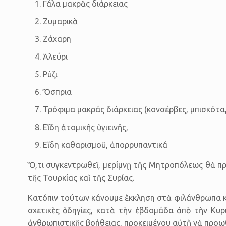
Γάλα μακρᾶς διάρκειας
Ζυμαρικὰ
Ζάχαρη
Ἀλεύρι
Ρύζι
Ὄσπρια
Τρόφιμα μακράς διάρκειας (κονσέρβες, μπισκότα,
Εἴδη ἀτομικῆς ὑγιεινῆς,
Εἴδη καθαρισμοῦ, ἀπορρυπαντικά
Ὅ,τι συγκεντρωθεῖ, μερίμνῃ τῆς Μητροπόλεως θὰ π
τῆς Τουρκίας καὶ τῆς Συρίας.
Κατόπιν τούτων κάνουμε ἔκκληση στὰ φιλάνθρωπα καὶ
σχετικὲς ὁδηγίες, κατὰ τὴν ἑβδομάδα ἀπὸ τὴν Κυ
ἀνθρωπιστικῆς βοήθειας, προκειμένου αὐτὴ νὰ προω