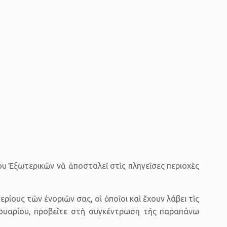
 Ἐξωτερικῶν νὰ ἀποσταλεῖ στὶς πληγεῖσες περιοχὲς
ους τῶν ἐνοριῶν σας, οἱ ὁποῖοι καὶ ἔχουν λάβει τὶς
ρουαρίου, προβεῖτε στὴ συγκέντρωση τῆς παραπάνω