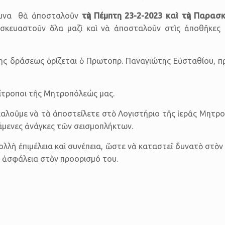
έριμνα θὰ ἀποσταλοῦν
τὴν Πέμπτη 23-2-2023 καὶ τὴν Παρασκ
σκευαστοῦν ὅλα μαζὶ καὶ νὰ ἀποσταλοῦν στὶς ἀποθῆκες
ης δράσεως ὁρίζεται ὁ Πρωτοπρ. Παναγιώτης Εὐσταθίου, πρ
πίτροποι τῆς Μητρο­πόλεώς μας.
αλοῦμε νὰ τὰ ἀποστείλετε στὸ Λογιστήριο τῆς ἱερᾶς Μητρο
τάμενες ἀνάγκες τῶν σεισμοπλήκτων.
ὴ ἐπιμέλεια καὶ συνέπεια, ὥστε νὰ καταστεῖ δυνατὸ στὸν ἀ
ὲ ἀσφάλεια στὸν προορισμό του.