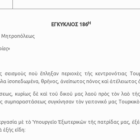
Η
ΕΓΚΥΚΛΙΟΣ 186
ᾶς Μη­τρο­πό­λεως
ρίας
»
 σεισμοὺς ποὺ ἔπλη­ξαν περιοχὲς τῆς κεντρονότιας Τουρκ
ὅλα ἰσοπεδωμένα, θρῆνος, ἀνείπωτος πόνος καὶ ἀτέλειωτος 
εως, κυρίως δὲ καὶ τοῦ δικοῦ μας λαοῦ πρὸς τὸν λαὸ τῆς γ
ς συμπα­ρα­στάσεως συγκίνησαν τὸν γειτονικό μας Τουρκικὸ
ργασία μὲ τὸ Ὑπουρ­γεῖο Ἐξωτερικῶν τῆς πατρίδας μας, ἐξ
ἑξῆς εἴδη: