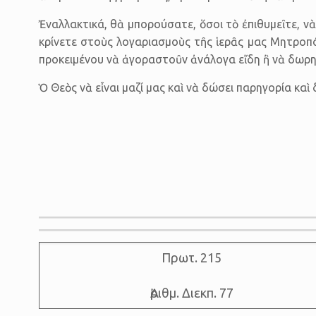
Ἐναλλακτικά, θὰ μπορούσατε, ὅσοι τὸ ἐπιθυμεῖτε, νὰ
κρίνετε στοὺς λογαριασμοὺς τῆς ἱερᾶς μας Μητροπόλεως
προκειμένου νὰ ἀγοραστοῦν ἀνάλογα εἴδη ἢ νὰ δωρηθ
Ὁ Θεὸς νὰ εἶ­ναι μαζί μας καὶ νὰ δώσει παρηγορία κ
Πρωτ. 215
Ἀριθμ. Διεκπ. 77