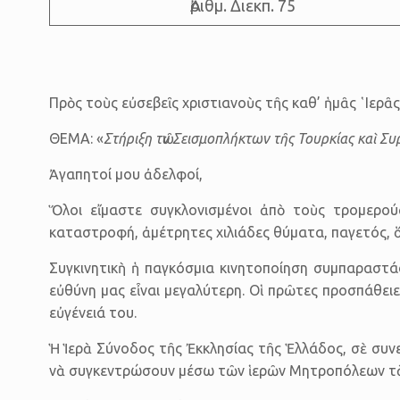
Ἀριθμ. Διεκπ. 75
Πρὸς τοὺς εὐ­σε­βεῖς χρι­στι­α­νοὺς τῆς καθ’ ἡ­μᾶς ῾Ι­ε­ρ
ΘΕΜΑ: «
Στή­ριξη τῶν Σεισμοπλήκτων τῆς Τουρκίας καὶ Συ
Ἀ­γα­πη­τοί μου ἀ­δελ­φοί,
Ὅλοι εἴμαστε συγκλονισμένοι ἀπὸ τοὺς τρομερούς
καταστροφή, ἀμέτρητες χιλιάδες θύματα, παγετός, 
Συγκινητικὴ ἡ παγκόσμια κινητοποίηση συμπαραστάσ
εὐθύνη μας εἶναι μεγαλύτερη. Οἱ πρῶτες προσπάθειε
εὐγένειά του.
Ἡ Ἱερὰ Σύνοδος τῆς Ἐκκλησίας τῆς Ἑλλάδος, σὲ συνε
νὰ συγκεντρώσουν μέσω τῶν ἱερῶν Μητροπόλεων τὰ 