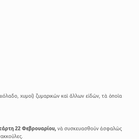
ιόλαδο, χυμοί) ζυμαρικῶν καὶ ἄλλων εἰδῶν, τὰ ὁποῖα
Τετάρτη 22 Φεβρουαρίου,
νὰ συσκευασθοῦν ἀσφαλῶς
σακκοῦλες.