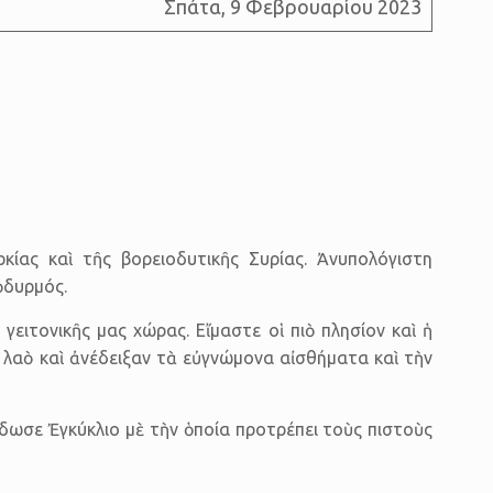
Σπάτα, 9 Φεβρουαρίου 2023
ίας καὶ τῆς βορειοδυτικῆς Συρίας. Ἀνυπο­λόγιστη
ὀδυρμός.
ειτονικῆς μας χώρας. Εἴμαστε οἱ πιὸ πλησίον καὶ ἡ
 λαὸ καὶ ἀνέδειξαν τὰ εὐγνώ­μονα αἰσθήματα καὶ τὴν
έδωσε Ἐγκύκλιο μὲ τὴν ὁποία προτρέπει τοὺς πιστοὺς