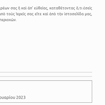
έων σας ἢ καὶ ἀπ’ εὐθείας, κατα­θέτοντας ὅ,τι ἐσεῖς
 τοὺς Ἱε­ρεῖς σας εἴτε καὶ ἀπὸ τὴν ἱ­στο­σε­λίδα μας,
περιοχῶν.
ουαρίου 2023