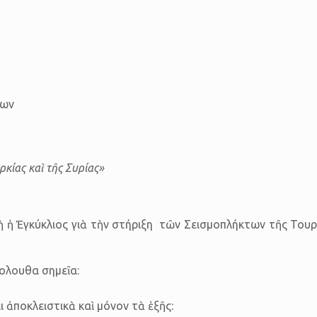
των
κίας καὶ τῆς Συρίας»
 ἡ Ἐγκύκλιος γιὰ τὴν στήριξη τῶν Σεισμοπλήκτων τῆς Τουρ
ολουθα σημεῖα:
 ἀποκλειστικὰ καὶ μόνον τὰ ἑξῆς: