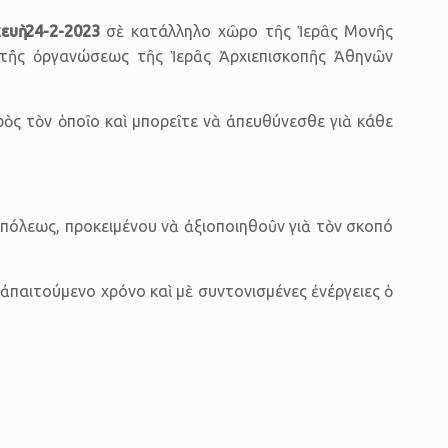
ευὴ 24-2-2023
σὲ κατάλλη­λο χῶρο τῆς Ἱερᾶς Μονῆς
 τῆς ὀργανώσεως τῆς Ἱερᾶς Ἀρχιεπισκοπῆς Ἀθηνῶν
ὸς τὸν ὁποῖο καὶ μπορεῖτε νὰ ἀπευθύνεσθε γιὰ κάθε
πόλεως, προκειμένου νὰ ἀξιοποιηθοῦν γιὰ τὸν σκοπό
παιτούμενο χρόνο καὶ μὲ συντονι­σμένες ἐνέργειες ὁ