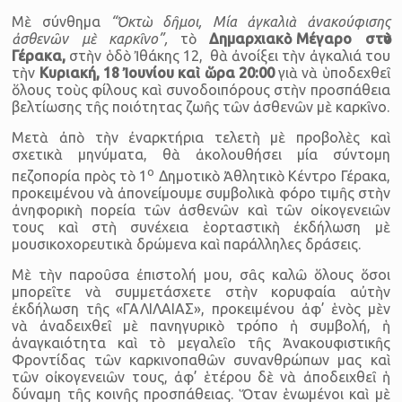
Μὲ σύνθημα
“Ὀκτὼ δῆμοι, Μία ἀγκαλιὰ ἀνακούφισης
ἀσθενῶν μὲ καρκῖνο”
,
τὸ
Δημαρχιακὸ Μέγαρο στὸν
Γέρακα,
στὴν ὁδὸ Ἰθάκης 12, θὰ ἀνοίξει τὴν ἀγκαλιά του
τὴν
Κυριακή, 18 Ἰουνίου καὶ ὥρα 20:00
γιὰ νὰ ὑποδεχθεῖ
ὅλους τοὺς φίλους καὶ συνοδοιπόρους στὴν προσπάθεια
βελτίωσης τῆς ποιότητας ζωῆς τῶν ἀσθενῶν μὲ καρκῖνο.
Μετὰ ἀπὸ τὴν ἐναρκτήρια τελετὴ μὲ προβολὲς καὶ
σχετικὰ μηνύματα, θὰ ἀκολουθήσει μία σύντομη
ο
πεζοπορία πρὸς τὸ 1
Δημοτικὸ Ἀθλητικὸ Κέντρο Γέρακα,
προκειμένου νὰ ἀπονείμουμε συμβολικὰ φόρο τιμῆς στὴν
ἀνηφορικὴ πορεία τῶν ἀσθενῶν καὶ τῶν οἰκογενειῶν
τους καὶ στὴ συνέχεια ἑορταστικὴ ἐκδήλωση μὲ
μουσικοχορευτικὰ δρώμενα καὶ παράλ­ληλες δράσεις.
Μὲ τὴν παροῦσα ἐπιστολή μου, σᾶς καλῶ ὅλους ὅσοι
μπορεῖτε νὰ συμμετά­σχετε στὴν κορυφαία αὐτὴν
ἐκδήλωση τῆς «ΓΑΛΙΛΑΙΑΣ», προκειμένου ἀφ’ ἑνὸς μὲν
νὰ ἀναδειχθεῖ μὲ πανηγυρικὸ τρόπο ἡ συμβολή, ἡ
ἀναγκαιότητα καὶ τὸ μεγαλεῖο τῆς Ἀνακουφιστικῆς
Φροντίδας τῶν καρκινο­παθῶν συνανθρώπων μας καὶ
τῶν οἰκογενειῶν τους, ἀφ’ ἑτέρου δὲ νὰ ἀποδειχθεῖ ἡ
δύναμη τῆς κοινῆς προσπάθειας. Ὅταν ἑνωμένοι καὶ μὲ