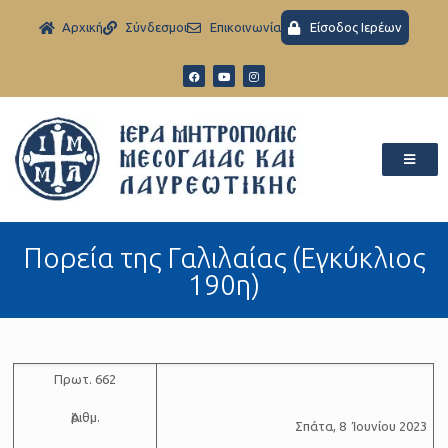
Aρχική
Σύνδεσμοι
Eπικοινωνία
Είσοδος Ιερέων
Πορεία της Γαλιλαίας (Εγκύκλιος
190η)
Πρωτ. 662
Ἀ­ριθμ.
Σπάτα, 8 Ἰουνίου 2023