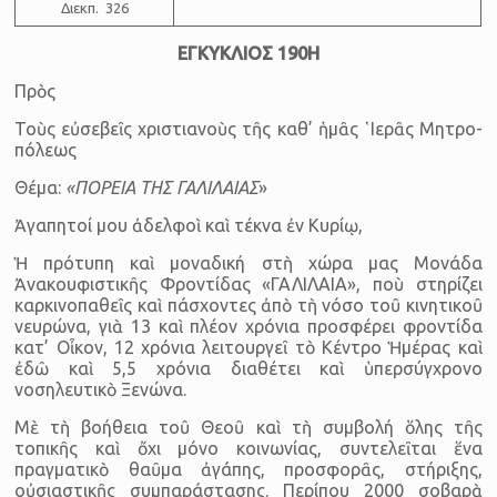
Δι­εκπ. 326
ΕΓΚΥΚΛΙΟΣ
190Η
Πρὸς
Τοὺς εὐ­σε­βεῖς χρι­στι­α­νοὺς τῆς καθ’ ἡ­μᾶς ῾Ι­ε­ρᾶς Μη­τρο­
πό­λεως
Θέμα:
«ΠΟΡΕΙΑ ΤΗΣ ΓΑΛΙΛΑΙΑΣ
»
Ἀ­γα­πη­τοί μου ἀ­δελ­φοὶ καὶ τέκνα ἐν Κυρίῳ,
Ἡ πρότυπη καὶ μοναδική στὴ χώρα μας Μονάδα
Ἀνακουφιστικῆς Φροντί­δας «ΓΑΛΙΛΑΙΑ», ποὺ στηρίζει
καρκινοπαθεῖς καὶ πάσχοντες ἀπὸ τὴ νόσο τοῦ κινητικοῦ
νευρώνα, γιὰ 13 καὶ πλέον χρόνια προσφέρει φροντίδα
κατ’ Οἶκον, 12 χρόνια λειτουργεῖ τὸ Κέντρο Ἡμέρας καὶ
ἐδῶ καὶ 5,5 χρόνια διαθέτει καὶ ὑπερσύγχρονο
νοσηλευτικὸ Ξενώνα.
Μὲ τὴ βοήθεια τοῦ Θεοῦ καὶ τὴ συμβολή ὅλης τῆς
τοπικῆς καὶ ὄχι μόνο κοινωνίας, συντελεῖται ἕνα
πραγματικὸ θαῦμα ἀγάπης, προσφορᾶς, στήριξης,
οὐσιαστικῆς συμπαράστασης. Περίπου 2000 σοβαρὰ