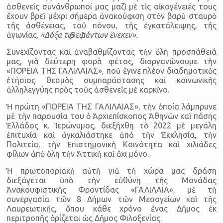
ἀσθενεῖς συνάνθρωποί μας μαζὶ μὲ τὶς οἰκογένειές τους
ἔχουν βρεῖ μέχρι σήμερα ἀνακούφιση στὸν βαρὺ σταυρὸ
τῆς ἀσθένειας, τοῦ πόνου, τῆς ἐγκατάλειψης, τῆς
ἀγωνίας.
«Δόξα τῷ Θεῷ πάντων ἕνεκεν».
Συνεχίζοντας καὶ ἀναβαθμίζοντας τὴν ὅλη προσπάθειά
μας, γιὰ δεύτερη φορὰ φέτος, διοργανώνουμε τὴν
«ΠΟΡΕΙΑ ΤΗΣ ΓΑΛΙΛΑΙΑΣ», ποὺ ἔγινε πλέον διαδημοτικὸς
ἐτήσιος θεσμὸς συμπαράστασης καὶ κοινωνικῆς
ἀλληλεγγύης πρὸς τοὺς ἀσθενεῖς μὲ καρκῖνο.
Ἡ πρώτη «ΠΟΡΕΙΑ ΤΗΣ ΓΑΛΙΛΑΙΑΣ», τὴν ὁποία λάμπρυνε
μὲ τὴν παρουσία του ὁ Ἀρχιεπίσκοπος Ἀθηνῶν καὶ πάσης
Ἑλλάδος κ. Ἱερώνυμος, διεξήχθη τὸ 2022 μὲ μεγάλη
ἐπιτυχία καὶ ἀγκαλιάστηκε ἀπό τὴν Ἐκκλησία, τὴν
Πολιτεία, τὴν Ἐπιστημονικὴ Κοινότητα καὶ χιλιάδες
φίλων ἀπὸ ὅλη τὴν Ἀττικὴ καὶ ὄχι μόνο.
Ἡ πρωτοποριακὴ αὐτὴ γιὰ τὴ χώρα μας δράση
διεξάγεται ὑπὸ τὴν εὐθύνη τῆς Μονάδας
Ἀνακουφιστικῆς Φροντίδας «ΓΑΛΙΛΑΙΑ», μὲ τὴ
συνεργασία τῶν 8 Δήμων τῶν Μεσογείων καὶ τῆς
Λαυρεωτικῆς, ὅπου κάθε χρόνο ἕνας Δῆμος ἐκ
περιτροπῆς ὁρίζεται ὡς Δῆμος Φιλοξενίας.