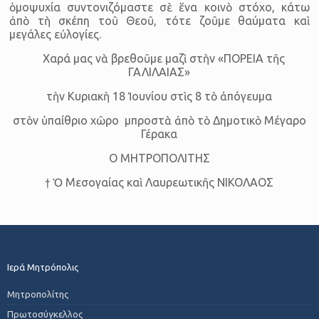
ὁμοψυχία συντο­νιζό­μαστε σὲ ἕνα κοινὸ στόχο, κάτω
ἀπὸ τὴ σκέπη τοῦ Θεοῦ, τότε ζοῦμε θαύματα καὶ
μεγάλες εὐλογίες.
Χαρά μας νὰ βρεθοῦμε μαζὶ στὴν «ΠΟΡΕΙΑ τῆς
ΓΑΛΙΛΑΙΑΣ»
τὴν Κυριακὴ 18 Ἰουνίου στὶς 8 τὸ ἀπόγευμα
στὸν ὑπαίθριο χῶρο μπροστὰ ἀπὸ τὸ Δημοτικὸ Μέγαρο
Γέρακα
Ο ΜΗΤΡΟΠΟΛΙΤΗΣ
† Ὁ Μεσογαίας καὶ Λαυρεωτικῆς ΝΙΚΟΛΑΟΣ
Ιερά Μητρόπολις
Μητροπολίτης
Πρωτοσύγκελλος