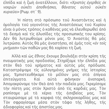
ἐλπίδα καὶ ἡ ζωὴ ἀνατέλλουν, διότι
«Χριστὸς ἐγερθεὶς ἐκ
νεκρῶν οὐκέτι ἀποθνήσκει, θάνατος αὐτοῦ οὐκέτι
κυριεύει»
(Ρωμ. στ΄ 9).
Ἡ πίστη στὸ πρόσωπο τοῦ Ἀναστάντος καὶ ἡ
ὁμολογία τοῦ γεγονότος τῆς Ἀναστάσεως τοῦ Κυρίου
εἶναι ὁ μόνος τρόπος ὁ καθένας μας νὰ ἐλευθερωθεῖ ἀπὸ
τὰ δεσμὰ καὶ τὶς ἁλυσίδες τῆς προσωπικῆς του κρίσης.
Δὲν θὰ λυτρωθοῦμε μόνοι μας. Ὁ Ἀναστὰς θὰ μᾶς
λυτρώσει. Αὐτὸς θὰ μᾶς ἀναστήσει, σὲ ἐμᾶς τοῖς
«ἐν τοῖς
μνήμασι»
τῶν παθῶν μας θὰ χαρίσει τὴ ζωή.
Ἀλλὰ καὶ ὡς ἔθνος ἔχουμε βουλιάξει στὴν κρίση τῆς
πνευματικῆς μας προδοσίας. Στηρίξαμε τὴν ἐλπίδα μας
στὸν θεὸ τοῦ χρήματος καὶ αὐτὸς μᾶς πρόδωσε.
Καταστρέψαμε τὶς εὐλογημένες μνῆμες τῆς ἱστορίας
μας. Ἐμπιστευθήκαμε τὸ μέλλον μας στὰ ἐπίγεια
ἐπιτεύγματα. Καὶ αὐτὰ φάνηκαν ἀνεπαρκῆ.
Ἀπομακρύναμε τὸν Θεὸ ἀπὸ τὴν παιδεία μας. Γκρεμίσαμε
τὴν πίστη μας στὸν Χριστὸ ἀπὸ τὶς καρδιές μας. Τὸν
ραπίσαμε μὲ τὰ χέρια τῆς ἀσεβείας μας, Τὸν
σταυρώσαμε μὲ τὰ καρφιὰ τῆς σκληροκαρδίας μας καὶ
Τὸν σφραγίσαμε μέσα στὸν τάφο τῆς λήθης, τῆς
ἀδιαφορίας καὶ τῆς ἀπιστίας μας.