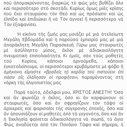
ποὺ ἀπομακρύνοντας διαρκῶς τὸ φῶς μᾶς βυθίζει ὅλο
καὶ περισσότερο στὸ σκοτάδι. Κυρίως ὅμως μιᾶς κρίσης
ποὺ ἔχει σταυρώσει τὸν Θεὸ καὶ ὡς πρόσωπο καὶ ὡς
ἐλπίδα καὶ ἐπιδιώκει ἢ νὰ Τὸν ἀγνοεῖ ἢ περισσότερο νὰ
Τὸν ἐξαφανίσει.
Ἡ εἰκόνα τῆς ζωῆς μας μοιάζει μὲ μιὰ ἀτελείωτη
Μεγάλη Ἑβδομάδα καὶ ἡ παροῦσα ἐμπειρία μας μὲ μιὰ
ἀπαράκλητη Μεγάλη Παρασκευή. Γύρω μας σταυρωτὲς
μὲ ἀσύλληπτο μῖσος, ὄχλοι μὲ ἀδιακαιολόγητη
πνευματικὴ ἐπιπολαιότητα. Κι ἐμεῖς, σὰν τοὺς μαθητὲς
τοῦ Κυρίου, κάποιοι ἀρνούμεθα, κάποιοι
ἐγκαταλείπουμε, οἱ περισσότεροι κρυβόμαστε μὲ φόβο ἢ
ἀμήχανα εἴμαστε
«βραδεῖς τῇ καρδίᾳ τοῦ πιστεύειν ἐπὶ
πᾶσιν οἷς ἐλάλησαν οἱ προφῆται»
, παραμένοντας στὴ
νάρκη τῆς ὀλιγοπιστίας μας.
Παρὰ ταῦτα, ἀδελφοί μου, ΧΡΙΣΤΟΣ ΑΝΕΣΤΗ! Ὅσο
καὶ ἂν φωνάζει ὁ ὄχλος, ὅσο κι ἂν καρφώνουν οἱ
σταυρωτές, ὅσο καὶ ἂν σφραγίζουν τὸν τάφο οἱ
ἀρχιερεῖς καὶ φαρισαῖοι τῆς σύγχρονης ἐποχῆς, ὅσο καὶ
ἂν ἀπουσιάζουν οἱ μαθητὲς ἀπὸ τὰ γεγονότα, ὅσο καὶ ἂν
ἡ Ἐκκλησία φαίνεται ἀδικαιολόγητα νὰ σιωπᾶ, τὸ ἅγιο
Φῶς ἀναδύεται ἀπὸ τὸν Πανάγιο Τάφο καὶ σήμερα, ἡ