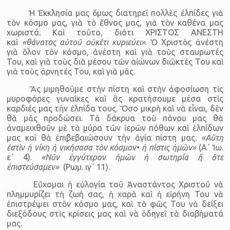
Ἡ Ἐκκλησία μας ὅμως διατηρεῖ πολλὲς ἐλπίδες γιὰ
τὸν κόσμο μας, γιὰ τὸ ἔθνος μας, γιὰ τὸν καθένα μας
χωριστά. Καὶ τοῦτο, διότι ΧΡΙΣΤΟΣ ΑΝΕΣΤΗ
καὶ
«θάνατος αὐτοῦ οὐκέτι κυριεύει»
. Ὁ Χριστὸς ἀνέστη
γιὰ ὅλον τὸν κόσμο, ἀνέστη καὶ γιὰ τοὺς σταυρωτές
Του, καὶ γιὰ τοὺς διὰ μέσου τῶν αἰώνων διῶκτές Του καὶ
γιὰ τοὺς ἀρνητές Του, καὶ γιὰ μᾶς.
Ἂς μιμηθοῦμε στὴν πίστη καὶ στὴν ἀφοσίωση τὶς
μυροφόρες γυναῖκες καὶ ἂς κρατήσουμε μέσα στὶς
καρδιές μας τὴν ἐλπίδα τους. Ὅσο μικρὴ καὶ νὰ εἶναι, δὲν
θὰ μᾶς προδώσει. Τὰ δάκρυα τοῦ πόνου μας θὰ
ἀναμειχθοῦν μὲ τὰ μύρα τῶν ἱερῶν πόθων καὶ ἐλπίδων
μας καὶ θὰ ἐπιβεβαιώσουν τὴν ἁγία πίστη μας.
«Αὕτη
ἐστὶν ἡ νίκη ἡ νικήσασα τὸν κόσμον• ἡ πίστις ἡμῶν»
(Α΄ Ἰω.
ε΄ 4).
«Νῦν ἐγγύτερον ἡμῶν ἡ σωτηρία ἢ ὅτε
ἐπιστεύσαμεν»
(Ρωμ. ιγ΄ 11).
Εὔχομαι ἡ εὐλογία τοῦ Ἀναστάντος Χριστοῦ νὰ
πλημμυρίζει τὴ ζωή σας, ἡ χαρὰ καὶ ἡ εἰρήνη Του νὰ
ἐπιστρέψει στὸν κόσμο μας, καὶ τὸ φῶς Του νὰ δείξει
διεξόδους στὶς κρίσεις μας καὶ νὰ ὁδηγεῖ τὰ διαβήματά
μας.