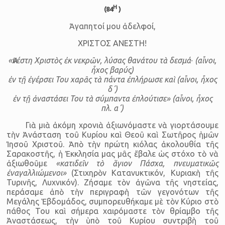
Η
(84
)
Ἀγαπητοί μου ἀδελφοί,
ΧΡΙΣΤΟΣ ΑΝΕΣΤΗ!
«Ἀνέστη Χριστὸς ἐκ νεκρῶν, λύσας θανάτου τὰ δεσμά∙ (αἶνοι,
ἦχος βαρύς)
ἐν τῇ ἐγέρσει Του χαρᾶς τὰ πάντα ἐπλήρωσε καὶ (αἶνοι, ἦχος
δ΄)
ἐν τῇ ἀναστάσει Του τὰ σύμπαντα ἐπλούτισε» (αἶνοι, ἦχος
πλ. α΄)
Γιὰ μιὰ ἀκόμη χρονιὰ ἀξιωνόμαστε νὰ γιορτάσουμε
τὴν Ἀνάσταση τοῦ Κυρίου καὶ Θεοῦ καὶ Σωτῆρος ἡμῶν
Ἰησοῦ Χριστοῦ. Ἀπὸ τὴν πρώτη κιόλας ἀκολουθία τῆς
Σαρακοστῆς, ἡ Ἐκκλησία μας μᾶς ἔβαλε ὡς στόχο τὸ νὰ
ἀξιωθοῦμε
«κατιδεῖν τὸ ἅγιον Πάσχα, πνευματικῶς
ἐναγαλλιώμενοι»
(Στιχηρὸν Κατανυκτικόν, Κυριακὴ τῆς
Τυρινῆς, Λυχνικόν). Ζήσαμε τὸν ἀγῶνα τῆς νηστείας,
περάσαμε ἀπὸ τὴν περιγραφὴ τῶν γεγονότων τῆς
Μεγάλης Ἑβδομάδος, συμπορευθήκαμε μὲ τὸν Κύριο στὸ
πάθος Του καὶ σήμερα χαιρόμαστε τὸν θρίαμβο τῆς
Ἀναστάσεως, τὴν ὑπὸ τοῦ Κυρίου συντριβὴ τοῦ