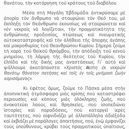
θανάτου, τὴν κατάργηση τοῦ κράτους τοῦ διαβόλου.
Μέσα στὴ Μεγάλη Ἑβδομάδα ἀντικρύσαμε μὲ
ἀπορία τὸν ἄνθρωπο νὰ σταυρώνει τὸν Θεό του, μὲ
ἔκπληξη τὸν Θεάνθρωπο ἑκουσίως νὰ σταυρώνεται καὶ
«ἐν νεκροῖς νὰ λογίζεται», τὴν πραγματικότητα τῆς
ἀνθρώπινης προδοσίας, πτώσεως καὶ πνευματικῆς
αὐτοκαταστροφῆς καὶ τὴν ἀλήθεια τῆς ἄπειρης ἀγάπης
καὶ μακροθυμίας τοῦ Θεανθρώπου Κυρίου. Σήμερα ζοῦμε
τὴ χαρὰ τοῦ θεϊκοῦ θριάμβου, τὴν ἀπόδειξη τοῦ κενοῦ
μνημείου, τὴ λάμψη τῆς θεότητος τοῦ Κυρίου, τὴν
ἐλπίδα καὶ τῆς δικῆς μας ἀναστάσεως. Γι’ αὐτὸ καὶ
ψάλλουμε ἀκατάπαυστα
«Χριστὸς Ἀνεστη ἐκ νεκρῶν
θανάτῳ θάνατον πατήσας καὶ τοῖς ἐν τοῖς μνήμασι ζωὴν
χαρισάμενος»
.
Κι ἐφέτος ὅμως, ζοῦμε τὸ Πάσχα μέσα στὴν
ἀποπνικτικὴ ἀτμόσφαιρα μιᾶς κρίσης ποὺ καταστρέφει
περιουσίες καὶ κόπους μιᾶς ὁλόκληρης ζωῆς, ποὺ
ἀνακατεύει λαοὺς καὶ θρησκεῖες, ποὺ ἰσοπεδώνει
ἱστορίες καὶ παραδόσεις, ποὺ καταργεῖ ἱερὲς
ταυτότητες, ποὺ αἰφνιδιάζει μὲ ἀλλεπάλληλα ἀδιέξοδα
καὶ ἐκβιάζει μὲ παράλογες ἀπαιτήσεις, πού, ἐνῷ ἐμφανίζει
τοὺς ὑπεύθυνους, κρύβει τοὺς πραγματικοὺς ὑπαίτιους,