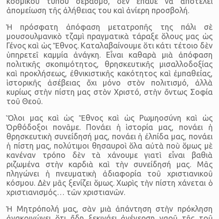
κοσμικοῦ τύπου σεβασμό, δὲν ἔπαυε νὰ ἀποτελεῖ
ἀπομείωση τῆς ἀλήθειας του καὶ ἀνίερη προσβολή.
Ἡ πρόσφατη ἀπόφαση μετατροπῆς της πάλι σὲ
μουσουλμανικὸ τζαμὶ πραγματικὰ τάραξε ὅλους μας ὡς
Γένος καὶ ὡς Ἔθνος. Καταλαβαίνουμε ὅτι κάτι τέτοιο δὲν
ὑπηρετεῖ καμμία ἀνάγκη. Εἶναι καθαρὰ μιὰ ἀπόφαση
πολιτικῆς σκοπι­μότητος, θρησκευτικῆς μισαλλοδοξίας
καὶ προκλήσεως, ἐθνικιστικῆς κακότητος καὶ ἐμπαθείας,
ἱστορικῆς ἀσέβειας ὄχι μόνο στὸν πολιτισμό, ἀλλὰ
κυρίως στὴν πίστη μας στὸν Χριστό, στὴν ὄντως Σοφία
τοῦ Θεοῦ.
Ὅλοι μας καὶ ὡς Ἔθνος καὶ ὡς Ρωμηοσύνη καὶ ὡς
Ὀρθόδοξοι πονᾶμε. Πονάει ἡ ἱστορία μας, πονάει ἡ
θρησκευτικὴ συνείδησή μας, πονάει ἡ ἐλπίδα μας, πονάει
ἡ πίστη μας, πολύτιμοι θησαυροὶ ὅλα αὐτὰ ποὺ ὅμως μὲ
κανέναν τρόπο δὲν τὰ χάνουμε γιατὶ εἶναι βαθιὰ
ριζωμένα στὴν καρδιὰ καὶ τὴν συνείδησή μας. Μᾶς
πληγώνει ἡ πνευματικὴ ἀδιαφορία τοῦ χριστιανικοῦ
κόσμου. Δὲν μᾶς ξενίζει ὅμως. Χωρὶς τὴν πίστη χάνεται ὁ
χριστιανισμός… τῶν χριστιανῶν.
Ἡ Μητρόπολή μας, σὰν μιὰ ἀπάντηση στὴν πρόκληση
ἀνακοινώνει ὅτι ἤδη ξεκινάει ἀνέγερση ναοῦ τῆς τοῦ