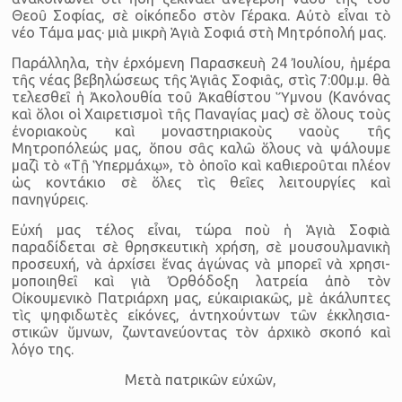
Θεοῦ Σοφίας, σὲ οἰκόπεδο στὸν Γέρακα. Αὐτὸ εἶναι τὸ
νέο Τάμα μας· μιὰ μικρὴ Ἁγιὰ Σοφιά στὴ Μητρόπολή μας.
Παράλληλα, τὴν ἐρχόμενη Παρασκευὴ 24 Ἰουλίου, ἡμέρα
τῆς νέας βεβη­λώ­σεως τῆς Ἁγιᾶς Σοφιᾶς, στὶς 7:00μ.μ. θὰ
τελεσθεῖ ἡ Ἀκολουθία τοῦ Ἀκαθίστου Ὕμνου (Κανόνας
καὶ ὅλοι οἱ Χαιρετισμοὶ τῆς Παναγίας μας) σὲ ὅλους τοὺς
ἐνοριακοὺς καὶ μοναστηριακοὺς ναοὺς τῆς
Μητροπόλεώς μας, ὅπου σᾶς καλῶ ὅλους νὰ ψάλουμε
μαζὶ τὸ «Τῇ Ὑπερμάχῳ», τὸ ὁποῖο καὶ καθιεροῦται πλέον
ὡς κοντάκιο σὲ ὅλες τὶς θεῖες λειτουργίες καὶ
πανηγύρεις.
Εὐχή μας τέλος εἶναι, τώρα ποὺ ἡ Ἁγιὰ Σοφιὰ
παραδίδεται σὲ θρησκευτικὴ χρή­ση, σὲ μουσουλμανικὴ
προσευχή, νὰ ἀρχίσει ἕνας ἀγώνας νὰ μπορεῖ νὰ χρησι­
μοποιηθεῖ καὶ γιὰ Ὀρθόδοξη λατρεία ἀπὸ τὸν
Οἰκουμενικὸ Πατριάρχη μας, εὐκαιριακῶς, μὲ ἀκάλυπτες
τὶς ψηφιδωτὲς εἰκόνες, ἀντηχούντων τῶν ἐκκλησια­
στικῶν ὕμνων, ζωντανεύοντας τὸν ἀρχικὸ σκοπό καὶ
λόγο της.
Μετὰ πατρικῶν εὐχῶν,