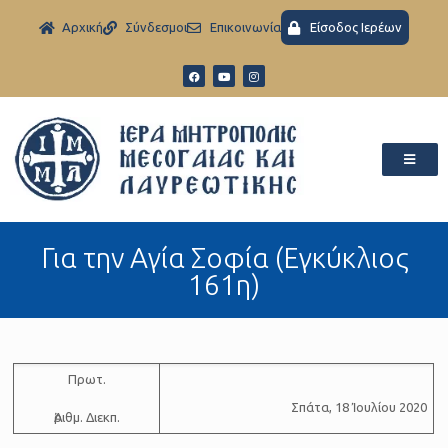
Aρχική
Σύνδεσμοι
Eπικοινωνία
Είσοδος Ιερέων
Για την Αγία Σοφία (Εγκύκλιος
161η)
Πρωτ.
Σπά­τα, 18 Ἰουλίου 2020
Ἀριθμ. Διεκπ.