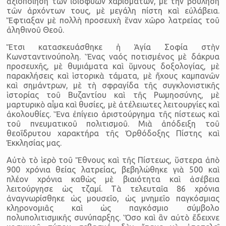
ἀξιοποίηση τῶν ἰδιοφυῶν χαρι­σμάτων, μὲ τὴν βούληση
τῶν ἀρχόντων τους, μὲ μεγάλη πίστη καὶ εὐλάβεια.
Ἔφτιαξαν μὲ πολλὴ προσευχὴ ἕναν χῶρο λατρείας τοῦ
ἀληθινοῦ Θεοῦ.
Ἔτσι κατασκευάσθηκε ἡ Ἁγία Σοφία στὴν
Κωνσταντινούπολη. Ἕνας ναός ποτισμένος μὲ δάκρυα
προσευχῆς, μὲ θυμιάματα καὶ ὕμνους δοξολογίας, μὲ
παρακλήσεις καὶ ἱστορικὰ τάματα, μὲ ἤχους καμπανῶν
καὶ σημάντρων, μὲ τὴ σφραγίδα τῆς συγκλονιστικῆς
ἱστορίας τοῦ Βυζαντίου καὶ τῆς Ρωμηοσύνης, μὲ
μαρτυρικὸ αἷμα καὶ θυσίες, μὲ ἀτέλειωτες λειτουργίες καὶ
ἀκολουθίες. Ἕνα ἐπίγειο ἀριστούργημα τῆς πίστεως καὶ
τοῦ πνευματικοῦ πολιτισμοῦ. Μιὰ ἀπόδειξη τοῦ
θεοΐδρυτου χαρακτήρα τῆς Ὀρθόδοξης Πίστης καὶ
Ἐκκλησίας μας.
Αὐτὸ τὸ ἱερὸ τοῦ Ἔθνους καὶ τῆς Πίστεως, ὕστερα ἀπὸ
900 χρόνια θείας λατρείας, βεβηλώ­θηκε γιὰ 500 καὶ
πλέον χρόνια καθὼς μὲ βιαιότητα καὶ ἀσέβεια
λειτούργησε ὡς τζαμί. Τὰ τελευταῖα 86 χρόνια
ἀναγνωρίσθηκε ὡς μουσεῖο, ὡς μνημεῖο παγκό­σμιας
κληρονομιᾶς καὶ ὡς παγκόσμιο σύμβολο
πολυπολιτισμικῆς συνύπαρξης. Ὅσο καὶ ἂν αὐτὸ ἔδειχνε