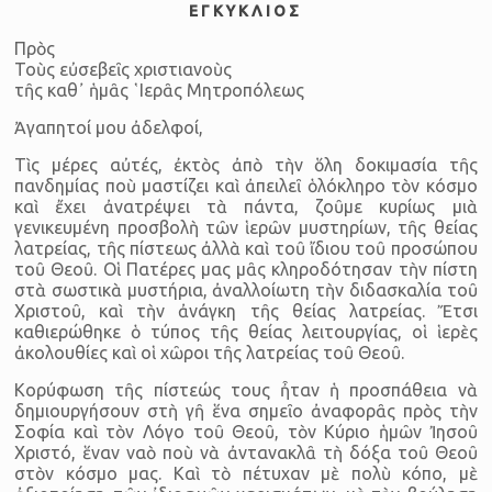
Ε Γ Κ Υ Κ Λ Ι Ο Σ
Πρὸς
Τοὺς εὐ­σε­βεῖς χρι­στι­α­νοὺς
τῆς καθ᾿ ἡμᾶς ῾Ιε­ρᾶς Μη­τρο­πό­λεως
Ἀγαπητοί μου ἀδελφοί,
Τὶς μέρες αὐτές, ἐκτὸς ἀπὸ τὴν ὅλη δοκιμασία τῆς
πανδημίας ποὺ μαστίζει καὶ ἀπειλεῖ ὁλόκληρο τὸν κόσμο
καὶ ἔχει ἀνατρέψει τὰ πάντα, ζοῦμε κυρίως μιὰ
γενικευμένη προσβολὴ τῶν ἱερῶν μυστηρίων, τῆς θείας
λατρείας, τῆς πίστεως ἀλλὰ καὶ τοῦ ἴδιου τοῦ προσώ­που
τοῦ Θεοῦ. Οἱ Πατέρες μας μᾶς κληροδότησαν τὴν πίστη
στὰ σωστικὰ μυστήρια, ἀναλλοίωτη τὴν διδασκαλία τοῦ
Χριστοῦ, καὶ τὴν ἀνάγκη τῆς θείας λατρείας. Ἔτσι
καθιερώθηκε ὁ τύπος τῆς θείας λειτουργίας, οἱ ἱερὲς
ἀκολουθίες καὶ οἱ χῶροι τῆς λατρείας τοῦ Θεοῦ.
Κορύφωση τῆς πίστεώς τους ἦταν ἡ προσπάθεια νὰ
δημιουργήσουν στὴ γῆ ἕνα σημεῖο ἀναφορᾶς πρὸς τὴν
Σοφία καὶ τὸν Λόγο τοῦ Θεοῦ, τὸν Κύριο ἡμῶν Ἰησοῦ
Χριστό, ἕναν ναὸ ποὺ νὰ ἀντανακλᾶ τὴ δόξα τοῦ Θεοῦ
στὸν κόσμο μας. Καὶ τὸ πέτυχαν μὲ πολὺ κόπο, μὲ