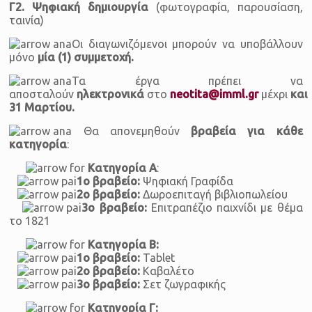
Γ2. Ψηφιακή δημιουργία
(φωτογραφία, παρουσίαση,
ταινία)
Οι διαγωνιζόμενοι μπορούν να υποβάλλουν
μόνο
μία (1) συμμετοχή.
Τα έργα πρέπει να
αποσταλούν
ηλεκτρονικά
στο
neotita@imml.gr
μέχρι
και
31 Μαρτίου.
Θα απονεμηθούν
βραβεία για κάθε
κατηγορία
:
Κατηγορία Α
:
1ο βραβείο:
Ψηφιακή Γραφίδα
2ο βραβείο:
Δωροεπιταγή βιβλιοπωλείου
3ο βραβείο:
Επιτραπέζιο παιχνίδι με θέμα
το 1821
Κατηγορία Β:
1ο βραβείο:
Tablet
2ο βραβείο:
Καβαλέτο
3ο βραβείο:
Σετ ζωγραφικής
Κατηγορία Γ: