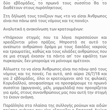
δύο εβδομάδες, το πρωινό τους συσσίτιο θα το
διαθέτουν στους πυρόπληκτους.
Στη δήλωσή τους τονίζουν πως «το να είσαι Άνθρωπος
είναι πιο πάνω από τους νόμους και τις ποινές».
Αναλυτικά η ανακοίνωση των κρατουμένων:
«Υπάρχουν στιγμές που τα λόγια περισσεύουν και
χρειάζονται μόνο πράξεις. Μπροστά σε αυτό το
ανείπωτο ανθρώπινο δράμα με τους δεκάδες νεκρούς
και τραυματίες, καθώς και τους χιλιάδες ανθρώπους που
σε μια στιγμή έχασαν τα πάντα απ’ τον εφιάλτη των
πυρκαγιών, δεν μπορούμε να μείνουμε αμέτοχοι.
Άλλωστε το να είσαι Άνθρωπος είναι πιο πάνω από τους
νόμους και τις ποινές. Για αυτό, από αύριο 26/7/18 και
για 2 εβδομάδες, όλοι οι κρατούμενοι από τις φυλακές
Κορυδαλλού, αποφασίσαμε να προσφέρουμε το πρωινό
συσσίτιο (φρυγανιές, μέλι, μαρμελάδα) που προορίζεται
για εμάς, στους συνανθρώπους μας που αυτή την στιγμή
το έχουν ανάγκη.
Παράλληλα στα πλαίσια της συλλογής ρούχων και ειδών
πρώτης ανάγκης που είχε εξαγγείλει η Επιτροπή Αγώνα