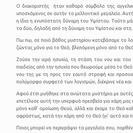
Ο διακομιστής ήταν καθαρό σύμβολο της αγγελική
υποσχόμενος σε αυτήν το μελλοντικό μεγαλείο. Αυτήν
η ίδια η ενυπόστατη δύναμη του Υψίστου. Τούτο μά
τα δύο, δηλαδή από τη δύναμη του Υψίστου και στη 
Πω πω, σε ποιό βάθος μυστηρίου κατεβάσαμε το λογ
ζώντας μόνο για το Θεό, βλεπόμενη μόνο από το Θε
Ζούσε την ιερά ησυχία, τη στάση του νου και το
παιδείας από την ησυχία που θεωρούμε μέσα το Θεό
νου της με τη προς τον εαυτό στροφή και προσοχή
πολύμορφο συρφετό των λογισμών, διέκρινε νέα και 
Αφού έτσι μυήθηκε στα ανώτατα μυστήρια με αυτές 
επετέλεσε αυτή την υπερφυά πρεσβεία για χάρη μας 
μόνο καθ’ ομοίωση Θεού, αλλά και έκαμε το Θεό κα
αφράστως, κατά την χάρη από το Θεό (γι’ αυτό και 
Ποιος μπορεί να περιγράψει τα μεγαλεία σου, παρθέ