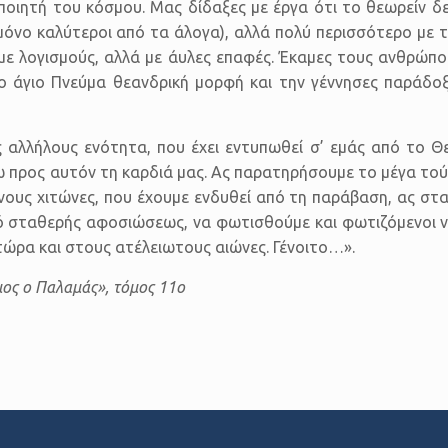
οιητή του κόσμου. Μας δίδαξες με έργα ότι το θεωρείν δε
όνο καλύτεροι από τα άλογα), αλλά πολύ περισσότερο με τ
με λογισμούς, αλλά με άυλες επαφές. Έκαμες τους ανθρώπο
ο άγιο Πνεύμα θεανδρική μορφή και την γέννησες παράδ
αλλήλους ενότητα, που έχει εντυπωθεί σ’ εμάς από το Θ
προς αυτόν τη καρδιά μας. Ας παρατηρήσουμε το μέγα τούτ
νους χιτώνες, που έχουμε ενδυθεί από τη παράβαση, ας στα
Θεό σταθερής αφοσιώσεως, να φωτισθούμε και φωτιζόμενοι 
 τώρα και στους ατέλειωτους αιώνες. Γένοιτο…».
ιος ο Παλαμάς», τόμος 11ο