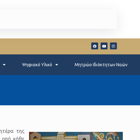
Ψηφιακό Υλικό
Μητρώο Ιδιόκτητων Ναών
ητέρα της
α από κάθε