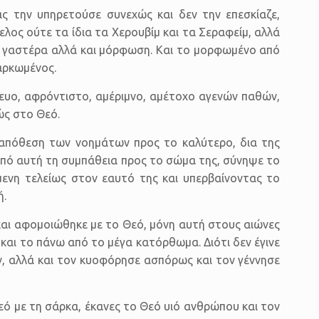
ς την υπηρετούσε συνεχώς και δεν την επεσκίαζε,
ελος ούτε τα ίδια τα Χερουβίμ και τα Σεραφείμ, αλλά
τη γαστέρα αλλά και μόρφωση. Και το μορφωμένο από
αρκωμένος.
κευο, αφρόντιστο, αμέριμνο, αμέτοχο αγενών παθών,
ώς στο Θεό.
 απόθεση των νοημάτων προς το καλύτερο, δια της
από αυτή τη συμπάθεια προς το σώμα της, σύνηψε το
μενη τελείως στον εαυτό της και υπερβαίνοντας το
ή.
και αφομοιώθηκε με το Θεό, μόνη αυτή στους αιώνες
και το πάνω από το μέγα κατόρθωμα. Διότι δεν έγινε
ν, αλλά και τον κυοφόρησε ασπόρως και τον γέννησε
εό με τη σάρκα, έκανες το Θεό υιό ανθρώπου και τον