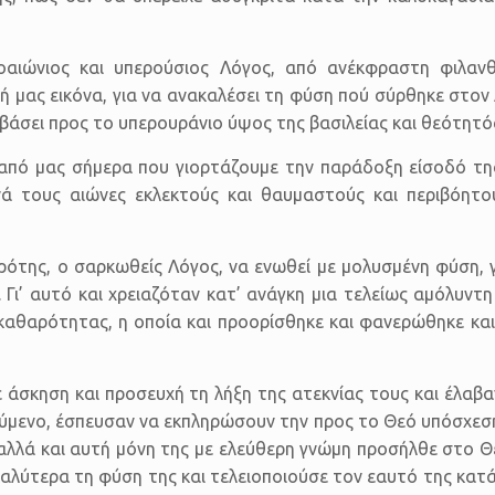
οαιώνιος και υπερούσιος Λόγος, από ανέκφραστη φιλαν
κή μας εικόνα, για να ανακαλέσει τη φύση πού σύρθηκε στον
αβιβάσει προς το υπερουράνιο ύψος της βασιλείας και θεότητό
ι από μας σήμερα που γιορτάζουμε την παράδοξη είσοδό τη
ά τους αιώνες εκλεκτούς και θαυμαστούς και περιβόητο
της, ο σαρκωθείς Λόγος, να ενωθεί με μολυσμένη φύση, γ
 Γι’ αυτό και χρειαζόταν κατ’ ανάγκη μια τελείως αμόλυν
 καθαρότητας, η οποία και προορίσθηκε και φανερώθηκε κα
 άσκηση και προσευχή τη λήξη της ατεκνίας τους και έλαβ
τούμενο, έσπευσαν να εκπληρώσουν την προς το Θεό υπόσχε
, αλλά και αυτή μόνη της με ελεύθερη γνώμη προσήλθε στο Θ
λύτερα τη φύση της και τελειοποιούσε τον εαυτό της κατά