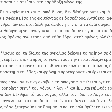
 σε όσους πιστεύουν στη παράδοξη γέννα της.
θεία χαρίσματα και φυσικά δώρα, δεν δέχθηκε ούτε καμιά ά
 εισφέρει μέσα της φοιτώντας σε δασκάλους. Αντίθετα, α
ανθρώπων και έτσι δέχθηκε άφθονη την από τα άνω σοφία, σ
 καθοδήγηση νηπιαγωγού και τα παραδίδουν σε γραμματοδιδ
χος θρόνος ανώτερος από κάθε έδρα, στολισμένος ολόκλη
θήλασμα και τη δίαιτα της αγκαλιάς δείκνυε το πρέπον σε
ς ντυμένες επάξια προς το γένος τους την περιστοίχιζαν κρ
ό το σημείο φάνηκε ότι αισθανόταν καλύτερα από όλους όσ
αράστημα και ήθος και φρόνημα προχωρούσε και έρχεται σε
 πως πάνω σε εκείνη ακριβώς τη σκιαγραφία τελετουργείται
χειροποίητη σκηνή του Λόγου, η λογική και έμψυχη κιβωτός 
που δεν δέχθηκε τύπους λόγου, αλλά τον ίδιο το Λόγο το
ι οι άγγελοι και το σπουδαιότερο είναι ότι δεν επεσκίαζαν α
αν, τόσο ξεπερνούσε σε θαυμασμό και το πολυθρύλητο εκείν