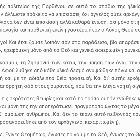
ς πολιτείας της Παρθένου σε αυτό το στάδιο της ηλικία
 άλλωστε πρόκειτο να επισκιάσει, όχι άγγελος ούτε αρχάγγ
λιστα δεν είναι επισκίαση αλλά καθαρά ένωση, όχι μόνο σ
παναγία και παρθενική εκείνη γαστέρα ήταν ο Λόγος Θεού σ
ο! Και έτσι ζούσε λοιπόν σαν στο παράδεισο, βίο απαράσ
ό, τρεφόμενη μόνο από το Θεό και γενικά αφιερωμένη συνεχ
υ κόσμου, τη λησμονιά των κάτω, την μύηση των άνω, την
. Αφού λύθηκε από κάθε υλικό δεσμό ανυψώθηκε πάνω και 
 και με τη αδιάλειπτο θεία προσευχή. Και δι’ αυτής ερχό
απόρρητη οδό στους ουρανούς, που θα την έλεγα νοητή σιγ
τις ακρότατες θεωρίες και κατά το τρόπο αυτόν ενώθηκε 
και μόνη της την αποπεράτωσε, πραγματοποιώντας το μέγα 
θ’ ομοίωση ανθρώπου. Και δεν το έκανε αυτό πείθοντάς το
προσαγορεύθηκε από τον αρχάγγελο, κεχαριτωμένη).
νε; Έγινες Θεομήτωρ, ένωσες το νου με το Θεό, ένωσες το Θ