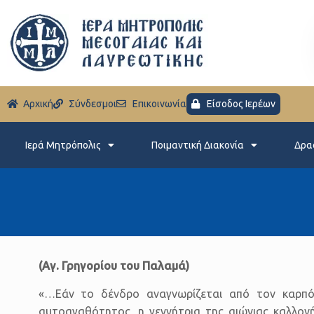
Aρχική
Σύνδεσμοι
Eπικοινωνία
Είσοδος Ιερέων
Ιερά Μητρόπολις
Ποιμαντική Διακονία
Δρα
(Αγ. Γρηγορίου του Παλαμά)
«…Εάν το δένδρο αναγνωρίζεται από τον καρπό,
αυτοαγαθότητος, η γεννήτρια της αιώνιας καλλον