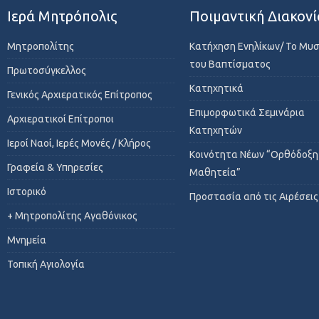
Ιερά Μητρόπολις
Ποιμαντική Διακονί
Μητροπολίτης
Κατήχηση Ενηλίκων/ Το Μυ
του Βαπτίσματος
Πρωτοσύγκελλος
Κατηχητικά
Γενικός Αρχιερατικός Επίτροπος
Επιμορφωτικά Σεμινάρια
Αρχιερατικοί Επίτροποι
Κατηχητών
Ιεροί Ναοί, Ιερές Μονές / Κλήρος
Κοινότητα Νέων “Ορθόδοξη
Γραφεία & Υπηρεσίες
Μαθητεία”
Ιστορικό
Προστασία από τις Αιρέσεις
+ Μητροπολίτης Αγαθόνικος
Μνημεία
Τοπική Αγιολογία