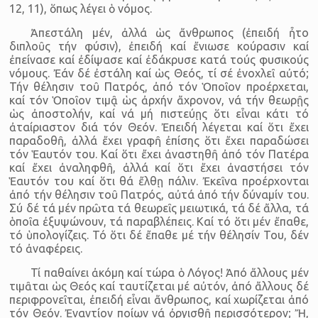
12, 11), ὅπως λέγει ὁ νόμος.
Ἀπεστάλη μέν, ἀλλά ὡς ἄνθρωπος (ἐπειδή ἦτο
διπλοῦς τήν φύσιν), ἐπειδή καί ἔνιωσε κούρασιν καί
ἐπείνασε καί ἐδίψασε καί ἐδάκρυσε κατά τούς φυσικούς
νόμους. Ἐάν δέ ἐστάλη καί ὡς Θεός, τί σέ ἐνοχλεῖ αὐτό;
Τήν θέλησιν τοῦ Πατρός, ἀπό τόν Ὁποῖον προέρχεται,
καί τόν Ὁποῖον τιμᾷ ὡς ἀρχήν ἄχρονον, νά τήν θεωρῇς
ὡς ἀποστολήν, καί νά μή πιστεύῃς ὅτι εἶναι κάτι τό
ἀταίριαστον διά τόν Θεόν. Ἐπειδή λέγεται καί ὅτι ἔχει
παραδοθῆ, ἀλλά ἔχει γραφῆ ἐπίσης ὅτι ἔχει παραδώσει
τόν Ἑαυτόν του. Καί ὅτι ἔχει ἀναστηθῆ ἀπό τόν Πατέρα
καί ἔχει ἀναληφθῆ, ἀλλά καί ὅτι ἔχει ἀναστήσει τόν
Ἑαυτόν του καί ὅτι θά ἔλθῃ πάλιν. Ἐκεῖνα προέρχονται
ἀπό τήν θέλησιν τοῦ Πατρός, αὐτά ἀπό τήν δύναμίν του.
Σύ δέ τά μέν πρῶτα τά θεωρεῖς μειωτικά, τά δέ ἄλλα, τά
ὁποῖα ἐξυψώνουν, τά παραβλέπεις. Καί τό ὅτι μέν ἔπαθε,
τό ὑπολογίζεις. Τό ὅτι δέ ἔπαθε μέ τήν θέλησίν Του, δέν
τό ἀναφέρεις.
Τί παθαίνει ἀκόμη καί τώρα ὁ Λόγος! Ἀπό ἄλλους μέν
τιμᾶται ὡς Θεός καί ταυτίζεται μέ αὐτόν, ἀπό ἄλλους δέ
περιφρονεῖται, ἐπειδή εἶναι ἄνθρωπος, καί χωρίζεται ἀπό
τόν Θεόν. Ἐναντίον ποίων νά ὀργισθῇ περισσότερον; Ἤ,