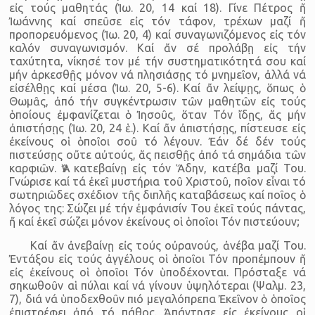
εἰς τούς μαθητάς (Ἰω. 20, 14 καί 18). Γίνε Πέτρος ἤ
Ἰωάννης καί σπεῦσε εἰς τόν τάφον, τρέχων μαζί ἤ
προπορευόμενος (Ἰω. 20, 4) καί συναγωνιζόμενος εἰς τόν
καλόν συναγωνισμόν. Καί ἄν σέ προλάβῃ εἰς τήν
ταχύτητα, νίκησέ τον μέ τήν συστηματικότητά σου καί
μήν ἀρκεσθῇς μόνον νά πλησιάσῃς τό μνημεῖον, ἀλλά νά
εἰσέλθῃς καί μέσα (Ἰω. 20, 5-6). Καί ἄν λείψῃς, ὅπως ὁ
Θωμᾶς, ἀπό τήν συγκέντρωσιν τῶν μαθητῶν εἰς τούς
ὁποίους ἐμφανίζεται ὁ Ἰησοῦς, ὅταν Τόν ἴδῃς, ἄς μήν
ἀπιστήσῃς (Ἰω. 20, 24 ἑ.). Καί ἄν ἀπιστήσῃς, πίστευσε εἰς
ἐκείνους οἱ ὁποῖοι σοῦ τό λέγουν. Ἐάν δέ δέν τούς
πιστεύσῃς οὔτε αὐτούς, ἄς πεισθῇς ἀπό τά σημάδια τῶν
καρφιῶν. Ἄν κατεβαίνῃ εἰς τόν Ἅδην, κατέβα μαζί Του.
Γνώρισε καί τά ἐκεῖ μυστήρια τοῦ Χριστοῦ, ποῖον εἶναι τό
σωτηριῶδες σχέδιον τῆς διπλῆς καταβάσεως καί ποῖος ὁ
λόγος της: Σώζει μέ τήν ἐμφάνισίν Του ἐκεῖ τούς πάντας,
ἤ καί ἐκεῖ σώζει μόνον ἐκείνους οἱ ὁποῖοι Τόν πιστεύουν;
Καί ἄν ἀνεβαίνῃ εἰς τούς οὐρανούς, ἀνέβα μαζί Του.
Ἐντάξου εἰς τούς ἀγγέλους οἱ ὁποῖοι Τόν προπέμπουν ἤ
εἰς ἐκείνους οἱ ὁποῖοι Τόν ὑποδέχονται. Πρόσταξε νά
σηκωθοῦν αἱ πύλαι καί νά γίνουν ὑψηλότεραι (Ψαλμ. 23,
7), διά νά ὑποδεχθοῦν πιό μεγαλόπρεπα Ἐκεῖνον ὁ ὁποῖος
ἐπιστρέφει ἀπό τό πάθος. Ἀπάντησε εἰς ἐκείνους οἱ