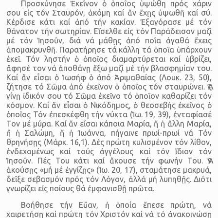
Προσκύνησε Ἐκεῖνον ὁ ὁποῖος ὑψώθη πρός χάριν
σου εἰς τόν Σταυρόν, ἀκόμη καί ἄν ἔχῃς ὑψωθῆ καί σύ.
Κέρδισε κάτι καί ἀπό τήν κακίαν. Ἐξαγόρασε μέ τόν
θάνατον τήν σωτηρίαν. Εἴσελθε εἰς τόν Παράδεισον μαζί
μέ τόν Ἰησοῦν, διά νά μάθῃς ἀπό ποῖα ἀγαθά ἔχεις
ἀπομακρυνθῆ. Παρατήρησε τά κάλλη τά ὁποῖα ὑπάρχουν
ἐκεῖ. Τόν ληστήν ὁ ὁποῖος διαμαρτύρεται καί ὑβρίζει,
ἄφησέ τον νά ἀποθάνῃ ἔξω μαζί μέ τήν βλασφημίαν του.
Καί ἄν εἶσαι ὁ Ἰωσήφ ὁ ἀπό Ἀριμαθαίας (Λουκ. 23, 50),
ζήτησε τό Σῶμα ἀπό ἐκεῖνον ὁ ὁποῖος τόν σταυρώνει. Ἄς
γίνῃ ἰδικόν σου τό Σῶμα ἐκεῖνο τό ὁποῖον καθαρίζει τόν
κόσμον. Καί ἄν εἶσαι ὁ Νικόδημος, ὁ θεοσεβής ἐκεῖνος ὁ
ὁποῖος Τόν ἐπεσκέφθη τήν νύκτα (Ἰω. 19, 39), ἐνταφίασέ
Τον μέ μύρα. Καί ἄν εἶσαι κάποια Μαρία, ἤ ἡ ἄλλη Μαρία,
ἤ ἡ Σαλώμη, ἤ ἡ Ἰωάννα, πήγαινε πρωί-πρωί νά Τόν
θρηνήσῃς (Μάρκ. 16,1). Δές πρώτη κυλισμένον τόν λίθον,
ἐνδεχομένως καί τούς ἀγγέλους καί τόν ἴδιον τόν
Ἰησοῦν. Πές Του κάτι καί ἄκουσε τήν φωνήν Του. Ἄν
ἀκούσῃς «μή μέ ἐγγίζῃς» (Ἰω. 20, 17), σταμάτησε μακρυά,
δεῖξε σεβασμόν πρός τόν Λόγον, ἀλλά μή λυπηθῇς. Διότι
γνωρίζει εἰς ποίους θά ἐμφανισθῇ πρῶτα.
Βοήθησε τήν Εὔαν, ἡ ὁποία ἔπεσε πρώτη, νά
χαιρετήσῃ καί πρώτη τόν Χριστόν καί νά τό ἀνακοινώσῃ