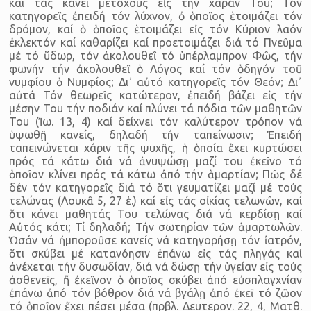
καί τάς κάνει μετόχους εἰς τήν χαράν Του; Τόν
κατηγορεῖς ἐπειδή τόν λύχνον, ὀ ὁποῖος ἑτοιμάζει τόν
δρόμον, καί ὁ ὁποῖος ἑτοιμάζει εἰς τόν Κύριον λαόν
ἐκλεκτόν καί καθαρίζει καί προετοιμάζει διά τό Πνεῦμα
μέ τό ὕδωρ, τόν ἀκολουθεῖ τό ὑπέρλαμπρον Φῶς, τήν
φωνήν τήν ἀκολουθεῖ ὁ Λόγος καί τόν ὁδηγόν τοῦ
νυμφίου ὁ Νυμφίος; Δι᾽ αὐτό κατηγορεῖς τόν Θεόν; Δι᾽
αὐτά Τόν θεωρεῖς κατώτερον, ἐπειδή βάζει εἰς τήν
μέσην Του τήν ποδιάν καί πλύνει τά πόδια τῶν μαθητῶν
Του (Ἰω. 13, 4) καί δείχνει τόν καλύτερον τρόπον νά
ὑψωθῇ κανείς, δηλαδή τήν ταπείνωσιν; Ἐπειδή
ταπεινώνεται χάριν τῆς ψυχῆς, ἡ ὁποία ἔχει κυρτώσει
πρός τά κάτω διά νά ἀνυψώσῃ μαζί του ἐκεῖνο τό
ὁποῖον κλίνει πρός τά κάτω ἀπό τήν ἁμαρτίαν; Πῶς δέ
δέν τόν κατηγορεῖς διά τό ὅτι γευματίζει μαζί μέ τούς
τελώνας (Λουκᾶ 5, 27 ἑ.) καί εἰς τάς οἰκίας τελωνῶν, καί
ὅτι κάνει μαθητάς Του τελώνας διά νά κερδίσῃ καί
Αὐτός κάτι; Τί δηλαδή; Τήν σωτηρίαν τῶν ἁμαρτωλῶν.
Ὡσάν νά ἠμποροῦσε κανείς νά κατηγορήσῃ τόν ἰατρόν,
ὅτι σκύβει μέ κατανόησιν ἐπάνω εἰς τάς πληγάς καί
ἀνέχεται τήν δυσωδίαν, διά νά δώσῃ τήν ὑγείαν εἰς τούς
ἀσθενεῖς, ἤ ἐκεῖνον ὁ ὁποῖος σκύβει ἀπό εὐσπλαγχνίαν
ἐπάνω ἀπό τόν βόθρον διά νά βγάλῃ ἀπό ἐκεῖ τό ζῶον
τό ὁποῖον ἔχει πέσει μέσα (πρβλ. Δευτερον. 22, 4, Ματθ.