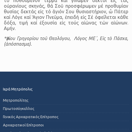
τό ποθούμενον τέρμα καί γίνωμεν δεκτοί εἰς τάς
οὐρανίους σκηνάς, θά Σοῦ προσφέρωμεν μέ προθυμίαν
θυσίας δεκτάς εἰς τό ἅγιόν Σου θυσιαστήριον, ὦ Πάτερ
καί Λόγε καί Ἅγιον Πνεῦμα, ἐπειδή εἰς Σέ ὀφείλεται κάθε
δόξα, τιμή καί ἐξουσία εἰς τούς αἰῶνας τῶν αἰώνων.
Αμήν.
*Ἁγίου Γρηγορίου τοῦ Θεολόγου, Λόγος ΜΕ΄, Εἰς τὸ Πάσχα,
(ἀπόσπασμα).
Ιερά Μητρόπολις
Μητροπολίτης
Πρωτοσύγκελλος
Γενικός Αρχιερατικός Επίτροπος
Αρχιερατικοί Επίτροποι