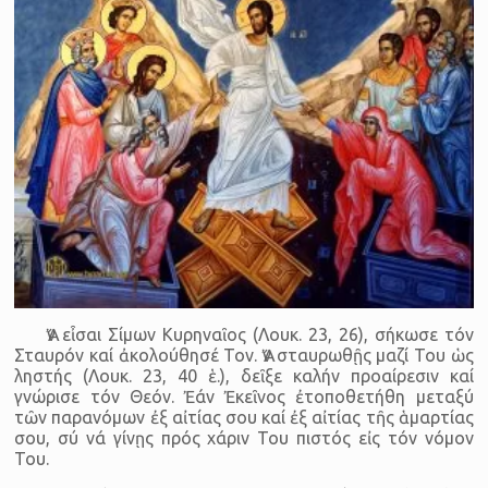
Ἄν εἶσαι Σίμων Κυρηναῖος (Λουκ. 23, 26), σήκωσε τόν
Σταυρόν καί ἀκολούθησέ Τον. Ἄν σταυρωθῇς μαζί Του ὡς
ληστής (Λουκ. 23, 40 ἑ.), δεῖξε καλήν προαίρεσιν καί
γνώρισε τόν Θεόν. Ἐάν Ἐκεῖνος ἐτοποθετήθη μεταξύ
τῶν παρανόμων ἐξ αἰτίας σου καί ἐξ αἰτίας τῆς ἁμαρτίας
σου, σύ νά γίνῃς πρός χάριν Του πιστός εἰς τόν νόμον
Του.