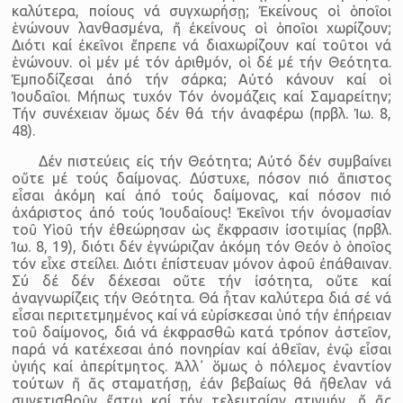
καλύτερα, ποίους νά συγχωρήσῃ; Ἐκείνους οἱ ὁποῖοι
ἑνώνουν λανθασμένα, ἤ ἐκείνους οἱ ὁποῖοι χωρίζουν;
Διότι καί ἐκεῖνοι ἔπρεπε νά διαχωρίζουν καί τοῦτοι νά
ἑνώνουν. οἱ μέν μέ τόν ἀριθμόν, οἱ δέ μέ τήν Θεότητα.
Ἐμποδίζεσαι ἀπό τήν σάρκα; Αὐτό κάνουν καί οἱ
Ἰουδαῖοι. Μήπως τυχόν Τόν ὀνομάζεις καί Σαμαρείτην;
Τήν συνέχειαν ὅμως δέν θά τήν ἀναφέρω (πρβλ. Ἰω. 8,
48).
Δέν πιστεύεις εἰς τήν Θεότητα; Αὐτό δέν συμβαίνει
οὔτε μέ τούς δαίμονας. Δύστυχε, πόσον πιό ἄπιστος
εἶσαι ἀκόμη καί ἀπό τούς δαίμονας, καί πόσον πιό
ἀχάριστος ἀπό τούς Ἰουδαίους! Ἐκεῖνοι τήν ὀνομασίαν
τοῦ Υἱοῦ τήν ἐθεώρησαν ὡς ἔκφρασιν ἰσοτιμίας (πρβλ.
Ἰω. 8, 19), διότι δέν ἐγνώριζαν ἀκόμη τόν Θεόν ὁ ὁποῖος
τόν εἶχε στείλει. Διότι ἐπίστευαν μόνον ἀφοῦ ἐπάθαιναν.
Σύ δέ δέν δέχεσαι οὔτε τήν ἰσότητα, οὔτε καί
ἀναγνωρίζεις τήν Θεότητα. Θά ἦταν καλύτερα διά σέ νά
εἶσαι περιτετμημένος καί νά εὑρίσκεσαι ὑπό τήν ἐπήρειαν
τοῦ δαίμονος, διά νά ἐκφρασθῶ κατά τρόπον ἀστεῖον,
παρά νά κατέχεσαι ἀπό πονηρίαν καί ἀθεΐαν, ἐνῷ εἶσαι
ὑγιής καί ἀπερίτμητος. Ἀλλ᾽ ὅμως ὁ πόλεμος ἐναντίον
τούτων ἤ ἄς σταματήσῃ, ἐάν βεβαίως θά ἤθελαν νά
συνετισθοῦν ἔστω καί τήν τελευταίαν στιγμήν, ἤ ἄς