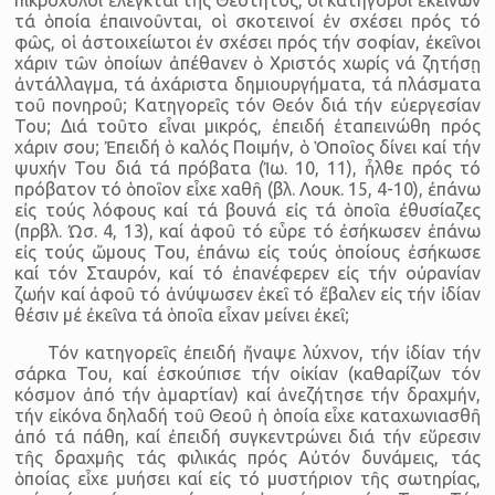
τά ὁποία ἐπαινοῦνται, οἱ σκοτεινοί ἐν σχέσει πρός τό
φῶς, οἱ ἀστοιχείωτοι ἐν σχέσει πρός τήν σοφίαν, ἐκεῖνοι
χάριν τῶν ὁποίων ἀπέθανεν ὁ Χριστός χωρίς νά ζητήσῃ
ἀντάλλαγμα, τά ἀχάριστα δημιουργήματα, τά πλάσματα
τοῦ πονηροῦ; Κατηγορεῖς τόν Θεόν διά τήν εὐεργεσίαν
Του; Διά τοῦτο εἶναι μικρός, ἐπειδή ἐταπεινώθη πρός
χάριν σου; Ἐπειδή ὁ καλός Ποιμήν, ὁ Ὁποῖος δίνει καί τήν
ψυχήν Του διά τά πρόβατα (Ἰω. 10, 11), ἦλθε πρός τό
πρόβατον τό ὁποῖον εἶχε χαθῆ (βλ. Λουκ. 15, 4-10), ἐπάνω
εἰς τούς λόφους καί τά βουνά εἰς τά ὁποῖα ἐθυσίαζες
(πρβλ. Ὠσ. 4, 13), καί ἀφοῦ τό εὗρε τό ἐσήκωσεν ἐπάνω
εἰς τούς ὤμους Του, ἐπάνω εἰς τούς ὁποίους ἐσήκωσε
καί τόν Σταυρόν, καί τό ἐπανέφερεν εἰς τήν οὐρανίαν
ζωήν καί ἀφοῦ τό ἀνύψωσεν ἐκεῖ τό ἔβαλεν εἰς τήν ἰδίαν
θέσιν μέ ἐκεῖνα τά ὁποῖα εἶχαν μείνει ἐκεῖ;
Τόν κατηγορεῖς ἐπειδή ἤναψε λύχνον, τήν ἰδίαν τήν
σάρκα Του, καί ἐσκούπισε τήν οἰκίαν (καθαρίζων τόν
κόσμον ἀπό τήν ἁμαρτίαν) καί ἀνεζήτησε τήν δραχμήν,
τήν εἰκόνα δηλαδή τοῦ Θεοῦ ἡ ὁποία εἶχε καταχωνιασθῆ
ἀπό τά πάθη, καί ἐπειδή συγκεντρώνει διά τήν εὕρεσιν
τῆς δραχμῆς τάς φιλικάς πρός Αὐτόν δυνάμεις, τάς
ὁποίας εἶχε μυήσει καί εἰς τό μυστήριον τῆς σωτηρίας,