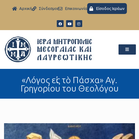
Aρχική
Σύνδεσμοι
Eπικοινωνία
Είσοδος Ιερέων
«Λόγος εἰς τὸ Πάσχα» Αγ.
Γρηγορίου του Θεολόγου