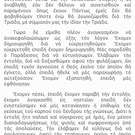
ἀναβληθῇ, ἐάν δέν θέλουν νά συνετισθοῦν καί
παραμένουν ὅπως ἔχουν. Πάντως ἐμεῖς δέν θά
φοβηθοῦμεν τίποτε ἐνῷ θά ἀγωνιζώμεθα διά τήν
Τριάδα, μέ σύμμαχόν μας τήν ἰδίαν τήν Τριάδα.
Τώρα δέ εἴμεθα πλέον ἀναγκασμένοι νά
ἀνακεφαλαιώσωμεν ὡς ἑξῆς τόν λόγον. Ἔχομεν
δημιουργηθῆ διά νά εὐεργετηθοῦμεν. Ἔχομεν
εὐεργετηθῆ ἐπειδή ἔχομεν δημιουργηθῆ. Μᾶς παρεδόθη
ὁ Παράδεισος διά νά εὐτυχήσωμεν. Ἐλάβαμεν τήν
ἐντολήν, διά νά δοξασθῶμεν ἀφοῦ τήν φυλάξωμεν, ὄχι
ἐπειδή τυχόν ἀγνοοῦσε ὁ Θεός ἐκεῖνο τόν ὁποῖον θά
ἐγίνετο, ἀλλά ἐπειδή ἤθελε νά μᾶς παραχωρήσῃ τό
αὐτεξούσιον. Ἔχομεν ἐξαπατηθῆ, ἐπειδή μᾶς
ἐφθόνησαν.
Ἔχομεν πέσει, ἐπειδή ἔχομεν παραβῆ τήν ἐντολήν,
ἔχομεν ἀναγκασθῆ εἰς νηστείαν ἐπειδή δέν
ἐνηστεύσαμεν καί μᾶς κατανίκησεν ἡ ἐπιθυμία τῆς
γεύσεως τοῦ καρποῦ τοῦ δένδρου τῆς γνώσεως. Διότι ἡ
ἐντολή ἦτο παλαιά καί σύγχρονος μέ ἡμᾶς, ἕνα μέσον
διαπαιδαγωγήσεως τῆς ψυχῆς καί σωφρονισμοῦ ἀπό
τάς ἀπολαύσεις. Τήν ἐλάβαμεν δέ εὐλόγως διά νά
ἀπολαύσωμεν, ἀφοῦ τήν τηρήσωμεν, ἐκεῖνο τό ὁποῖο