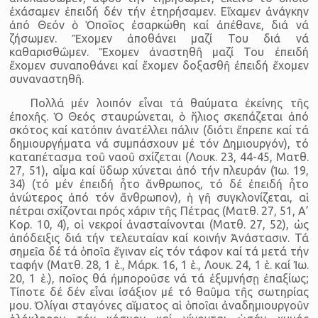
ἐχάσαμεν ἐπειδή δέν τήν ἐτηρήσαμεν. Εἴχαμεν ἀνάγκην
ἀπό Θεόν ὁ Ὁποῖος ἐσαρκώθη καί ἀπέθανε, διά νά
ζήσωμεν. Ἔχομεν ἀποθάνει μαζί Του διά νά
καθαρισθῶμεν. Ἔχομεν ἀναστηθῆ μαζί Του ἐπειδή
ἔχομεν συναποθάνει καί ἔχομεν δοξασθῆ ἐπειδή ἔχομεν
συναναστηθῆ.
Πολλά μέν λοιπόν εἶναι τά θαύματα ἐκείνης τῆς
ἐποχῆς. Ὁ Θεός σταυρώνεται, ὁ ἥλιος σκεπάζεται ἀπό
σκότος καί κατόπιν ἀνατέλλει πάλιν (διότι ἔπρεπε καί τά
δημιουργήματα νά συμπάσχουν μέ τόν Δημιουργόν), τό
καταπέτασμα τοῦ ναοῦ σχίζεται (Λουκ. 23, 44-45, Ματθ.
27, 51), αἷμα καί ὕδωρ χύνεται ἀπό τήν πλευράν (Ἰω. 19,
34) (τό μέν ἐπειδή ἦτο ἄνθρωπος, τό δέ ἐπειδή ἦτο
ἀνώτερος ἀπό τόν ἄνθρωπον), ἡ γῆ συγκλονίζεται, αἱ
πέτραι σχίζονται πρός χάριν τῆς Πέτρας (Ματθ. 27, 51, Α’
Κορ. 10, 4), οἱ νεκροί ἀνασταίνονται (Ματθ. 27, 52), ὡς
ἀπόδειξις διά τήν τελευταίαν καί κοινήν Ἀνάστασιν. Τά
σημεῖα δέ τά ὁποῖα ἔγιναν εἰς τόν τάφον καί τά μετά τήν
ταφήν (Ματθ. 28, 1 ἑ., Μάρκ. 16, 1 ἑ., Λουκ. 24, 1 ἑ. καί Ἰω.
20, 1 ἑ.), ποῖος θά ἠμποροῦσε νά τά ἐξυμνήσῃ ἐπαξίως;
Τίποτε δέ δέν εἶναι ἰσάξιον μέ τό θαῦμα τῆς σωτηρίας
μου. Ὀλίγαι σταγόνες αἵματος αἱ ὁποῖαι ἀναδημιουργοῦν