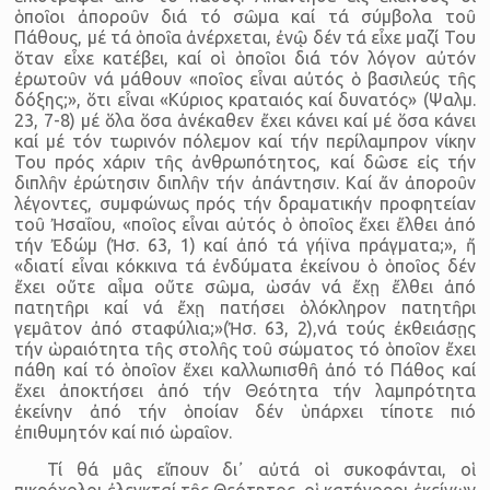
ὁποῖοι ἀποροῦν διά τό σῶμα καί τά σύμβολα τοῦ
Πάθους, μέ τά ὁποῖα ἀνέρχεται, ἐνῷ δέν τά εἶχε μαζί Του
ὅταν εἶχε κατέβει, καί οἱ ὁποῖοι διά τόν λόγον αὐτόν
ἐρωτοῦν νά μάθουν «ποῖος εἶναι αὐτός ὁ βασιλεύς τῆς
δόξης;», ὅτι εἶναι «Κύριος κραταιός καί δυνατός» (Ψαλμ.
23, 7-8) μέ ὅλα ὅσα ἀνέκαθεν ἔχει κάνει καί μέ ὅσα κάνει
καί μέ τόν τωρινόν πόλεμον καί τήν περίλαμπρον νίκην
Του πρός χάριν τῆς ἀνθρωπότητος, καί δῶσε εἰς τήν
διπλῆν ἐρώτησιν διπλῆν τήν ἀπάντησιν. Καί ἄν ἀποροῦν
λέγοντες, συμφώνως πρός τήν δραματικήν προφητείαν
τοῦ Ἠσαΐου, «ποῖος εἶναι αὐτός ὁ ὁποῖος ἔχει ἔλθει ἀπό
τήν Ἐδώμ (Ἠσ. 63, 1) καί ἀπό τά γήϊνα πράγματα;», ἤ
«διατί εἶναι κόκκινα τά ἐνδύματα ἐκείνου ὁ ὁποῖος δέν
ἔχει οὔτε αἷμα οὔτε σῶμα, ὡσάν νά ἔχῃ ἔλθει ἀπό
πατητῆρι καί νά ἔχῃ πατήσει ὁλόκληρον πατητῆρι
γεμᾶτον ἀπό σταφύλια;»(Ἠσ. 63, 2),νά τούς ἐκθειάσῃς
τήν ὡραιότητα τῆς στολῆς τοῦ σώματος τό ὁποῖον ἔχει
πάθη καί τό ὁποῖον ἔχει καλλωπισθῆ ἀπό τό Πάθος καί
ἔχει ἀποκτήσει ἀπό τήν Θεότητα τήν λαμπρότητα
ἐκείνην ἀπό τήν ὁποίαν δέν ὑπάρχει τίποτε πιό
ἐπιθυμητόν καί πιό ὡραῖον.
Τί θά μᾶς εἴπουν δι᾽ αὐτά οἱ συκοφάνται, οἱ
πικρόχολοι ἐλεγκταί τῆς Θεότητος, οἱ κατήγοροι ἐκείνων