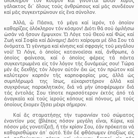
ὁλόκληρον τόν κόσμον καί γίνονται ὡσάν χυμός
γάλακτος δι᾽ ὅλους τούς ἀνθρώπους καί μᾶς συνδέουν
καί μᾶς συγκεντρώνουν εἰς ἕνα σύνολον.
Ἀλλά, ὦ Πάσχα, τό μέγα καί ἱερόν, τό ὁποῖον
καθαρίζεις ὁλόκληρον τόν κόσμον! Διότι θά σοῦ ὁμιλήσω
ὡσάν νά ἤσουν ἔμψυχον. Ὦ Λόγε τοῦ Θεοῦ καί Φῶς καί
Ζωή καί Σοφία καί Δύναμις! Διότι χαίρομαι μέ ὅλα Σου τά
ὀνόματα. Ὦ γέννημα καί κίνησις καί σφραγίς τοῦ μεγάλου
νοῦ! Ὦ Λόγε, ὁ ὁποῖος κατανοεῖσαι καί, ἄνθρωπε, ὁ
ὁποῖος φαίνεσαι, καί ὁ ὁποῖος φέρεις τά πάντα
συγκεντρωμένα εἰς τόν λόγον τῆς δυνάμεώς σου! Τώρα
μέν ἄς δεχθῇς τόν λόγον αὐτόν ὄχι ὡς τόν πρῶτον καί
καλύτερον καρπόν τῆς καρποφορίας μας, ἀλλά ὡς
συμπλήρωμά της ἴσως, εὐχαριστήριον ἀλλά καί
συγχρόνως παρακλητικόν, διά νά μήν ὑποφέρωμεν διά
τάς ἐντολάς Σου τίποτε περισσότερον ἐκτός ἀπό τά
ἀναγκαῖα καί τούς ἱερούς κόπους καί πόνους, μέ τούς
ὁποίους ἔχομεν ζήσει μέχρι σήμερον.
Καί ἄς σταματήσῃς τήν τυραννίαν τοῦ σώματος
ἐναντίον μας (βλέπεις πόσον μεγάλη εἶναι, Κύριε, καί
πόσον μᾶς γονατίζει!), ἤ τήν κρίσιν Σου, ἐάν πρόκειται νά
καθαρισθῶμεν ἀπ᾽ αὐτό. Ἐάν δέ φθάσωμεν ἐπαξίως εἰς