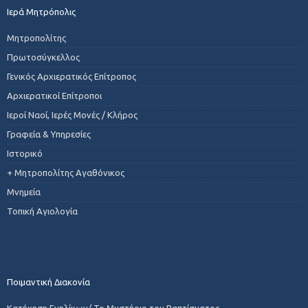
Ιερά Μητρόπολις
Μητροπολίτης
Πρωτοσύγκελλος
Γενικός Αρχιερατικός Επίτροπος
Αρχιερατικοί Επίτροποι
Ιεροί Ναοί, Ιερές Μονές / Κλήρος
Γραφεία & Υπηρεσίες
Ιστορικό
+ Μητροπολίτης Αγαθόνικος
Μνημεία
Τοπική Αγιολογία
Ποιμαντική Διακονία
Κατήχηση Ενηλίκων/ Το Μυστήριο του Βαπτίσματος