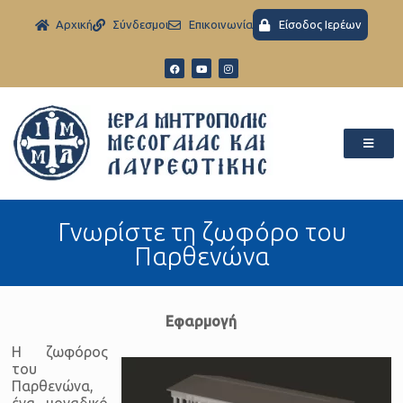
Aρχική
Σύνδεσμοι
Eπικοινωνία
Είσοδος Ιερέων
Γνωρίστε τη ζωφόρο του
Παρθενώνα
Εφαρμογή
Η ζωφόρος
του
Παρθενώνα,
ένα μοναδικό