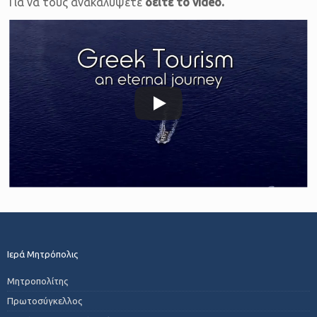
Για να τους ανακαλύψετε
δείτε το video.
Ιερά Μητρόπολις
Μητροπολίτης
Πρωτοσύγκελλος