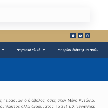
Ψηφιακό Υλικό
Μητρώο Ιδιόκτητων Ναών
εις πειρασμῶν ὁ διάβολος, ὅσες στὸν Μέγα Ἀντώνιο.
 Πάμπλουτος ἀλλὰ ἀγράμματος Τὸ 251 μ.Χ. γεννήθηκε