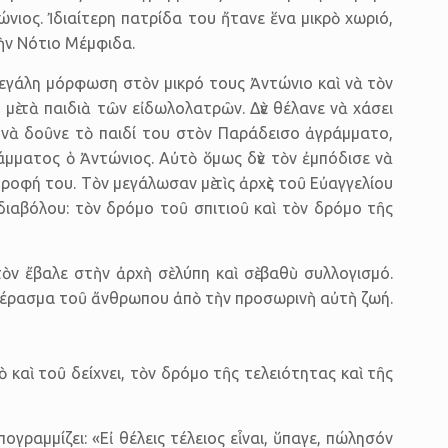
νιος. Ἰδιαίτερη πατρίδα του ἤτανε ἕνα μικρὸ χωριό,
ὴν Νότιο Μέμφιδα.
μεγάλη μόρφωση στὸν μικρό τους Ἀντώνιο καὶ νὰ τὸν
ὲ τὰ παιδιὰ τῶν εἰδωλολατρῶν. Δὲν θέλανε νὰ χάσει
ε νὰ δοῦνε τὸ παιδί του στὸν Παράδεισο ἀγράμματο,
άμματος ὁ Ἀντώνιος. Αὐτὸ ὅμως δὲν τὸν ἐμπόδισε νὰ
τροφή του. Τὸν μεγάλωσαν μὲ τὶς ἀρχὲς τοῦ Εὐαγγελίου
διαβόλου: τὸν δρόμο τοῦ σπιτιοῦ καὶ τὸν δρόμο τῆς
ὸν ἔβαλε στὴν ἀρχὴ σὲ λύπη καὶ σὲ βαθὺ συλλογισμό.
 πέρασμα τοῦ ἄνθρωπου ἀπὸ τὴν προσωρινὴ αὐτὴ ζωή.
 καὶ τοῦ δείχνει, τὸν δρόμο τῆς τελειότητας καὶ τῆς
ογραμμίζει: «Εἰ θέλεις τέλειος εἶναι, ὕπαγε, πώλησόν