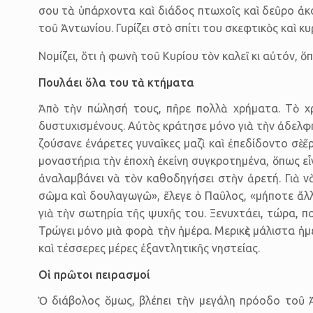
σου τὰ ὑπάρχοντα καὶ διάδος πτωχοῖς καὶ δεῦρο ἀκ
τοῦ Ἀντωνίου. Γυρίζει στὸ σπίτι του σκεφτικὸς καὶ κ
Νομίζει, ὅτι ἡ φωνὴ τοῦ Κυρίου τὸν καλεῖ κι αὐτόν, 
Πουλάει ὅλα του τὰ κτήματα
Ἀπὸ τὴν πώλησή τους, πῆρε πολλὰ χρήματα. Τὸ χ
δυστυχισμένους. Αὐτὸς κράτησε μόνο γιὰ τὴν ἀδελφή
ζούσανε ἐνάρετες γυναῖκες μαζὶ καὶ ἐπεδίδοντο σὲ ἔ
μοναστήρια τὴν ἐποχὴ ἐκείνη συγκροτημένα, ὅπως εἶν
ἀναλαμβάνει νὰ τὸν καθοδηγήσει στὴν ἀρετή. Γιὰ ν
σῶμα καὶ δουλαγωγῶ», ἔλεγε ὁ Παῦλος, «μήποτε ἄλλ
γιὰ τὴν σωτηρία τῆς ψυχῆς του. Ξενυχτάει, τώρα, πο
Τρώγει μόνο μιὰ φορὰ τὴν ἡμέρα. Μερικὲς μάλιστα ἡμ
καὶ τέσσερες μέρες ἐξαντλητικῆς νηστείας.
Οἱ πρῶτοι πειρασμοί
Ὁ διάβολος ὅμως, βλέπει τὴν μεγάλη πρόοδο τοῦ Ἀν