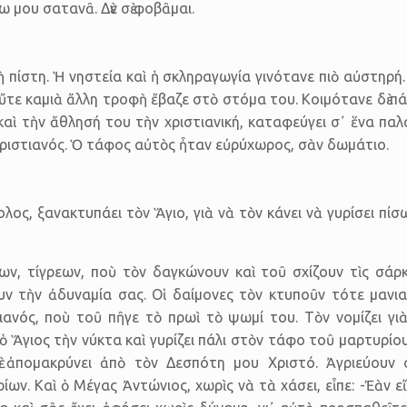
ω μου σατανᾶ. Δὲν σὲ φοβᾶμαι.
ὴ πίστη. Ἡ νηστεία καὶ ἡ σκληραγωγία γινότανε πιὸ αὐστηρή
, οὔτε καμιὰ ἄλλη τροφὴ ἔβαζε στὸ στόμα του. Κοιμότανε δὲ 
καὶ τὴν ἄθλησή του τὴν χριστιανική, καταφεύγει σ᾿ ἕνα παλ
 χριστιανός. Ὁ τάφος αὐτὸς ἦταν εὐρύχωρος, σὰν δωμάτιο.
λος, ξανακτυπάει τὸν Ἅγιο, γιὰ νὰ τὸν κάνει νὰ γυρίσει πίσ
ων, τίγρεων, ποὺ τὸν δαγκώνουν καὶ τοῦ σχίζουν τὶς σάρκε
υν τὴν ἀδυναμία σας. Οἱ δαίμονες τὸν κτυποῦν τότε μανιασ
ιανός, ποὺ τοῦ πῆγε τὸ πρωὶ τὸ ψωμί του. Τὸν νομίζει γι
 Ἅγιος τὴν νύκτα καὶ γυρίζει πάλι στὸν τάφο τοῦ μαρτυρίου τ
ὲ ἀπομακρύνει ἀπὸ τὸν Δεσπότη μου Χριστό. Ἀγριεύουν ο
ρίων. Καὶ ὁ Μέγας Ἀντώνιος, χωρὶς νὰ τὰ χάσει, εἶπε: -Ἐὰν ε