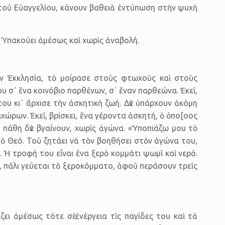
 τοῦ Εὐαγγελίου, κάνουν βαθειὰ ἐντύπωση στὴν ψυχὴ
ι. Ὑπακούει ἀμέσως καὶ χωρὶς ἀναβολή.
ν Ἐκκλησία, τὸ μοίρασε στοὺς φτωχοὺς καὶ στοὺς
 σ᾿ ἕνα κοινόβιο παρθένων, σ᾿ ἕναν παρθεώνα. Ἐκεῖ,
του κι᾿ ἄρχισε τὴν ἀσκητικὴ ζωή. Δὲν ὑπάρχουν ἀκόμη
χώρων. Ἐκεῖ, βρίσκει, ἕνα γέροντα ἀσκητή, ὁ ὁπο[οος
 πάθη δὲν βγαίνουν, χωρὶς ἀγώνα. «Ὑποπιάζω μου τὸ
ὸ Θεό. Τοῦ ζητάει νὰ τὸν βοηθήσει στὸν ἀγώνα του,
. Ἡ τροφή του εἶναι ἕνα ξερὸ κομμάτι ψωμὶ καὶ νερό.
ε, πάλι γεύεται τὸ ξεροκόμματο, ἀφοῦ περάσουν τρεῖς
ει ἀμέσως τότε σὲ ἐνέργεια τὶς παγίδες του καὶ τὰ