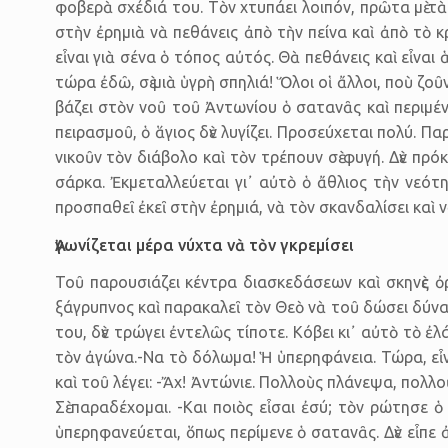
φοβερὰ σχέδιά του. Τὸν χτυπάει λοιπόν, πρῶτα μὲ τὰ
στὴν ἐρημιὰ νὰ πεθάνεις ἀπὸ τὴν πείνα καὶ ἀπὸ τὸ κρ
εἶναι γιὰ σένα ὁ τόπος αὐτός. Θὰ πεθάνεις καὶ εἶναι
τώρα ἐδῶ, σὲ μιὰ ὑγρὴ σπηλιά! Ὅλοι οἱ ἄλλοι, ποὺ ζο
βάζει στὸν νοῦ τοῦ Ἀντωνίου ὁ σατανᾶς καὶ περιμένε
πειρασμοῦ, ὁ ἅγιος δὲν λυγίζει. Προσεύχεται πολύ. 
νικοῦν τὸν διάβολο καὶ τὸν τρέπουν σὲ φυγή. Δὲν πρ
σάρκα. Ἐκμεταλλεύεται γι᾿ αὐτὸ ὁ ἄθλιος τὴν νεότ
προσπαθεῖ ἐκεῖ στὴν ἐρημιά, νὰ τὸν σκανδαλίσει καὶ ν
Ἀγωνίζεται μέρα νύχτα νὰ τὸν γκρεμίσει
Τοῦ παρουσιάζει κέντρα διασκεδάσεων καὶ σκηνὲς ὀρ
ξάγρυπνος καὶ παρακαλεῖ τὸν Θεὸ νὰ τοῦ δώσει δύναμ
του, δὲν τρώγει ἐντελῶς τίποτε. Κόβει κι᾿ αὐτὸ τὸ 
τὸν ἀγώνα.-Να τὸ δόλωμα! Ἡ ὑπερηφάνεια. Τώρα, εἶν
καὶ τοῦ λέγει: -Ἄχ! Ἀντώνιε. Πολλοὺς πλάνεψα, πολλ
Σὲ παραδέχομαι. -Και ποιὸς εἶσαι ἐσύ; τὸν ρώτησε 
ὑπερηφανεύεται, ὅπως περίμενε ὁ σατανᾶς. Δὲν εἶπε