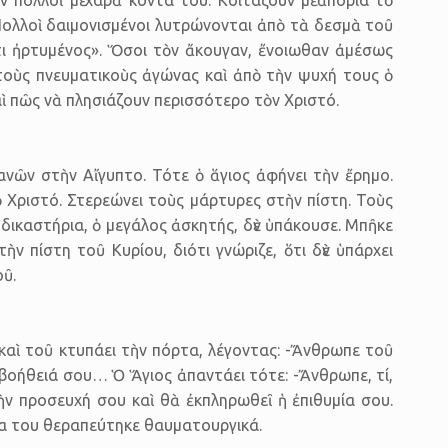
 Πολλοὶ δαιμονισμένοι λυτρώνονται ἀπὸ τὰ δεσμὰ τοῦ
τι ἠρτυμένος». Ὅσοι τὸν ἄκουγαν, ἔνοιωθαν ἀμέσως
τοὺς πνευματικοὺς ἀγώνας καὶ ἀπὸ τὴν ψυχή τους ὁ
 πῶς νὰ πλησιάζουν περισσότερο τὸν Χριστό.
ανῶν στὴν Αἴγυπτο. Τότε ὁ ἅγιος ἀφήνει τὴν ἔρημο.
τὸ Χριστό. Στερεώνει τοὺς μάρτυρες στὴν πίστη. Τοὺς
 δικαστήρια, ὁ μεγάλος ἀσκητής, δὲν ὑπάκουσε. Μπῆκε
ν πίστη τοῦ Κυρίου, διότι γνώριζε, ὅτι δὲν ὑπάρχει
ῦ.
 καὶ τοῦ κτυπάει τὴν πόρτα, λέγοντας: -Ἄνθρωπε τοῦ
 βοήθειά σου… Ὁ Ἅγιος ἀπαντάει τότε: -Ἄνθρωπε, τί,
τὴν προσευχή σου καὶ θὰ ἐκπληρωθεῖ ἡ ἐπιθυμία σου.
έρα του θεραπεύτηκε θαυματουργικά.