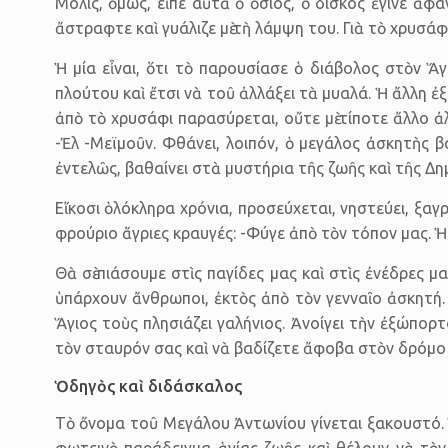
Μόλις, ὅμως, εἶπε αὐτὰ ὁ ὅσιος, ὁ δίσκος ἔγινε ἄφ
ἄστραφτε καὶ γυάλιζε μὲ τὴ λάμψη του. Γιὰ τὸ χρυσάφ
Ἡ μία εἶναι, ὅτι τὸ παρουσίασε ὁ διάβολος στὸν Ἅ
πλούτου καὶ ἔτσι νὰ τοῦ ἀλλάξει τὰ μυαλά. Ἡ ἄλλη ἐξ
ἀπὸ τὸ χρυσάφι παρασύρεται, οὔτε μὲ τίποτε ἄλλο ἀλ
-Ἐλ -Μεϊμοῦν. Φθάνει, λοιπόν, ὁ μεγάλος ἀσκητὴς 
ἐντελῶς, βαθαίνει στὰ μυστήρια τῆς ζωῆς καὶ τῆς Δη
Εἴκοσι ὁλόκληρα χρόνια, προσεύχεται, νηστεύει, ξαγ
φρούριο ἄγριες κραυγές: -Φύγε ἀπὸ τὸν τόπον μας. Ἡ ἔ
Θὰ σὲ πιάσουμε στὶς παγίδες μας καὶ στὶς ἐνέδρες μα
ὑπάρχουν ἄνθρωποι, ἐκτὸς ἀπὸ τὸν γενναῖο ἀσκητή.
Ἅγιος τοὺς πλησιάζει γαλήνιος. Ἀνοίγει τὴν ἐξώπορ
τὸν σταυρόν σας καὶ νὰ βαδίζετε ἄφοβα στὸν δρόμο
Ὁδηγὸς καὶ διδάσκαλος
Τὸ ὄνομα τοῦ Μεγάλου Ἀντωνίου γίνεται ξακουστό. Ὁ
φωτεινὸ παράδειγμα ἁγίας ζωῆς καὶ θέλουν νὰ τὸν 