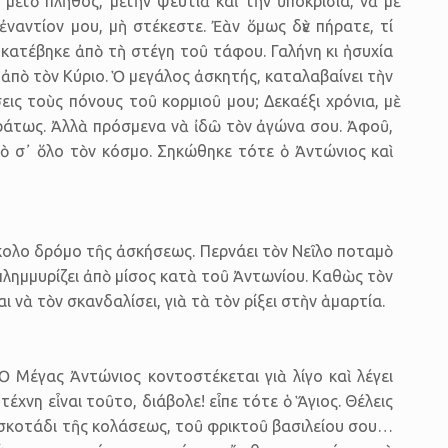
ὲ τὸ πλῆθος, μὲ τὴν ψευτιὰ καὶ τὴν ὑποκρισία, νὰ μὲ
ναντίον μου, μὴ στέκεστε. Ἐὰν ὅμως δὲν πήρατε, τί
 κατέβηκε ἀπὸ τὴ στέγη τοῦ τάφου. Γαλήνη κι ἡσυχία
 ἀπὸ τὸν Κύριο. Ὁ μεγάλος ἀσκητής, καταλαβαίνει τὴν
ις τοὺς πόνους τοῦ κορμιοῦ μου; Δεκαέξι χρόνια, μὲ
οράτως. Ἀλλὰ πρόσμενα νὰ ἰδῶ τὸν ἀγώνα σου. Ἀφοῦ,
στὸ σ᾿ ὅλο τὸν κόσμο. Σηκώθηκε τότε ὁ Ἀντώνιος καὶ
ύσκολο δρόμο τῆς ἀσκήσεως. Περνάει τὸν Νεῖλο ποταμὸ
 πλημμυρίζει ἀπὸ μίσος κατὰ τοῦ Ἀντωνίου. Καθὼς τὸν
 νὰ τὸν σκανδαλίσει, γιὰ τὰ τὸν ρίξει στὴν ἁμαρτία.
Ὁ Μέγας Ἀντώνιος κοντοστέκεται γιὰ λίγο καὶ λέγει
έχνη εἶναι τοῦτο, διάβολε! εἶπε τότε ὁ Ἅγιος. Θέλεις
τὸ σκοτάδι τῆς κολάσεως, τοῦ φρικτοῦ βασιλείου σου…