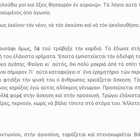
ολούθει μοὶ καὶ ἕξεις θησαυρὸν ἐν οὐρανῷ». Τὰ λόγια αὐτὰ
υριευμένος ἀπὸ ἀγωνία.
ὅπως ἐκεῖνον τὸν νέον, νὰ τὸν ἀκούσει καὶ νὰ τὸν ἀκολουθήσε
ρυσάφι ὅμως, δὲν τοῦ τράβηξε τὴν καρδιά. Τὸ ἔδωσε στὴ
 του ἐλάχιστα χρήματα. Ἔπειτα ἐμπιστεύεται τὴν ἀδελφή του
ργα ἀγάπης. Φεύγει κι᾿ αὐτός, ὄχι πολὺ μακριὰ ἀπὸ τὸ σπίτι 
αι σήμερον. Γι᾿ αὐτὸ καταφεύγει σ᾿ ἕνα ἐρημητήριο τῶν περι
ὰ φτιάξει τὴν ψυχή του ὁ ἄνθρωπος χρειάζεται ἄσκηση. Τὰ
οις κηρύξας ἐγὼ αὐτὸς ἀδόκιμος γένωμαι». Προσεύχεται στ
λλὲς φορὲς στὴν ἄσκηση καὶ στὴν προσευχή. Τρώγει ἐλάχιστα
έρες, περνοῦν, χωρὶς νὰ βάλει τίποτε στὸ στόμα του. Ἄλλοτ
τωνίου, στὴν ἁγιοσύνη, ταράζεται καὶ στεναχωριέται. Βάζ