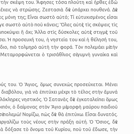
υ, στὴν σκέψη του. Ἄφησες τόσα πλούτη καὶ ἦρθες ἐδῶ
 ἔχεις νὰ στρώσης. Ζεστασιὰ δὲν ὑπάρχει πουθενά. Δὲν
ες μόνη της; Εἶναι σωστὸ αὐτό; Τί εὐτυχισμένος εἶσαι
γε σωστὸ αὐτὸ ποῦ κάνεις; Ὅλες αὐτὲς τὶς σκέψεις τὶς
ποκύψει ἢ ὄχι; Ἄλλα στὶς δύσκολες αὐτὲς στιγμὲς τοῦ
ει. Ἡ προσευχή του, ἡ νηστεία του καὶ ἡ θέλησή του,
διο, πιὸ τολμηρὸ αὐτὴ τὴν φορά. Τὸν πολεμάει μὲ τὴν
 Μεταμορφώνεται ὁ τρισάθλιος σὲ γυμνὴ γυναίκα καὶ
πούς του. Ὁ Ἅγιος, ὅμως συνεχῶς προσεύχεται. Μένει
διαβόλου, γιὰ νὰ ἐπιτύχει μέχρι τὸ τέλος στὴν ἄμυνά
ὁλόκληρες νηστικός. Ὁ Σατανᾶς δὲν ἐγκαταλείπει ὅμως
ιπόν, ὁ δαίμονας στὸν Ἅγιο μὲ μορφὴ μαύρου παιδιοῦ
 πολεμῶ! Νομίζω, πῶς δὲν θὰ ἐπιτύχω. Εἶσαι δυνατός.
γαργαλίζω τοὺς νέους στὴν πράξη αὐτή. Ὁ Ὅσιος, δὲν
λλὰ δόξασε τὸ ὄνομα τοῦ Κυρίου, ποὺ τοῦ ἔδωσε, τὴν