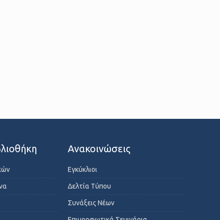
λιοθήκη
Ανακοινώσεις
κών
Εγκύκλιοι
ενα
Δελτία Τύπου
Συνάξεις Νέων
Επιμορφωτικά Σεμινάρια