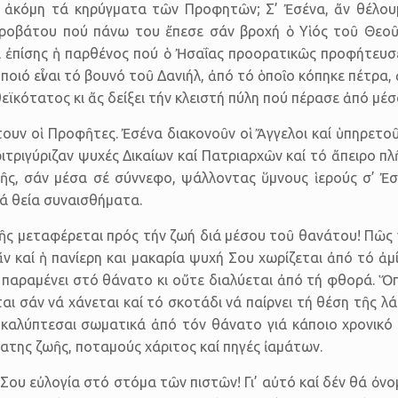
κόμη τά κηρύγματα τῶν Προφητῶν; Σ’ Ἐσένα, ἄν θέλουμε νά
προβάτου πού πάνω του ἔπεσε σάν βροχή ὁ Υἱός τοῦ Θεοῦ, 
ι ἐπίσης ἡ παρθένος πού ὁ Ἠσαΐας προορατικῶς προφήτευσε 
αί ποιό εἶναι τό βουνό τοῦ Δανιήλ, ἀπό τό ὁποῖο κόπηκε πέτρ
 θεϊκότατος κι ἄς δείξει τήν κλειστή πύλη πού πέρασε ἀπό μέσ
τουν οἱ Προφῆτες. Ἐσένα διακονοῦν οἱ Ἄγγελοι καί ὑπηρετ
εριτριγύριζαν ψυχές Δικαίων καί Πατριαρχῶν καί τό ἄπειρ
ῆς, σάν μέσα σέ σύννεφο, ψάλλοντας ὕμνους ἱερούς σ’ Ἐ
ά θεία συναισθήματα.
ῆς μεταφέρεται πρός τήν ζωή διά μέσου τοῦ θανάτου! Πῶς 
ἄν καί ἡ πανίερη και μακαρία ψυχή Σου χωρίζεται ἀπό τό 
παραμένει στό θάνατο κι οὔτε διαλύεται ἀπό τή φθορά. Ὅπ
αι σάν νά χάνεται καί τό σκοτάδι νά παίρνει τή θέση τῆς λ
 καλύπτεσαι σωματικά ἀπό τόν θάνατο γιά κάποιο χρονικό 
ατης ζωῆς, ποταμούς χάριτος καί πηγές ἰαμάτων.
ς Σου εὐλογία στό στόμα τῶν πιστῶν! Γι’ αὐτό καί δέν θά ὀ