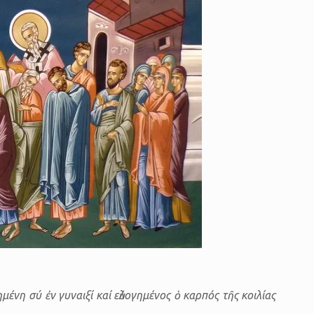
ημένη σύ ἐν γυναιξί καί εὐλογημένος ὁ καρπός τῆς κοιλίας