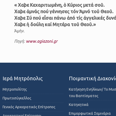
« Χαῖρε Κεχαριτωμένη, ὁ Κύριος μετά σοῦ.
Χαῖρε ἀμνάς πού γέννησες τόν Ἀμνό τοῦ Θεοῦ.
Χαῖρε Σύ πού εἶσαι πάνω ἀπό τίς ἀγγελικές δυνά
Χαῖρε ἡ δούλη καί Μητέρα τοῦ Θεοῦ.»
Ἀμήν.
Πηγή:
www.agiazoni.gr
Ιερά Μητρόπολις
Ποιμαντική Διακονί
Μητροπολίτης
Κατήχηση Ενηλίκων/ Το Μυ
του Βαπτίσματος
Πρωτοσύγκελλος
Κατηχητικά
Γενικός Αρχιερατικός Επίτροπος
Επιμορφωτικά Σεμινάρια
Αρχιερατικοί Επίτροποι