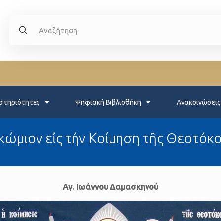
στηριότητες
Ψηφιακή Βιβλιοθήκη
Ανακοινώσεις
γκώμιον εἰς τήν Κοίμηση τῆς Θεοτόκ
Αγ. Ιωάννου Δαμασκηνού