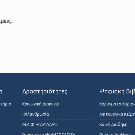
μεις.
α
Δραστηριότητες
Ψηφιακή Βιβ
στήριο
Κοινωνική Διακονία
Κηρύγματα Κυρια
Φιλανθρωπία
Λειτουργικά Κείμ
Μ.Α.Φ. «ΓΑΛΙΛΑΙΑ»
Καινή Διαθήκη
Γηροκομείο «Η ΑΝΑΣΤΑΣΙΣ»
Παλαιά Διαθήκη