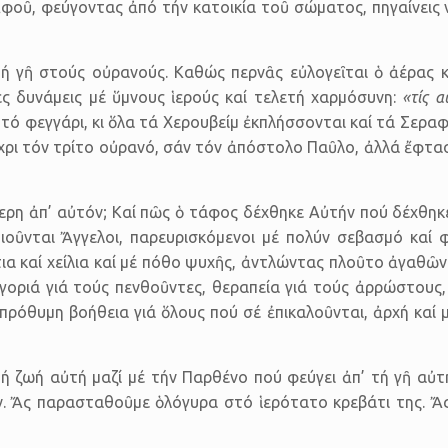
ἀφοῦ, φεύγοντας ἀπό τήν κατοικία τοῦ σώματος, πηγαίνεις 
ή γῆ στούς οὐρανούς. Καθώς περνᾶς εὐλογεῖται ὁ ἀέρας κα
ς δυνάμεις μέ ὕμνους ἱερούς καί τελετή χαρμόσυνη:
«τίς 
άν τό φεγγάρι, κι ὅλα τά Χερουβείμ ἐκπλήσσονται καί τά Σερ
ρι τόν τρίτο οὐρανό, σάν τόν ἀπόστολο Παῦλο, ἀλλά ἔφτασ
ρη ἀπ’ αὐτόν; Καί πῶς ὁ τάφος δέχθηκε Αὐτήν πού δέχθηκε
ιοῦνται Ἄγγελοι, παρευρισκόμενοι μέ πολύν σεβασμό καί φ
α καί χείλια καί μέ πόθο ψυχῆς, ἀντλώντας πλοῦτο ἀγαθῶν.
γοριά γιά τούς πενθοῦντες, θεραπεία γιά τούς ἀρρώστους
πρόθυμη βοήθεια γιά ὅλους πού σέ ἐπικαλοῦνται, ἀρχή καί
τή ζωή αὐτή μαζί μέ τήν Παρθένο πού φεύγει ἀπ’ τή γῆ αὐτ
ν. Ἄς παρασταθοῦμε ὁλόγυρα στό ἱερότατο κρεβάτι της. Ἄς