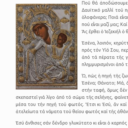
Ποῦ θά ἀποδώσουμε ἀ
Δαυϊτικό μαλλί τοῦ 
ὁλοφάνερα; Ποιά εἶνα
πού εἶναι μαζί μας; Κ
Ἄς ἔρθει ὁ Ἱεζεκιήλ ὁ
Ἐσένα, λοιπόν, κηρύτ
πρός τόν Υἱό Σου, π
ἀπό τά πέρατα τῆς γ
πλημμυρισμένοι ἀπό τ
Ὦ, πῶς ἡ πηγή τῆς ζω
Ἐσένα; Θάνατο; Μά, 
στήν ταφή, ὅμως δέν 
σκεπαστεῖ γιά λίγο ἀπό τό σῶμα τῆς σελήνης, φαίνετ
μέσα του τήν πηγή τοῦ φωτός. Ἔτσι κι Ἐσύ, ἄν καί
ἀτελείωτα τά νάματα τοῦ θείου φωτός καί τῆς ἀθάν
Ἐσύ ἄνθισες σάν δένδρο γλυκύτατο κι εἶναι ὁ καρπό