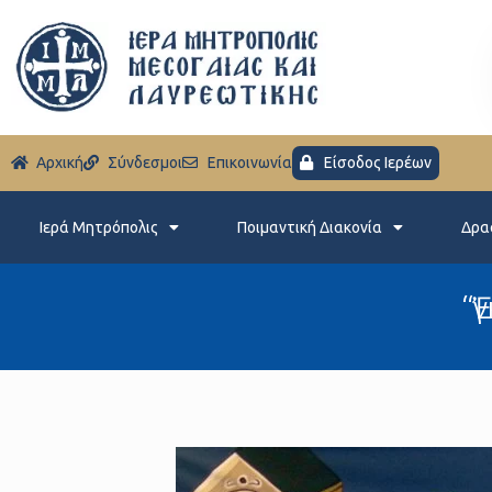
Aρχική
Σύνδεσμοι
Eπικοινωνία
Είσοδος Ιερέων
Ιερά Μητρόπολις
Ποιμαντική Διακονία
Δρα
“Ἐ