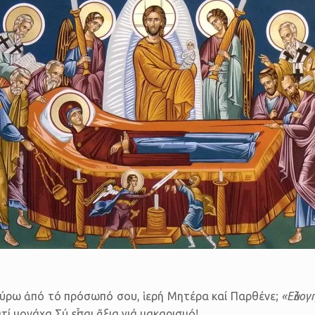
ι γύρω ἀπό τό πρόσωπό σου, ἱερή Μητέρα καί Παρθένε;
«Εὐλογ
 μονάχα Σύ εἶσαι ἄξια γιά μακαρισμό!