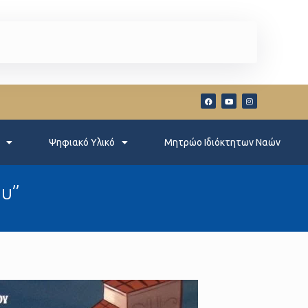
Ψηφιακό Υλικό
Μητρώο Ιδιόκτητων Ναών
ου”