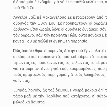
ἤ ἀποδημία ἤ ἐνδημία, γιά νά ἐκφρασθῶ καλύτερα, 
τοῦ Υἱοῦ Σου.
Ἄγγελοι μαζί μέ Ἀρχαγγέλους Σέ μεταφέρουν ἀπό τ
οὐρανός τήν ψυχή Σου. Σέ προϋπαντοῦν οἱ οὐράνιε
ὄρθρος;».
Εἶσαι ὡραία, λένε οἱ οὐράνιες δυνάμεις, σ
τόν οὐρανό, σάν τόν προφήτη Ἠλία, οὔτε μονάχα μέχ
κοντά Του μέ πολλή κι ἀνείπωτη παρρησία.
Πῶς ὑποδέχθηκε ὁ οὐρανός Αὐτήν πού ἔγινε πλατύτε
σεβάσμιο καί προσκυνητό, πού καί τώρα τό περιπο
τιμώντας το, προσκυνώντας το, φιλώντας το μέ μάτι
γιά τό σύμπαν, ἄνεση γιά τούς κουρασμένους, παρη
τούς ἁμαρτωλούς, παρηγοριά γιά τούς λυπημένους, 
νοῦν μας.
Ἐμπρός, λοιπόν, ἄς ταξιδέψουμε νοερά μακριά ἀπ’ 
τάφο μαζί μέ τήν Παρθένο πού κατέρχεται σ’ αὐτό
μελωδικά ᾅσματα: