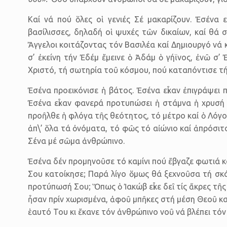
Καί νά πού ὅλες οἱ γενιές Σέ μακαρίζουν. Ἐσένα 
βασίλισσες, δηλαδή οἱ ψυχές τῶν δικαίων, καί θά σ
Ἄγγελοι κοιτάζοντας τόν Βασιλέα καί Δημιουργό νά κά
σ’ ἐκείνη τήν Ἐδέμ ἔμεινε ὁ Ἀδάμ ὁ γήϊνος, ἐνῶ σ’
Χριστό, τή σωτηρία τοῦ κόσμου, πού καταπόντισε τή
Ἐσένα προεικόνισε ἡ βάτος. Ἐσένα εἶχαν ἐπιγράψει
Ἐσένα εἶχαν φανερά προτυπώσει ἡ στάμνα ἡ χρυσή κ
προῆλθε ἡ φλόγα τῆς θεότητος, τό μέτρο καί ὁ Λόγο
ἀπ\’ ὅλα τά ὀνόματα, τό φῶς τό αἰώνιο καί ἀπρόσιτ
Σένα μέ σῶμα ἀνθρώπινο.
Ἐσένα δέν προμηνοῦσε τό καμίνι πού ἔβγαζε φωτιά κα
Σου κατοίκησε; Παρά λίγο ὅμως θά ξεχνοῦσα τή σκάλ
προτύπωσή Σου; Ὅπως ὁ Ἰακώβ εἶχε δεῖ τίς ἄκρες τῆς
ἦσαν πρίν χωρισμένα, ἀφοῦ μπῆκες στή μέση Θεοῦ καί
ἑαυτό Του κι ἔκανε τόν ἀνθρώπινο νοῦ νά βλέπει τόν