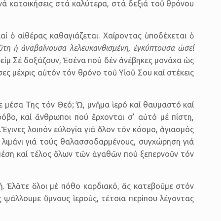
νά κατοικήσεις στά καλύτερα, στά δεξιά τοῦ θρόνου
ί ὁ αἰθέρας καθαγιάζεται. Χαίροντας ὑποδέχεται ὁ
αὕτη ἡ ἀναβαίνουσα λελευκανθισμένη, ἐγκύπτουσα ὡσεί
αφείμ Σέ δοξάζουν, Ἐσένα πού δέν ἀνέβηκες μονάχα ὡς
ες μέχρις αὐτόν τόν θρόνο τοῦ Υἱοῦ Σου καί στέκεις
 μέσα Της τόν Θεό; Ὦ, μνῆμα ἱερό καί θαυμαστό καί
όβο, καί ἄνθρωποι πού ἔρχονται σ’ αὐτό μέ πίστη,
Ἔγινες λοιπόν εὐλογία γιά ὅλον τόν κόσμο, ἁγιασμός
, λιμάνι γιά τούς θαλασσοδαρμένους, συγχώρηση γιά
 μέση καί τέλος ὅλων τῶν ἀγαθῶν πού ξεπερνοῦν τόν
ή. Ἐλᾶτε ὅλοι μέ πόθο καρδιακό, ἄς κατεβοῦμε στόν
 ψάλλουμε ὕμνους ἱερούς, τέτοια περίπου λέγοντας