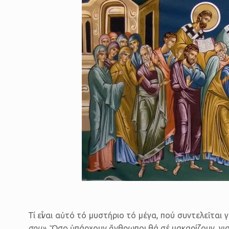
Τί εἶναι αὐτό τό μυστήριο τό μέγα, πού συντελεῖτα
σου».
Ὅσο ὑπάρχουν ἄνθρωποι θά σέ μακαρίζουν, γιατί