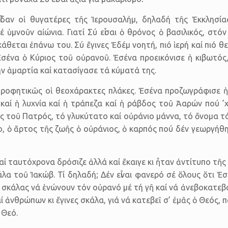
εἶδαν οἱ θυγατέρες τῆς Ἱερουσαλήμ, δηλαδή τῆς Ἐκκλησία
έ ὑμνοῦν αἰώνια. Γιατί Σύ εἶσαι ὁ θρόνος ὁ βασιλικός, στό
θεται ἐπάνω του. Σύ ἔγινες Ἐδέμ νοητή, πιό ἱερή καί πιό θεϊ
 Ἐσένα ὁ Κύριος τοῦ οὐρανοῦ. Ἐσένα προεικόνισε ἡ κιβωτός,
ν ἁμαρτία καί κατασίγασε τά κύματά της.
 προφητικῶς οἱ θεοχάρακτες πλάκες. Ἐσένα προζωγράφισε 
αί ἡ λυχνία καί ἡ τράπεζα καί ἡ ράβδος τοῦ Ἀαρών πού ’
ς τοῦ Πατρός, τό γλυκύτατο καί οὐράνιο μάννα, τό ὄνομα τ
ο, ὁ ἄρτος τῆς ζωῆς ὁ οὐράνιος, ὁ καρπός πού δέν γεωργήθ
ί ταυτόχρονα δρόσιζε ἀλλά καί ἔκαιγε κι ἦταν ἀντίτυπο τῆ
α τοῦ Ἰακώβ. Τί δηλαδή; Δέν εἶναι φανερό σέ ὅλους ὅτι Ἐσέ
 σκάλας νά ἑνώνουν τόν οὐρανό μέ τή γῆ καί νά ἀνεβοκατεβα
 ἀνθρώπων κι ἔγινες σκάλα, γιά νά κατεβεῖ σ’ ἐμᾶς ὁ Θεός, 
 Θεό.