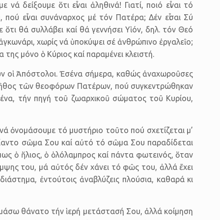
 δείξουμε ὅτι εἶναι ἀληθινά! Γιατί, ποιό εἶναι τό
πού εἶναι συνάναρχος μέ τόν Πατέρα; Δέν εἶσαι Σύ
ὅτι θά συλλάβει καί θά γεννήσει Υἱόν, δηλ. τόν Θεό
α, ἀγκωνάρι, χωρίς νά ὑποκύψει σέ ἀνθρώπινο ἐργαλεῖο;
α της μόνο ὁ Κύριος καί παραμένει κλειστή.
οῦν οἱ Ἀπόστολοι. Ἐσένα σήμερα, καθώς ἀναχωροῦσες
ο πλῆθος τῶν θεοφόρων Πατέρων, πού συγκεντρώθηκαν
σένα, τήν πηγή τοῦ ζωαρχικοῦ σώματος τοῦ Κυρίου,
νά ὀνομάσουμε τό μυστήριο τοῦτο πού σχετίζεται μ’
ἀμίαντο σῶμα Σου καί αὐτό τό σῶμα Σου παραδίδεται
ως ὁ ἥλιος, ὁ ὁλόλαμπρος καί πάντα φωτεινός, ὅταν
άμψης του, μά αὐτός δέν χάνει τό φῶς του, ἀλλά ἔχει
διάστημα, ἐντούτοις ἀναβλύζεις πλούσια, καθαρά κι
νομάσω θάνατο τήν ἱερή μετάστασή Σου, ἀλλά κοίμηση