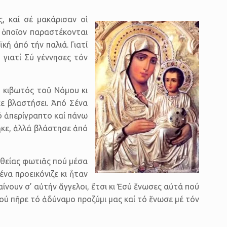
ς, καί σέ μακάρισαν οἱ
ν ὁποῖον παραστέκονται
κή ἀπό τήν παλιά. Γιατί
 γιατί Σύ γέννησες τόν
ἡ κιβωτός τοῦ Νόμου κι
χε βλαστήσει. Ἀπό Σένα
ό ἀπερίγραπτο καί πάνω
ηκε, ἀλλά βλάστησε ἀπό
ς θείας φωτιᾶς πού μέσα
να προεικόνιζε κι ἦταν
ίνουν σ’ αὐτήν ἄγγελοι, ἔτσι κι Ἐσύ ἕνωσες αὐτά πού
πού πῆρε τό ἀδύναμο προζύμι μας καί τό ἕνωσε μέ τόν