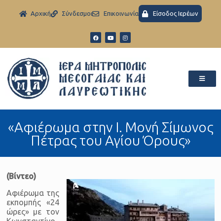
Aρχική
Σύνδεσμοι
Eπικοινωνία
Είσοδος Ιερέων
«Aφιέρωμα στην Ι. Μονή Σίμωνος
Πέτρας του Αγίου Όρους»
(Βίντεο)
Αφιέρωμα της
εκπομπής «24
ώρες» με τον
Κωνσταντίνο