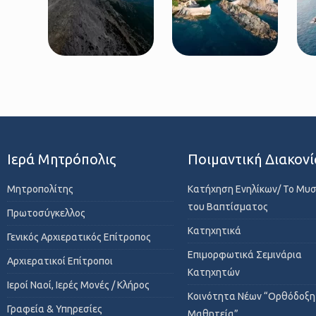
Ιερά Μητρόπολις
Ποιμαντική Διακονί
Μητροπολίτης
Κατήχηση Ενηλίκων/ Το Μυ
του Βαπτίσματος
Πρωτοσύγκελλος
Κατηχητικά
Γενικός Αρχιερατικός Επίτροπος
Επιμορφωτικά Σεμινάρια
Αρχιερατικοί Επίτροποι
Κατηχητών
Ιεροί Ναοί, Ιερές Μονές / Κλήρος
Κοινότητα Νέων “Ορθόδοξη
Γραφεία & Υπηρεσίες
Μαθητεία”