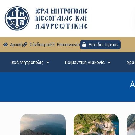
Aρχική
Σύνδεσμοι
Eπικοινωνία
Είσοδος Ιερέων
Ιερά Μητρόπολις
Ποιμαντική Διακονία
Δρα
Α