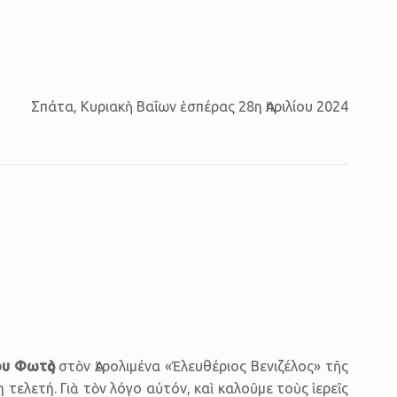
Σπάτα, Κυριακὴ Βαΐων ἑσπέρας 28η Ἀπριλίου 2024
ου Φωτὸς
στὸν Ἀερολιμένα «Ἐλευθέριος Βενιζέλος» τῆς
 τελετή. Γιὰ τὸν λόγο αὐτόν, καὶ καλοῦμε τοὺς ἱερεῖς