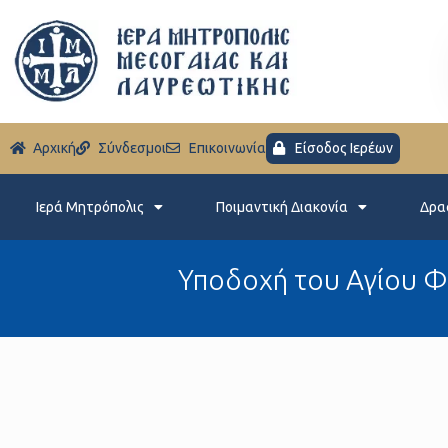
Aρχική
Σύνδεσμοι
Eπικοινωνία
Είσοδος Ιερέων
Ιερά Μητρόπολις
Ποιμαντική Διακονία
Δρα
Υποδοχή του Αγίου Φ