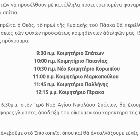
στῶν νὰ προσ­έλθουν μὲ κατάλληλα προευ­τρεπισμένα φαναρά
 σπίτια.
, πρῶτα ὁ Θεός, τὸ πρωί τῆς Κυριακῆς τοῦ Πάσχα θὰ περιέλ
παύ­σεως τῶν ψυχῶν προσφά­τως κοιμηθέντων ἀδελ­φῶν μας,
ς πρόγραμμα:
9:30 π.μ. Κοιμητήριο Σπάτων
10:00 π.μ. Κοιμητήριο Παιανίας
10:30 π.μ. Νέο Κοιμητήριο Κορωπίου
11:00 π.μ. Κοιμητήριο Μαρκοπούλου
11:45 π.μ. Κοιμητήριο Παλλήνης
12:15 μ.μ. Κοιμητήριο Γέρακα
6:30μ.μ. στὸν Ἱερὸ Ναὸ Ἁγίου Νικο­λάου Σπά­των, θὰ ἔχου
φορες γλῶσσες, ἀπό­δειξη τοῦ οἰκουμενικοῦ χαρακτῆρα τῆς 
 ἀνεβοῦμε στὸ Ἐπισκοπεῖο, ὅπου καὶ θὰ ἀνταλλάξουμε εὐχὲς