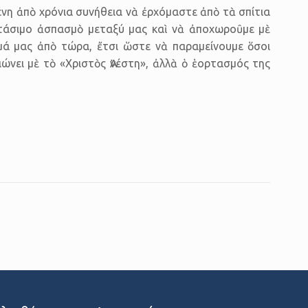
νη ἀπὸ χρόνια συνήθεια νὰ ἐρχόμαστε ἀπὸ τὰ σπίτια
στάσιμο ἀσπασμὸ μεταξύ μας καὶ νὰ ἀποχωροῦμε μὲ
μμά μας ἀπὸ τώρα, ἔτσι ὥστε νὰ παραμείνου­με ὅσοι
ώνει μὲ τὸ «Χριστὸς Ἀνέστη», ἀλλὰ ὁ ἑορτασμός της