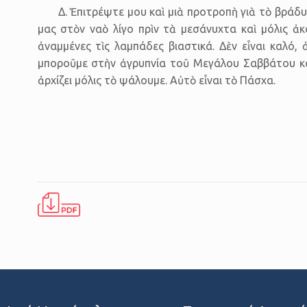
Δ. Ἐπιτρέψτε μου καὶ μιὰ προτροπὴ γιὰ τὸ βράδ
μας στὸν ναὸ λίγο πρὶν τὰ μεσάνυχτα καὶ μόλις 
ἀναμμένες τὶς λαμπάδες βιαστικά. Δὲν εἶναι καλό,
μποροῦμε στὴν ἀγρυπνία τοῦ Μεγά­λου Σαβ­βάτου κα
ἀρχίζει μόλις τὸ ψάλουμε. Αὐτὸ εἶναι τὸ Πάσχα.