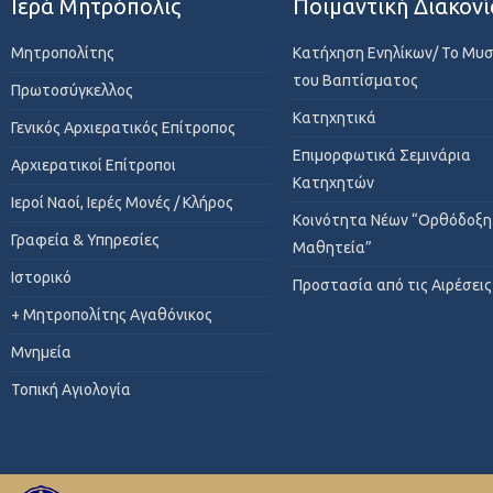
Ιερά Μητρόπολις
Ποιμαντική Διακονί
Μητροπολίτης
Κατήχηση Ενηλίκων/ Το Μυ
του Βαπτίσματος
Πρωτοσύγκελλος
Κατηχητικά
Γενικός Αρχιερατικός Επίτροπος
Επιμορφωτικά Σεμινάρια
Αρχιερατικοί Επίτροποι
Κατηχητών
Ιεροί Ναοί, Ιερές Μονές / Κλήρος
Κοινότητα Νέων “Ορθόδοξη
Γραφεία & Υπηρεσίες
Μαθητεία”
Ιστορικό
Προστασία από τις Αιρέσεις
+ Μητροπολίτης Αγαθόνικος
Μνημεία
Τοπική Αγιολογία