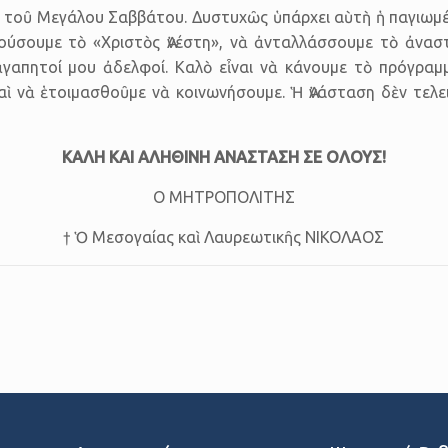
υ τοῦ Μεγάλου Σαββά­του. Δυστυχῶς ὑπάρχει αὺτὴ ἡ παγιωμέ
ἀκούσουμε τὸ «Χριστὸς Ἀνέστη», νὰ ἀνταλλάσσουμε τὸ ἀνα
 ἀγαπητοί μου ἀδελφοί. Καλὸ εἶναι νὰ κάνουμε τὸ πρόγρα
ὶ νὰ ἑτοιμασθοῦμε νὰ κοινωνήσουμε. Ἡ Ἀνάσταση δὲν τελει
ΚΑΛΗ ΚΑΙ ΑΛΗΘΙΝΗ ΑΝΑΣΤΑΣΗ ΣΕ ΟΛΟΥΣ!
Ο ΜΗΤΡΟΠΟΛΙΤΗΣ
† Ὁ Μεσογαίας καὶ Λαυρεωτικῆς ΝΙΚΟΛΑΟΣ