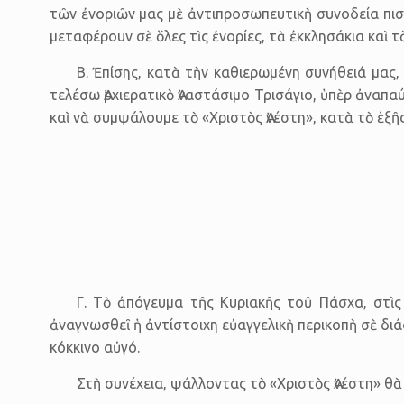
τῶν ἐνοριῶν μας μὲ ἀντι­προσωπευτικὴ συνοδεία πι
μεταφέρουν σὲ ὅλες τὶς ἐνορίες, τὰ ἐκκλησάκια καὶ τὰ
Β. Ἐπίσης, κατὰ τὴν καθιερωμένη συνήθειά μας
τελέσω Ἀρχιερατικὸ Ἀναστάσιμο Τρισάγιο, ὑπὲρ ἀνα­
καὶ νὰ συμψάλουμε τὸ «Χριστὸς Ἀνέστη», κατὰ τὸ ἑξῆ
Γ. Τὸ ἀπόγευμα τῆς Κυριακῆς τοῦ Πάσχα, στὶς 
ἀναγνωσθεῖ ἡ ἀντίστοιχη εὐαγγελικὴ περικοπὴ σὲ διά
κόκκινο αὐγό.
Στὴ συνέχεια, ψάλλοντας τὸ «Χριστὸς Ἀνέστη» θὰ