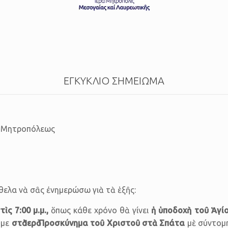
ΕΓΚΥΚΛΙΟ ΣΗΜΕΙΩΜΑ
ς Μη­τρο­πό­λεως
θελα νὰ σᾶς ἐνημερώσω γιὰ τὰ ἑξῆς:
ὶς 7:00 μ.μ.,
ὅπως κάθε χρόνο θὰ γίνει
ἡ ὑποδοχὴ τοῦ Ἁγί
ῦμε
στὸ Ἱερὸ Προσκύνημα τοῦ Χριστοῦ στὰ Σπάτα
μὲ σύντομη