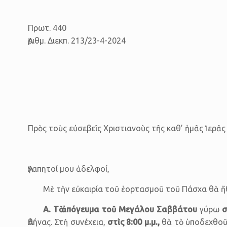
Πρωτ. 440
Ἀριθμ. Διεκπ. 213/23-4-2024
Πρὸς τοὺς εὐ­σε­βεῖς Χρι­στι­α­νοὺς τῆς καθ’ ἡ­μᾶς Ἱ­ε­ρᾶ
Ἀγαπητοί μου ἀδελφοί,
Μὲ τὴν εὐκαιρία τοῦ ἑορτασμοῦ τοῦ Πάσχα θὰ ἤ
Α. Τὸ ἀπόγευμα τοῦ Μεγάλου Σαββάτου
γύρω
στ
Ἀθήνας. Στὴ συνέχεια,
στὶς 8:00 μ.μ.,
θὰ τὸ ὑπο­δε­χθο