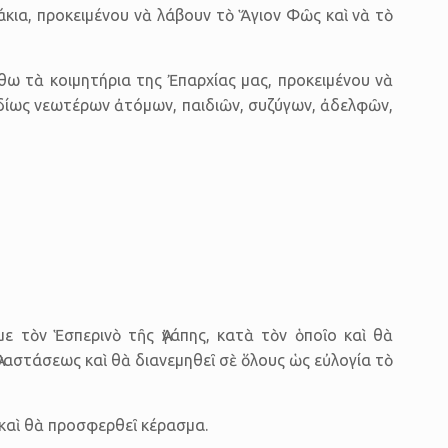
κια, προκειμένου νὰ λάβουν τὸ Ἅγιον Φῶς καὶ νὰ τὸ
θω τὰ κοιμητήρια της Ἐπαρχίας μας, προκειμένου νὰ
 ἰδίως νεωτέρων ἀτόμων, παιδιῶν, συζύγων, ἀδελφῶν,
με τὸν Ἑσπερινὸ τῆς Ἀγάπης, κατὰ τὸν ὁποῖο καὶ θὰ
Ἀναστάσεως καὶ θὰ διανεμηθεῖ σὲ ὅλους ὡς εὐλογία τὸ
 καὶ θὰ προσφερθεῖ κέρασμα.