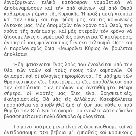
ἐργαζομένων, τελικὰ κατάφεραν νομοθετικὰ νὰ
ἀποδυναμώσουν καὶ τὴν ἀπὸ αἰώνων καὶ ἀπὸ Θεοῦ
καθιερωμένη ἀργία τῆς Κυριακῆς. Ἡ πράξη αὐτὴ χτυπάει
καὶ τὴν ψυχὴ καὶ τὴν φύση μας καὶ τὶς κοινωνικὲς
ἀντοχές μας. Μᾶς ἀπομυζοῦν τὸν χρόνο τοῦ Θεοῦ, τὸν
χρόνο τῆς ἀνάπαυσης, καὶ μᾶς στεροῦν τὸν χρόνο νὰ
ζήσουμε λίγες στιγμὲς μαζὶ ὡς οἰκογένεια. Ὁ κατήφορος,
ἀγαπητοί μου, φαίνεται πὼς δὲν ἔχει τελειωμό. Οὔτε καὶ
ὁ παραλογισμὸς ὅρια. «Μωραίνει Κύριος ὃν βούλεται
ἀπολέσαι».
Ἤδη φτιάχνεται ἕνας λαὸς ποὺ ἐνοχλεῖται ἀπὸ τὴν
θέα τῶν ναῶν καὶ τοὺς ἤχους τῶν καμπανῶν. Οἱ
ἁγιασμοὶ καὶ οἱ εὐλογίες περιορίζονται. Τὸ μάθημα τῶν
θρησκευτικῶν εἴτε διαστρέφεται εἴτε ἀποβάλλεται ἀπὸ
τὴν ἐκπαίδευση τῶν παιδιῶν ὡς ἀνεπιθύμητο. Μέχρι
σήμερα, οἱ γιορτές μας ὅλες εἶναι θρησκευτικές,
ἐκκλησιαστικές. Θὰ μᾶς τὶς ἀλλάξουν. Καταβάλλεται
προσπάθεια νὰ ἀποβληθεῖ ἀπὸ τὴ ζωή μας κάθε τι ποὺ
θυμίζει τὸν Θεό. Καὶ τὸ ὄνομά Του ἐνοχλεῖ. Αὐτὸ εὔκολα
βλασφημεῖται καὶ πολὺ δύσκολα ὁμολογεῖται.
Τὸ μόνο ποὺ μᾶς μένει εἶναι νὰ ἀφυπνισθοῦμε καὶ νὰ
ἀντιδράσουμε. Ὄχι βέβαια μὲ ἐμπαθεῖς καὶ κοσμικοὺς