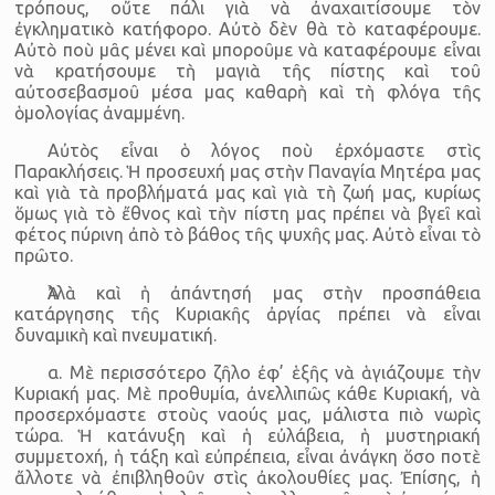
τρόπους, οὔτε πάλι γιὰ νὰ ἀναχαιτίσουμε τὸν
ἐγκληματικὸ κατήφορο. Αὐτὸ δὲν θὰ τὸ καταφέρουμε.
Αὐτὸ ποὺ μᾶς μένει καὶ μποροῦμε νὰ καταφέρουμε εἶναι
νὰ κρατήσουμε τὴ μαγιὰ τῆς πίστης καὶ τοῦ
αὐτοσεβασμοῦ μέσα μας καθαρὴ καὶ τὴ φλόγα τῆς
ὁμολογίας ἀναμμένη.
Αὐτὸς εἶναι ὁ λόγος ποὺ ἐρχόμαστε στὶς
Παρακλήσεις. Ἡ προσευχή μας στὴν Παναγία Μητέρα μας
καὶ γιὰ τὰ προβλήματά μας καὶ γιὰ τὴ ζωή μας, κυρίως
ὅμως γιὰ τὸ ἔθνος καὶ τὴν πίστη μας πρέπει νὰ βγεῖ καὶ
φέτος πύρινη ἀπὸ τὸ βάθος τῆς ψυχῆς μας. Αὐτὸ εἶναι τὸ
πρῶτο.
Ἀλλὰ καὶ ἡ ἀπάντησή μας στὴν προσπάθεια
κατάργησης τῆς Κυριακῆς ἀργίας πρέπει νὰ εἶναι
δυναμικὴ καὶ πνευματική.
α. Μὲ περισσότερο ζῆλο ἐφ’ ἑξῆς νὰ ἁγιάζουμε τὴν
Κυριακή μας. Μὲ προθυμία, ἀνελλιπῶς κάθε Κυριακή, νὰ
προσερχόμαστε στοὺς ναούς μας, μάλιστα πιὸ νωρὶς
τώρα. Ἡ κατάνυξη καὶ ἡ εὐλάβεια, ἡ μυστηριακή
συμμετοχή, ἡ τάξη καὶ εὐπρέπεια, εἶναι ἀνάγκη ὅσο ποτὲ
ἄλλοτε νὰ ἐπιβληθοῦν στὶς ἀκολουθίες μας. Ἐπίσης, ἡ