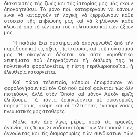
διαχειριστὲς τῆς ζωῆς καὶ τῆς ἱστορίας μας μᾶς ἔχουν
ἀπογοητεύσει. Τὸ μόνο ποὺ καταφέρνουν νὰ κάνουν
εἶναι νὰ καταργοῦν τὴ λογική, νὰ ξερριζώνουν κάθε
στοιχεῖο τῆς ἐπιβίωσής μας καὶ νὰ ξηλώνουν κάθε
κλωστὴ ἀπὸ τὸ κέντημα τοῦ πολιτισμοῦ καὶ τῶν ἀξιῶν
μας.
Ἡ παιδεία ἔχει συστηματικὰ ἀπογυμνωθεῖ ἀπὸ τὴν
παράδοση καὶ τὶς ἀξίες τῆς ἱστορίας καὶ τοῦ πολιτισμοῦ
μας. Ἡ οἰκογένεια δέχεται καὶ αὐτὴ νομοθετικὰ
χτυπήματα ποὺ ἀπεργάζονται τὴ διάλυσή της. Ἡ
πολυτεκνία φορολογεῖται, ἡ πίστη περιθωριοποεῖται, ἡ
ἐλευθερία καταργεῖται.
Καὶ τώρα τελευταῖα, κάποιοι ἀποφάσισαν νὰ
φορολογήσουν καὶ τὸν Θεὸ ποὺ αὐτοὶ φαίνεται πὼς δὲν
πιστεύουν, ἀλλὰ στὸν Ὁποῖο καὶ μόνον Αὐτὸν ἐμεῖς
ἐλπίζουμε. Τὰ πάντα ἑρμηνεύονται μὲ οἰκονομικὲς
παραμέτρους, ἀκόμη καὶ οἱ τελευταῖες ἐναπομείνασες
πνευματικές μας σταθερές.
Μόλις πρὶν ἀπὸ λίγες μέρες, παρὰ τὶς κραυγὲς
ἀγωνίας τῆς Ἱερᾶς Συνόδου καὶ ἀρκετῶν Μητροπολιτῶν,
ἀγνοῶντας καὶ τὶς διαμαρτυρίες τῶν συνδικάτων τῶν