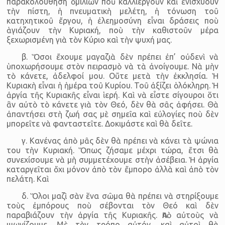
παρακολούθηση ὁμιλιῶν ποὺ καλλιεργοῦν καὶ ἐνισχύουν
τὴν πίστη, ἡ πνευματικὴ μελέτη, ἡ τόνωση τοῦ
κατηχητικοῦ ἔργου, ἡ ἐλεημοσύνη εἶναι δράσεις ποὺ
ἁγιάζουν τὴν Κυριακή, ποὺ τὴν καθιστοῦν μέρα
ξεχωρισμένη γιὰ τὸν Κύριο καὶ τὴν ψυχή μας.
β. Ὅσοι ἔχουμε μαγαζιὰ δὲν πρέπει ἐπ’ οὐδενὶ νὰ
ὑποχωρήσουμε στὸν πειρασμὸ νὰ τὰ ἀνοίγουμε. Νὰ μὴν
τὸ κάνετε, ἀδελφοί μου. Οὔτε μετὰ τὴν ἐκκλησία. Ἡ
Κυριακὴ εἶναι ἡ ἡμέρα τοῦ Κυρίου. Τοῦ ἀξίζει ὁλόκληρη. Ἡ
ἀργία τῆς Κυριακῆς εἶναι ἱερή. Καὶ νὰ εἶστε σίγουροι ὅτι
ἂν αὐτὸ τὸ κάνετε γιὰ τὸν Θεό, δὲν θὰ σᾶς ἀφήσει. Θὰ
ἀπαντήσει στὴ ζωή σας μὲ σημεῖα καὶ εὐλογίες ποὺ δὲν
μπορεῖτε νὰ φανταστεῖτε. Δοκιμάστε καὶ θὰ δεῖτε.
γ. Κανένας ἀπὸ μᾶς δὲν θὰ πρέπει νὰ κάνει τὰ ψώνια
του τὴν Κυριακή. Ὅπως ζήσαμε μέχρι τώρα, ἔτσι θὰ
συνεχίσουμε νὰ μὴ συμμετέχουμε στὴν ἀσέβεια. Ἡ ἀργία
καταργεῖται ὄχι μόνον ἀπὸ τὸν ἔμπορο ἀλλὰ καὶ ἀπὸ τὸν
πελάτη. Καὶ
δ. Ὅλοι μαζὶ σὰν ἕνα σῶμα θὰ πρέπει νὰ στηρίξουμε
τοὺς ἐμπόρους ποὺ σέβονται τὸν Θεό καὶ δὲν
παραβιάζουν τὴν ἀργία τῆς Κυριακῆς. Ἀπὸ αὐτοὺς νὰ
ψωνίζουμε. Μὲ τὸν τρόπο αὐτόν, καὶ αὐτοὶ θὰ