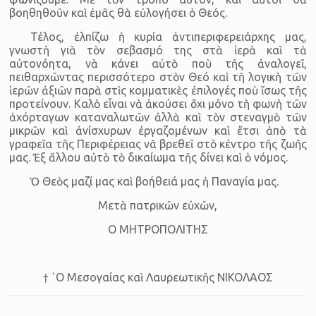
βοηθηθοῦν καὶ ἐμᾶς θὰ εὐλογήσει ὁ Θεός.
Τέλος, ἐλπίζω ἡ κυρία ἀντιπεριφερειάρχης μας,
γνωστὴ γιὰ τὸν σεβασμό της στὰ ἱερὰ καὶ τὰ
αὐτονόητα, νὰ κάνει αὐτὸ ποὺ τῆς ἀναλογεῖ,
πειθαρχῶντας περισσότερο στὸν Θεό καὶ τὴ λογικὴ τῶν
ἱερῶν ἀξιῶν παρὰ στὶς κομματικὲς ἐπιλογές ποὺ ἴσως τῆς
προτείνουν. Καλὸ εἶναι νὰ ἀκούσει ὄχι μόνο τὴ φωνὴ τῶν
ἀχόρταγων καταναλωτῶν ἀλλὰ καὶ τὸν στεναγμὸ τῶν
μικρῶν καὶ ἀνίσχυρων ἐργαζομένων καὶ ἔτσι ἀπὸ τὰ
γραφεῖα τῆς Περιφέρειας νὰ βρεθεῖ στὸ κέντρο τῆς ζωῆς
μας. Ἐξ ἄλλου αὐτὸ τὸ δικαίωμα τῆς δίνει καὶ ὁ νόμος.
Ὁ Θεὸς μαζί μας καὶ βοήθειά μας ἡ Παναγία μας.
Μετὰ πατρικῶν εὐχῶν,
Ο ΜΗΤΡΟΠΟΛΙΤΗΣ
† ῾Ο Μεσογαίας καὶ Λαυρεωτικῆς ΝΙΚΟΛΑΟΣ