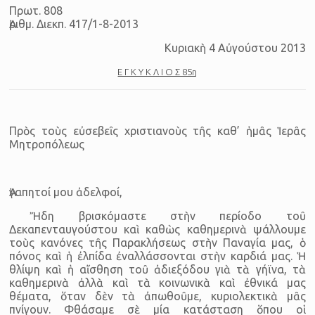
Πρωτ. 808
Ἀριθμ. Διεκπ. 417/1-8-2013
Κυριακὴ 4 Αὐγούστου 2013
Ε Γ Κ Υ Κ Λ Ι Ο Σ 85η
Πρὸς τοὺς εὐσεβεῖς χριστιανοὺς τῆς καθ’ ἡμᾶς Ἱερᾶς
Μητροπόλεως
Ἀγαπητοί μου ἀδελφοί,
Ἤδη βρισκόμαστε στὴν περίοδο τοῦ
Δεκαπενταυγούστου καὶ καθὼς καθημερινὰ ψάλλουμε
τοὺς κανόνες τῆς Παρακλήσεως στὴν Παναγία μας, ὁ
πόνος καὶ ἡ ἐλπίδα ἐναλλάσσονται στὴν καρδιά μας. Ἡ
θλίψη καὶ ἡ αἴσθηση τοῦ ἀδιεξόδου γιὰ τὰ γήϊνα, τὰ
καθημερινὰ ἀλλὰ καὶ τὰ κοινωνικὰ καὶ ἐθνικά μας
θέματα, ὅταν δὲν τὰ ἀπωθοῦμε, κυριολεκτικὰ μᾶς
πνίγουν. Φθάσαμε σὲ μία κατάσταση ὅπου οἱ