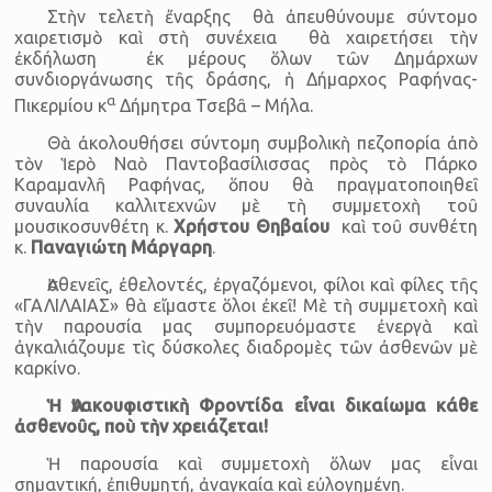
Στὴν τελετὴ ἔναρξης θὰ ἀπευθύνουμε σύντομο
χαιρετισμὸ καὶ στὴ συνέχεια θὰ χαιρετήσει τὴν
ἐκδήλωση ἐκ μέρους ὅλων τῶν Δημάρχων
συνδιοργάνωσης τῆς δράσης, ἡ Δήμαρχος Ραφήνας-
α
Πικερμίου κ
Δήμητρα Τσεβᾶ – Μήλα.
Θὰ ἀκολουθήσει σύντομη συμβολικὴ πεζοπορία ἀπὸ
τὸν Ἱερὸ Ναὸ Παντοβασίλισσας πρὸς τὸ Πάρκο
Καραμανλῆ Ραφήνας, ὅπου θὰ πραγματοποιηθεῖ
συναυλία καλλιτεχνῶν μὲ τὴ συμμετοχὴ τοῦ
μουσικοσυνθέτη κ.
Χρήστου Θηβαίου
καὶ τοῦ συνθέτη
κ.
Παναγιώτη Μάργαρη
.
Ἀσθενεῖς, ἐθελοντές, ἐργαζόμενοι, φίλοι καὶ φίλες τῆς
«ΓΑΛΙΛΑΙΑΣ» θὰ εἴμαστε ὅλοι ἐκεῖ! Μὲ τὴ συμμετοχὴ καὶ
τὴν παρουσία μας συμπορευόμαστε ἐνεργὰ καὶ
ἀγκαλιάζουμε τὶς δύσκολες διαδρομὲς τῶν ἀσθενῶν μὲ
καρκίνο.
Ἡ Ἀνακουφιστικὴ Φροντίδα εἶναι δικαίωμα κάθε
ἀσθενοῦς, ποὺ τὴν χρειάζεται!
Ἡ παρουσία καὶ συμμετοχὴ ὅλων μας εἶναι
σημαντική, ἐπιθυμητή, ἀναγκαία καὶ εὐλογημένη.