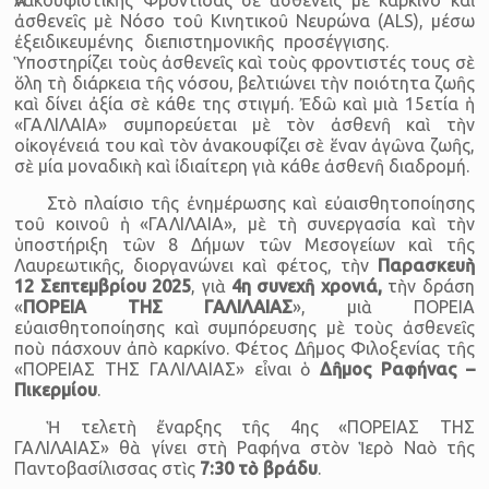
Ἀνακουφιστικῆς Φροντίδας σὲ ἀσθενεῖς μὲ καρκίνο καὶ
ἀσθενεῖς μὲ Νόσο τοῦ Κινητικοῦ Νευρώνα (ALS), μέσω
ἐξειδικευμένης διεπιστημονικῆς προσέγγισης.
Ὑποστηρίζει τοὺς ἀσθενεῖς καὶ τοὺς φροντιστές τους σὲ
ὅλη τὴ διάρκεια τῆς νόσου, βελτιώνει τὴν ποιότητα ζωῆς
καὶ δίνει ἀξία σὲ κάθε της στιγμή. Ἐδῶ καὶ μιὰ 15ετία ἡ
«ΓΑΛΙΛΑΙΑ» συμπορεύεται μὲ τὸν ἀσθενῆ καὶ τὴν
οἰκογένειά του καὶ τὸν ἀνακουφίζει σὲ ἕναν ἀγῶνα ζωῆς,
σὲ μία μοναδικὴ καὶ ἰδιαίτερη γιὰ κάθε ἀσθενῆ διαδρομή.
Στὸ πλαίσιο τῆς ἐνημέρωσης καὶ εὐαισθητοποίησης
τοῦ κοινοῦ ἡ «ΓΑΛΙΛΑΙΑ», μὲ τὴ συνεργασία καὶ τὴν
ὑποστήριξη τῶν 8 Δήμων τῶν Μεσογείων καὶ τῆς
Λαυρεωτικῆς, διοργανώνει καὶ φέτος, τὴν
Παρασκευὴ
12 Σεπτεμβρίου 2025
, γιὰ
4η συνεχῆ χρονιά,
τὴν δράση
«
ΠΟΡΕΙΑ ΤΗΣ ΓΑΛΙΛΑΙΑΣ
», μιὰ ΠΟΡΕΙΑ
εὐαισθητοποίησης καὶ συμπόρευσης μὲ τοὺς ἀσθενεῖς
ποὺ πάσχουν ἀπὸ καρκίνο. Φέτος Δῆμος Φιλοξενίας τῆς
«ΠΟΡΕΙΑΣ ΤΗΣ ΓΑΛΙΛΑΙΑΣ» εἶναι ὁ
Δῆμος Ραφήνας –
Πικερμίου
.
Ἡ τελετὴ ἔναρξης τῆς 4ης «ΠΟΡΕΙΑΣ ΤΗΣ
ΓΑΛΙΛΑΙΑΣ» θὰ γίνει στὴ Ραφήνα στὸν Ἱερὸ Ναὸ τῆς
Παντοβασίλισσας στὶς
7:30 τὸ βράδυ
.