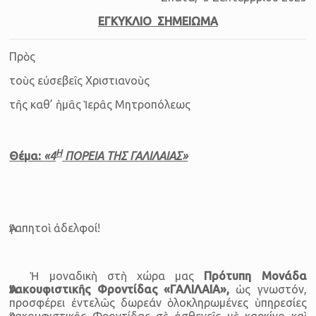
ΕΓΚΥΚΛΙΟ ΣΗΜΕΙΩΜΑ
Πρὸς
τοὺς εὐσεβεῖς Χριστιανοὺς
τῆς καθ’ ἡμᾶς Ἱερᾶς Μητροπόλεως
Η
Θέμα:
«4
ΠΟΡΕΙΑ ΤΗΣ ΓΑΛΙΛΑΙΑΣ»
Ἀγαπητοὶ ἀδελφοί!
Ἡ μοναδικὴ στὴ χώρα μας
Πρότυπη Μονάδα
Ἀνακουφιστικῆς Φροντίδας «ΓΑΛΙΛΑΙΑ»,
ὡς γνωστόν,
προσφέρει ἐντελῶς δωρεάν ὁλοκληρωμένες ὑπηρεσίες