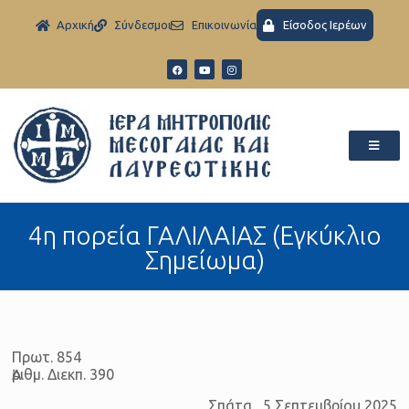
Aρχική
Σύνδεσμοι
Eπικοινωνία
Είσοδος Ιερέων
4η πορεία ΓΑΛΙΛΑΙΑΣ (Εγκύκλιο
Σημείωμα)
Πρωτ. 854
Ἀριθμ. Διεκπ. 390
Σπάτα, 5 Σεπτεμβρίου 2025