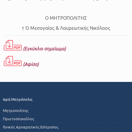
Ο ΜΗΤΡΟΠΟΛΙΤΗΣ
† Ὁ Μεσογαίας & Λαυρεωτικῆς Νικόλαος
(Εγκύκλιο σημείωμα)
(Αφίσα)
Ιερά Μητρόπολις
Μητροπολίτης
Πρωτοσύγκελλος
Γενικός Αρχιερατικός Επίτροπος