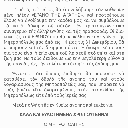
Γι’ αὐτό, καὶ φέτος θὰ ἐπα­να­λά­βου­με τὸν κα­θι­ε­ρω­
μέ­νο πλέ­ον «ΕΡΑΝΟ ΤΗΣ ΑΓΑΠΗΣ», καὶ προ­τρέ­που­με
ὅλους νὰ ἀνοί­ξου­με τὴν καρ­διά μας καὶ νὰ συμβάλουμε
τὸ κατὰ δύναμιν σὲ αὐτὸν τὸν χριστου­γεννιάτικο
συναγερμὸ τῆς ἀλληλεγγύης καὶ τῆς προσφορᾶς. Οἱ δι­α­
κο­νη­τὲς τοῦ ΕΡΑΝΟΥ ποὺ θὰ πε­ρι­έλ­θουν κάθε γω­νιὰ τῆς
Μη­τρο­πό­λε­ώς μας ἀπὸ τὶς 14 ἕως τὶς 31 Δε­κεμ­βρί­ου, θὰ
χτυ­πή­σουν καὶ τὴν δική μας πόρ­τα. Ἡ δι­α­κρι­τι­κὴ πα­ρου­
σία τους εἶ­ναι ἡ ἐπί­σκε­ψη τοῦ Χρι­στοῦ στὸ σπί­τι καὶ στὴ
ζωή μας. Νὰ τοὺς δε­χθοῦ­με ὡς τὴν με­γα­λύ­τε­ρη εὐ­λο­γία
τῆς χρο­νι­ᾶς, ὡς τὴν κα­λύ­τε­ρη εὐ­και­ρία τῆς ἀγά­πης μας.
Ἐννοεῖται ὅτι ὅποιος ἐπιθυμεῖ, θὰ μποροῦσε νὰ
καταθέσει τὸν ὀβολὸ τῆς ἀγάπης του καὶ στοὺς
λογαριασμοὺς τῆς Μητροπόλεώς μας, ποὺ μπορεῖτε νὰ
τοὺς βρεῖτε εἴτε ἀναρτημένους στὴν ἱστοσελίδα τῆς
Μητροπόλεως εἴτε ἀπὸ τοὺς ἱερεῖς σας.
Μετὰ πολλῆς τῆς ἐν Κυρίῳ ἀγάπης καὶ εὐχὲς γιὰ
ΚΑΛΑ ΚΑΙ ΕΥΛΟΓΗΜΕΝΑ ΧΡΙΣΤΟΥ­ΓΕΝΝΑ!
Ο ΜΗΤΡΟΠΟΛΙΤΗΣ