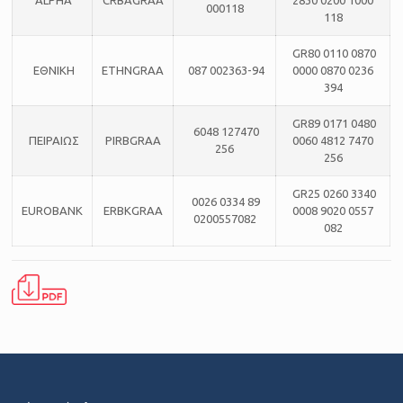
000118
118
GR80 0110 0870
ΕΘΝΙΚΗ
ETHNGRAA
087 002363-94
0000 0870 0236
394
GR89 0171 0480
6048 127470
ΠΕΙΡΑΙΩΣ
PIRBGRAA
0060 4812 7470
256
256
GR25 0260 3340
0026 0334 89
EUROBANK
ERBKGRAA
0008 9020 0557
0200557082
082