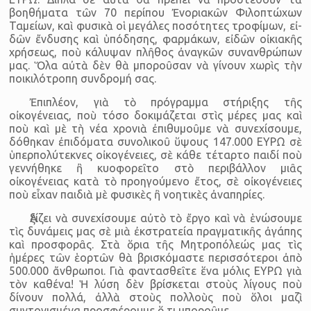
βοηθήματα τῶν 70 περίπου Ἐνοριακῶν Φιλοπτώχων
Ταμείων, καὶ φυσικὰ οἱ μεγάλες ποσότητες τρο­φί­μων, εἰ­
δῶν ἔν­δυ­σης καὶ ὑπό­δη­σης, φαρ­μά­κων, εἰ­δῶν οἰ­κι­α­κῆς
χρή­σε­ως, ποὺ κά­λυ­ψαν πλῆ­θος ἀναγ­κῶν συ­ναν­θρώ­πων
μας. Ὅλα αὐτὰ δὲν θὰ μποροῦσαν νὰ γίνουν χωρὶς τὴν
ποικιλότροπη συνδρομή σας.
Ἐπιπλέον, γιὰ τὸ πρόγραμμα στήριξης τῆς
οἰκογένειας, ποὺ τόσο δοκιμάζεται στὶς μέρες μας καὶ
ποὺ καὶ μὲ τὴ νέα χρονιὰ ἐπιθυμοῦμε νὰ συνεχίσουμε,
δόθηκαν ἐπιδόματα συνολικοῦ ὕψους 147.000 ΕΥΡΩ σὲ
ὑπερπολύτεκνες οἰκογένειες, σὲ κάθε τέταρτο παιδί ποὺ
γεννήθηκε ἢ κυοφορεῖτο στὸ περιβάλλον μιᾶς
οἰκογένειας κατὰ τὸ προηγούμενο ἔτος, σὲ οἰκογένειες
ποὺ εἶχαν παιδιὰ μὲ φυσικὲς ἢ νοητικὲς ἀναπηρίες.
Ἀξίζει νὰ συνεχίσουμε αὐτὸ τὸ ἔργο καὶ νὰ ἑνώσουμε
τὶς δυνάμεις μας σὲ μιὰ ἐκστρατεία πραγματικῆς ἀγάπης
καὶ προσφορᾶς. Στὰ ὅρια τῆς Μητροπόλεώς μας τὶς
ἡμέρες τῶν ἑορτῶν θὰ βρισκό­μαστε περισ­σότεροι ἀπὸ
500.000 ἄνθρωποι. Γιὰ φαντασθεῖτε ἕνα μόλις ΕΥΡΩ γιὰ
τὸν καθένα! Ἡ λύση δὲν βρίσκεται στοὺς λίγους ποὺ
δίνουν πολλά, ἀλλὰ στοὺς πολλοὺς ποὺ ὅλοι μαζὶ
συντονισμένα προσφέρουμε ὅ,τι μπο­ροῦμε.