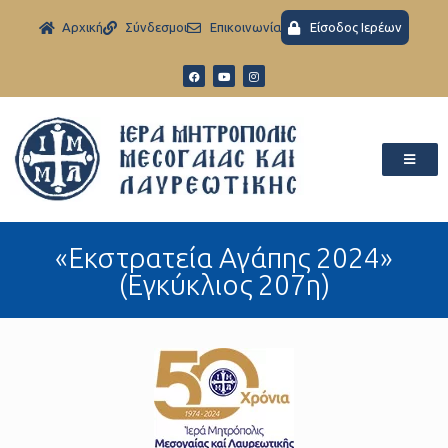
Aρχική
Σύνδεσμοι
Eπικοινωνία
Είσοδος Ιερέων
«Εκστρατεία Αγάπης 2024»
(Εγκύκλιος 207η)