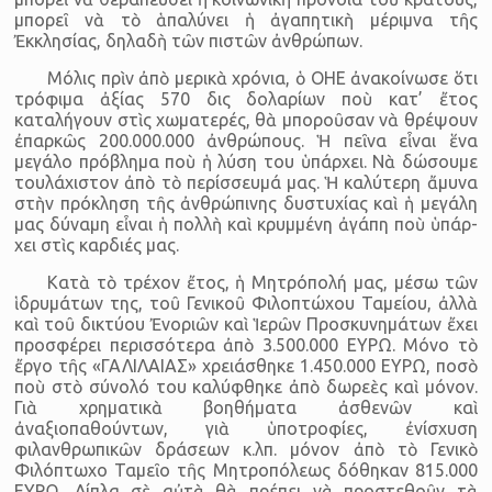
μπορεῖ νὰ τὸ ἁπαλύνει ἡ ἀγαπητικὴ μέριμνα τῆς
Ἐκκλησίας, δηλαδὴ τῶν πιστῶν ἀνθρώπων.
Μόλις πρὶν ἀπὸ μερικὰ χρόνια, ὁ ΟΗΕ ἀνακοίνωσε ὅτι
τρόφιμα ἀξίας 570 δις δολαρίων ποὺ κατ’ ἔτος
καταλήγουν στὶς χωματερές, θὰ μποροῦσαν νὰ θρέψουν
ἐπαρκῶς 200.000.000 ἀνθρώπους. Ἡ πεῖνα εἶναι ἕνα
μεγάλο πρόβλημα ποὺ ἡ λύση του ὑπάρχει. Νὰ δώσουμε
τουλάχιστον ἀπὸ τὸ περίσσευμά μας. Ἡ κα­λύ­τε­ρη ἄμυ­να
στὴν πρόκληση τῆς ἀνθρώπινης δυστυχίας καὶ ἡ με­γά­λη
μας δύ­να­μη εἶ­ναι ἡ πολ­λὴ καὶ κρυμ­μέ­νη ἀγά­πη ποὺ ὑπάρ­
χει στὶς καρ­δι­ές μας.
Κατὰ τὸ τρέχον ἔτος, ἡ Μη­τρό­πο­λή μας, μέσω τῶν
ἱδρυμάτων της, τοῦ Γενικοῦ Φιλοπτώχου Ταμείου, ἀλλὰ
καὶ τοῦ δικτύου Ἐνο­ρι­ῶν καὶ Ἱε­ρῶν Προ­σκυ­νη­μά­των ἔχει
προσφέρει περισσότερα ἀπὸ 3.500.000 ΕΥΡΩ. Μόνο τὸ
ἔργο τῆς «ΓΑΛΙΛΑΙΑΣ» χρειάσθηκε 1.450.000 ΕΥΡΩ, ποσὸ
ποὺ στὸ σύνολό του καλύφθηκε ἀπὸ δωρεὲς καὶ μόνον.
Γιὰ χρηματικὰ βοηθήματα ἀσθενῶν καὶ
ἀναξιοπαθούντων, γιὰ ὑποτροφίες, ἐνίσχυση
φιλανθρωπικῶν δράσεων κ.λπ. μόνον ἀπὸ τὸ Γενικὸ
Φιλόπτωχο Ταμεῖο τῆς Μητροπόλεως δόθηκαν 815.000
ΕΥΡΩ. Δίπλα σὲ αὐτὰ θὰ πρέπει νὰ προστεθοῦν τὰ