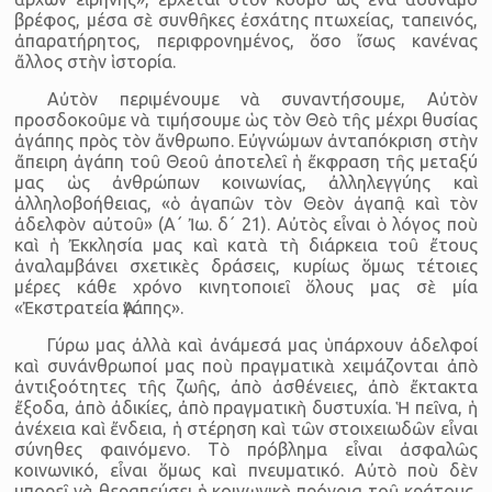
βρέφος, μέσα σὲ συνθῆκες ἐσχάτης πτωχείας, ταπεινός,
ἀπαρατήρητος, περιφρονημένος, ὅσο ἴσως κανένας
ἄλλος στὴν ἱστορία.
Αὐτὸν περιμένουμε νὰ συναντήσουμε, Αὐτὸν
προσδοκοῦμε νὰ τιμήσουμε ὡς τὸν Θεὸ τῆς μέχρι θυσίας
ἀγάπης πρὸς τὸν ἄνθρωπο. Εὐγνώμων ἀνταπόκριση στὴν
ἄπειρη ἀγάπη τοῦ Θεοῦ ἀποτελεῖ ἡ ἔκφραση τῆς μεταξύ
μας ὡς ἀνθρώπων κοινωνίας, ἀλληλεγγύης καὶ
ἀλληλοβοήθειας, «ὁ ἀγαπῶν τὸν Θεὸν ἀγαπᾷ καὶ τὸν
ἀδελφὸν αὐτοῦ» (Α΄ Ἰω. δ΄ 21). Αὐτὸς εἶναι ὁ λόγος ποὺ
καὶ ἡ Ἐκκλησία μας καὶ κατὰ τὴ διάρκεια τοῦ ἔτους
ἀναλαμβάνει σχετικὲς δράσεις, κυρίως ὅμως τέτοιες
μέρες κάθε χρόνο κινητοποιεῖ ὅλους μας σὲ μία
«Ἐκστρατεία Ἀγάπης».
Γύρω μας ἀλλὰ καὶ ἀνάμεσά μας ὑπάρχουν ἀδελφοί
καὶ συνάνθρωποί μας ποὺ πραγματικὰ χειμάζονται ἀπὸ
ἀντιξοότητες τῆς ζωῆς, ἀπὸ ἀσθένειες, ἀπὸ ἔκτακτα
ἔξοδα, ἀπὸ ἀδικίες, ἀπὸ πραγματικὴ δυστυχία. Ἡ πεῖνα, ἡ
ἀνέχεια καὶ ἔνδεια, ἡ στέρηση καὶ τῶν στοιχειωδῶν εἶναι
σύνηθες φαινόμενο. Τὸ πρόβλημα εἶναι ἀσφαλῶς
κοινωνικό, εἶναι ὅμως καὶ πνευματικό. Αὐτὸ ποὺ δὲν
μπορεῖ νὰ θεραπεύσει ἡ κοινωνικὴ πρόνοια τοῦ κράτους,