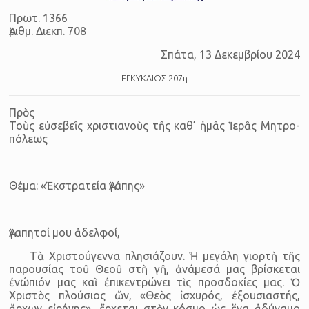
Πρωτ. 1366
Ἀριθμ. Διεκπ. 708
Σπάτα, 13 Δεκεμβρίου 2024
ΕΓΚΥΚΛΙΟΣ 207η
Πρὸς
Τοὺς εὐ­σε­βεῖς χρι­στι­α­νοὺς τῆς καθ’ ἡμᾶς Ἱε­ρᾶς Μη­τρο­
πό­λε­ως
Θέμα: «Ἐκστρατεία Ἀγά­πης»
Ἀγα­πη­τοί μου ἀδελ­φοί,
Τὰ Χριστούγεννα πλησιάζουν. Ἡ μεγάλη γιορτὴ τῆς
παρουσίας τοῦ Θεοῦ στὴ γῆ, ἀνάμεσά μας βρίσκεται
ἐνώπιόν μας καὶ ἐπικεντρώνει τὶς προσδοκίες μας. Ὁ
Χριστὸς πλούσιος ὤν, «Θεὸς ἰσχυρός, ἐξουσιαστής,
ἄρχων εἰρήνης», ἔρχεται στὸν κόσμο ὡς ἕνα ἀδύναμο