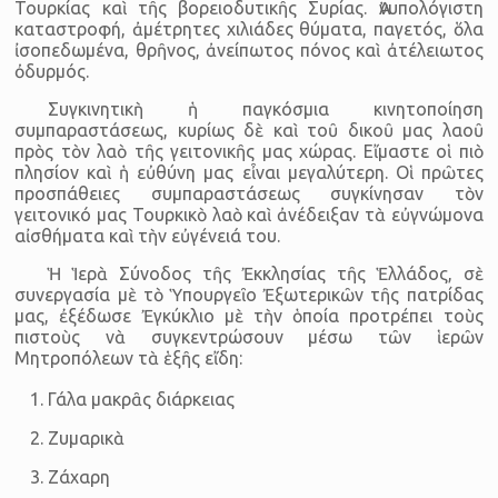
Τουρκίας καὶ τῆς βορειοδυτικῆς Συρίας. Ἀνυπο­λόγιστη
καταστροφή, ἀμέτρητες χιλιάδες θύματα, παγετός, ὅλα
ἰσοπεδωμένα, θρῆνος, ἀνείπωτος πόνος καὶ ἀτέλειωτος
ὀδυρμός.
Συγκινητικὴ ἡ παγκόσμια κινητοποίηση
συμπαραστάσεως, κυρίως δὲ καὶ τοῦ δικοῦ μας λαοῦ
πρὸς τὸν λαὸ τῆς γειτονικῆς μας χώρας. Εἴμαστε οἱ πιὸ
πλησίον καὶ ἡ εὐθύνη μας εἶναι μεγαλύτερη. Οἱ πρῶτες
προσπάθειες συμπα­ρα­στάσεως συγκίνησαν τὸν
γειτονικό μας Τουρκικὸ λαὸ καὶ ἀνέδειξαν τὰ εὐγνώ­μονα
αἰσθήματα καὶ τὴν εὐγένειά του.
Ἡ Ἱερὰ Σύνοδος τῆς Ἐκκλησίας τῆς Ἑλλάδος, σὲ
συνεργασία μὲ τὸ Ὑπουρ­γεῖο Ἐξωτερικῶν τῆς πατρίδας
μας, ἐξέδωσε Ἐγκύκλιο μὲ τὴν ὁποία προτρέπει τοὺς
πιστοὺς νὰ συγκεντρώσουν μέσω τῶν ἱερῶν
Μητροπόλεων τὰ ἑξῆς εἴδη:
Γάλα μακρᾶς διάρκειας
Ζυμαρικὰ
Ζάχαρη