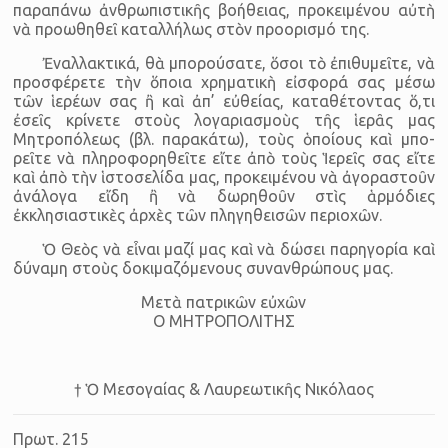
παραπάνω ἀνθρωπιστικῆς βοήθειας, προκειμένου αὐτὴ
νὰ προωθηθεῖ καταλ­λήλως στὸν προορισμό της.
Ἐναλλακτικά, θὰ μπορούσατε, ὅσοι τὸ ἐπιθυμεῖτε, νὰ
προσφέρετε τὴν ὅποια χρηματικὴ εἰσφορά σας μέσω
τῶν ἱερέων σας ἢ καὶ ἀπ’ εὐθείας, κατα­θέτοντας ὅ,τι
ἐσεῖς κρίνετε στοὺς λογαριασμοὺς τῆς ἱερᾶς μας
Μητροπόλεως (βλ. παρακάτω), τοὺς ὁ­ποί­ους καὶ μπο­
ρεῖτε νὰ πλη­ρο­φο­ρη­θεῖτε εἴτε ἀπὸ τοὺς Ἱε­ρεῖς σας εἴτε
καὶ ἀπὸ τὴν ἱ­στο­σε­λίδα μας, προκειμένου νὰ ἀγοραστοῦν
ἀνάλογα εἴδη ἢ νὰ δωρηθοῦν στὶς ἁρμόδιες
ἐκκλησιαστικὲς ἀρχὲς τῶν πληγη­θεισῶν περιοχῶν.
Ὁ Θεὸς νὰ εἶ­ναι μαζί μας καὶ νὰ δώσει παρηγορία καὶ
δύναμη στοὺς δοκιμαζόμενους συνανθρώπους μας.
Μετὰ πατρικῶν εὐχῶν
Ο ΜΗΤΡΟΠΟΛΙΤΗΣ
† Ὁ Μεσογαίας & Λαυρεωτικῆς Νικόλαος
Πρωτ. 215