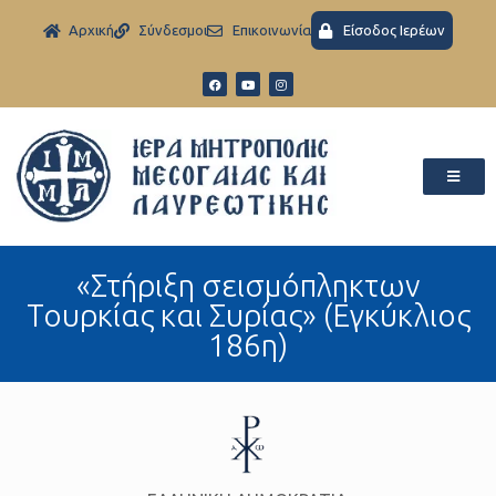
Aρχική
Σύνδεσμοι
Eπικοινωνία
Είσοδος Ιερέων
«Στήριξη σεισμόπληκτων
Τουρκίας και Συρίας» (Εγκύκλιος
186η)