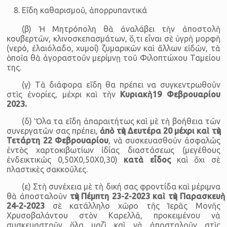
Εἴδη καθαρισμοῦ, ἀπορρυπαντικά
(β) Ἡ Μητρόπολη θὰ ἀναλάβει τὴν ἀποστολὴ
κουβερτῶν, κλινοσκε­πασμάτων, ὅ,τι εἶναι σὲ ὑγρὴ μορφὴ
(νερό, ἐλαιόλαδο, χυμοί) ζυμαρικῶν καὶ ἄλλων εἰδῶν, τὰ
ὁποῖα θὰ ἀγοραστοῦν μερίμνῃ τοῦ Φιλοπτώχου Ταμείου
της.
(γ) Τὰ διάφορα εἴδη θα πρέπει να συγκεντρωθοῦν
στὶς ἐνορίες, μέχρι καὶ τὴν
Κυριακὴ 19 Φεβρουαρίου
2023.
(δ) Ὅλα τα εἴδη ἀπαραιτήτως καὶ μὲ τὴ βοήθεια τῶν
συνεργατῶν σας πρέπει,
ἀπὸ τὴν Δευτέρα 20 μέχρι καὶ τὴν
Τετάρτη 22 Φεβρουαρίου
, νὰ συσκευασθοῦν ἀσφαλῶς
ἐντὸς χαρτοκιβωτίων ἰδίας διαστάσεως (μεγέθους
ἐνδεικτικῶς 0,50Χ0,50Χ0,30)
κατὰ εἶδος
καὶ ὄχι σὲ
πλαστικὲς σακκοῦλες.
(ε) Στὴ συνέχεια μὲ τὴ δική σας φροντίδα καὶ μέριμνα
θὰ ἀποσταλοῦν
τὴν Πέμπτη 23-2-2023 καὶ τὴν Παρασκευὴ
24-2-2023
σὲ κατάλλη­λο χῶρο τῆς Ἱερᾶς Μονῆς
Χρυσοβαλάντου στὸν Καρελλᾶ, προκειμένου νὰ
συσκευαστοῦν ὅλα μαζὶ καὶ νὰ ἀποσταλοῦν στὶς