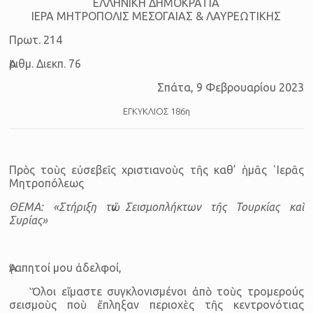
ΕΛΛΗΝΙΚΗ ΔΗΜΟΚΡΑΤΙΑ
ΙΕΡΑ ΜΗΤΡΟΠΟΛΙΣ ΜΕΣΟΓΑΙΑΣ & ΛΑΥΡΕΩΤΙΚΗΣ
Πρωτ. 214
Ἀριθμ. Διεκπ. 76
Σπάτα, 9 Φεβρουαρίου 2023
ΕΓΚΥΚΛΙΟΣ 186η
Πρὸς τοὺς εὐ­σε­βεῖς χρι­στι­α­νοὺς τῆς καθ’ ἡ­μᾶς ῾Ι­ε­ρᾶς
Μη­τρο­πό­λεως
ΘΕΜΑ: «Στή­ριξη τῶν Σεισμοπλήκτων τῆς Τουρκίας καὶ
Συρίας»
Ἀ­γα­πη­τοί μου ἀ­δελ­φοί,
Ὅλοι εἴμαστε συγκλονισμένοι ἀπὸ τοὺς τρομερούς
σεισμοὺς ποὺ ἔπλη­ξαν περιοχὲς τῆς κεντρονότιας