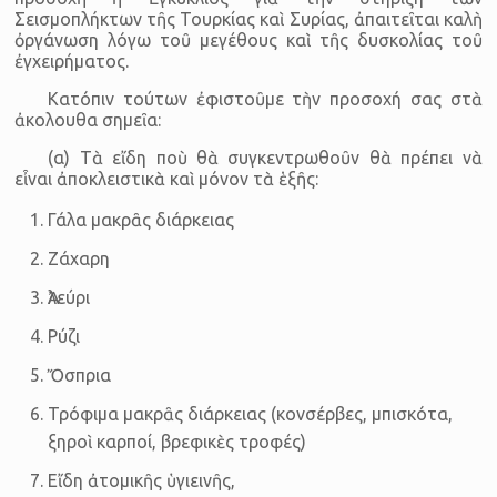
Σεισμοπλήκτων τῆς Τουρκίας καὶ Συρίας, ἀπαιτεῖται καλὴ
ὀργάνωση λόγω τοῦ μεγέθους καὶ τῆς δυσκολίας τοῦ
ἐγχειρήματος.
Κατόπιν τούτων ἐφιστοῦμε τὴν προσοχή σας στὰ
ἀκολουθα σημεῖα:
(α) Τὰ εἴδη ποὺ θὰ συγκεντρωθοῦν θὰ πρέπει νὰ
εἶναι ἀποκλειστικὰ καὶ μόνον τὰ ἑξῆς:
Γάλα μακρᾶς διάρκειας
Ζάχαρη
Ἀλεύρι
Ρύζι
Ὄσπρια
Τρόφιμα μακρᾶς διάρκειας (κονσέρβες, μπισκότα,
ξηροὶ καρποί, βρεφικὲς τροφές)
Εἴδη ἀτομικῆς ὑγιεινῆς,