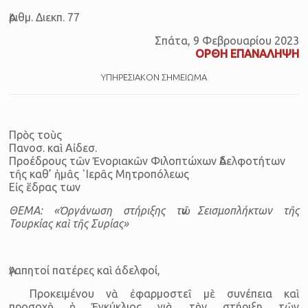
Ἀριθμ. Διεκπ. 77
Σπάτα, 9 Φεβρουαρίου 2023
ΟΡΘΗ ΕΠΑΝΑΛΗΨΗ
ΥΠΗΡΕΣΙΑΚΟΝ ΣΗΜΕΙΩΜΑ
Πρὸς τοὺς
Πανοσ. καὶ Αἰδεσ.
Προέδρους τῶν Ἐνοριακῶν Φιλοπτώχων Ἀδελφοτήτων
τῆς καθ’ ἡ­μᾶς ῾Ι­ε­ρᾶς Μη­τρο­πό­λεως
Εἰς ἕδρας των
ΘΕΜΑ: «Ὀργάνωση στή­ριξης τῶν Σεισμοπλήκτων τῆς
Τουρκίας καὶ τῆς Συρίας»
Ἀ­γα­πη­τοί πατέρες καὶ ἀδελφοί,
Προκειμένου νὰ ἐφαρμοστεῖ μὲ συνέπεια καὶ
προσοχὴ ἡ Ἐγκύκλιος γιὰ τὴν στήριξη τῶν