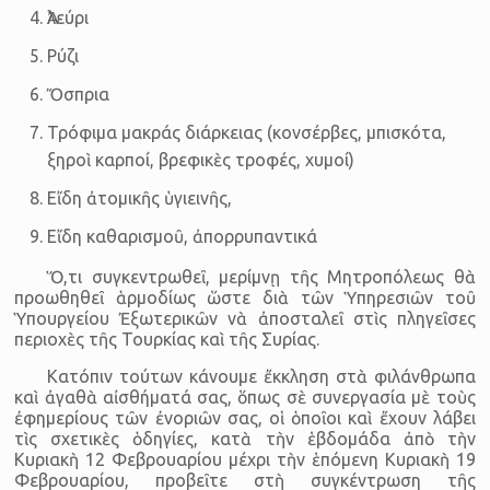
Ἀλεύρι
Ρύζι
Ὄσπρια
Τρόφιμα μακράς διάρκειας (κονσέρβες, μπισκότα,
ξηροὶ καρποί, βρεφικὲς τροφές, χυμοί)
Εἴδη ἀτομικῆς ὑγιεινῆς,
Εἴδη καθαρισμοῦ, ἀπορρυπαντικά
Ὅ,τι συγκεντρωθεῖ, μερίμνῃ τῆς Μητροπόλεως θὰ
προωθηθεῖ ἁρμοδίως ὥστε διὰ τῶν Ὑπηρεσιῶν τοῦ
Ὑπουργείου Ἐξωτερικῶν νὰ ἀποσταλεῖ στὶς πληγεῖσες
περιοχὲς τῆς Τουρκίας καὶ τῆς Συρίας.
Κατόπιν τούτων κάνουμε ἔκκληση στὰ φιλάνθρωπα
καὶ ἀγαθὰ αἰσθή­ματά σας, ὅπως σὲ συνεργασία μὲ τοὺς
ἐφημερίους τῶν ἐνοριῶν σας, οἱ ὁποῖοι καὶ ἔχουν λάβει
τὶς σχετικὲς ὁδηγίες, κατὰ τὴν ἑβδομάδα ἀπὸ τὴν
Κυριακὴ 12 Φεβρουαρίου μέχρι τὴν ἑπόμενη Κυριακὴ 19
Φεβρουαρίου, προβεῖτε στὴ συγκέντρωση τῆς