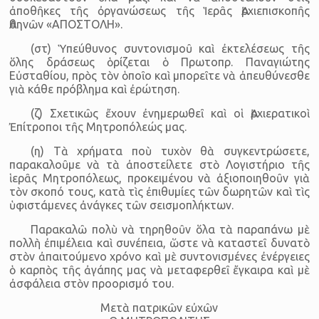
ἀποθῆκες τῆς ὀργανώσεως τῆς Ἱερᾶς Ἀρχιεπισκοπῆς
Ἀθηνῶν «ΑΠΟΣΤΟΛΗ».
(στ) Ὑπεύθυνος συντονισμοῦ καὶ ἐκτελέσεως τῆς
ὅλης δράσεως ὁρίζεται ὁ Πρωτοπρ. Παναγιώτης
Εὐσταθίου, πρὸς τὸν ὁποῖο καὶ μπορεῖτε νὰ ἀπευθύνεσθε
γιὰ κάθε πρόβλημα καὶ ἐρώτηση.
(ζ) Σχετικῶς ἔχουν ἐνημερωθεῖ καὶ οἱ Ἀρχιερατικοὶ
Ἐπίτροποι τῆς Μητρο­πόλεώς μας.
(η) Τὰ χρήματα ποὺ τυχὸν θὰ συγκεντρώσετε,
παρακαλοῦμε νὰ τὰ ἀποστείλετε στὸ Λογιστήριο τῆς
ἱερᾶς Μητροπόλεως, προκειμένου νὰ ἀξιοποιηθοῦν γιὰ
τὸν σκοπό τους, κατὰ τὶς ἐπιθυμίες τῶν δωρητῶν καὶ τὶς
ὑφιστάμενες ἀνάγκες τῶν σεισμοπλήκτων.
Παρακαλῶ πολὺ νὰ τηρηθοῦν ὅλα τὰ παραπάνω μὲ
πολλὴ ἐπιμέλεια καὶ συνέπεια, ὥστε νὰ καταστεῖ δυνατὸ
στὸν ἀπαιτούμενο χρόνο καὶ μὲ συντονι­σμένες ἐνέργειες
ὁ καρπὸς τῆς ἀγάπης μας νὰ μεταφερθεῖ ἔγκαιρα καὶ μὲ
ἀσφάλεια στὸν προορισμό του.
Μετὰ πατρικῶν εὐχῶν