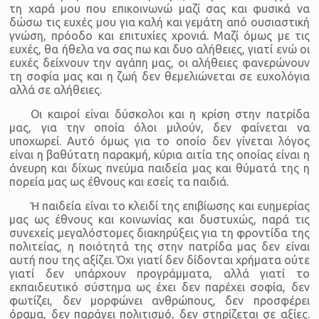
τη χαρά μου που επικοινωνώ μαζί σας και φυσικά να
δώσω τις ευχές μου για καλή και γεμάτη από ουσιαστική
γνώση, πρόοδο και επιτυχίες χρονιά. Μαζί όμως με τις
ευχές, θα ήθελα να σας πω και δυο αλήθειες, γιατί ενώ οι
ευχές δείχνουν την αγάπη μας, οι αλήθειες φανερώνουν
τη σοφία μας και η ζωή δεν θεμελιώνεται σε ευχολόγια
αλλά σε αλήθειες.
Οι καιροί είναι δύσκολοι και η κρίση στην πατρίδα
μας, για την οποία όλοι μιλούν, δεν φαίνεται να
υποχωρεί. Αυτό όμως για το οποίο δεν γίνεται λόγος
είναι η βαθύτατη παρακμή, κύρια αιτία της οποίας είναι η
άνευρη και δίχως πνεύμα παιδεία μας και θύματά της η
πορεία μας ως έθνους και εσείς τα παιδιά.
Ἡ παιδεία είναι το κλειδί της επιβίωσης και ευημερίας
μας ως έθνους και κοινωνίας και δυστυχώς, παρά τις
συνεχείς μεγαλόστομες διακηρύξεις για τη φροντίδα της
πολιτείας, η ποιότητά της στην πατρίδα μας δεν είναι
αυτή που της αξίζει. Όχι γιατί δεν δίδονται χρήματα ούτε
γιατί δεν υπάρχουν προγράμματα, αλλά γιατί το
εκπαιδευτικό σύστημα ως έχει δεν παρέχει σοφία, δεν
φωτίζει, δεν μορφώνει ανθρώπους, δεν προσφέρει
όραμα, δεν παράγει πολιτισμό, δεν στηρίζεται σε αξίες.