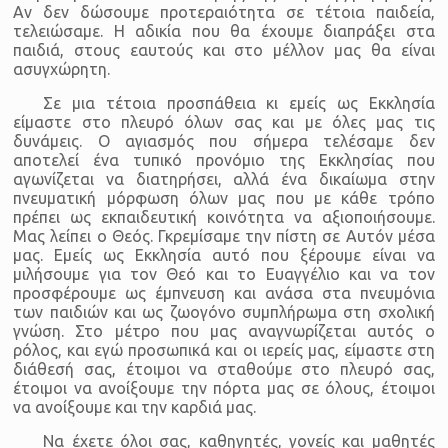
Αν δεν δώσουμε προτεραιότητα σε τέτοια παιδεία,
τελειώσαμε. Η αδικία που θα έχουμε διαπράξει στα
παιδιά, στους εαυτούς και στο μέλλον μας θα είναι
ασυγχώρητη.
Σε μια τέτοια προσπάθεια κι εμείς ως Εκκλησία
είμαστε στο πλευρό όλων σας και με όλες μας τις
δυνάμεις. Ο αγιασμός που σήμερα τελέσαμε δεν
αποτελεί ένα τυπικό προνόμιο της Εκκλησίας που
αγωνίζεται να διατηρήσει, αλλά ένα δικαίωμα στην
πνευματική μόρφωση όλων μας που με κάθε τρόπο
πρέπει ως εκπαιδευτική κοινότητα να αξιοποιήσουμε.
Μας λείπει ο Θεός. Γκρεμίσαμε την πίστη σε Αυτόν μέσα
μας. Εμείς ως Εκκλησία αυτό που ξέρουμε είναι να
μιλήσουμε για τον Θεό και το Ευαγγέλιο και να τον
προσφέρουμε ως έμπνευση και ανάσα στα πνευμόνια
των παιδιών και ως ζωογόνο συμπλήρωμα στη σχολική
γνώση. Στο μέτρο που μας αναγνωρίζεται αυτός ο
ρόλος, και εγώ προσωπικά και οι ιερείς μας, είμαστε στη
διάθεσή σας, έτοιμοι να σταθούμε στο πλευρό σας,
έτοιμοι να ανοίξουμε την πόρτα μας σε όλους, έτοιμοι
να ανοίξουμε και την καρδιά μας.
Να έχετε όλοι σας, καθηγητές, γονείς και μαθητές