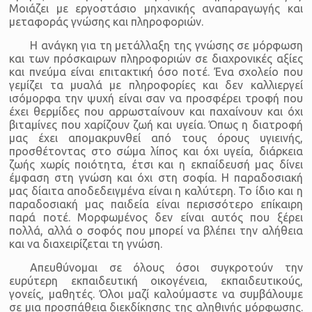
Μοιάζει με εργοστάσιο μηχανικής αναπαραγωγής και
μεταφοράς γνώσης και πληροφοριών.
Η ανάγκη για τη μετάλλαξη της γνώσης σε μόρφωση
και των πρόσκαιρων πληροφοριών σε διαχρονικές αξίες
και πνεύμα είναι επιτακτική όσο ποτέ. Ένα σχολείο που
γεμίζει τα μυαλά με πληροφορίες και δεν καλλιεργεί
ισόμορφα την ψυχή είναι σαν να προσφέρει τροφή που
έχει θερμίδες που αρρωσταίνουν και παχαίνουν και όχι
βιταμίνες που χαρίζουν ζωή και υγεία. Όπως η διατροφή
μας έχει απομακρυνθεί από τους όρους υγιεινής,
προσθέτοντας στο σώμα λίπος και όχι υγεία, διάρκεια
ζωής χωρίς ποιότητα, έτσι και η εκπαίδευσή μας δίνει
έμφαση στη γνώση και όχι στη σοφία. Η παραδοσιακή
μας δίαιτα αποδεδειγμένα είναι η καλύτερη. Το ίδιο και η
παραδοσιακή μας παιδεία είναι περισσότερο επίκαιρη
παρά ποτέ. Μορφωμένος δεν είναι αυτός που ξέρει
πολλά, αλλά ο σοφός που μπορεί να βλέπει την αλήθεια
και να διαχειρίζεται τη γνώση.
Απευθύνομαι σε όλους όσοι συγκροτούν την
ευρύτερη εκπαιδευτική οικογένεια, εκπαιδευτικούς,
γονείς, μαθητές. Όλοι μαζί καλούμαστε να συμβάλουμε
σε μια προσπάθεια διεκδίκησης της αληθινής μόρφωσης.