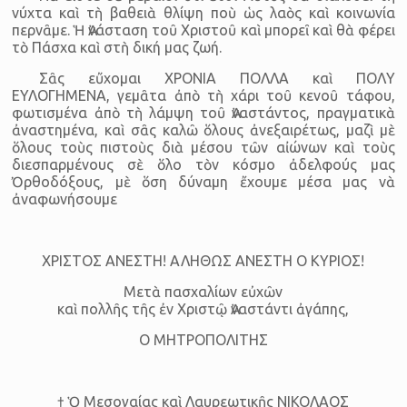
νύχτα καὶ τὴ βαθειὰ θλίψη ποὺ ὡς λαὸς καὶ κοινωνία
περνᾶμε. Ἡ Ἀνάσταση τοῦ Χριστοῦ καὶ μπορεῖ καὶ θὰ φέρει
τὸ Πάσχα καὶ στὴ δική μας ζωή.
Σᾶς εὔχομαι ΧΡΟΝΙΑ ΠΟΛΛΑ καὶ ΠΟΛΥ
ΕΥΛΟΓΗΜΕΝΑ, γεμᾶτα ἀπὸ τὴ χάρι τοῦ κενοῦ τάφου,
φωτισμένα ἀπὸ τὴ λάμψη τοῦ Ἀναστάντος, πραγματικὰ
ἀναστημένα, καὶ σᾶς καλῶ ὅλους ἀνεξαιρέτως, μαζὶ μὲ
ὅλους τοὺς πιστοὺς διὰ μέσου τῶν αἰώνων καὶ τοὺς
διεσπαρμένους σὲ ὅλο τὸν κόσμο ἀδελφούς μας
Ὀρθοδόξους, μὲ ὅση δύναμη ἔχουμε μέσα μας νὰ
ἀναφωνήσουμε
ΧΡΙΣΤΟΣ ΑΝΕΣΤΗ! ΑΛΗΘΩΣ ΑΝΕΣΤΗ Ο ΚΥΡΙΟΣ!
Μετὰ πασχαλίων εὐχῶν
καὶ πολλῆς τῆς ἐν Χριστῷ Ἀναστάντι ἀγάπης,
Ο ΜΗΤΡΟΠΟΛΙΤΗΣ
† Ὁ Μεσογαίας καὶ Λαυρεωτικῆς ΝΙΚΟΛΑΟΣ