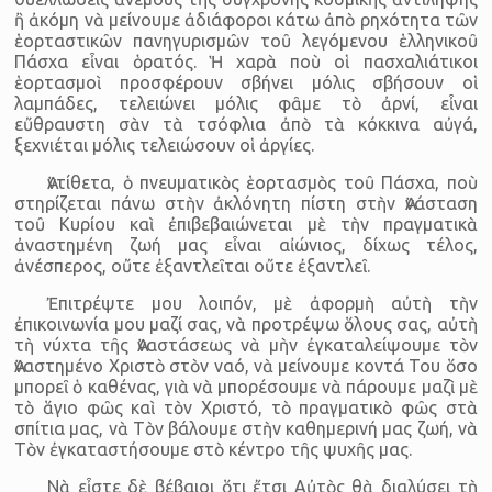
ἢ ἀκόμη νὰ μείνουμε ἀδιάφοροι κάτω ἀπὸ ρηχότητα τῶν
ἑορταστικῶν πανηγυρισμῶν τοῦ λεγόμενου ἑλληνικοῦ
Πάσχα εἶναι ὁρατός. Ἡ χαρὰ ποὺ οἱ πασχαλιάτικοι
ἑορτασμοὶ προσφέρουν σβήνει μόλις σβήσουν οἱ
λαμπάδες, τελειώνει μόλις φᾶμε τὸ ἀρνί, εἶναι
εὔθραυστη σὰν τὰ τσόφλια ἀπὸ τὰ κόκκινα αὐγά,
ξεχνιέται μόλις τελειώσουν οἱ ἀργίες.
Ἀντίθετα, ὁ πνευματικὸς ἑορτασμὸς τοῦ Πάσχα, ποὺ
στηρίζεται πάνω στὴν ἀκλόνητη πίστη στὴν Ἀνάσταση
τοῦ Κυρίου καὶ ἐπιβεβαιώνεται μὲ τὴν πραγματικὰ
ἀναστημένη ζωή μας εἶναι αἰώνιος, δίχως τέλος,
ἀνέσπερος, οὔτε ἐξαντλεῖται οὔτε ἐξαντλεῖ.
Ἐπιτρέψτε μου λοιπόν, μὲ ἀφορμὴ αὐτὴ τὴν
ἐπικοινωνία μου μαζί σας, νὰ προτρέψω ὅλους σας, αὐτὴ
τὴ νύχτα τῆς Ἀναστάσεως νὰ μὴν ἐγκαταλείψουμε τὸν
Ἀναστημένο Χριστὸ στὸν ναό, νὰ μείνουμε κοντά Του ὅσο
μπορεῖ ὁ καθένας, γιὰ νὰ μπορέσουμε νὰ πάρουμε μαζὶ μὲ
τὸ ἅγιο φῶς καὶ τὸν Χριστό, τὸ πραγματικὸ φῶς στὰ
σπίτια μας, νὰ Τὸν βάλουμε στὴν καθημερινή μας ζωή, νὰ
Τὸν ἐγκαταστήσουμε στὸ κέντρο τῆς ψυχῆς μας.
Νὰ εἶστε δὲ βέβαιοι ὅτι ἔτσι Αὐτὸς θὰ διαλύσει τὴ