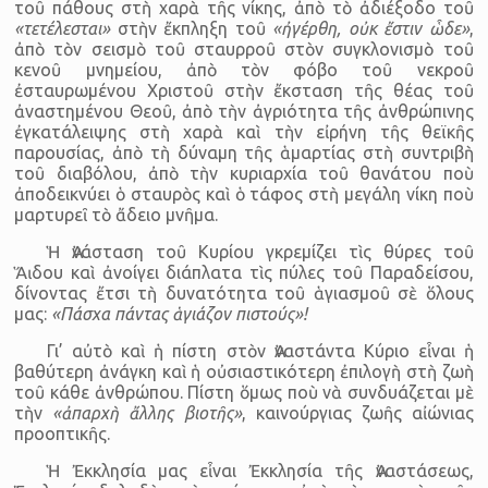
τοῦ πάθους στὴ χαρὰ τῆς νίκης, ἀπὸ τὸ ἀδιέξοδο τοῦ
«τετέλεσται»
στὴν ἔκπληξη τοῦ
«ἠγέρθη, οὐκ ἔστιν ὧδε»
,
ἀπὸ τὸν σεισμὸ τοῦ σταυρροῦ στὸν συγκλονισμὸ τοῦ
κενοῦ μνημείου, ἀπὸ τὸν φόβο τοῦ νεκροῦ
ἐσταυρωμένου Χριστοῦ στὴν ἔκσταση τῆς θέας τοῦ
ἀναστημένου Θεοῦ, ἀπὸ τὴν ἀγριότητα τῆς ἀνθρώπινης
ἐγκατάλειψης στὴ χαρὰ καὶ τὴν εἰρήνη τῆς θεϊκῆς
παρουσίας, ἀπὸ τὴ δύναμη τῆς ἁμαρτίας στὴ συντριβὴ
τοῦ διαβόλου, ἀπὸ τὴν κυριαρχία τοῦ θανάτου ποὺ
ἀποδεικνύει ὁ σταυρὸς καὶ ὁ τάφος στὴ μεγάλη νίκη ποὺ
μαρτυρεῖ τὸ ἄδειο μνῆμα.
Ἡ Ἀνάσταση τοῦ Κυρίου γκρεμίζει τὶς θύρες τοῦ
ᾍδου καὶ ἀνοίγει διάπλατα τὶς πύλες τοῦ Παραδείσου,
δίνοντας ἔτσι τὴ δυνατότητα τοῦ ἁγιασμοῦ σὲ ὅλους
μας:
«Πάσχα πάντας ἁγιάζον πιστούς»!
Γι’ αὐτὸ καὶ ἡ πίστη στὸν Ἀναστάντα Κύριο εἶναι ἡ
βαθύτερη ἀνάγκη καὶ ἡ οὐσιαστικότερη ἐπιλογὴ στὴ ζωὴ
τοῦ κάθε ἀνθρώπου. Πίστη ὅμως ποὺ νὰ συνδυάζεται μὲ
τὴν
«ἀπαρχὴ ἄλλης βιοτῆς»
, καινούργιας ζωῆς αἰώνιας
προοπτικῆς.
Ἡ Ἐκκλησία μας εἶναι Ἐκκλησία τῆς Ἀναστάσεως,