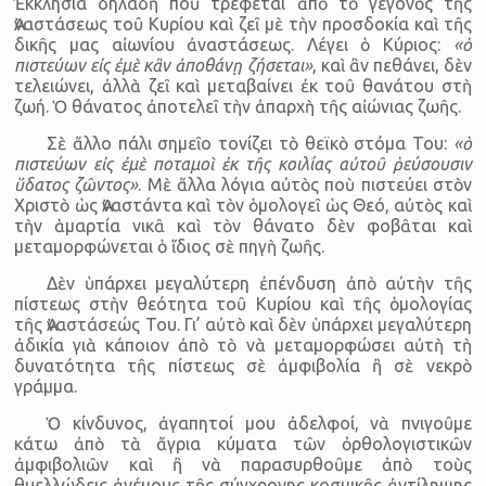
Ἐκκλησία δηλαδὴ ποὺ τρέφεται ἀπὸ τὸ γεγονὸς τῆς
Ἀναστάσεως τοῦ Κυρίου καὶ ζεῖ μὲ τὴν προσδοκία καὶ τῆς
δικῆς μας αἰωνίου ἀναστάσεως. Λέγει ὁ Κύριος:
«ὁ
πιστεύων εἰς ἐμὲ κἂν ἀποθάνῃ ζήσεται»
, καὶ ἂν πεθάνει, δὲν
τελειώνει, ἀλλὰ ζεῖ καὶ μεταβαίνει ἐκ τοῦ θανάτου στὴ
ζωή. Ὁ θάνατος ἀποτελεῖ τὴν ἀπαρχὴ τῆς αἰώνιας ζωῆς.
Σὲ ἄλλο πάλι σημεῖο τονίζει τὸ θεϊκὸ στόμα Του:
«ὁ
πιστεύων εἰς ἐμὲ ποταμοὶ ἐκ τῆς κοιλίας αὐτοῦ ῥεύσουσιν
ὕδατος ζῶντος»
. Μὲ ἄλλα λόγια αὐτὸς ποὺ πιστεύει στὸν
Χριστὸ ὡς Ἀναστάντα καὶ τὸν ὁμολογεῖ ὡς Θεό, αὐτὸς καὶ
τὴν ἁμαρτία νικᾶ καὶ τὸν θάνατο δὲν φοβᾶται καὶ
μεταμορφώνεται ὁ ἴδιος σὲ πηγὴ ζωῆς.
Δὲν ὑπάρχει μεγαλύτερη ἐπένδυση ἀπὸ αὐτὴν τῆς
πίστεως στὴν θεότητα τοῦ Κυρίου καὶ τῆς ὁμολογίας
τῆς Ἀναστάσεώς Του. Γι’ αὐτὸ καὶ δὲν ὑπάρχει μεγαλύτερη
ἀδικία γιὰ κάποιον ἀπὸ τὸ νὰ μεταμορφώσει αὐτὴ τὴ
δυνατότητα τῆς πίστεως σὲ ἀμφιβολία ἢ σὲ νεκρὸ
γράμμα.
Ὁ κίνδυνος, ἀγαπητοί μου ἀδελφοί, νὰ πνιγοῦμε
κάτω ἀπὸ τὰ ἄγρια κύματα τῶν ὀρθολογιστικῶν
ἀμφιβολιῶν καὶ ἢ νὰ παρασυρθοῦμε ἀπὸ τοὺς
θυελλώδεις ἀνέμους τῆς σύγχρονης κοσμικῆς ἀντίληψης