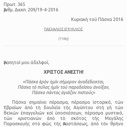
Πρωτ. 365
Ἀριθμ. Διεκπ. 209/19-4-2016
Κυριακὴ τοῦ Πάσχα 2016
ΠΑΣΧΑΛΙΟΣ ΕΓΚΥΚΛΙΟΣ
(116η)
Ἀγαπητοί μου ἀδελφοί,
ΧΡΙΣΤΟΣ ΑΝΕΣΤΗ!
«Πάσχα ἱερὸν ἡμῖν σήμερον ἀναδέδεικται,
Πάσχα τὸ πύλας ἡμῖν τοῦ παραδείσου ἀνοῖξαν,
Πάσχα πάντας ἁγιάζον πιστούς»
Πάσχα σημαίνει πέρασμα, πέρασμα ἱστορικό, τῶν
Ἑβραίων ἀπὸ τὴ δουλεία τῆς Αἰγύπτου στὴ γῆ τῶν
θεϊκῶν ἐπαγγελιῶν καὶ ὑποσχέσεων, πέρασμα μυστικό,
τῶν χριστιανῶν ἀπὸ τὸ σκότος τῆς Μεγάλης
Παρασκευῆς στὸ φῶς τῆς Ἀναστάσεως, ἀπὸ τὸν θρῆνο